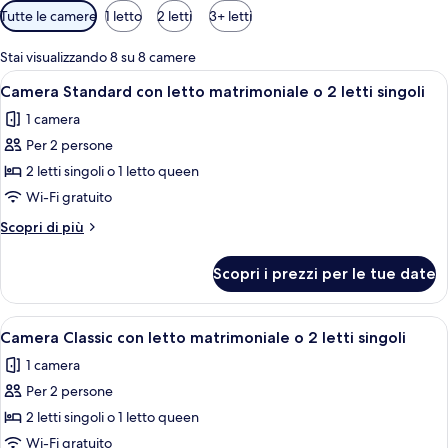
Filtri
Tutte le camere
1 letto
2 letti
3+ letti
disponibili
per
Stai visualizzando 8 su 8 camere
le
Apri
Una camera d'albergo con un letto gra
4
Camera Standard con letto matrimoniale o 2 letti singoli
camere
tutte
1 camera
le
Per 2 persone
foto
per
2 letti singoli o 1 letto queen
Camera
Wi-Fi gratuito
Standard
Altri
Scopri di più
con
dettagli
letto
per
Scopri i prezzi per le tue date
Camera
matrimoniale
Standard
o
con
Apri
Una camera da letto moderna con un le
2
2
letto
Camera Classic con letto matrimoniale o 2 letti singoli
tutte
matrimoniale
letti
1 camera
o
le
singoli
2
Per 2 persone
foto
letti
per
2 letti singoli o 1 letto queen
singoli
Camera
Wi-Fi gratuito