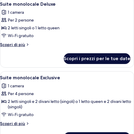
Apri
4
Suite monolocale Deluxe
tutte
1 camera
le
Per 2 persone
foto
per
2 letti singoli o 1 letto queen
Suite
Wi-Fi gratuito
monolocale
Altri
Scopri di più
Deluxe
dettagli
per
Scopri i prezzi per le tue date
Suite
monolocale
Deluxe
Apri
Una stanza spa con una vasca da bagno
4
Suite monolocale Exclusive
tutte
1 camera
le
Per 4 persone
foto
per
2 letti singoli e 2 divani letto (singoli) o 1 letto queen e 2 divani letto
(singoli)
Suite
Wi-Fi gratuito
monolocale
Exclusive
Altri
Scopri di più
dettagli
per