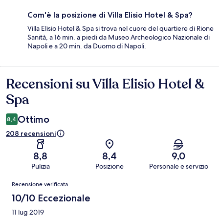
Com'è la posizione di Villa Elisio Hotel & Spa?
Villa Elisio Hotel & Spa si trova nel cuore del quartiere di Rione
Sanità, a 16 min. a piedi da Museo Archeologico Nazionale di
Napoli e a 20 min. da Duomo di Napoli.
Recensioni su Villa Elisio Hotel &
Recensioni
Spa
Ottimo
8,4
208 recensioni
8,8
8,4
9,0
Pulizia
Posizione
Personale e servizio
Recensioni
Recensione verificata
10/10 Eccezionale
11 lug 2019