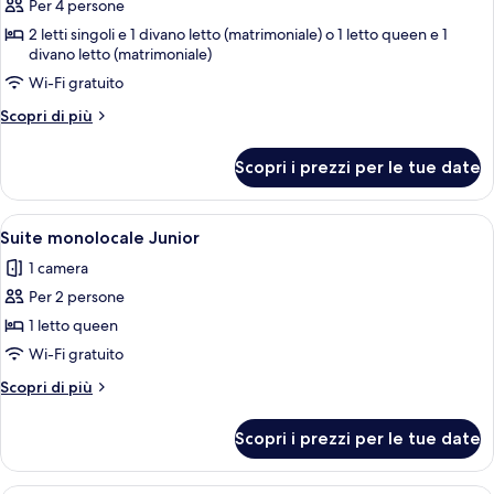
2
Per 4 persone
foto
letti
per
2 letti singoli e 1 divano letto (matrimoniale) o 1 letto queen e 1
singoli
divano letto (matrimoniale)
Quadrupla
Wi-Fi gratuito
familiare
Altri
Scopri di più
dettagli
per
Scopri i prezzi per le tue date
Quadrupla
familiare
Apri
Un'area benessere con una vasca da b
4
Suite monolocale Junior
tutte
1 camera
le
Per 2 persone
foto
per
1 letto queen
Suite
Wi-Fi gratuito
monolocale
Altri
Scopri di più
Junior
dettagli
per
Scopri i prezzi per le tue date
Suite
monolocale
Junior
Una camera d'albergo moderna con una