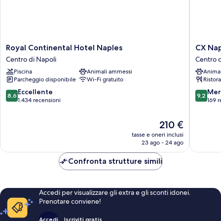
Royal
CX
Royal Continental Hotel Naples
CX Nap
Continental
Naples
Centro di Napoli
Centro d
Hotel
Centrale
Piscina
Animali ammessi
Anima
Naples
Centro
Parcheggio disponibile
Wi-Fi gratuito
Ristor
Centro
di
di
Napoli
8.6
9.2
Eccellente
Mer
8,6
9,2
Napoli
su
su
1.434 recensioni
169 r
10,
10,
Eccellente,
Meravigl
Il
210 €
1.434
169
prezzo
tasse e oneri inclusi
recensioni
recensio
attuale
23 ago - 24 ago
è
210 €
Confronta strutture simili
Accedi per visualizzare gli extra e gli sconti idonei.
Prenotare conviene!
Accedi
Iscriviti gratis