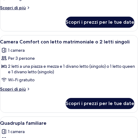
Classic
Altri
Scopri di più
con
dettagli
letto
per
Scopri i prezzi per le tue date
Camera
matrimoniale
Classic
o
con
Apri
Una camera da letto moderna con un l
2
4
letto
Camera Comfort con letto matrimoniale o 2 letti singoli
tutte
matrimoniale
letti
1 camera
o
le
singoli
2
Per 3 persone
foto
letti
per
2 letti a una piazza e mezza e 1 divano letto (singolo) o 1 letto queen
singoli
e 1 divano letto (singolo)
Camera
Wi-Fi gratuito
Comfort
con
Altri
Scopri di più
letto
dettagli
per
matrimoniale
Scopri i prezzi per le tue date
Camera
o
Comfort
2
con
Apri
Una camera da letto moderna con un l
4
letto
letti
Quadrupla familiare
tutte
matrimoniale
singoli
1 camera
o
le