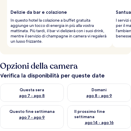
Delizie da bar e colazione
Santuar
In questo hotel la colazione a buffet gratuita
I serviz
aggiunge un tocco di energia in più alla vostra
per il m
mattinata. Più tardi, il bar vi delizierà con i suoi drink,
l'ambien
mentre il servizio di champagne in camera vi regalerà
benesse
un lusso frizzante.
Opzioni della camera
Verifica la disponibilità per queste date
Verifica la disponibilità per questa sera, ago 7 - ago 8
Verifica la disponibilità per d
Questa sera
Domani
ago 7 - ago 8
ago 8 - ago 9
Verifica la disponibilità per questo fine settimana, ago 7 - ago
Verifica la disponibilità per il
Questo fine settimana
Il prossimo fine
settimana
ago 7 - ago 9
ago 14 - ago 16