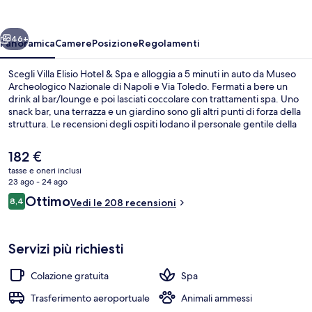
&
Spa
ietro
Avanti
46+
Panoramica
Camere
Posizione
Regolamenti
Scegli Villa Elisio Hotel & Spa e alloggia a 5 minuti in auto da Museo
Archeologico Nazionale di Napoli e Via Toledo. Fermati a bere un
drink al bar/lounge e poi lasciati coccolare con trattamenti spa. Uno
snack bar, una terrazza e un giardino sono gli altri punti di forza della
struttura. Le recensioni degli ospiti lodano il personale gentile della
struttura. Approfitta dei mezzi pubblici nelle vicinanze: Stazione
metro di Materdei è a 14 min e Stazione metro di Piazza Cavour a 14
Il
182 €
min a piedi.
prezzo
tasse e oneri inclusi
attuale
23 ago - 24 ago
Reception
è
Recensioni
Ottimo
8,4
Vedi le 208 recensioni
182 €
8,4 su 10
Servizi più richiesti
Colazione gratuita
Spa
Trasferimento aeroportuale
Animali ammessi