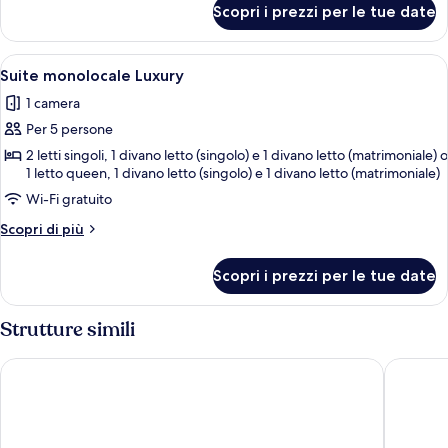
Scopri i prezzi per le tue date
Suite
monolocale
Exclusive
Apri
Vista dalla camera
4
Suite monolocale Luxury
tutte
1 camera
le
Per 5 persone
foto
per
2 letti singoli, 1 divano letto (singolo) e 1 divano letto (matrimoniale) o
1 letto queen, 1 divano letto (singolo) e 1 divano letto (matrimoniale)
Suite
Wi-Fi gratuito
monolocale
Luxury
Altri
Scopri di più
dettagli
per
Scopri i prezzi per le tue date
Suite
monolocale
Luxury
Strutture simili
Royal Continental Hotel Naples
CX Naple