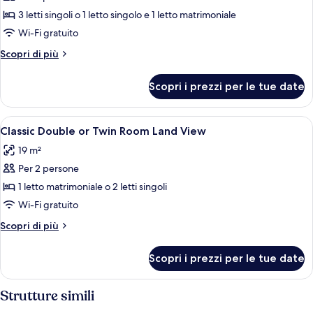
per
3 letti singoli o 1 letto singolo e 1 letto matrimoniale
Classic
Wi-Fi gratuito
Double
Altri
Scopri di più
or
dettagli
Twin
per
Scopri i prezzi per le tue date
Classic
Room
Double
Sea
or
Apri
Una cassaforte in camera, una scrivani
View
3
Twin
Classic Double or Twin Room Land View
tutte
Room
19 m²
Sea
le
View
Per 2 persone
foto
per
1 letto matrimoniale o 2 letti singoli
Classic
Wi-Fi gratuito
Double
Altri
Scopri di più
or
dettagli
Twin
per
Scopri i prezzi per le tue date
Classic
Room
Double
Land
or
Strutture simili
View
Twin
Room