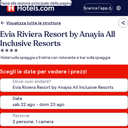
Passa alla sezione principale della pagina
Scarica l’app
Visualizza tutte le strutture
Evia Riviera Resort by Anayia All
Inclusive Resorts
Struttura
a
Hotel sulla spiaggia a Eretria con ristorante e bar sulla spiaggia
4.0
stelle
Scegli le date per vedere i prezzi
Dove vuoi andare?
Date
Persone