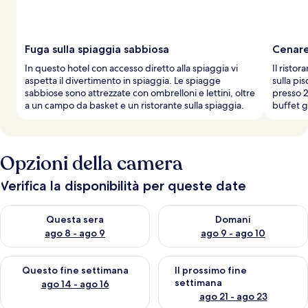
Fuga sulla spiaggia sabbiosa
Cenare
In questo hotel con accesso diretto alla spiaggia vi
Il ristor
aspetta il divertimento in spiaggia. Le spiagge
sulla pi
sabbiose sono attrezzate con ombrelloni e lettini, oltre
presso 2
a un campo da basket e un ristorante sulla spiaggia.
buffet g
Opzioni della camera
Verifica la disponibilità per queste date
Verifica la disponibilità per questa sera, ago 8 - ago 9
Verifica la disponibilità per d
Questa sera
Domani
ago 8 - ago 9
ago 9 - ago 10
Verifica la disponibilità per questo fine settimana, ago 14 - ag
Verifica la disponibilità per i
Questo fine settimana
Il prossimo fine
settimana
ago 14 - ago 16
ago 21 - ago 23