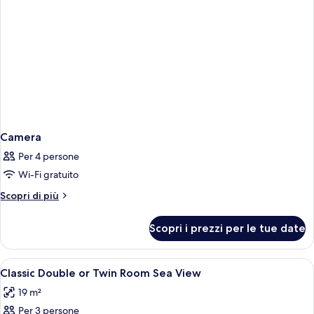
Camera
Per 4 persone
Wi-Fi gratuito
Altri
Scopri di più
dettagli
per
Scopri i prezzi per le tue date
Camera
Apri
Una cassaforte in camera, una scrivani
4
Classic Double or Twin Room Sea View
tutte
19 m²
le
Per 3 persone
foto