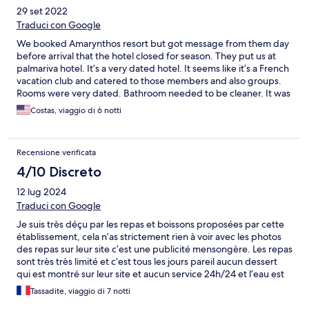
29 set 2022
Traduci con Google
We booked Amarynthos resort but got message from them day
before arrival that the hotel closed for season. They put us at
palmariva hotel. It’s a very dated hotel. It seems like it’s a French
vacation club and catered to those members and also groups.
Rooms were very dated. Bathroom needed to be cleaner. It was
all inclusive - we only ate breakfast there. Our first night we ate
Costas, viaggio di 6 notti
dinner there and it was awful. Thank goodness we had a car to
go out for dinner. There is nothing around walking distance
from hotel - shops restaurants, etc. we made it work because it
Recensione verificata
was paid for, but would not recommend.
4/10 Discreto
12 lug 2024
Traduci con Google
Je suis très déçu par les repas et boissons proposées par cette
établissement, cela n’as strictement rien à voir avec les photos
des repas sur leur site c’est une publicité mensongère. Les repas
sont très très limité et c’est tous les jours pareil aucun dessert
qui est montré sur leur site et aucun service 24h/24 et l’eau est
payante 😡😡, leur boîsson à volonté pour ceux qui ne boivent
Tassadite, viaggio di 7 notti
pas d’alcool est de l’eau de la poudre d’arôme et du sucre