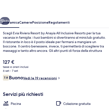
Resort
by
Anayia
ietro
Avanti
All
69+
Panoramica
Camere
Posizione
Regolamenti
Inclusive
Scegli Evia Riviera Resort by Anayia All Inclusive Resorts per la tua
Resorts
vacanza in famiglia: i tuoi bambini si divertiranno al miniclub gratuito.
Il ristorante in loco è il posto ideale per fermarsi a mangiare un
boccone. Il centro benessere, invece, ti permetterà di scegliere tra
massaggi e tanto altro ancora. Gli altri punti di forza della struttura
includono 2 bar/lounge, un bar sulla spiaggia e un campo da tennis
all'aperto.
Il
127 €
prezzo
tasse e oneri inclusi
attuale
6 set - 7 set
Giardino
è
Recensioni
Buono
7,8
Vedi le 19 recensioni
127 €
7,8 su 10
Servizi più richiesti
Piscina
Colazione gratuita