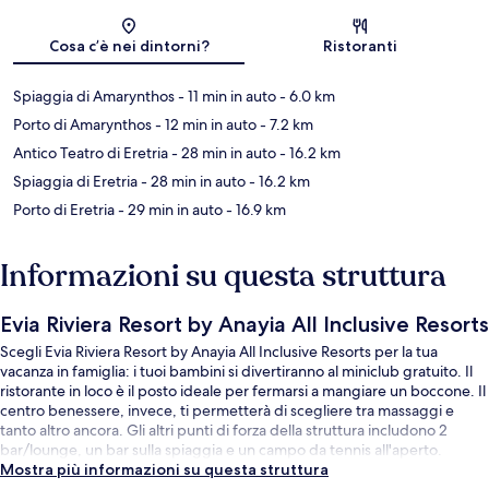
Mappa
Cosa c’è nei dintorni?
Ristoranti
Spiaggia di Amarynthos
- 11 min in auto
- 6.0 km
Porto di Amarynthos
- 12 min in auto
- 7.2 km
Antico Teatro di Eretria
- 28 min in auto
- 16.2 km
Spiaggia di Eretria
- 28 min in auto
- 16.2 km
Porto di Eretria
- 29 min in auto
- 16.9 km
Informazioni su questa struttura
Evia Riviera Resort by Anayia All Inclusive Resorts
Scegli Evia Riviera Resort by Anayia All Inclusive Resorts per la tua
vacanza in famiglia: i tuoi bambini si divertiranno al miniclub gratuito. Il
ristorante in loco è il posto ideale per fermarsi a mangiare un boccone. Il
centro benessere, invece, ti permetterà di scegliere tra massaggi e
tanto altro ancora. Gli altri punti di forza della struttura includono 2
bar/lounge, un bar sulla spiaggia e un campo da tennis all'aperto.
Mostra più informazioni su questa struttura