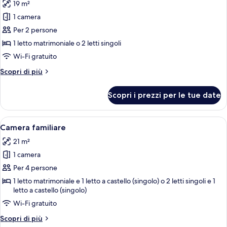
19 m²
foto
per
1 camera
Doppia
Per 2 persone
Classic,
1 letto matrimoniale o 2 letti singoli
vista
Wi-Fi gratuito
giardino
Altri
Scopri di più
dettagli
per
Scopri i prezzi per le tue date
Doppia
Classic,
vista
Apri
Una camera d'albergo con un letto a ca
7
giardino
Camera familiare
tutte
21 m²
le
1 camera
foto
per
Per 4 persone
Camera
1 letto matrimoniale e 1 letto a castello (singolo) o 2 letti singoli e 1
letto a castello (singolo)
familiare
Wi-Fi gratuito
Altri
Scopri di più
dettagli