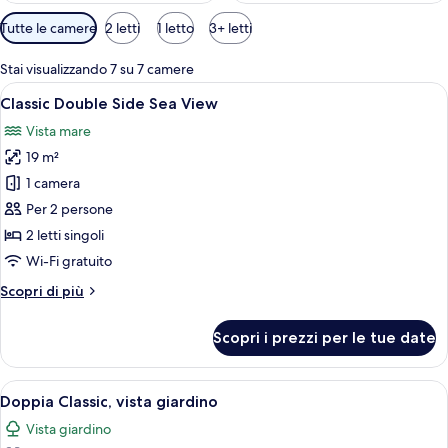
Filtri
Tutte le camere
2 letti
1 letto
3+ letti
disponibili
per
Stai visualizzando 7 su 7 camere
le
Apri
Camera d'albergo con due letti, un tavo
9
Classic Double Side Sea View
camere
tutte
Vista mare
le
19 m²
foto
per
1 camera
Classic
Per 2 persone
Double
2 letti singoli
Side
Wi-Fi gratuito
Sea
Altri
Scopri di più
View
dettagli
per
Scopri i prezzi per le tue date
Classic
Double
Side
Apri
Camera d'albergo con due letti, un co
5
Sea
Doppia Classic, vista giardino
tutte
View
Vista giardino
le