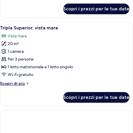
per
Scopri i prezzi per le tue date
Camera
familiare
Apri
Una camera d'albergo con un letto, una
5
Tripla Superior, vista mare
tutte
Vista mare
le
20 m²
foto
per
1 camera
Tripla
Per 3 persone
Superior,
1 letto matrimoniale e 1 letto singolo
vista
Wi-Fi gratuito
mare
Altri
Scopri di più
dettagli
per
Scopri i prezzi per le tue date
Tripla
Superior,
vista
mare