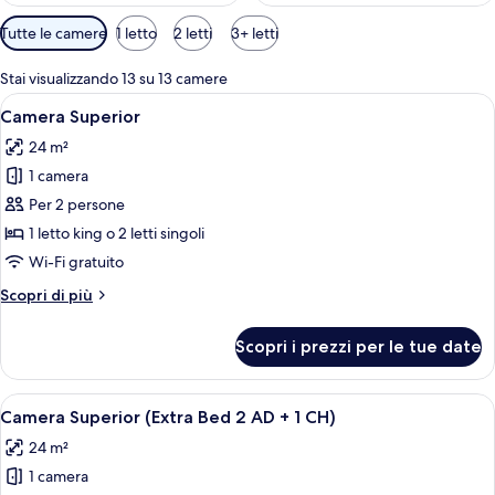
Filtri
Tutte le camere
1 letto
2 letti
3+ letti
disponibili
per
Stai visualizzando 13 su 13 camere
le
Apri
Camera d'albergo con una testiera marr
6
Camera Superior
camere
tutte
24 m²
le
1 camera
foto
per
Per 2 persone
Camera
1 letto king o 2 letti singoli
Superior
Wi-Fi gratuito
Altri
Scopri di più
dettagli
per
Scopri i prezzi per le tue date
Camera
Superior
Apri
Camera d'albergo con una testiera marr
6
Camera Superior (Extra Bed 2 AD + 1 CH)
tutte
24 m²
le
1 camera
foto