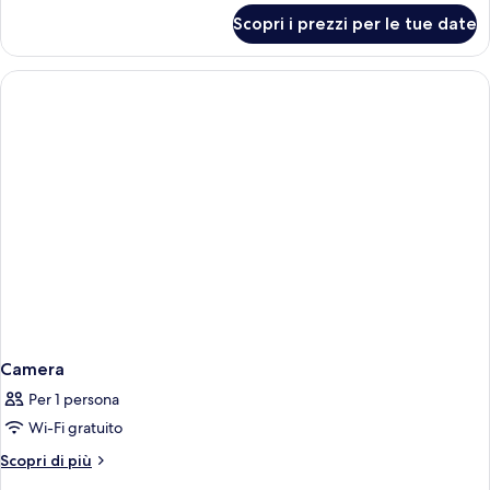
per
Scopri i prezzi per le tue date
Camera
Standard
Camera
Per 1 persona
Wi-Fi gratuito
Altri
Scopri di più
dettagli