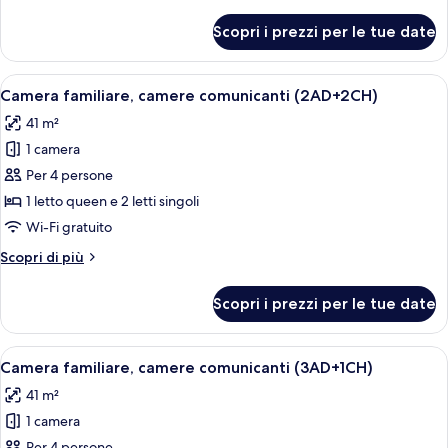
dettagli
Bed
per
Scopri i prezzi per le tue date
Camera
3
Standard
adults)
(Extra
Apri
Una camera d'albergo con un letto gran
8
Bed
Camera familiare, camere comunicanti (2AD+2CH)
tutte
3
41 m²
adults)
le
1 camera
foto
per
Per 4 persone
Camera
1 letto queen e 2 letti singoli
familiare,
Wi-Fi gratuito
camere
Altri
Scopri di più
comunicanti
dettagli
(2AD+2CH)
per
Scopri i prezzi per le tue date
Camera
familiare,
camere
Apri
Una camera d'albergo con un letto gran
8
comunicanti
Camera familiare, camere comunicanti (3AD+1CH)
tutte
(2AD+2CH)
41 m²
le
1 camera
foto
Per 4 persone