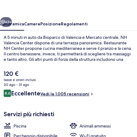
ietro
Avanti
63+
Panoramica
Camere
Posizione
Regolamenti
A 5 minuti in auto da Bioparco di Valencia e Mercato centrale, NH
Valencia Center dispone di una terrazza panoramica. Restaurante
NH Center propone cucina mediterranea e serve il pranzo e la cena.
Il centro benessere, invece, ti permetterà di scegliere tra massaggi
e tanto altro. Gli altri punti di forza della struttura includono una
piscina all'aperto, un bar a bordo piscina e una palestra. Altri
viaggiatori apprezzano il personale gentile della struttura.
Il
120 €
Approfitta dei mezzi pubblici nelle vicinanze: Stazione metro di Turia
prezzo
tasse e oneri inclusi
è a 6 min e Stazione metro di Campanar-La Fe a 13 min a piedi.
attuale
30 ago - 31 ago
Servizio della struttura
è
Recensioni
Eccellente
8,6
Vedi le 1.005 recensioni
120 €
8,6 su 10
Servizi più richiesti
Piscina
Animali ammessi
Parcheggio disponibile
Wi-Fi gratuito