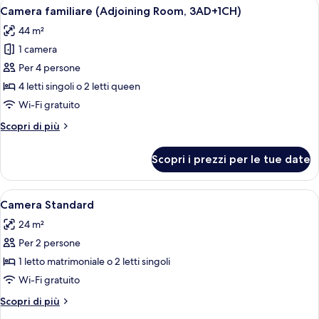
Apri
Una camera d'albergo con un letto gran
8
Room,
Camera familiare (Adjoining Room, 3AD+1CH)
tutte
2AD+2CH)
44 m²
le
1 camera
foto
per
Per 4 persone
Camera
4 letti singoli o 2 letti queen
familiare
Wi-Fi gratuito
(Adjoining
Altri
Scopri di più
Room,
dettagli
3AD+1CH)
per
Scopri i prezzi per le tue date
Camera
familiare
(Adjoining
Apri
Una camera d'albergo con un letto gran
8
Room,
Camera Standard
tutte
3AD+1CH)
24 m²
le
Per 2 persone
foto
per
1 letto matrimoniale o 2 letti singoli
Camera
Wi-Fi gratuito
Standard
Altri
Scopri di più
dettagli