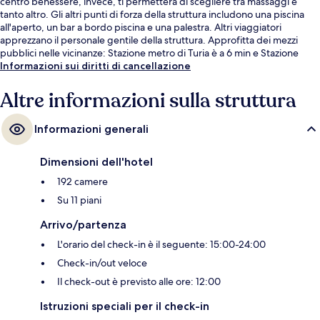
centro benessere, invece, ti permetterà di scegliere tra massaggi e
tanto altro. Gli altri punti di forza della struttura includono una piscina
all'aperto, un bar a bordo piscina e una palestra. Altri viaggiatori
apprezzano il personale gentile della struttura. Approfitta dei mezzi
pubblici nelle vicinanze: Stazione metro di Turia è a 6 min e Stazione
metro di Campanar-La Fe a 13 min a piedi.
Informazioni sui diritti di cancellazione
Altre informazioni sulla struttura
Informazioni generali
Dimensioni dell'hotel
192 camere
Su 11 piani
Arrivo/partenza
L'orario del check-in è il seguente: 15:00-24:00
Check-in/out veloce
Il check-out è previsto alle ore: 12:00
Istruzioni speciali per il check-in