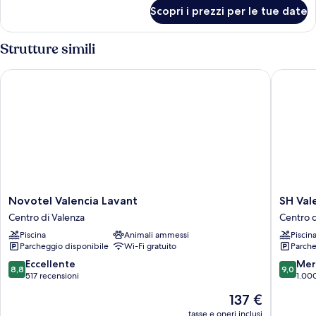
per
Scopri i prezzi per le tue date
Camera
Strutture simili
Novotel Valencia Lavant
SH Valen
Novotel
SH
Novotel Valencia Lavant
SH Val
Valencia
Valencia
Centro di Valenza
Centro d
Lavant
Palace
Piscina
Animali ammessi
Piscin
Centro
Hotel
Parcheggio disponibile
Wi-Fi gratuito
Parche
di
Centro
Valenza
di
8.8
9.0
Eccellente
Mer
8,8
9,0
Valenza
su
su
517 recensioni
1.00
10,
10,
Il
137 €
Eccellente,
Meravigl
prezzo
517
1.000
tasse e oneri inclusi