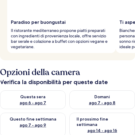
Paradiso per buongustai
Ti aspe
Il ristorante mediterraneo propone piatti preparati
Biancher
con ingredienti di provenienza locale, offre servizio
personal
bar serale e colazione a buffet con opzioni vegane e
sonno ri
vegetariane.
ideale p
Opzioni della camera
Verifica la disponibilità per queste date
Verifica la disponibilità per questa sera, ago 6 - ago 7
Verifica la disponibilità per d
Questa sera
Domani
ago 6 - ago 7
ago 7 - ago 8
Verifica la disponibilità per questo fine settimana, ago 7 - ago
Verifica la disponibilità per il
Questo fine settimana
Il prossimo fine
settimana
ago 7 - ago 9
ago 14 - ago 16