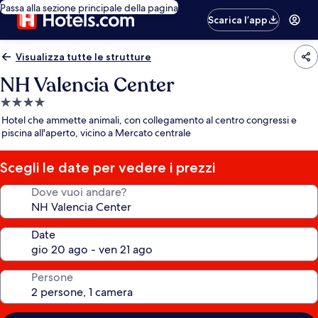
Passa alla sezione principale della pagina
Scarica l’app
Visualizza tutte le strutture
NH Valencia Center
Struttura
a
Hotel che ammette animali, con collegamento al centro congressi e
4.0
piscina all'aperto, vicino a Mercato centrale
stelle
Scegli le date per vedere i prezzi
Dove vuoi andare?
Date
Persone