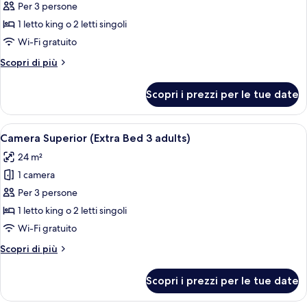
per
Per 3 persone
Camera
1 letto king o 2 letti singoli
Superior
Wi-Fi gratuito
(Extra
Altri
Scopri di più
Bed
dettagli
2
per
Scopri i prezzi per le tue date
Camera
AD
Superior
+
(Extra
Apri
Biancheria da letto di alta qualità, min
1
2
Bed
Camera Superior (Extra Bed 3 adults)
tutte
CH)
2
24 m²
AD
le
+
1 camera
foto
1
per
Per 3 persone
CH)
Camera
1 letto king o 2 letti singoli
Superior
Wi-Fi gratuito
(Extra
Altri
Scopri di più
Bed
dettagli
3
per
Scopri i prezzi per le tue date
Camera
adults)
Superior