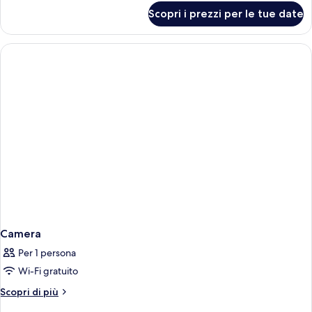
per
Scopri i prezzi per le tue date
Camera
Camera
Per 1 persona
Wi-Fi gratuito
Altri
Scopri di più
dettagli