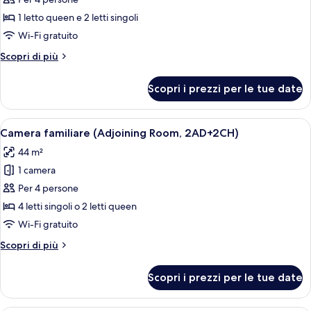
per
Camera
1 letto queen e 2 letti singoli
familiare,
Wi-Fi gratuito
camere
Altri
Scopri di più
comunicanti
dettagli
(3AD+1CH)
per
Scopri i prezzi per le tue date
Camera
familiare,
camere
Apri
Una camera d'albergo con un letto gran
8
comunicanti
Camera familiare (Adjoining Room, 2AD+2CH)
tutte
(3AD+1CH)
44 m²
le
1 camera
foto
per
Per 4 persone
Camera
4 letti singoli o 2 letti queen
familiare
Wi-Fi gratuito
(Adjoining
Altri
Scopri di più
Room,
dettagli
2AD+2CH)
per
Scopri i prezzi per le tue date
Camera
familiare
(Adjoining