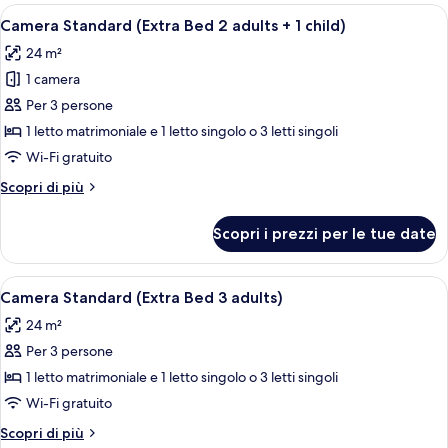
(Extra
Apri
Una camera d'albergo con un letto gran
8
Bed
Camera Standard (Extra Bed 2 adults + 1 child)
tutte
3
24 m²
adults)
le
1 camera
foto
per
Per 3 persone
Camera
1 letto matrimoniale e 1 letto singolo o 3 letti singoli
Standard
Wi-Fi gratuito
(Extra
Altri
Scopri di più
Bed
dettagli
2
per
Scopri i prezzi per le tue date
Camera
adults
Standard
+
(Extra
Apri
Una camera d'albergo con un letto gran
1
8
Bed
Camera Standard (Extra Bed 3 adults)
tutte
child)
2
24 m²
adults
le
+
Per 3 persone
foto
1
per
1 letto matrimoniale e 1 letto singolo o 3 letti singoli
child)
Camera
Wi-Fi gratuito
Standard
Altri
Scopri di più
(Extra