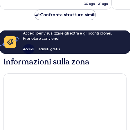
attuale
30 ago - 31 ago
recensioni
recensio
è
137 €
Confronta strutture simili
Accedi per visualizzare gli extra e gli sconti idonei.
Prenotare conviene!
Accedi
Iscriviti gratis
Informazioni sulla zona