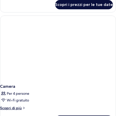
per
Scopri i prezzi per le tue date
Camera
Camera
Per 4 persone
Wi-Fi gratuito
Altri
Scopri di più
dettagli