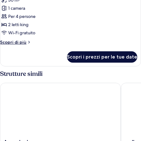
30 m²
le
1 camera
foto
per
Per 4 persone
Camera
2 letti king
familiare
Wi-Fi gratuito
Altri
Scopri di più
dettagli
per
Scopri i prezzi per le tue date
Camera
familiare
Strutture simili
Arena Lodge
wellnes
Arena
wellnes