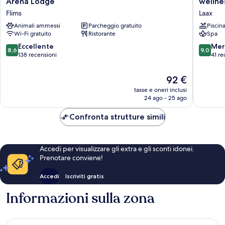
Arena Lodge
wellne
Lodge
Laax
Flims
Laax
Flims
Animali ammessi
Parcheggio gratuito
Piscin
Wi-Fi gratuito
Ristorante
Spa
8.6
9.0
Eccellente
Mer
8,6
9,0
su
su
138 recensioni
41 re
10,
10,
Eccellente,
Meravigl
Il
92 €
138
41
prezzo
tasse e oneri inclusi
recensioni
recensio
attuale
24 ago - 25 ago
è
92 €
Confronta strutture simili
Accedi per visualizzare gli extra e gli sconti idonei.
Prenotare conviene!
Accedi
Iscriviti gratis
Informazioni sulla zona