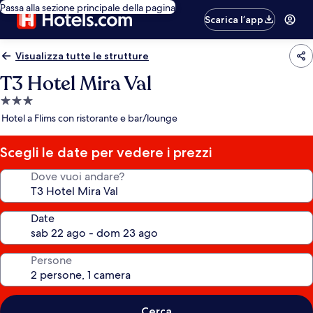
Passa alla sezione principale della pagina
Scarica l’app
Visualizza tutte le strutture
T3 Hotel Mira Val
Struttura
a
Hotel a Flims con ristorante e bar/lounge
3.0
stelle
Scegli le date per vedere i prezzi
Dove vuoi andare?
Date
Persone
Cerca