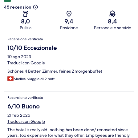
45 recensioni
8,0
9,4
8,4
Pulizia
Posizione
Personale e servizio
Recensioni
Recensione verificata
10/10 Eccezionale
10 ago 2023
Traduci con Google
Schönes 4 Betten Zimmer, feines Zmorgenbuffet
Marlies, viaggio di 2 notti
Recensione verificata
6/10 Buono
21 feb 2025
Traduci con Google
The hotel is really old, nothing has been done/ renovated since
years, too expensive for what they offer. Employees are friendly.