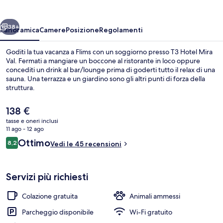
Val
ietro
Avanti
38+
Panoramica
Camere
Posizione
Regolamenti
Goditi la tua vacanza a Flims con un soggiorno presso T3 Hotel Mira
Val. Fermati a mangiare un boccone al ristorante in loco oppure
concediti un drink al bar/lounge prima di goderti tutto il relax di una
sauna. Una terrazza e un giardino sono gli altri punti di forza della
struttura.
Il
138 €
prezzo
tasse e oneri inclusi
attuale
11 ago - 12 ago
Lounge
è
Recensioni
Ottimo
8,2
Vedi le 45 recensioni
138 €
8,2 su 10
Servizi più richiesti
Colazione gratuita
Animali ammessi
Parcheggio disponibile
Wi-Fi gratuito