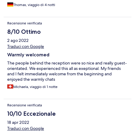
Betten. Badezimmer mit neuer Dusche, sonst eher etwas älter.
Thomas, viaggio di 4 notti
Frühstücksbuffet vielseitig und gut. Personal extrem freundlich,
hilfsbereit und zuvorkommend. Zimmerpreis insgesamt schon
recht happig, aber wohl üblich für diese Zeit.
Recensione verificata
8/10 Ottimo
2 ago 2022
Traduci con Google
Warmly welcomed
The people behind the reception were so nice and really guest-
orientated. We experienced this all as exeptional. My friends
and I felt immediately welcome from the beginning and
enjoyed the warmly chats
Michaela, viaggio di 1 notte
Recensione verificata
10/10 Eccezionale
18 apr 2022
Traduci con Google