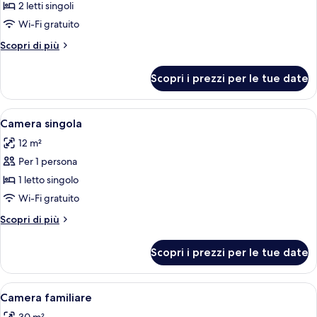
per
2 letti singoli
Camera
Wi-Fi gratuito
Economy
Altri
Scopri di più
con
dettagli
2
per
Scopri i prezzi per le tue date
Camera
letti
Economy
singoli
con
Apri
Un letto di legno con testiera, un co
3
2
Camera singola
tutte
letti
12 m²
singoli
le
Per 1 persona
foto
per
1 letto singolo
Camera
Wi-Fi gratuito
singola
Altri
Scopri di più
dettagli
per
Scopri i prezzi per le tue date
Camera
singola
Apri
Una camera da letto con un letto di l
4
Camera familiare
tutte