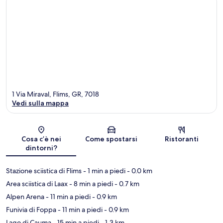
1 Via Miraval, Flims, GR, 7018
Vedi sulla mappa
Mappa
Cosa c’è nei
Come spostarsi
Ristoranti
dintorni?
Stazione sciistica di Flims
- 1 min a piedi
- 0.0 km
Area sciistica di Laax
- 8 min a piedi
- 0.7 km
Alpen Arena
- 11 min a piedi
- 0.9 km
Funivia di Foppa
- 11 min a piedi
- 0.9 km
Lago di Cauma
- 15 min a piedi
- 1.3 km