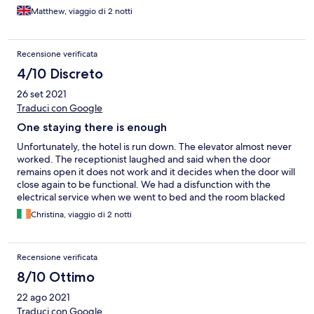
Matthew, viaggio di 2 notti
Recensione verificata
4/10 Discreto
26 set 2021
Traduci con Google
One staying there is enough
Unfortunately, the hotel is run down. The elevator almost never
worked. The receptionist laughed and said when the door
remains open it does not work and it decides when the door will
close again to be functional. We had a disfunction with the
electrical service when we went to bed and the room blacked
out. Lucky the receptionist could reset the braker but left the
Christina, viaggio di 2 notti
two night lights broken. We changed room the next day by the
door to the room needed a special trick to be opened and to be
locked from both sides. The maid showed us the trick. The
Recensione verificata
breakfast was good but there were not enough tables to
accommodate all the people around 9.30 am. Some had to wait
8/10 Ottimo
for a table. This hotel needs a complete overhaul, especially the
22 ago 2021
bathrooms and the carpeting which in our second room was
heavily stained.
Traduci con Google