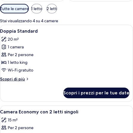
Filtri
Tutte le camere
1 letto
2 letti
disponibili
per
Stai visualizzando 4 su 4 camere
le
Apri
Camera d'albergo con un letto grande,
5
Doppia Standard
camere
tutte
20 m²
le
1 camera
foto
per
Per 2 persone
Doppia
1 letto king
Standard
Wi-Fi gratuito
Altri
Scopri di più
dettagli
per
Scopri i prezzi per le tue date
Doppia
Standard
Apri
Una stanza con due letti singoli, travi 
4
Camera Economy con 2 letti singoli
tutte
15 m²
le
Per 2 persone
foto