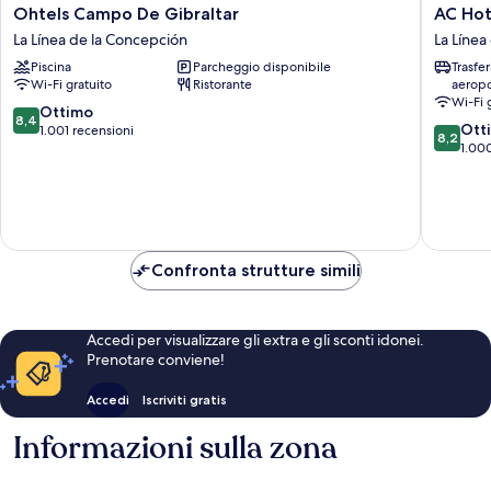
Ohtels
AC
Ohtels Campo De Gibraltar
AC Hot
Campo
Hotel
La Línea de la Concepción
La Línea
De
La
Piscina
Parcheggio disponibile
Trasfe
Gibraltar
Línea
Wi-Fi gratuito
Ristorante
aeropo
La
by
Wi-Fi 
Línea
Marriott
8.4
Ottimo
8,4
8.2
de
La
Ott
su
1.001 recensioni
8,2
su
la
Línea
1.00
10,
10,
Concepción
de
Ottimo,
Ottimo,
la
1.001
1.000
Concepc
recensioni
recensio
Confronta strutture simili
Accedi per visualizzare gli extra e gli sconti idonei.
Prenotare conviene!
Accedi
Iscriviti gratis
Informazioni sulla zona