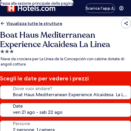
Passa alla sezione principale della pagina
Scarica l’app
Visualizza tutte le strutture
Boat Haus Mediterranean
Experience Alcaidesa La Linea
Struttura
a
Nave da crociera per La Línea de la Concepción con cabine dotate di
3.0
angoli cottura
stelle
Scegli le date per vedere i prezzi
Dove vuoi andare?
Date
Persone