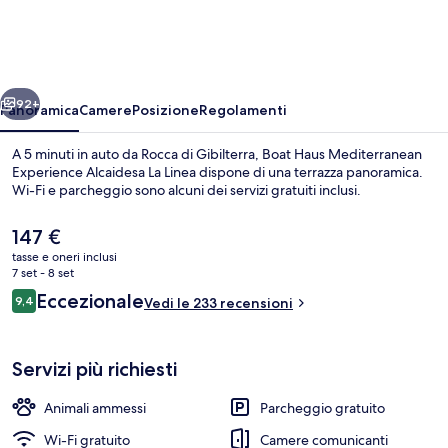
Mediterranean
Experience
Alcaidesa
ietro
Avanti
La
92+
Panoramica
Camere
Posizione
Regolamenti
Linea
A 5 minuti in auto da Rocca di Gibilterra, Boat Haus Mediterranean
Experience Alcaidesa La Linea dispone di una terrazza panoramica.
Wi-Fi e parcheggio sono alcuni dei servizi gratuiti inclusi.
Il
147 €
prezzo
tasse e oneri inclusi
attuale
7 set - 8 set
è
Recensioni
Eccezionale
9,4
Vedi le 233 recensioni
147 €
9,4 su 10
Ristorante
Servizi più richiesti
Animali ammessi
Parcheggio gratuito
Wi-Fi gratuito
Camere comunicanti