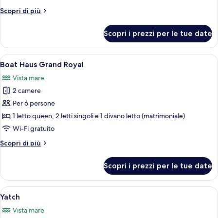
Altri
Scopri di più
dettagli
per
Scopri i prezzi per le tue date
Boat
Haus
Modern
Apri
Una moderna dependance sul lago con pa
15
Boat Haus Grand Royal
tutte
Vista mare
le
2 camere
foto
per
Per 6 persone
Boat
1 letto queen, 2 letti singoli e 1 divano letto (matrimoniale)
Haus
Wi-Fi gratuito
Grand
Altri
Scopri di più
Royal
dettagli
per
Scopri i prezzi per le tue date
Boat
Haus
Grand
Apri
Una moderna casa galleggiante ormeggi
24
Royal
Yatch
tutte
Vista mare
le