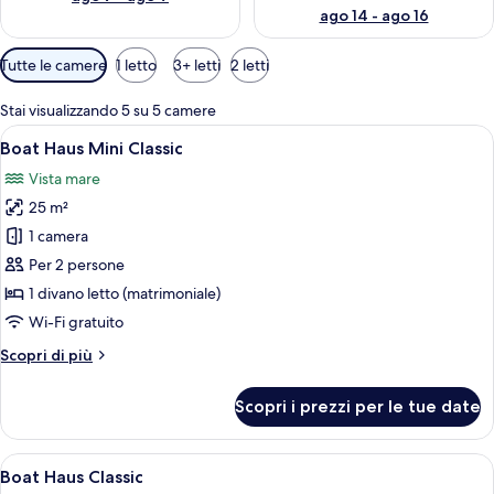
ago 14 - ago 16
Filtri
Tutte le camere
1 letto
3+ letti
2 letti
disponibili
per
Stai visualizzando 5 su 5 camere
le
Apri
Una colorata barca con una terrazza in 
7
Boat Haus Mini Classic
camere
tutte
Vista mare
le
25 m²
foto
per
1 camera
Boat
Per 2 persone
Haus
1 divano letto (matrimoniale)
Mini
Wi-Fi gratuito
Classic
Altri
Scopri di più
dettagli
per
Scopri i prezzi per le tue date
Boat
Haus
Mini
Apri
Una cabina gialla e rossa per barca, co
9
Classic
Boat Haus Classic
tutte