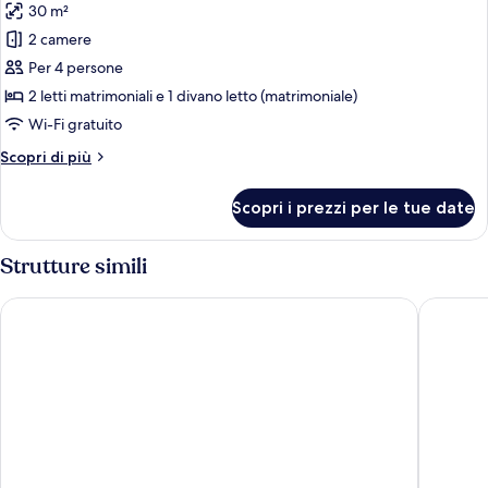
30 m²
foto
per
2 camere
Yatch
Per 4 persone
2 letti matrimoniali e 1 divano letto (matrimoniale)
Wi-Fi gratuito
Altri
Scopri di più
dettagli
per
Scopri i prezzi per le tue date
Yatch
Strutture simili
Ohtels Campo De Gibraltar
AC Hotel