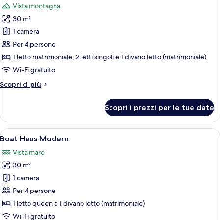
Vista montagna
le
30 m²
foto
per
1 camera
Boat
Per 4 persone
Haus
1 letto matrimoniale, 2 letti singoli e 1 divano letto (matrimoniale)
Classic
Wi-Fi gratuito
Altri
Scopri di più
dettagli
per
Scopri i prezzi per le tue date
Boat
Haus
Classic
Apri
Una moderna casetta sul lago con una t
11
Boat Haus Modern
tutte
Vista mare
le
30 m²
foto
per
1 camera
Boat
Per 4 persone
Haus
1 letto queen e 1 divano letto (matrimoniale)
Modern
Wi-Fi gratuito