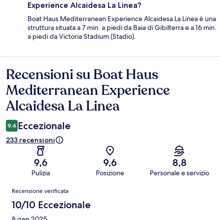
Experience Alcaidesa La Linea?
Boat Haus Mediterranean Experience Alcaidesa La Linea è una
struttura situata a 7 min. a piedi da Baia di Gibilterra e a 16 min.
a piedi da Victoria Stadium (Stadio).
Recensioni su Boat Haus
Recensioni
Mediterranean Experience
Alcaidesa La Linea
Eccezionale
9,4
233 recensioni
9,6
9,6
8,8
Pulizia
Posizione
Personale e servizio
Recensioni
Recensione verificata
10/10 Eccezionale
8 gen 2025