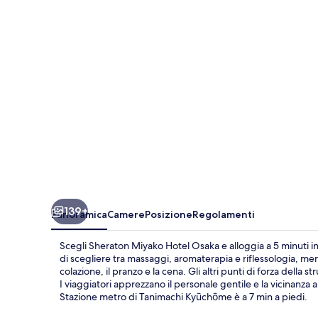
Osaka
139+
Panoramica
Camere
Posizione
Regolamenti
Scegli Sheraton Miyako Hotel Osaka e alloggia a 5 minuti i
di scegliere tra massaggi, aromaterapia e riflessologia, men
colazione, il pranzo e la cena. Gli altri punti di forza della
I viaggiatori apprezzano il personale gentile e la vicinanza 
Stazione metro di Tanimachi Kyūchōme è a 7 min a piedi.