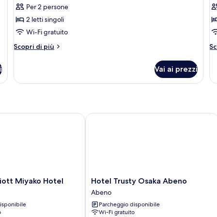
queen
Per 2 persone
le
le
2 letti singoli
foto
f
per
p
Wi-Fi gratuito
Suite
C
Altri
Al
Scopri di più
Sc
Junior,
E
dettagli
de
per
pe
2
2
i
Vai ai prezzi
Suite
C
letti
le
Junior,
Ex
singoli
si
2
2
letti
le
singoli
si
tt Miyako Hotel
Hotel Trusty Osaka Abeno
Hotel
iott Miyako Hotel
Hotel Trusty Osaka Abeno
Trusty
Abeno
Osaka
isponibile
Parcheggio disponibile
Abeno
o
Wi-Fi gratuito
Abeno