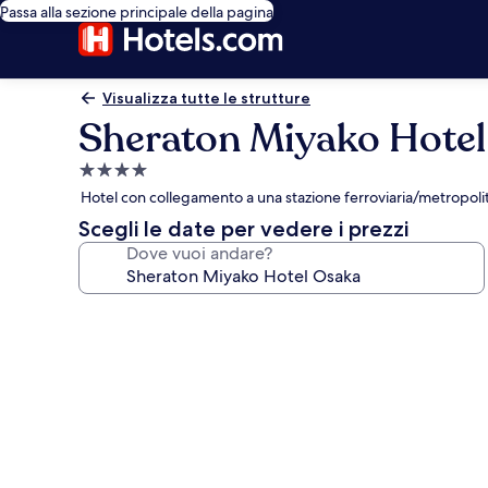
Passa alla sezione principale della pagina
Visualizza tutte le strutture
Sheraton Miyako Hote
Struttura
a
Hotel con collegamento a una stazione ferroviaria/metropoli
4.0
Scegli le date per vedere i prezzi
stelle
Dove vuoi andare?
Galleria
fotografica
per
Sheraton
Miyako
Hotel