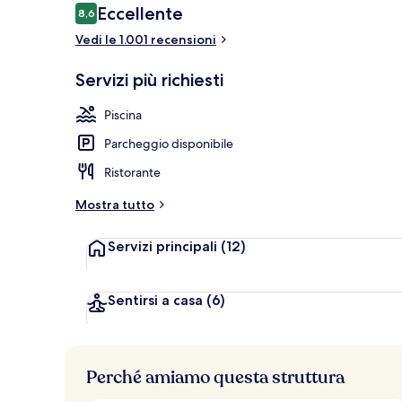
Recensioni
Eccellente
8,6
8,6 su 10
Vedi le 1.001 recensioni
Piscina coper
Servizi più richiesti
Piscina
Parcheggio disponibile
Ristorante
Mostra tutto
Servizi principali
(12)
Sentirsi a casa
(6)
Perché amiamo questa struttura