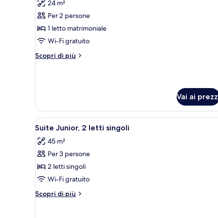
24 m²
le
Per 2 persone
foto
per
1 letto matrimoniale
Camera
Wi-Fi gratuito
Premium,
Altri
Scopri di più
1
dettagli
letto
per
Camera
matrimoniale
Premium,
Vai ai prezz
1
letto
matrimoniale
Apri
Una camera d'albergo con un let
3
Suite Junior, 2 letti singoli
tutte
45 m²
le
Per 3 persone
foto
per
2 letti singoli
Suite
Wi-Fi gratuito
Junior,
Altri
Scopri di più
2
dettagli
letti
per