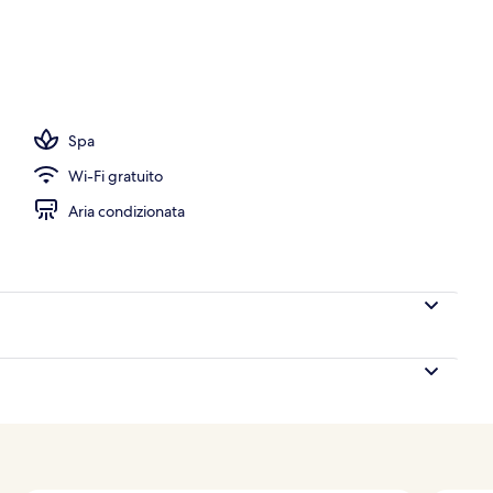
ta, servizio di salvamento in loco
Spa
Wi-Fi gratuito
Aria condizionata