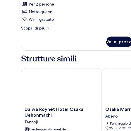
singoli
Per 2 persone
le
1 letto queen
foto
per
Wi-Fi gratuito
Camera
Altri
Scopri di più
Executive,
dettagli
per
1
Vai ai prezz
Camera
letto
Executive,
queen
1
Strutture simili
letto
queen
Daiwa Roynet Hotel Osaka Uehonmachi
Osaka Marrio
Daiwa
Osaka
Daiwa Roynet Hotel Osaka
Osaka Marr
Roynet
Marriott
Uehonmachi
Abeno
Hotel
Miyako
Tennoji
Parcheggio d
Osaka
Hotel
Wi-Fi gratuit
Uehonmachi
Parcheggio disponibile
Abeno