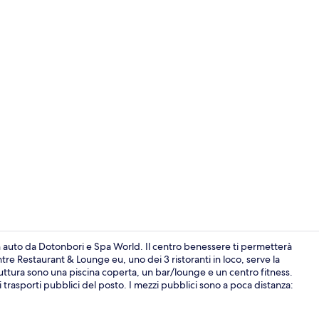
Hall
n auto da Dotonbori e Spa World. Il centro benessere ti permetterà
tre Restaurant & Lounge eu, uno dei 3 ristoranti in loco, serve la
 struttura sono una piscina coperta, un bar/lounge e un centro fitness.
Hall
ai trasporti pubblici del posto. I mezzi pubblici sono a poca distanza: