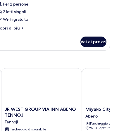
Per 2 persone
2 letti singoli
oto
er
Wi-Fi gratuito
amera
tri
opri di più
xecutive,
ttagli
r
Vai ai prezzi
amera
tti
ecutive,
ngoli
tti
ngoli
JR WEST GROUP VIA INN ABENO TENNOJI
Miyako City Osaka Tenn
JR
Miyako
JR WEST GROUP VIA INN ABENO
Miyako City Osaka T
WEST
City
TENNOJI
Abeno
GROUP
Osaka
Tennoji
Parcheggio disponibile
VIA
Tennoji
Wi-Fi gratuito
INN
Parcheggio disponibile
Abeno