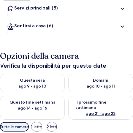
Servizi principali
(5)
Sentirsi a casa
(6)
Opzioni della camera
Verifica la disponibilità per queste date
Verifica la disponibilità per questa sera, ago 9 - ago 10
Verifica la disponibilità per d
Questa sera
Domani
ago 9 - ago 10
ago 10 - ago 11
Verifica la disponibilità per questo fine settimana, ago 14 - ag
Verifica la disponibilità per i
Questo fine settimana
Il prossimo fine
settimana
ago 14 - ago 16
ago 21 - ago 23
Filtri
Tutte le camere
1 letto
2 letti
disponibili