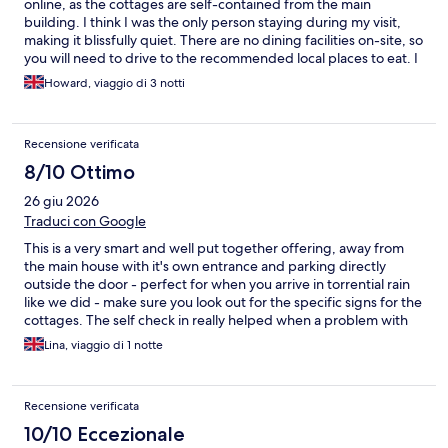
online, as the cottages are self-contained from the main
building. I think I was the only person staying during my visit,
making it blissfully quiet. There are no dining facilities on-site, so
you will need to drive to the recommended local places to eat. I
didn't actually try any of them, as I was using the cottage as a
Howard, viaggio di 3 notti
base to visit family. I will definitely look to book here again next
time I am in the area."
Recensione verificata
8/10 Ottimo
26 giu 2026
Traduci con Google
This is a very smart and well put together offering, away from
the main house with it's own entrance and parking directly
outside the door - perfect for when you arrive in torrential rain
like we did - make sure you look out for the specific signs for the
cottages. The self check in really helped when a problem with
our car meant we were unlikely to arrive late into the evening,
Lina, viaggio di 1 notte
and the staff were very quick to respond when I messaged
about arriving late with all the details I needed. However, I
would love to give it 5* based on all of this, but the reality is I had
Recensione verificata
the worse night's sleep I have had in a long time! The pillows are
very deep and very firm, my husband sleeps with a firm pillow
10/10 Eccezionale
and even he thought they were too much and we had to get rid