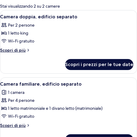
per
Stai visualizzando 2 su 2 camere
le
Apri
Un letto rifatto con copriletto a quad
3
Camera doppia, edificio separato
camere
tutte
Per 2 persone
le
1 letto king
foto
per
Wi-Fi gratuito
Camera
Altri
Scopri di più
doppia,
dettagli
per
edificio
Scopri i prezzi per le tue date
Camera
separato
doppia,
edificio
Apri
Camera familiare, edificio separato | I
4
separato
Camera familiare, edificio separato
tutte
1 camera
le
Per 4 persone
foto
per
1 letto matrimoniale e 1 divano letto (matrimoniale)
Camera
Wi-Fi gratuito
familiare,
Altri
Scopri di più
edificio
dettagli
separato
per