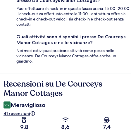
presso De Courceys Manor Cottages?
Puoi effettuare il check-in in questa fascia oraria: 15:00- 20:00.
Il check-out va effettuato entro le 11:00. La struttura offre sia
check-in e check-out veloci, sia check-in e check-out senza
contatti.
Quali attività sono disponibili presso De Courceys
Manor Cottages e nelle vicinanze?
Nei mesi estivi puoi praticare attività come pesca nelle
vicinanze. De Courceys Manor Cottages offre anche un
giardino.
Recensioni su De Courceys
Recensioni
Manor Cottages
Meraviglioso
9,2
41 recensioni
9,8
8,6
7,4