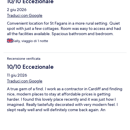
10/10 Eccezionale
2 giu 2026
Traduci con Google
Convenient location for St Fagans in a more rural setting. Quiet
spot with just a few cottages. Room was easy to access and had
all the facilities available. Spacious bathroom and bedroom.
Sally, viaggio di 1 notte
Recensione verificata
10/10 Eccezionale
11 giu 2026
Traduci con Google
A true gem of a find. I work as a contractor in Cardiff and finding
nice, modern places to stay at affordable prices is getting
harder. I found this lovely place recently and it was just how I
imagined. Really tastefully decorated with very modern feel. I
slept really well and will definitely come back again. An
outstandingly brilliant find. Credit to the owners who have done
a great job here.