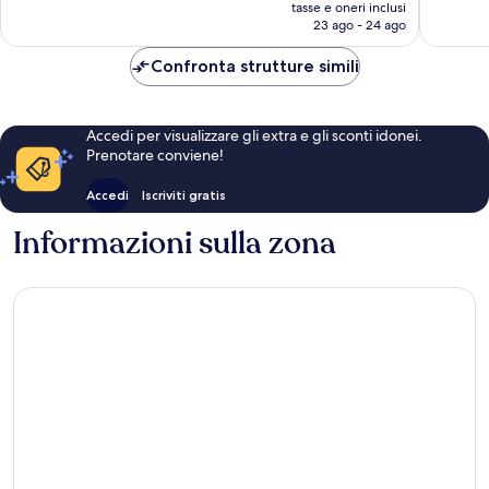
prezzo
tasse e oneri inclusi
recensioni
recensio
attuale
23 ago - 24 ago
è
74 €
Confronta strutture simili
Accedi per visualizzare gli extra e gli sconti idonei.
Prenotare conviene!
Accedi
Iscriviti gratis
Informazioni sulla zona