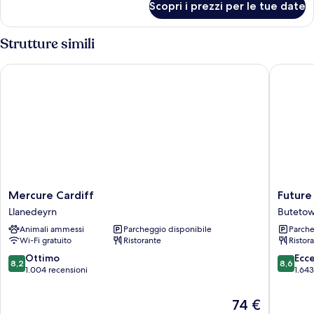
Scopri i prezzi per le tue date
Camera
familiare,
edificio
Strutture simili
separato
Mercure Cardiff
Future In
Mercure
Future
Mercure Cardiff
Future
Cardiff
Inns
Llanedeyrn
Buteto
Llanedeyrn
Cardiff
Animali ammessi
Parcheggio disponibile
Parche
Bay
Wi-Fi gratuito
Ristorante
Ristor
Buteto
8.2
8.6
Ottimo
Ecc
8,2
8,6
su
su
1.004 recensioni
1.643
10,
10,
Ottimo,
Eccellen
Il
74 €
1.004
1.643