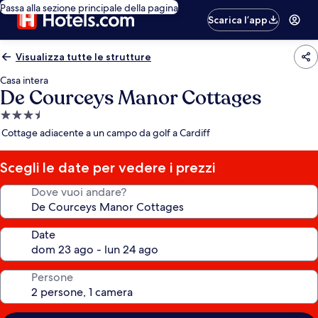
Passa alla sezione principale della pagina
Scarica l’app
Visualizza tutte le strutture
Casa intera
De Courceys Manor Cottages
Struttura
a
Cottage adiacente a un campo da golf a Cardiff
3.5
stelle
Scegli le date per vedere i prezzi
Dove vuoi andare?
Date
Persone