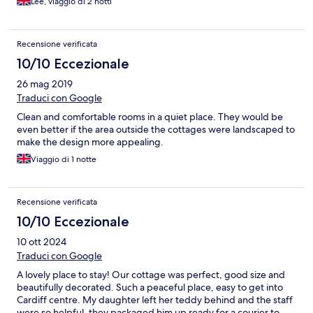
Lee, viaggio di 2 notti
Recensione verificata
10/10 Eccezionale
26 mag 2019
Traduci con Google
Clean and comfortable rooms in a quiet place. They would be
even better if the area outside the cottages were landscaped to
make the design more appealing.
Viaggio di 1 notte
Recensione verificata
10/10 Eccezionale
10 ott 2024
Traduci con Google
A lovely place to stay! Our cottage was perfect, good size and
beautifully decorated. Such a peaceful place, easy to get into
Cardiff centre. My daughter left her teddy behind and the staff
were so helpful, they packaged him up ready for a courier to