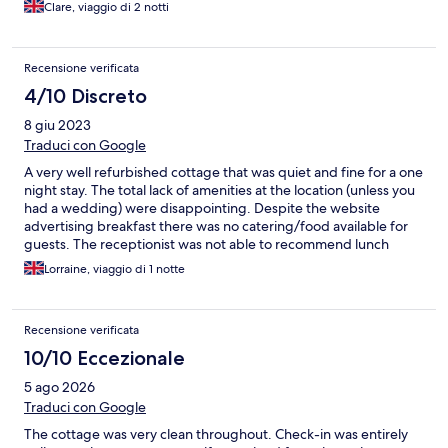
Clare, viaggio di 2 notti
Recensione verificata
4/10 Discreto
8 giu 2023
Traduci con Google
A very well refurbished cottage that was quiet and fine for a one
night stay. The total lack of amenities at the location (unless you
had a wedding) were disappointing. Despite the website
advertising breakfast there was no catering/food available for
guests. The receptionist was not able to recommend lunch
options/restaurants. The customer service was very poor - polite
Lorraine, viaggio di 1 notte
but handed us a key and that was it on arrival. The lock was
tricky and no one explained the knack to open the door. On
departure the Manor was locked and there was no key drop box
Recensione verificata
- we managed to find a Gardner to hand the key to. Very
impersonal overall. The cottage is very small.
10/10 Eccezionale
5 ago 2026
Traduci con Google
The cottage was very clean throughout. Check-in was entirely