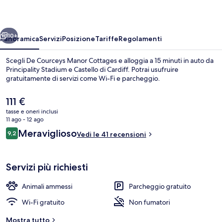
Cottages
ietro
Avanti
10+
Panoramica
Servizi
Posizione
Tariffe
Regolamenti
Scegli De Courceys Manor Cottages e alloggia a 15 minuti in auto da
Principality Stadium e Castello di Cardiff. Potrai usufruire
gratuitamente di servizi come Wi-Fi e parcheggio.
Il
111 €
prezzo
tasse e oneri inclusi
attuale
11 ago - 12 ago
è
Recensioni
Meraviglioso
9,2
Vedi le 41 recensioni
111 €
9,2 su 10
Esterni
Servizi più richiesti
Animali ammessi
Parcheggio gratuito
Wi-Fi gratuito
Non fumatori
Mostra tutto