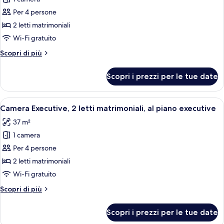
foto
per
Per 4 persone
Camera,
2 letti matrimoniali
2
Wi-Fi gratuito
letti
Altri
Scopri di più
matrimoniali
dettagli
per
Scopri i prezzi per le tue date
Camera,
2
letti
Apri
Una camera d'albergo con due letti, u
9
matrimoniali
Camera Executive, 2 letti matrimoniali, al piano executive
tutte
37 m²
le
1 camera
foto
per
Per 4 persone
Camera
2 letti matrimoniali
Executive,
Wi-Fi gratuito
2
Altri
Scopri di più
letti
dettagli
matrimoniali,
per
Scopri i prezzi per le tue date
Camera
al