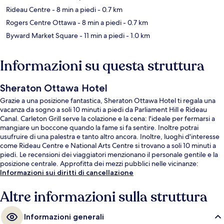
Rideau Centre
- 8 min a piedi
- 0.7 km
Rogers Centre Ottawa
- 8 min a piedi
- 0.7 km
Byward Market Square
- 11 min a piedi
- 1.0 km
Informazioni su questa struttura
Sheraton Ottawa Hotel
Grazie a una posizione fantastica, Sheraton Ottawa Hotel ti regala una
vacanza da sogno a soli 10 minuti a piedi da Parliament Hill e Rideau
Canal. Carleton Grill serve la colazione e la cena: l'ideale per fermarsi a
mangiare un boccone quando la fame si fa sentire. Inoltre potrai
usufruire di una palestra e tanto altro ancora. Inoltre, luoghi d'interesse
come Rideau Centre e National Arts Centre si trovano a soli 10 minuti a
piedi. Le recensioni dei viaggiatori menzionano il personale gentile e la
posizione centrale. Approfitta dei mezzi pubblici nelle vicinanze:
Stazione metro di Parliament è a 2 min e Stazione di Lyon a 8 min a piedi.
Informazioni sui diritti di cancellazione
Altre informazioni sulla struttura
Informazioni generali