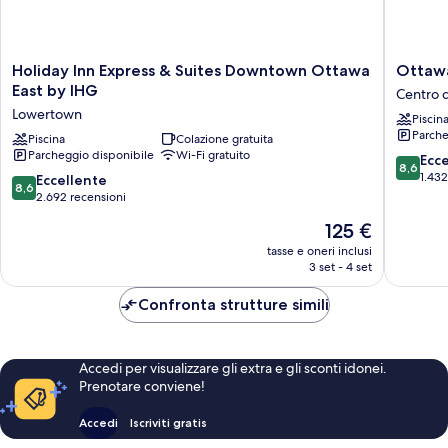
Holiday
Ottawa
Holiday Inn Express & Suites Downtown Ottawa
Ottawa
Inn
Marriott
East by IHG
Centro 
Express
Hotel
Lowertown
Piscin
&
Centro
Parche
Suites
Piscina
Colazione gratuita
di
Parcheggio disponibile
Wi-Fi gratuito
Downtown
Ottawa
8.6
Ecc
8,6
Ottawa
su
1.432
8.6
Eccellente
8,6
East
10,
su
2.692 recensioni
by
Eccellen
10,
Il
125 €
IHG
1.432
Eccellente,
prezzo
Lowertown
recensio
2.692
tasse e oneri inclusi
attuale
3 set - 4 set
recensioni
è
125 €
Confronta strutture simili
Accedi per visualizzare gli extra e gli sconti idonei.
Prenotare conviene!
Accedi
Iscriviti gratis