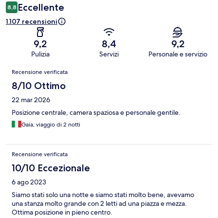
Eccellente
8,8
1.107 recensioni
9,2
8,4
9,2
Pulizia
Servizi
Personale e servizio
Recensioni
Recensione verificata
8/10 Ottimo
22 mar 2026
Posizione centrale, camera spaziosa e personale gentile.
Gaia, viaggio di 2 notti
Recensione verificata
10/10 Eccezionale
6 ago 2023
Siamo stati solo una notte e siamo stati molto bene, avevamo
una stanza molto grande con 2 letti ad una piazza e mezza.
Ottima posizione in pieno centro.