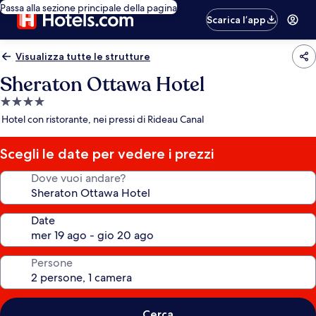
Passa alla sezione principale della pagina
Scarica l’app
Visualizza tutte le strutture
Sheraton Ottawa Hotel
Struttura
a
Hotel con ristorante, nei pressi di Rideau Canal
4.0
stelle
Scegli le date per vedere i prezzi
Dove vuoi andare?
Date
Persone
Cerca