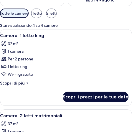
ago 14 - ago 16
Filtri
Tutte le camere
1 letto
2 letti
disponibili
per
Stai visualizzando 4 su 4 camere
le
Apri
Una camera d'albergo con un letto gra
5
Camera, 1 letto king
camere
tutte
37 m²
le
1 camera
foto
per
Per 2 persone
Camera,
1 letto king
1
Wi-Fi gratuito
letto
Altri
Scopri di più
king
dettagli
per
Scopri i prezzi per le tue date
Camera,
1
letto
Apri
Una camera d'albergo con due letti, u
6
king
Camera, 2 letti matrimoniali
tutte
37 m²
le
1 camera