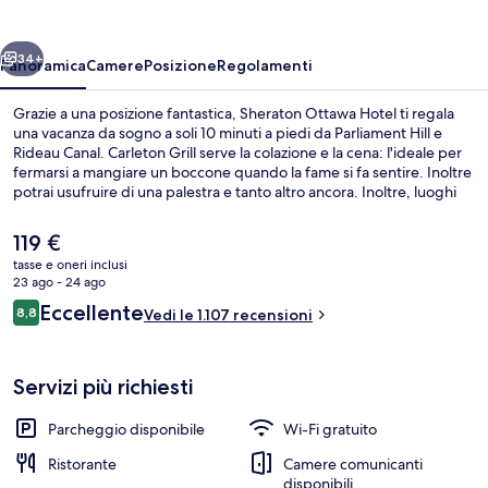
ietro
Avanti
34+
Panoramica
Camere
Posizione
Regolamenti
Grazie a una posizione fantastica, Sheraton Ottawa Hotel ti regala
una vacanza da sogno a soli 10 minuti a piedi da Parliament Hill e
Rideau Canal. Carleton Grill serve la colazione e la cena: l'ideale per
fermarsi a mangiare un boccone quando la fame si fa sentire. Inoltre
potrai usufruire di una palestra e tanto altro ancora. Inoltre, luoghi
d'interesse come Rideau Centre e National Arts Centre si trovano a
soli 10 minuti a piedi. Le recensioni dei viaggiatori menzionano il
Il
119 €
personale gentile e la posizione centrale. Approfitta dei mezzi
prezzo
tasse e oneri inclusi
pubblici nelle vicinanze: Stazione metro di Parliament è a 2 min e
attuale
23 ago - 24 ago
Stazione di Lyon a 8 min a piedi.
Hall
è
Recensioni
Eccellente
8,8
Vedi le 1.107 recensioni
119 €
8,8 su 10
Servizi più richiesti
Parcheggio disponibile
Wi-Fi gratuito
Ristorante
Camere comunicanti
disponibili