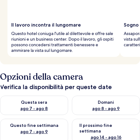
Il lavoro incontra il lungomare
Sogno 
Questo hotel coniuga l'utile al dilettevole e offre sale
Assapora
riunioni e un business center. Dopo il lavoro, gli ospiti
vista sul
possono concedersi trattamenti benessere e
caratter
ammirare la vista sul lungomare.
Opzioni della camera
Verifica la disponibilità per queste date
Verifica la disponibilità per questa sera, ago 7 - ago 8
Verifica la disponibilità per d
Questa sera
Domani
ago 7 - ago 8
ago 8 - ago 9
Verifica la disponibilità per questo fine settimana, ago 7 - ago
Verifica la disponibilità per il
Questo fine settimana
Il prossimo fine
settimana
ago 7 - ago 9
ago 14 - ago 16