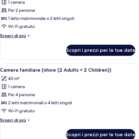
1 camera
foto
per
Per 2 persone
NHOW
1 letto matrimoniale o 2 letti singoli
Sea
Wi-Fi gratuito
View
Altri
Scopri di più
Suite
dettagli
per
Scopri i prezzi per le tue date
NHOW
Sea
View
Apri
Camera d'albergo moderna con un letto 
9
Suite
Camera familiare (nhow (2 Adults + 2 Children))
tutte
40 m²
le
1 camera
foto
per
Per 4 persone
Camera
2 letti matrimoniali o 4 letti singoli
familiare
Wi-Fi gratuito
(nhow
Altri
Scopri di più
(2
dettagli
Adults
per
Scopri i prezzi per le tue date
Camera
+