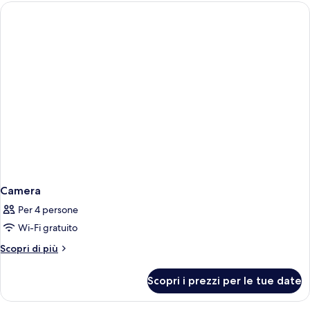
Camera
Per 4 persone
Wi-Fi gratuito
Altri
Scopri di più
dettagli
per
Scopri i prezzi per le tue date
Camera