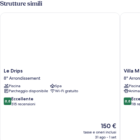
Strutture simili
Le Drips
Villa M M
Le
Villa
Le Drips
Villa M
Drips
M
8° Arrondissement
8° Arro
8°
Marseill
Piscina
Spa
Piscin
Arrondissement
8°
Parcheggio disponibile
Wi-Fi gratuito
Anima
Arrondi
8.8
8.8
Eccellente
Ecc
8,8
8,8
su
su
315 recensioni
118 r
10,
10,
Eccellente,
Eccellen
315
118
Il
150 €
recensioni
recensio
prezzo
tasse e oneri inclusi
attuale
31 ago - 1 set