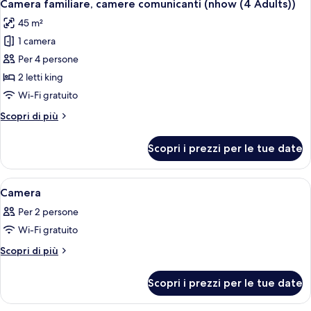
5
(3
Camera familiare, camere comunicanti (nhow (4 Adults))
tutte
Adults))
45 m²
le
1 camera
foto
per
Per 4 persone
Camera
2 letti king
familiare,
Wi-Fi gratuito
camere
Altri
Scopri di più
comunicanti
dettagli
(nhow
per
Scopri i prezzi per le tue date
Camera
(4
familiare,
Adults))
camere
Apri
Camera d'albergo con un ampio letto, u
11
comunicanti
Camera
tutte
(nhow
Per 2 persone
(4
le
Adults))
Wi-Fi gratuito
foto
per
Altri
Scopri di più
dettagli
Camera
per
Scopri i prezzi per le tue date
Camera