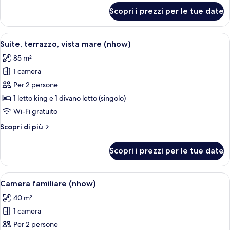
(Extra
per
Scopri i prezzi per le tue date
Suite
Bed
Junior,
2
vista
Apri
Una camera d'albergo con un letto gra
Adults
5
mare
Suite, terrazzo, vista mare (nhow)
tutte
(nhow
+
85 m²
(Extra
le
1
Bed
1 camera
foto
Child))
2
per
Per 2 persone
Adults
Suite,
+
1 letto king e 1 divano letto (singolo)
1
terrazzo,
Wi-Fi gratuito
Child))
vista
Altri
Scopri di più
mare
dettagli
(nhow)
per
Scopri i prezzi per le tue date
Suite,
terrazzo,
vista
Apri
Camera d'albergo moderna con un letto 
9
mare
Camera familiare (nhow)
tutte
(nhow)
40 m²
le
1 camera
foto
per
Per 2 persone