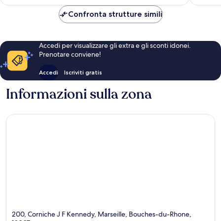
è
150 €
Confronta strutture simili
Accedi per visualizzare gli extra e gli sconti idonei.
Prenotare conviene!
Accedi
Iscriviti gratis
Informazioni sulla zona
200, Corniche J F Kennedy, Marseille, Bouches-du-Rhone,