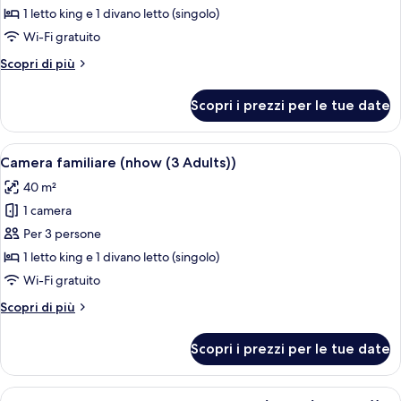
Camera
1 letto king e 1 divano letto (singolo)
familiare
Wi-Fi gratuito
(nhow)
Altri
Scopri di più
dettagli
per
Scopri i prezzi per le tue date
Camera
familiare
(nhow)
Apri
Camera d'albergo moderna con un letto 
9
Camera familiare (nhow (3 Adults))
tutte
40 m²
le
1 camera
foto
per
Per 3 persone
Camera
1 letto king e 1 divano letto (singolo)
familiare
Wi-Fi gratuito
(nhow
Altri
Scopri di più
(3
dettagli
Adults))
per
Scopri i prezzi per le tue date
Camera
familiare
(nhow
Apri
Una camera d'albergo con un letto grand