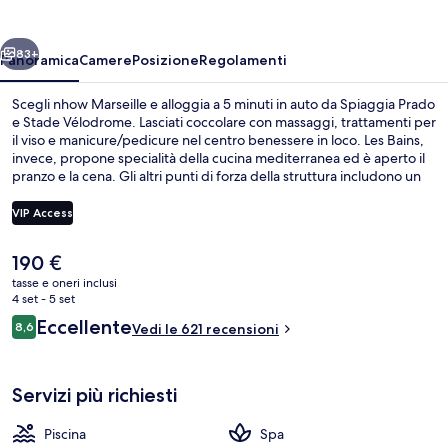
ietro
Avanti
83+
Panoramica
Camere
Posizione
Regolamenti
Scegli nhow Marseille e alloggia a 5 minuti in auto da Spiaggia Prado
e Stade Vélodrome. Lasciati coccolare con massaggi, trattamenti per
il viso e manicure/pedicure nel centro benessere in loco. Les Bains,
invece, propone specialità della cucina mediterranea ed è aperto il
pranzo e la cena. Gli altri punti di forza della struttura includono un
bar/lounge, una palestra e un bagno turco. Altri viaggiatori
apprezzano il personale gentile della struttura.
VIP Access
Il
190 €
Colazione a buffet a pagamento, servi
prezzo
tasse e oneri inclusi
attuale
4 set - 5 set
è
Recensioni
Eccellente
8,6
Vedi le 621 recensioni
190 €
8,6 su 10
Servizi più richiesti
Piscina
Spa