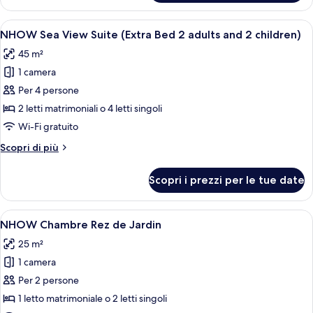
familiare
2
(nhow
Apri
Camera d'albergo con un letto grande, 
Children))
6
(2
NHOW Sea View Suite (Extra Bed 2 adults and 2 children)
tutte
Adults
45 m²
+
le
2
1 camera
foto
Children))
per
Per 4 persone
NHOW
2 letti matrimoniali o 4 letti singoli
Sea
Wi-Fi gratuito
View
Altri
Scopri di più
Suite
dettagli
(Extra
per
Scopri i prezzi per le tue date
NHOW
Bed
Sea
2
View
Apri
Una camera d'albergo moderna con un l
adults
6
Suite
NHOW Chambre Rez de Jardin
tutte
and
(Extra
25 m²
Bed
le
2
2
1 camera
foto
children)
adults
per
Per 2 persone
and
NHOW
2
1 letto matrimoniale o 2 letti singoli
children)