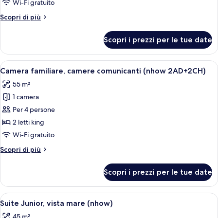
Chambre
Wi-Fi gratuito
Rez
Altri
Scopri di più
de
dettagli
Jardin
per
Scopri i prezzi per le tue date
NHOW
Chambre
Rez
Apri
Una camera d'albergo con un letto grand
5
de
Camera familiare, camere comunicanti (nhow 2AD+2CH)
tutte
Jardin
55 m²
le
1 camera
foto
per
Per 4 persone
Camera
2 letti king
familiare,
Wi-Fi gratuito
camere
Altri
Scopri di più
comunicanti
dettagli
(nhow
per
Scopri i prezzi per le tue date
Camera
2AD+2CH)
familiare,
camere
Apri
Camera d'albergo con un letto grande, 
4
comunicanti
Suite Junior, vista mare (nhow)
tutte
(nhow
45 m²