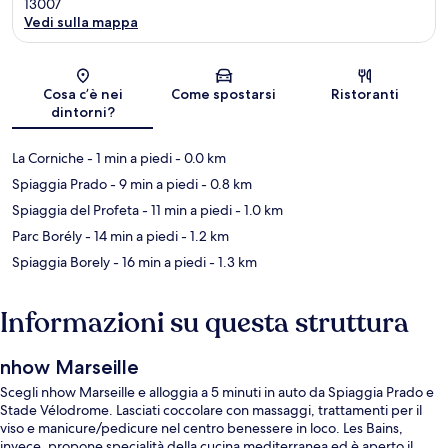
13007
Vedi sulla mappa
Mappa
Cosa c’è nei
Come spostarsi
Ristoranti
dintorni?
La Corniche
- 1 min a piedi
- 0.0 km
Spiaggia Prado
- 9 min a piedi
- 0.8 km
Spiaggia del Profeta
- 11 min a piedi
- 1.0 km
Parc Borély
- 14 min a piedi
- 1.2 km
Spiaggia Borely
- 16 min a piedi
- 1.3 km
Informazioni su questa struttura
nhow Marseille
Scegli nhow Marseille e alloggia a 5 minuti in auto da Spiaggia Prado e
Stade Vélodrome. Lasciati coccolare con massaggi, trattamenti per il
viso e manicure/pedicure nel centro benessere in loco. Les Bains,
invece, propone specialità della cucina mediterranea ed è aperto il