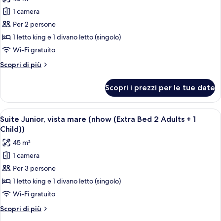
2AD+2CH)
le
1 camera
foto
per
Per 2 persone
Suite
1 letto king e 1 divano letto (singolo)
Junior,
Wi-Fi gratuito
vista
Altri
Scopri di più
mare
dettagli
(nhow)
per
Scopri i prezzi per le tue date
Suite
Junior,
vista
Apri
Camera d'albergo con un letto grande, 
4
mare
Suite Junior, vista mare (nhow (Extra Bed 2 Adults + 1
tutte
(nhow)
Child))
le
45 m²
foto
1 camera
per
Per 3 persone
Suite
Junior,
1 letto king e 1 divano letto (singolo)
vista
Wi-Fi gratuito
mare
Altri
Scopri di più
(nhow
dettagli