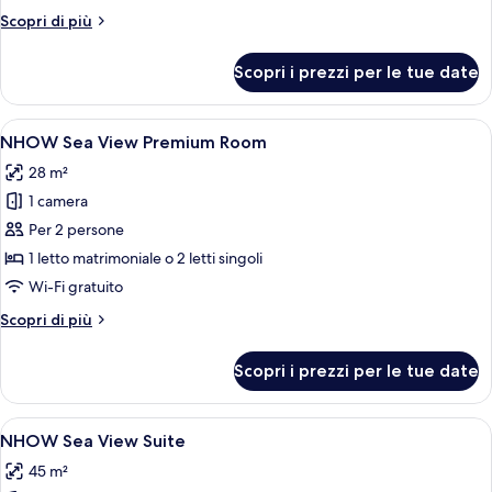
View
Altri
Scopri di più
Room
dettagli
per
Scopri i prezzi per le tue date
NHOW
Sea
View
Apri
Una camera d'albergo con un letto grand
6
Room
NHOW Sea View Premium Room
tutte
28 m²
le
1 camera
foto
per
Per 2 persone
NHOW
1 letto matrimoniale o 2 letti singoli
Sea
Wi-Fi gratuito
View
Altri
Scopri di più
Premium
dettagli
Room
per
Scopri i prezzi per le tue date
NHOW
Sea
View
Apri
Camera d'albergo con un letto grande, 
6
Premium
NHOW Sea View Suite
tutte
Room
45 m²
le