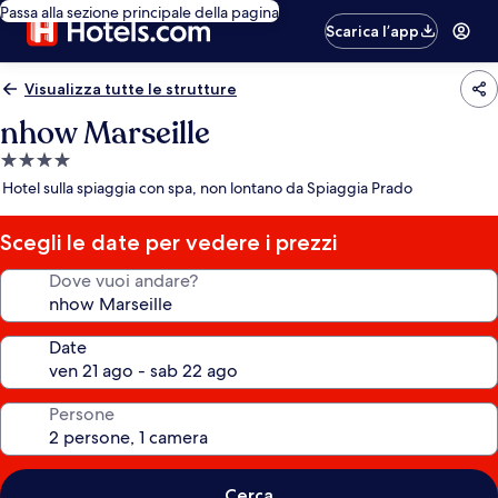
Passa alla sezione principale della pagina
Scarica l’app
Visualizza tutte le strutture
nhow Marseille
Struttura
a
Hotel sulla spiaggia con spa, non lontano da Spiaggia Prado
4.0
stelle
Scegli le date per vedere i prezzi
Dove vuoi andare?
Date
Persone
Cerca