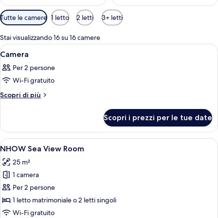
Filtri
Tutte le camere
1 letto
2 letti
3+ letti
disponibili
per
Stai visualizzando 16 su 16 camere
le
Apri
Una camera d'albergo con un letto, una
10
Camera
camere
tutte
Per 2 persone
le
Wi-Fi gratuito
foto
per
Altri
Scopri di più
dettagli
Camera
per
Scopri i prezzi per le tue date
Camera
Apri
Una camera d'albergo con un letto gran
7
NHOW Sea View Room
tutte
25 m²
le
1 camera
foto
per
Per 2 persone
NHOW
1 letto matrimoniale o 2 letti singoli
Sea
Wi-Fi gratuito