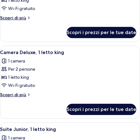
1 letto king
1
Wi-Fi gratuito
camera
Altri
Scopri di più
da
dettagli
letto
per
Scopri i prezzi per le tue date
Suite,
(View)
1
camera
Apri
Camera d'albergo con un letto, una polt
3
da
Camera Deluxe, 1 letto king
tutte
letto
1 camera
(View)
le
Per 2 persone
foto
per
1 letto king
Camera
Wi-Fi gratuito
Deluxe,
Altri
Scopri di più
1
dettagli
letto
per
Scopri i prezzi per le tue date
Camera
king
Deluxe,
1
Apri
Una camera d'albergo con un letto gran
6
letto
Suite Junior, 1 letto king
tutte
king
1 camera