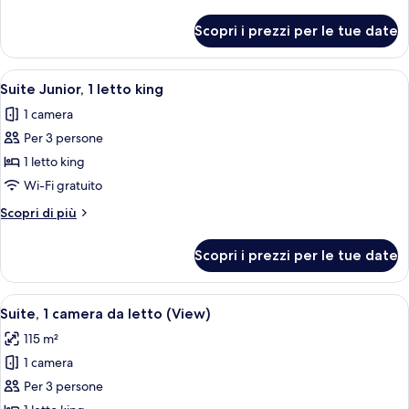
2
dettagli
letti
per
Scopri i prezzi per le tue date
Camera
singoli
Deluxe,
2
Apri
Un soggiorno moderno con un divano, 
10
letti
Suite Junior, 1 letto king
tutte
singoli
1 camera
le
Per 3 persone
foto
per
1 letto king
Suite
Wi-Fi gratuito
Junior,
Altri
Scopri di più
1
dettagli
letto
per
Scopri i prezzi per le tue date
Suite
king
Junior,
1
Apri
Una camera d'albergo moderna con un le
9
letto
Suite, 1 camera da letto (View)
tutte
king
115 m²
le
1 camera
foto
per
Per 3 persone
Suite,