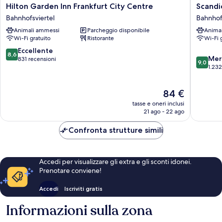
Hilton
Scandic
Hilton Garden Inn Frankfurt City Centre
Scandi
Garden
Frankfur
Bahnhofsviertel
Bahnhof
Inn
Museum
Animali ammessi
Parcheggio disponibile
Anima
Frankfurt
Bahnhofs
Wi-Fi gratuito
Ristorante
Wi-Fi 
City
Centre
8.6
Eccellente
8,6
9.0
Bahnhofsviertel
Mer
su
831 recensioni
9,0
su
1.232
10,
10,
Eccellente,
Meravigl
831
Il
84 €
1.232
recensioni
prezzo
recensio
tasse e oneri inclusi
attuale
21 ago - 22 ago
è
84 €
Confronta strutture simili
Accedi per visualizzare gli extra e gli sconti idonei.
Prenotare conviene!
Accedi
Iscriviti gratis
Informazioni sulla zona