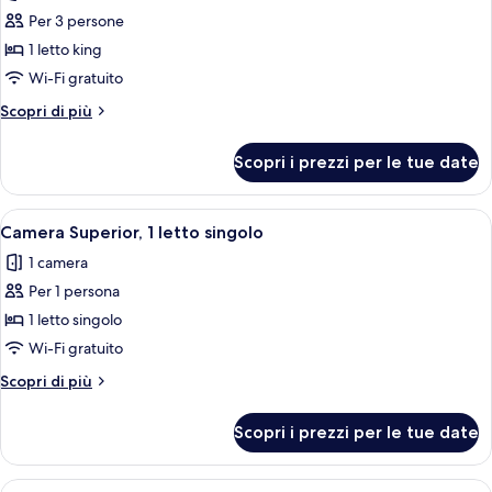
le
Per 3 persone
foto
per
1 letto king
Suite
Wi-Fi gratuito
Junior,
Altri
Scopri di più
1
dettagli
letto
per
Scopri i prezzi per le tue date
Suite
king
Junior,
1
Apri
Camera Superior, 1 letto singolo | Bian
4
letto
Camera Superior, 1 letto singolo
tutte
king
1 camera
le
Per 1 persona
foto
per
1 letto singolo
Camera
Wi-Fi gratuito
Superior,
Altri
Scopri di più
1
dettagli
letto
per
Scopri i prezzi per le tue date
Camera
singolo
Superior,
1
Apri
Camera d'albergo con un letto, una scri