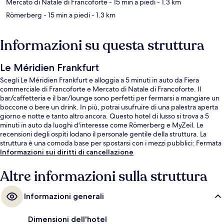
Mercato di Natale di Francoforte
- 15 min a piedi
- 1.3 km
Römerberg
- 15 min a piedi
- 1.3 km
Informazioni su questa struttura
Le Méridien Frankfurt
Scegli Le Méridien Frankfurt e alloggia a 5 minuti in auto da Fiera
commerciale di Francoforte e Mercato di Natale di Francoforte. Il
bar/caffetteria e il bar/lounge sono perfetti per fermarsi a mangiare un
boccone o bere un drink. In più, potrai usufruire di una palestra aperta
giorno e notte e tanto altro ancora. Questo hotel di lusso si trova a 5
minuti in auto da luoghi d'interesse come Römerberg e MyZeil. Le
recensioni degli ospiti lodano il personale gentile della struttura. La
struttura è una comoda base per spostarsi con i mezzi pubblici: Fermata
del tram Münchener Straß/Stazione centrale di Frankfurt si trova a 3 min
Informazioni sui diritti di cancellazione
a piedi e Fermata del tram lato sud della stazione centrale a 3.
Altre informazioni sulla struttura
Informazioni generali
Dimensioni dell'hotel