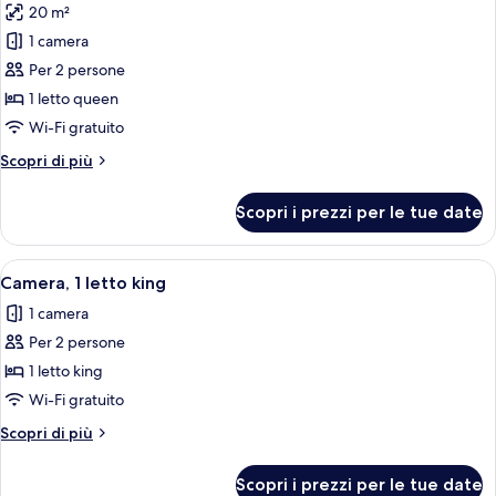
20 m²
(View)
le
1 camera
foto
per
Per 2 persone
Camera,
1 letto queen
1
Wi-Fi gratuito
letto
Altri
Scopri di più
queen
dettagli
per
Scopri i prezzi per le tue date
Camera,
1
letto
Apri
Camera d'albergo con un letto, una scri
8
queen
Camera, 1 letto king
tutte
1 camera
le
Per 2 persone
foto
per
1 letto king
Camera,
Wi-Fi gratuito
1
Altri
Scopri di più
letto
dettagli
king
per
Scopri i prezzi per le tue date
Camera,