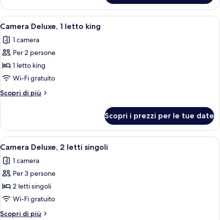
1
letto
Apri
Camera d'albergo con un letto, un div
3
king
Camera Deluxe, 1 letto king
tutte
1 camera
le
Per 2 persone
foto
per
1 letto king
Camera
Wi-Fi gratuito
Deluxe,
Altri
Scopri di più
1
dettagli
letto
per
Scopri i prezzi per le tue date
Camera
king
Deluxe,
1
Apri
Una camera d'albergo con un letto, du
3
letto
Camera Deluxe, 2 letti singoli
tutte
king
1 camera
le
Per 3 persone
foto
per
2 letti singoli
Camera
Wi-Fi gratuito
Deluxe,
Altri
Scopri di più