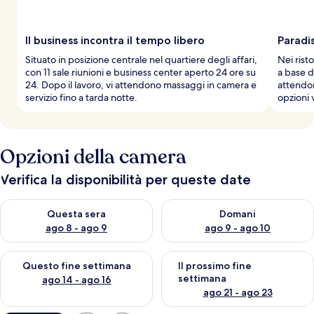
Il business incontra il tempo libero
Paradi
Situato in posizione centrale nel quartiere degli affari,
Nei risto
con 11 sale riunioni e business center aperto 24 ore su
a base d
24. Dopo il lavoro, vi attendono massaggi in camera e
attendo
servizio fino a tarda notte.
opzioni
Opzioni della camera
Verifica la disponibilità per queste date
Verifica la disponibilità per questa sera, ago 8 - ago 9
Verifica la disponibilità per d
Questa sera
Domani
ago 8 - ago 9
ago 9 - ago 10
Verifica la disponibilità per questo fine settimana, ago 14 - ag
Verifica la disponibilità per i
Questo fine settimana
Il prossimo fine
settimana
ago 14 - ago 16
ago 21 - ago 23