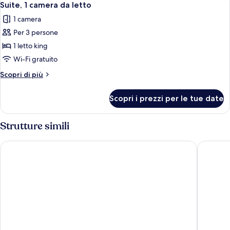
7
letto
Suite, 1 camera da letto
tutte
singolo
1 camera
le
Per 3 persone
foto
per
1 letto king
Suite,
Wi-Fi gratuito
1
Altri
Scopri di più
camera
dettagli
da
per
Scopri i prezzi per le tue date
Suite,
letto
1
camera
Strutture simili
da
letto
Hilton Garden Inn Frankfurt City Centre
Scandic 