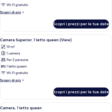
Superior,
Wi-Fi gratuito
1
Altri
Scopri di più
letto
dettagli
queen
per
Scopri i prezzi per le tue date
Camera
Superior,
1
Apri
Paesaggio urbano con moderni grattaciel
4
letto
Camera Superior, 1 letto queen (View)
tutte
queen
19 m²
le
1 camera
foto
per
Per 2 persone
Camera
1 letto queen
Superior,
Wi-Fi gratuito
1
Altri
Scopri di più
letto
dettagli
queen
per
Scopri i prezzi per le tue date
Camera
(View)
Superior,
1
Apri
Camera d'albergo con un letto, una scri
9
letto
Camera, 1 letto queen
tutte
queen