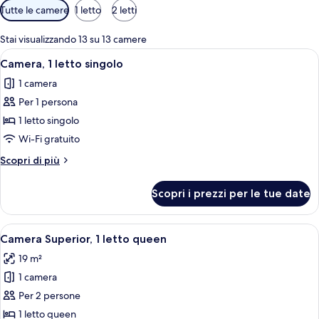
Filtri
Tutte le camere
1 letto
2 letti
disponibili
per
Stai visualizzando 13 su 13 camere
le
Apri
Camera d'albergo con un letto, una TV
7
Camera, 1 letto singolo
camere
tutte
1 camera
le
Per 1 persona
foto
per
1 letto singolo
Camera,
Wi-Fi gratuito
1
Altri
Scopri di più
letto
dettagli
singolo
per
Scopri i prezzi per le tue date
Camera,
1
letto
Apri
Camera d'albergo con un letto grande,
4
singolo
Camera Superior, 1 letto queen
tutte
19 m²
le
1 camera
foto
per
Per 2 persone
Camera
1 letto queen