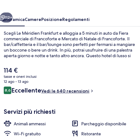
ietro
Avanti
112+
Panoramica
Camere
Posizione
Regolamenti
Scegli Le Méridien Frankfurt e alloggia a 5 minuti in auto da Fiera
commerciale di Francoforte e Mercato di Natale di Francoforte. Il
bar/caffetteria e il bar/lounge sono perfetti per fermarsi a mangiare
un boccone o bere un drink. In più, potrai usufruire di una palestra
aperta giorno e notte e tanto altro ancora. Questo hotel di lusso si
trova a 5 minuti in auto da luoghi d'interesse come Römerberg e
MyZeil. Le recensioni degli ospiti lodano il personale gentile della
Il
114 €
struttura. La struttura è una comoda base per spostarsi con i mezzi
prezzo
tasse e oneri inclusi
pubblici: Fermata del tram Münchener Straß/Stazione centrale di
attuale
12 ago - 13 ago
Frankfurt si trova a 3 min a piedi e Fermata del tram lato sud della
Ristorante
è
Recensioni
stazione centrale a 3.
Eccellente
8,6
Vedi le 640 recensioni
114 €
8,6 su 10
Servizi più richiesti
Animali ammessi
Parcheggio disponibile
Wi-Fi gratuito
Ristorante