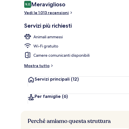
Recensioni
Meraviglioso
9,0
9,0 su 10
Vedi le 1.013 recensioni
Terrazza pan
Servizi più richiesti
Animali ammessi
Wi-Fi gratuito
Camere comunicanti disponibili
Mostra tutto
Servizi principali
(12)
Per famiglie
(6)
Perché amiamo questa struttura