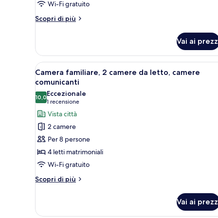
Wi-Fi gratuito
letti
singoli
Altri
Scopri di più
dettagli
per
Vai ai prezz
Camera
Deluxe,
2
Apri
Camera d'albergo con un letto g
6
letti
Camera familiare, 2 camere da letto, camere
tutte
singoli
comunicanti
le
Eccezionale
10,0
foto
10,0 su 10
(1
1 recensione
per
recensione)
Vista città
Camera
2 camere
familiare,
Per 8 persone
2
4 letti matrimoniali
camere
Wi-Fi gratuito
da
letto,
Altri
Scopri di più
dettagli
camere
per
comunicanti
Vai ai prezz
Camera
familiare,