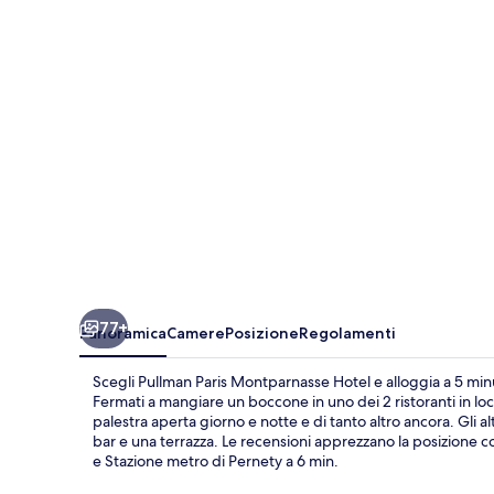
Hotel
77+
Panoramica
Camere
Posizione
Regolamenti
Scegli Pullman Paris Montparnasse Hotel e alloggia a 5 mi
Fermati a mangiare un boccone in uno dei 2 ristoranti in loco
palestra aperta giorno e notte e di tanto altro ancora. Gli a
bar e una terrazza. Le recensioni apprezzano la posizione c
e Stazione metro di Pernety a 6 min.