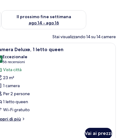
ne settimana, ago 7 - ago 9
Verifica la disponibilità per il prossimo fine settimana, ago 14 
Il prossimo fine settimana
ago 14 - ago 16
Stai visualizzando 14 su 14 camere
e specchio e vista sulla città.
pri
Camera d'albergo con un letto grande, una scri
7
mera Deluxe, 1 letto queen
utte
Eccezionale
4
9,4 su 10
(56
56 recensioni
oto
recensioni)
Vista città
er
23 m²
amera
1 camera
eluxe,
Per 2 persone
1 letto queen
etto
ueen
Wi-Fi gratuito
tri
opri di più
ttagli
r
Vai ai prezzi
amera