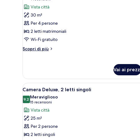
divano
foto
recensioni)
Vista città
letto
per
(Paris
30 m²
Camera
View)
Per 4 persone
familiare,
2 letti matrimoniali
camere
Wi-Fi gratuito
comunicanti
(Classic)
Altri
Scopri di più
dettagli
per
Camera
Vai ai prezz
familiare,
camere
comunicanti
Apri
Camera d'albergo con due letti, 
(Classic)
7
Camera Deluxe, 2 letti singoli
tutte
Meraviglioso
le
9,2
9,2 su 10
(15
15 recensioni
foto
recensioni)
Vista città
per
25 m²
Camera
Per 2 persone
Deluxe,
2 letti singoli
2