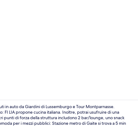
Video strutt
nuti in auto da Giardini di Lussemburgo e Tour Montparnasse.
: FI LIA propone cucina italiana. Inoltre, potrai usufruire di una
ltri punti di forza della struttura includono 2 bar/lounge, uno snack
Facciata dell
omoda per i mezzi pubblici: Stazione metro di Gaite si trova a 5 min