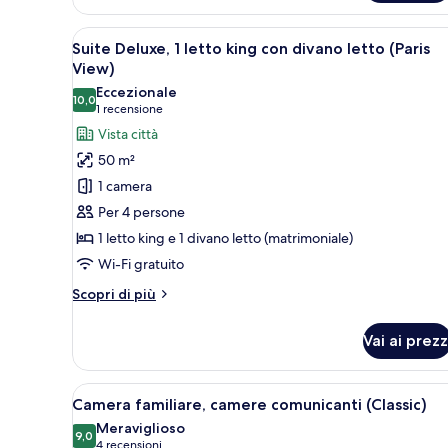
2
letti
Apri
Una moderna camera d'albergo c
singoli
7
Suite Deluxe, 1 letto king con divano letto (Paris
tutte
View)
le
Eccezionale
10,0
foto
10,0 su 10
(1
1 recensione
per
recensione)
Vista città
Suite
50 m²
Deluxe,
1 camera
1
Per 4 persone
letto
1 letto king e 1 divano letto (matrimoniale)
king
Wi-Fi gratuito
con
divano
Altri
Scopri di più
letto
dettagli
per
(Paris
Vai ai prezz
Suite
View)
Deluxe,
1
Apri
Una camera d'albergo con due let
7
letto
Camera familiare, camere comunicanti (Classic)
tutte
king
Meraviglioso
con
le
9,0
9,0 su 10
(4
4 recensioni