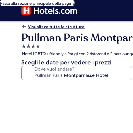
Passa alla sezione principale della pagina
Visualizza tutte le strutture
Pullman Paris Montpar
Struttura
a
Hotel LGBTQ+ friendly a Parigi con 2 ristoranti e 2 bar/loung
4.0
Scegli le date per vedere i prezzi
stelle
Dove vuoi andare?
Galleria
fotografica
per
Pullman
Paris
Montparnasse