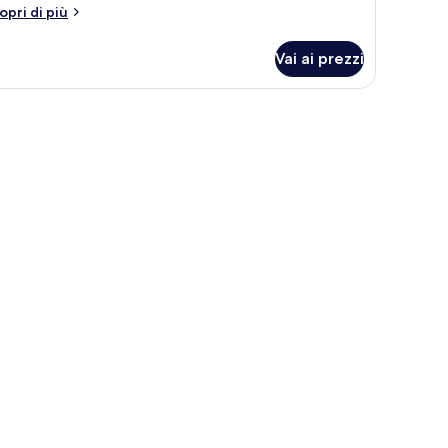
tri
opri di più
ttagli
r
Vai ai prezzi
amera