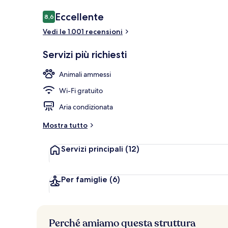
Recensioni
Eccellente
8,6
8,6 su 10
Vedi le 1.001 recensioni
Reception
Servizi più richiesti
Animali ammessi
Wi-Fi gratuito
Aria condizionata
Mostra tutto
Servizi principali
(12)
Per famiglie
(6)
Perché amiamo questa struttura