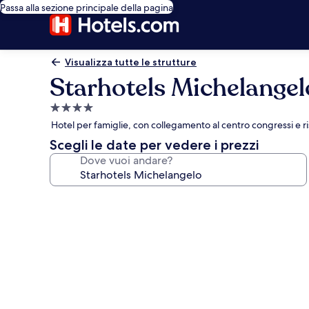
Passa alla sezione principale della pagina
Visualizza tutte le strutture
Starhotels Michelangel
Struttura
a
Hotel per famiglie, con collegamento al centro congressi e ri
4.0
Scegli le date per vedere i prezzi
stelle
Dove vuoi andare?
Galleria
fotografica
per
Starhotels
Michelangelo