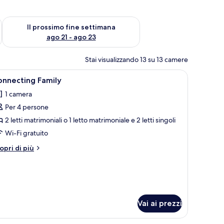
ne settimana, ago 14 - ago 16
Verifica la disponibilità per il prossimo fine settimana, ago 21
Il prossimo fine settimana
ago 21 - ago 23
Stai visualizzando 13 su 13 camere
una scrivania con sedia, una televisione e una finestra con tende.
pri
Camera d'albergo con un letto, una scrivania 
7
onnecting Family
utte
1 camera
Per 4 persone
oto
er
2 letti matrimoniali o 1 letto matrimoniale e 2 letti singoli
onnecting
Wi-Fi gratuito
amily
tri
opri di più
ttagli
r
nnecting
mily
Vai ai prezzi