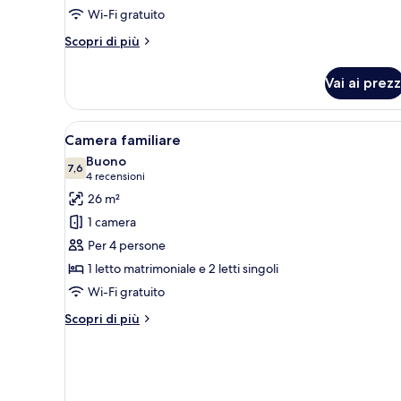
Deluxe,
Wi-Fi gratuito
terrazzo
Altri
Scopri di più
dettagli
per
Vai ai prezz
Doppia
Deluxe,
terrazzo
Apri
Camera d'albergo con un ampio 
6
Camera familiare
tutte
Buono
le
7,6
7,6 su 10
(4
4 recensioni
foto
recensioni)
26 m²
per
1 camera
Camera
Per 4 persone
familiare
1 letto matrimoniale e 2 letti singoli
Wi-Fi gratuito
Altri
Scopri di più
dettagli
per
Camera
familiare