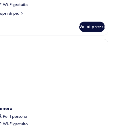
errazzo
Wi-Fi gratuito
tri
opri di più
ttagli
r
Vai ai prezzi
ite,
rrazzo
amera
Per 1 persona
Wi-Fi gratuito