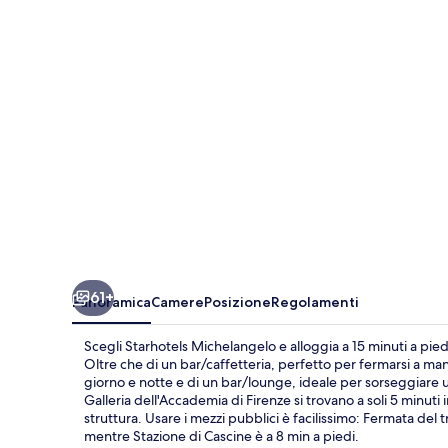
61+
Panoramica
Camere
Posizione
Regolamenti
Scegli Starhotels Michelangelo e alloggia a 15 minuti a pied
Oltre che di un bar/caffetteria, perfetto per fermarsi a ma
giorno e notte e di un bar/lounge, ideale per sorseggiare un
Galleria dell'Accademia di Firenze si trovano a soli 5 minuti 
struttura. Usare i mezzi pubblici è facilissimo: Fermata del t
mentre Stazione di Cascine è a 8 min a piedi.