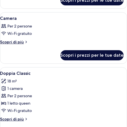
Scopri i prezzi per le tue date
Camera
Apri
Camera d'albergo con un letto, un como
18
Camera
tutte
Per 2 persone
le
Wi-Fi gratuito
foto
per
Altri
Scopri di più
dettagli
Camera
per
Scopri i prezzi per le tue date
Camera
Apri
Una camera da letto ordinata con un le
4
Doppia Classic
tutte
18 m²
le
1 camera
foto
per
Per 2 persone
Doppia
1 letto queen
Classic
Wi-Fi gratuito
Altri
Scopri di più
dettagli