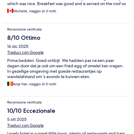
which was nice. Breakfast was good and is served on the roof so
you can enjoy the view. Parking is nearby at a busy public lot.
Michelle, viaggio di 3 notti
Guys hang out there to assist you in finding a spot. Just have to
be patient and give them a tip!
Recensione verificata
8/10 Ottimo
16 dic 2025
Traduci con Google
Prima bedden. Goed ontbijt. We hadden pas na een paar
dagen door dat je ook om een fried egg of omelet kan vragen.
In gezellige omgeving met goede restaurantjes op
wandelafstand om 's avonds te kunnen eten.
Anja Van, viaggio di 5 notti
Recensione verificata
10/10 Eccezionale
5 ott 2025
Traduci con Google
Lovely hotel in a great little town, plenty of restaurants and bars