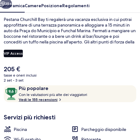
35+
Panoramica
Camere
Posizione
Regolamenti
Pestana Churchill Bay ti regalerà una vacanza esclusiva in cui potrai
approfittare di una terrazza panoramica e alloggiare a 15 minuti in
auto da Praça do Município e Funchal Marina. Fermati a mangiare un
boccone nel ristorante o a bere un drink al bar/lounge e poi
concediti un tuffo nella piscina all'aperto. Gli altri punti di forza della
struttura includono un bar a bordo piscina, una sauna e una terrazza.
Le recensioni degli ospiti lodano il personale gentile della struttura.
VIP Access
Il
205 €
Camera Superior con letto matrimoniale 
prezzo
tasse e oneri inclusi
attuale
2 set - 3 set
è
Recensioni
9,6
Più popolare
205 €
C
su
Con le valutazioni più alte dei viaggiatori
o
Vedi le 155 recensioni
10,
n
Più
popolare
Servizi più richiesti
l
e
Piscina
Parcheggio disponibile
v
a
Wi-Fi gratuito
Ristorante