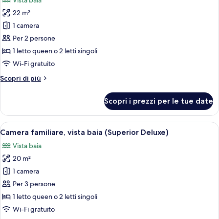
Vista baia
2
foto
letti
22 m²
per
singoli,
1 camera
Camera
vista
baia
Superior
Per 2 persone
con
1 letto queen o 2 letti singoli
letto
Wi-Fi gratuito
matrimoniale
Altri
Scopri di più
o
dettagli
2
per
Scopri i prezzi per le tue date
Camera
letti
Superior
singoli,
con
Apri
Una camera d'albergo moderna con un l
vista
4
letto
Camera familiare, vista baia (Superior Deluxe)
tutte
baia
matrimoniale
Vista baia
o
le
(Deluxe)
2
20 m²
foto
letti
per
1 camera
singoli,
Camera
vista
Per 3 persone
baia
familiare,
1 letto queen o 2 letti singoli
(Deluxe)
vista
Wi-Fi gratuito
baia