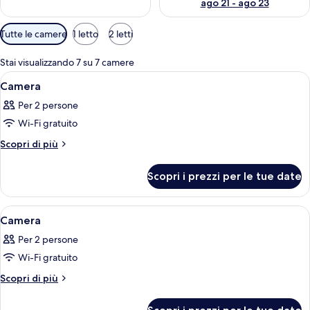
ago 21 - ago 23
a
g
Filtri
Tutte le camere
1 letto
2 letti
g
disponibili
i
per
a
Stai visualizzando 7 su 7 camere
le
t
Apri
Una camera d'albergo con un letto, u
8
Camera
camere
o
tutte
r
Per 2 persone
le
i
Wi-Fi gratuito
foto
per
Altri
Scopri di più
dettagli
Camera
per
Scopri i prezzi per le tue date
Camera
Apri
Camera d'albergo con un letto grande, 
7
Camera
tutte
Per 2 persone
le
Wi-Fi gratuito
foto
per
Altri
Scopri di più
dettagli
Camera
per