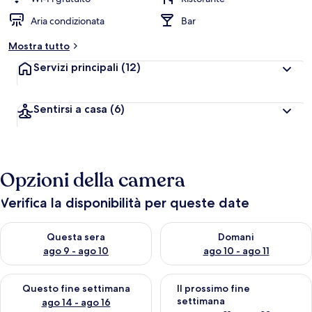
l
Aria condizionata
Bar
u
t
Mostra tutto
a
z
Servizi principali
(12)
i
o
n
Sentirsi a casa
(6)
i
p
i
ù
Opzioni della camera
a
l
Verifica la disponibilità per queste date
t
e
Verifica la disponibilità per questa sera, ago 9 - ago 10
Verifica la disponibilità per d
Questa sera
Domani
d
ago 9 - ago 10
ago 10 - ago 11
e
i
Verifica la disponibilità per questo fine settimana, ago 14 - ag
Verifica la disponibilità per i
Questo fine settimana
Il prossimo fine
v
settimana
ago 14 - ago 16
i