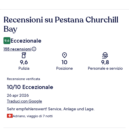
Recensioni su Pestana Churchill
Recensioni
Bay
Eccezionale
9,6
155 recensioni
9,6
10
9,8
Pulizia
Posizione
Personale e servizio
Recensioni
Recensione verificata
10/10 Eccezionale
26 apr 2026
Traduci con Google
Sehr empfehlenswert! Service, Anlage und Lage.
Adriano, viaggio di 7 notti