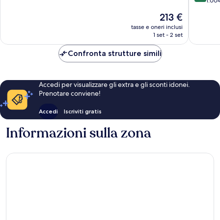
su
1.004
10,
10,
Meraviglioso,
Il
213 €
Eccezion
58
prezzo
1.004
tasse e oneri inclusi
recensioni
attuale
1 set - 2 set
recensio
è
213 €
Confronta strutture simili
Accedi per visualizzare gli extra e gli sconti idonei.
Prenotare conviene!
Accedi
Iscriviti gratis
Informazioni sulla zona