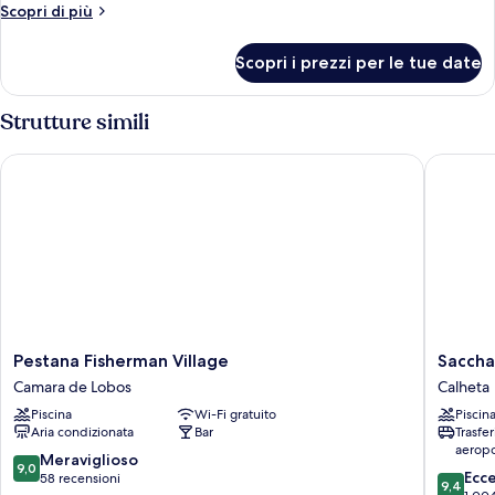
Altri
Scopri di più
(Superior
dettagli
Deluxe)
per
Scopri i prezzi per le tue date
Camera
familiare,
vista
Strutture simili
baia
(Superior
Pestana Fisherman Village
Saccharu
Deluxe)
Pestana
Saccha
Pestana Fisherman Village
Saccha
Fisherman
Resort
Camara de Lobos
Calheta
Village
Calheta
Piscina
Wi-Fi gratuito
Piscin
Camara
Aria condizionata
Bar
Trasfe
de
aeropo
Lobos
9.0
Meraviglioso
9,0
9.4
Ecc
su
58 recensioni
9,4