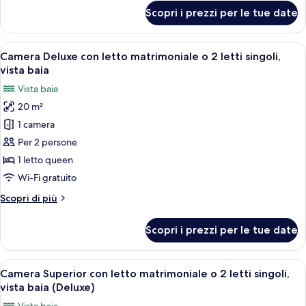
per
Scopri i prezzi per le tue date
Doppia
Classic
Apri
Una camera d'albergo con un letto grand
5
Camera Deluxe con letto matrimoniale o 2 letti singoli,
tutte
vista baia
le
Vista baia
foto
20 m²
per
1 camera
Camera
Deluxe
Per 2 persone
con
1 letto queen
letto
Wi-Fi gratuito
matrimoniale
Altri
Scopri di più
o
dettagli
2
per
Scopri i prezzi per le tue date
Camera
letti
Deluxe
singoli,
con
Apri
Una camera d'albergo con un letto gran
vista
5
letto
Camera Superior con letto matrimoniale o 2 letti singoli,
tutte
baia
matrimoniale
vista baia (Deluxe)
o
le