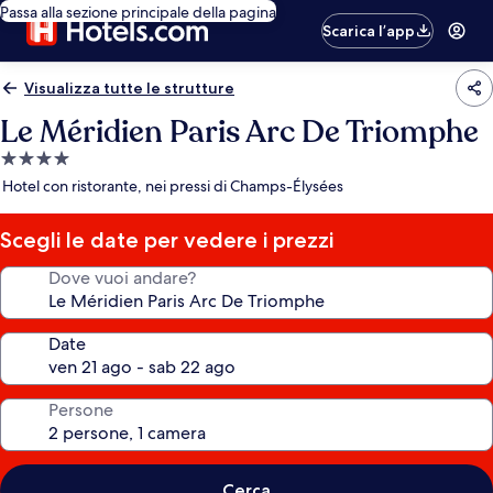
Passa alla sezione principale della pagina
Scarica l’app
Visualizza tutte le strutture
Le Méridien Paris Arc De Triomphe
Struttura
a
Hotel con ristorante, nei pressi di Champs-Élysées
4.0
stelle
Scegli le date per vedere i prezzi
Dove vuoi andare?
Date
Persone
Cerca