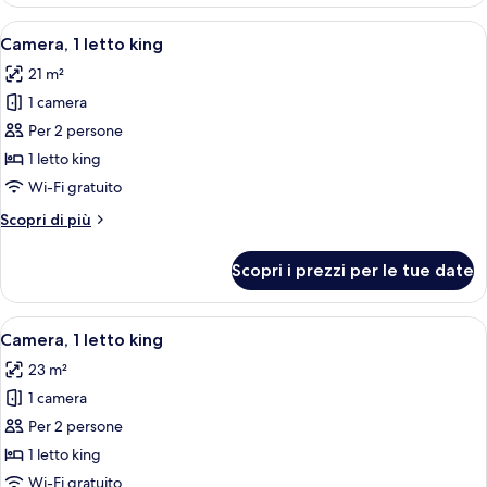
familiare,
1
Apri
Camera d'albergo moderna con un lett
8
letto
Camera, 1 letto king
tutte
matrimoniale
21 m²
le
1 camera
foto
per
Per 2 persone
Camera,
1 letto king
1
Wi-Fi gratuito
letto
Altri
Scopri di più
king
dettagli
per
Scopri i prezzi per le tue date
Camera,
1
letto
Apri
Camera d'albergo moderna con un gran
14
king
Camera, 1 letto king
tutte
23 m²
le
1 camera
foto
per
Per 2 persone
Camera,
1 letto king
1
Wi-Fi gratuito