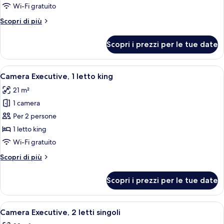
Camera,
Wi-Fi gratuito
1
Altri
Scopri di più
letto
dettagli
singolo
per
Scopri i prezzi per le tue date
Urban,
Camera,
1
Apri
Camera d'albergo con un letto grande, v
4
letto
Camera Executive, 1 letto king
tutte
singolo
21 m²
le
1 camera
foto
per
Per 2 persone
Camera
1 letto king
Executive,
Wi-Fi gratuito
1
Altri
Scopri di più
letto
dettagli
king
per
Scopri i prezzi per le tue date
Camera
Executive,
1
Apri
Una camera d'albergo con due letti, una
4
letto
Camera Executive, 2 letti singoli
tutte
king