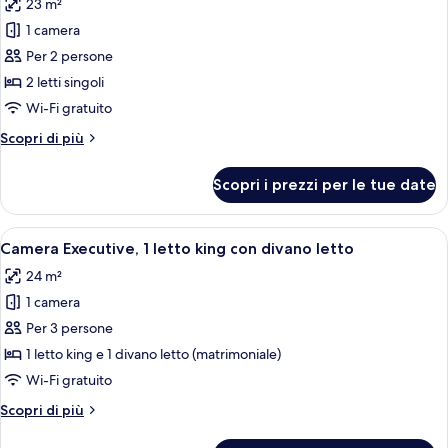
23 m²
le
1 camera
foto
per
Per 2 persone
Camera
2 letti singoli
Executive,
Wi-Fi gratuito
2
Altri
Scopri di più
letti
dettagli
singoli
per
Scopri i prezzi per le tue date
Camera
Executive,
2
Apri
Una camera d'albergo con un letto gra
4
letti
Camera Executive, 1 letto king con divano letto
tutte
singoli
24 m²
le
1 camera
foto
per
Per 3 persone
Camera
1 letto king e 1 divano letto (matrimoniale)
Executive,
Wi-Fi gratuito
1
Altri
Scopri di più
letto
dettagli
king
per