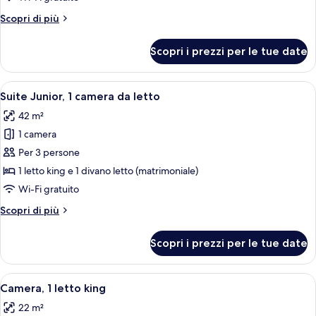
letto
Altri
Scopri di più
king
dettagli
per
Scopri i prezzi per le tue date
Camera,
1
letto
Apri
Una camera d'albergo moderna con un 
8
king
Suite Junior, 1 camera da letto
tutte
42 m²
le
1 camera
foto
per
Per 3 persone
Suite
1 letto king e 1 divano letto (matrimoniale)
Junior,
Wi-Fi gratuito
1
Altri
Scopri di più
camera
dettagli
da
per
Scopri i prezzi per le tue date
Suite
letto
Junior,
1
Apri
Camera d'albergo moderna con un lett
7
camera
Camera, 1 letto king
tutte
da
22 m²
letto
le