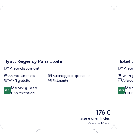
king
Hyatt Regency Paris Etoile
Hôtel Les
Hyatt
Hôtel
Hyatt Regency Paris Etoile
Hôtel L
Regency
Les
17° Arrondissement
17° Arr
Paris
Jardins
Animali ammessi
Parcheggio disponibile
Wi-Fi 
Etoile
de
Wi-Fi gratuito
Ristorante
Aria c
17°
La
Arrondissement
Villa
9.2
9.0
Meraviglioso
Mer
9,2
9,0
17°
su
su
1.185 recensioni
1.003
Arrondi
10,
10,
Meraviglioso,
Meravigl
1.185
1.003
Il
176 €
recensioni
recensio
prezzo
tasse e oneri inclusi
attuale
16 ago - 17 ago
è
176 €