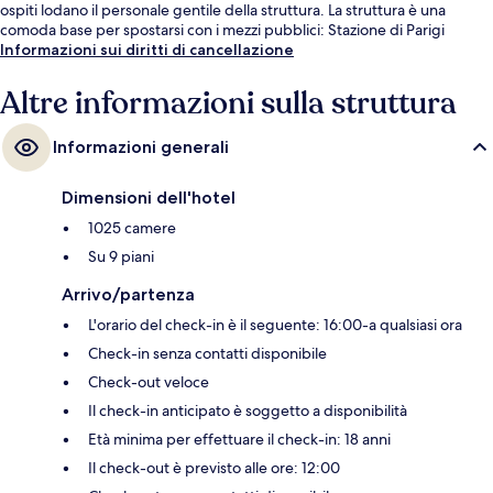
ospiti lodano il personale gentile della struttura. La struttura è una
comoda base per spostarsi con i mezzi pubblici: Stazione di Parigi
Neuilly-Porte-Maillot si trova a 3 min a piedi e Fermata del tram di Anny
Informazioni sui diritti di cancellazione
Flore a 3.
Altre informazioni sulla struttura
Informazioni generali
Dimensioni dell'hotel
1025 camere
Su 9 piani
Arrivo/partenza
L'orario del check-in è il seguente: 16:00-a qualsiasi ora
Check-in senza contatti disponibile
Check-out veloce
Il check-in anticipato è soggetto a disponibilità
Età minima per effettuare il check-in: 18 anni
Il check-out è previsto alle ore: 12:00