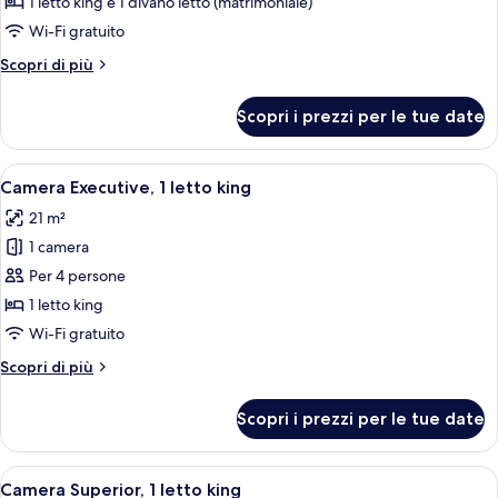
Suite
1 letto king e 1 divano letto (matrimoniale)
Senior,
Wi-Fi gratuito
1
Altri
Scopri di più
letto
dettagli
king
per
Scopri i prezzi per le tue date
Suite
con
Senior,
divano
1
Apri
Una camera d'albergo con un letto grand
letto
4
letto
Camera Executive, 1 letto king
tutte
king
21 m²
con
le
divano
1 camera
foto
letto
per
Per 4 persone
Camera
1 letto king
Executive,
Wi-Fi gratuito
1
Altri
Scopri di più
letto
dettagli
king
per
Scopri i prezzi per le tue date
Camera
Executive,
1
Apri
Biancheria da letto di alta qualità, mi
9
letto
Camera Superior, 1 letto king