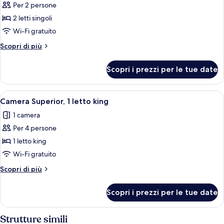
divano
Per 2 persone
foto
letto
per
2 letti singoli
Camera
Wi-Fi gratuito
Deluxe,
Altri
Scopri di più
2
dettagli
letti
per
Scopri i prezzi per le tue date
Camera
singoli
Deluxe,
2
Apri
Camera Superior, 1 letto king | Bianche
5
letti
Camera Superior, 1 letto king
tutte
singoli
1 camera
le
Per 4 persone
foto
per
1 letto king
Camera
Wi-Fi gratuito
Superior,
Altri
Scopri di più
1
dettagli
letto
per
Scopri i prezzi per le tue date
Camera
king
Superior,
1
Strutture simili
letto