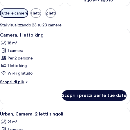
ago 14 - ago 16
Filtri
Tutte le camere
1 letto
2 letti
disponibili
per
Stai visualizzando 23 su 23 camere
le
Apri
Camera d'albergo moderna con un gran
10
Camera, 1 letto king
camere
tutte
18 m²
le
1 camera
foto
per
Per 2 persone
Camera,
1 letto king
1
Wi-Fi gratuito
letto
Altri
Scopri di più
king
dettagli
per
Scopri i prezzi per le tue date
Camera,
1
letto
Apri
Camera d'albergo con due letti, una sc
10
king
Urban, Camera, 2 letti singoli
tutte
21 m²
le
1 camera