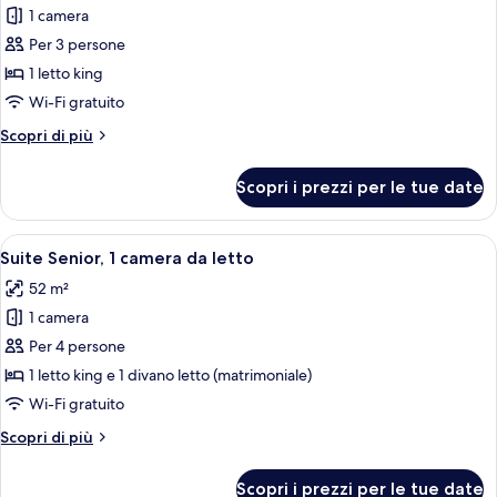
1 camera
foto
per
Per 3 persone
Camera,
1 letto king
1
Wi-Fi gratuito
letto
Altri
Scopri di più
king
dettagli
per
Scopri i prezzi per le tue date
Camera,
1
letto
Apri
Una moderna camera d'albergo con un 
6
king
Suite Senior, 1 camera da letto
tutte
52 m²
le
1 camera
foto
per
Per 4 persone
Suite
1 letto king e 1 divano letto (matrimoniale)
Senior,
Wi-Fi gratuito
1
Altri
Scopri di più
camera
dettagli
da
per
Scopri i prezzi per le tue date
Suite