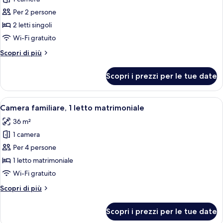
foto
per
Per 2 persone
Urban,
2 letti singoli
Camera,
Wi-Fi gratuito
2
Altri
Scopri di più
letti
dettagli
singoli
per
Scopri i prezzi per le tue date
Urban,
Camera,
2
Apri
Una camera d'albergo moderna con un l
7
letti
Camera familiare, 1 letto matrimoniale
tutte
singoli
36 m²
le
1 camera
foto
per
Per 4 persone
Camera
1 letto matrimoniale
familiare,
Wi-Fi gratuito
1
Altri
Scopri di più
letto
dettagli
matrimoniale
per
Scopri i prezzi per le tue date
Camera