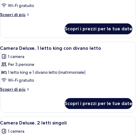
Camera
Wi-Fi gratuito
Deluxe,
Altri
Scopri di più
1
dettagli
letto
per
Scopri i prezzi per le tue date
Camera
king
Deluxe,
1
Apri
Biancheria da letto di alta qualità, mi
10
letto
Camera Deluxe, 1 letto king con divano letto
tutte
king
1 camera
le
Per 3 persone
foto
per
1 letto king e 1 divano letto (matrimoniale)
Camera
Wi-Fi gratuito
Deluxe,
Altri
Scopri di più
1
dettagli
letto
per
Scopri i prezzi per le tue date
Camera
king
Deluxe,
con
1
Apri
Biancheria da letto di alta qualità, mi
divano
8
letto
Camera Deluxe, 2 letti singoli
tutte
king
letto
1 camera
con
le