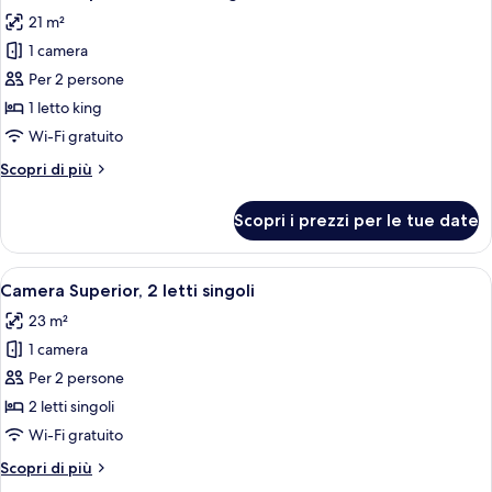
tutte
king
21 m²
le
1 camera
foto
per
Per 2 persone
Camera
1 letto king
Superior,
Wi-Fi gratuito
1
Altri
Scopri di più
letto
dettagli
king
per
Scopri i prezzi per le tue date
Camera
Superior,
1
Apri
Una camera d'albergo con due letti, una 
7
letto
Camera Superior, 2 letti singoli
tutte
king
23 m²
le
1 camera
foto
per
Per 2 persone
Camera
2 letti singoli
Superior,
Wi-Fi gratuito
2
Altri
Scopri di più
letti
dettagli