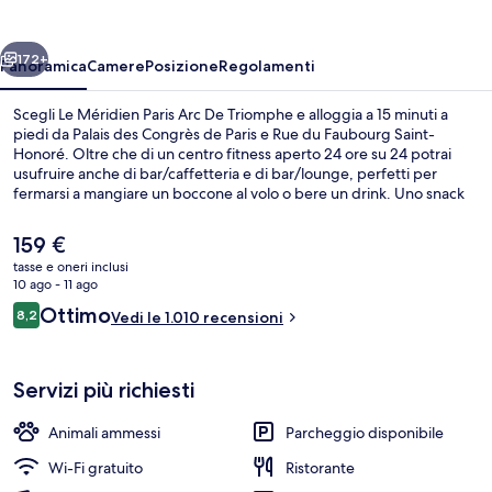
Arc
De
ietro
Avanti
Triomphe
172+
Panoramica
Camere
Posizione
Regolamenti
Scegli Le Méridien Paris Arc De Triomphe e alloggia a 15 minuti a
piedi da Palais des Congrès de Paris e Rue du Faubourg Saint-
Honoré. Oltre che di un centro fitness aperto 24 ore su 24 potrai
usufruire anche di bar/caffetteria e di bar/lounge, perfetti per
fermarsi a mangiare un boccone al volo o bere un drink. Uno snack
bar, una terrazza e un giardino sono gli altri punti di forza della
struttura. Le recensioni degli ospiti lodano il personale gentile della
Il
159 €
struttura. La struttura è una comoda base per spostarsi con i mezzi
prezzo
tasse e oneri inclusi
pubblici: Stazione di Parigi Neuilly-Porte-Maillot si trova a 3 min a
attuale
10 ago - 11 ago
piedi e Fermata del tram di Anny Flore a 3.
Ristorante
è
Recensioni
Ottimo
8,2
Vedi le 1.010 recensioni
159 €
8,2 su 10
Servizi più richiesti
Animali ammessi
Parcheggio disponibile
Wi-Fi gratuito
Ristorante