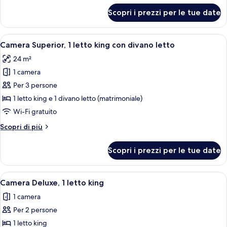
singoli
per
Scopri i prezzi per le tue date
Camera
Superior,
2
Apri
Una camera d'albergo con un letto gra
8
letti
Camera Superior, 1 letto king con divano letto
tutte
singoli
24 m²
le
1 camera
foto
per
Per 3 persone
Camera
1 letto king e 1 divano letto (matrimoniale)
Superior,
Wi-Fi gratuito
1
Altri
Scopri di più
letto
dettagli
king
per
Scopri i prezzi per le tue date
Camera
con
Superior,
divano
1
Apri
Camera Deluxe, 1 letto king | Biancheri
letto
11
letto
Camera Deluxe, 1 letto king
tutte
king
1 camera
con
le
divano
Per 2 persone
foto
letto
per
1 letto king