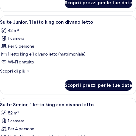
Scopri i prezzi per le tue date
Camera
con
Executive,
divano
1
Apri
Una camera d'hotel con un letto grande,
letto
5
letto
Suite Junior, 1 letto king con divano letto
tutte
king
42 m²
con
le
divano
1 camera
foto
letto
per
Per 3 persone
Suite
1 letto king e 1 divano letto (matrimoniale)
Junior,
Wi-Fi gratuito
1
Altri
Scopri di più
letto
dettagli
king
per
Scopri i prezzi per le tue date
Suite
con
Junior,
divano
1
Apri
Una camera d'albergo con un divano, d
letto
8
letto
Suite Senior, 1 letto king con divano letto
tutte
king
52 m²
con
le
divano
1 camera
foto
letto
per
Per 4 persone