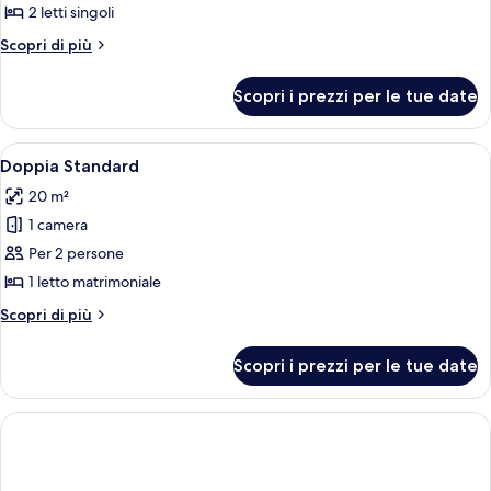
Camera
2 letti singoli
Standard
Altri
Scopri di più
con
dettagli
2
per
Scopri i prezzi per le tue date
Camera
letti
Standard
singoli
con
Apri
Una camera d'albergo con un letto, una
7
2
Doppia Standard
tutte
letti
20 m²
singoli
le
1 camera
foto
per
Per 2 persone
Doppia
1 letto matrimoniale
Standard
Altri
Scopri di più
dettagli
per
Scopri i prezzi per le tue date
Doppia
Standard