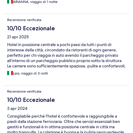
ARIANNA, viaggio di 1 notte
Recensione verificata
10/10 Eccezionale
21 apr 2025
Hotel in posizione centrale a pochi passi da tutti i punti di
interesse della città, circondato da ristoranti di ogni genere,
perfetto per chi viaggia in auto avendo il parcheggio privato
all’interno di un parcheggio pubblico proprio sotto la struttura.
Le camere sono sufficientemente spaziose, pulite e confortevoli;
buona e abbondante la colazione. Il personale è cortese e
Lara, viaggio di 3 notti
disponibile
Recensione verificata
10/10 Eccezionale
3 apr 2024
Consigliabile perché l'hotel è confortevole e raggiungibile a
piedi dalla stazione ferroviaria. Oltre che servizi essenziali ben
gestiti e funzionali è in ottima posizione centrale in città ma
molto tranquilla. La colazione è buona e la pulizia ragguardevole.