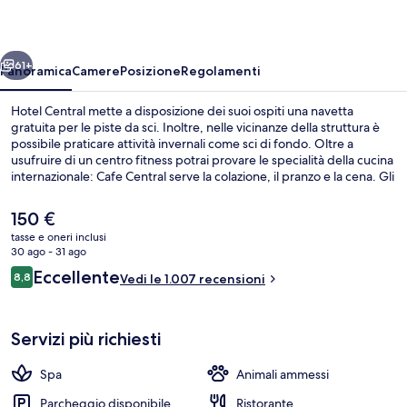
ietro
Avanti
61+
Panoramica
Camere
Posizione
Regolamenti
Hotel Central mette a disposizione dei suoi ospiti una navetta
gratuita per le piste da sci. Inoltre, nelle vicinanze della struttura è
possibile praticare attività invernali come sci di fondo. Oltre a
usufruire di un centro fitness potrai provare le specialità della cucina
internazionale: Cafe Central serve la colazione, il pranzo e la cena. Gli
altri punti di forza della struttura includono una terrazza panoramica,
un bar/lounge e una sauna. Gli appassionati di sci potranno
Il
150 €
approfittare di ski pass e deposito sci. Le recensioni dei viaggiatori
prezzo
tasse e oneri inclusi
lodano il personale gentile e la posizione centrale.
attuale
30 ago - 31 ago
Ingresso della struttura
è
Recensioni
Eccellente
8,8
Vedi le 1.007 recensioni
150 €
8,8 su 10
Servizi più richiesti
Spa
Animali ammessi
Parcheggio disponibile
Ristorante