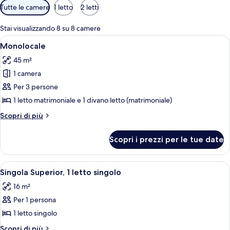
Filtri
Tutte le camere
1 letto
2 letti
disponibili
per
Stai visualizzando 8 su 8 camere
le
Apri
Una camera d'albergo con due letti, una
4
Monolocale
camere
tutte
45 m²
le
1 camera
foto
per
Per 3 persone
Monolocale
1 letto matrimoniale e 1 divano letto (matrimoniale)
Altri
Scopri di più
dettagli
per
Scopri i prezzi per le tue date
Monolocale
Apri
Camera d'albergo con una testiera in l
5
Singola Superior, 1 letto singolo
tutte
16 m²
le
Per 1 persona
foto
per
1 letto singolo
Singola
Altri
Scopri di più