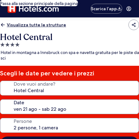
Passa alla sezione principale della pagina
Scarica l’app
Visualizza tutte le strutture
Hotel Central
Struttura
a
Hotel in montagna a Innsbruck con spa e navetta gratuita per le piste da
4.0
sci
stelle
Scegli le date per vedere i prezzi
Dove vuoi andare?
Date
Persone