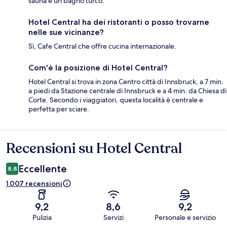
sauna e un bagno turco.
Hotel Central ha dei ristoranti o posso trovarne
nelle sue vicinanze?
Sì, Cafe Central che offre cucina internazionale.
Com'è la posizione di Hotel Central?
Hotel Central si trova in zona Centro città di Innsbruck, a 7 min.
a piedi da Stazione centrale di Innsbruck e a 4 min. da Chiesa di
Corte. Secondo i viaggiatori, questa località è centrale e
perfetta per sciare.
Recensioni su Hotel Central
Recensioni
Eccellente
8,8
1.007 recensioni
9,2
8,6
9,2
Pulizia
Servizi
Personale e servizio