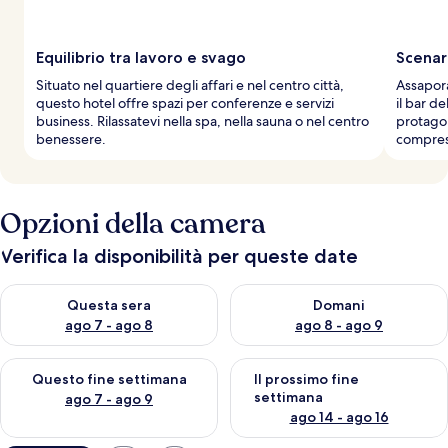
Equilibrio tra lavoro e svago
Scenar
Situato nel quartiere degli affari e nel centro città,
Assapora
questo hotel offre spazi per conferenze e servizi
il bar de
business. Rilassatevi nella spa, nella sauna o nel centro
protagon
benessere.
compres
Opzioni della camera
Verifica la disponibilità per queste date
Verifica la disponibilità per questa sera, ago 7 - ago 8
Verifica la disponibilità per d
Questa sera
Domani
ago 7 - ago 8
ago 8 - ago 9
Verifica la disponibilità per questo fine settimana, ago 7 - ago
Verifica la disponibilità per il
Questo fine settimana
Il prossimo fine
settimana
ago 7 - ago 9
ago 14 - ago 16