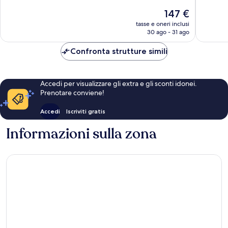
10,
Eccezionale,
Il
147 €
Meravigl
1.015
prezzo
425
tasse e oneri inclusi
recensioni
attuale
30 ago - 31 ago
recensio
è
147 €
Confronta strutture simili
Accedi per visualizzare gli extra e gli sconti idonei.
Prenotare conviene!
Accedi
Iscriviti gratis
Informazioni sulla zona