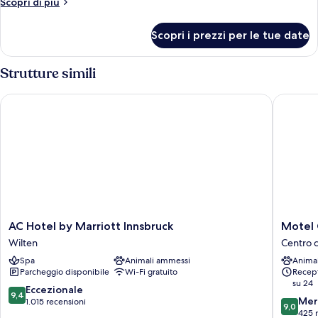
Altri
Scopri di più
dettagli
per
Scopri i prezzi per le tue date
Camera
Strutture simili
AC Hotel by Marriott Innsbruck
Motel On
AC
Motel
AC Hotel by Marriott Innsbruck
Motel 
Hotel
One
Wilten
Centro c
by
Innsbru
Spa
Animali ammessi
Anima
Marriott
Centro
Parcheggio disponibile
Wi-Fi gratuito
Recept
Innsbruck
città
su 24
Wilten
di
9.4
Eccezionale
9,4
9.0
Innsbru
Mer
su
1.015 recensioni
9,0
su
425 
10,