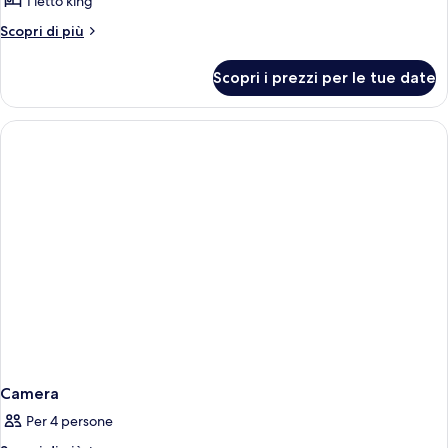
per
1 letto king
Double
Altri
Scopri di più
standard
dettagli
per
Scopri i prezzi per le tue date
Double
standard
Camera
Per 4 persone