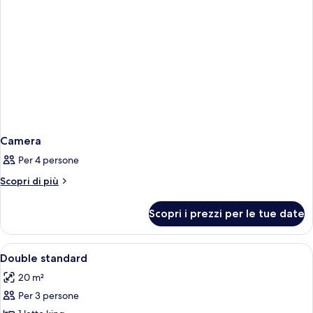
Camera
Per 4 persone
Altri
Scopri di più
dettagli
per
Scopri i prezzi per le tue date
Camera
Apri
Biancheria da letto di alta qualità, mi
1
Double standard
tutte
20 m²
le
Per 3 persone
foto