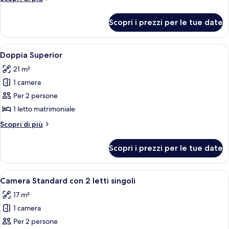
Superior,
dettagli
per
1
Scopri i prezzi per le tue date
Singola
letto
Superior,
singolo
1
Apri
Camera d'albergo con un letto e una tes
9
letto
Doppia Superior
tutte
singolo
21 m²
le
1 camera
foto
per
Per 2 persone
Doppia
1 letto matrimoniale
Superior
Altri
Scopri di più
dettagli
per
Scopri i prezzi per le tue date
Doppia
Superior
Apri
Una camera d'albergo con un letto, una
5
Camera Standard con 2 letti singoli
tutte
17 m²
le
1 camera
foto
per
Per 2 persone