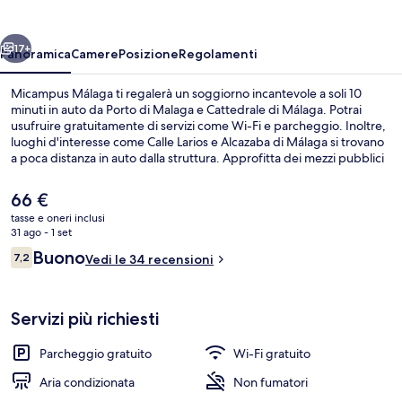
ietro
Avanti
17+
Panoramica
Camere
Posizione
Regolamenti
Micampus Málaga ti regalerà un soggiorno incantevole a soli 10
minuti in auto da Porto di Malaga e Cattedrale di Málaga. Potrai
usufruire gratuitamente di servizi come Wi-Fi e parcheggio. Inoltre,
luoghi d'interesse come Calle Larios e Alcazaba di Málaga si trovano
a poca distanza in auto dalla struttura. Approfitta dei mezzi pubblici
nelle vicinanze: Stazione di Portada Alta è a 8 min e Stazione di
Carranque a 8 min a piedi.
Il
66 €
prezzo
tasse e oneri inclusi
attuale
31 ago - 1 set
Reception
è
Recensioni
Buono
7,2
Vedi le 34 recensioni
66 €
7,2 su 10
Servizi più richiesti
Parcheggio gratuito
Wi-Fi gratuito
Aria condizionata
Non fumatori