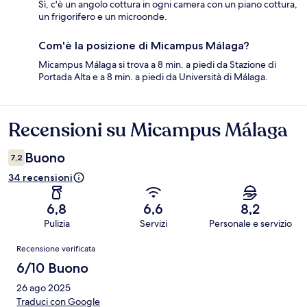
Sì, c'è un angolo cottura in ogni camera con un piano cottura,
un frigorifero e un microonde.
Com'è la posizione di Micampus Málaga?
Micampus Málaga si trova a 8 min. a piedi da Stazione di
Portada Alta e a 8 min. a piedi da Università di Málaga.
Recensioni su Micampus Málaga
Recensioni
Buono
7,2
34 recensioni
6,8
6,6
8,2
Pulizia
Servizi
Personale e servizio
Recensioni
Recensione verificata
6/10 Buono
26 ago 2025
Traduci con Google