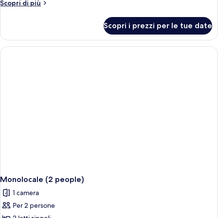
Altri
Scopri di più
camera
dettagli
da
per
Scopri i prezzi per le tue date
Appartamento,
letto
1
camera
da
letto
Monolocale (2 people)
1 camera
Per 2 persone