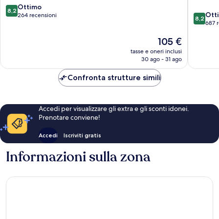
Malaga
Campani
8.2
Ottimo
8,2
8.2
Centre
Ott
su
264 recensioni
8,2
su
Centro
687 
10,
10,
di
Ottimo,
Il
105 €
Ottimo,
Malaga
264
prezzo
687
recensioni
tasse e oneri inclusi
attuale
recensio
30 ago - 31 ago
è
105 €
Confronta strutture simili
Accedi per visualizzare gli extra e gli sconti idonei.
Prenotare conviene!
Accedi
Iscriviti gratis
Informazioni sulla zona