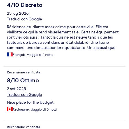
4/10 Discreto
25 lug 2026
Traduci con Google
Résidence étudiante assez calme pour cette ville. Elle est
vieillotte ce qui la rend visuellement sale. Certains équipement
sont vieillots aussi. Tantôt la cuisine est neuve tandis que les
fauteuils de bureau sont dans un état délabré. Une literie
sommaire, une climatisation brinquebalante. Une acoustique
aussi fine qu'une feuille de cigarette. Contrairement à ce qui est
François, viaggio di 1 notte
écrit, il n'y a absolument aucun parking dans cet hotel mais bien
un parking dans la rue gratuit. Donc pas beaucoup de place
voire aucune disponible.... Les prix de Malaga sont surfaits donc
Recensione verificata
cela en devient un rapport qualité prix mais il ne faut pas être
difficile.....
8/10 Ottimo
2 set 2025
Traduci con Google
Nice place for the budget.
Redouane, viaggio di 6 notti
Recensione verificata