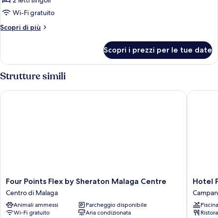
2 letti singoli
Wi-Fi gratuito
Altri
Scopri di più
dettagli
per
Scopri i prezzi per le tue date
Monolocale
(2
people)
Strutture simili
Four Points Flex by Sheraton Malaga Centre
Hotel Po
Four
Hotel
Four Points Flex by Sheraton Malaga Centre
Hotel 
Points
Posadas
Centro di Malaga
Campani
Flex
de
Animali ammessi
Parcheggio disponibile
Piscin
by
España
Wi-Fi gratuito
Aria condizionata
Ristor
Sheraton
Málaga