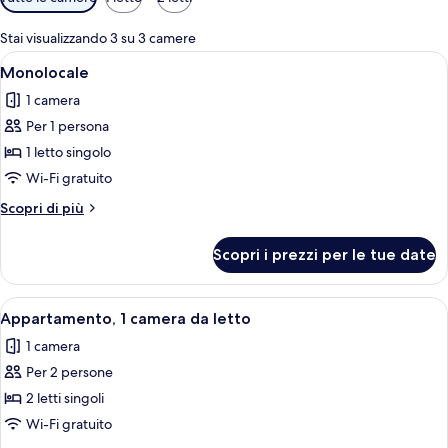
disponibili
per
Stai visualizzando 3 su 3 camere
le
Apri
Una camera da letto con un letto, una 
9
Monolocale
camere
tutte
1 camera
le
Per 1 persona
foto
per
1 letto singolo
Monolocale
Wi-Fi gratuito
Altri
Scopri di più
dettagli
per
Scopri i prezzi per le tue date
Monolocale
Apri
Un ufficio moderno con una scrivania in
9
Appartamento, 1 camera da letto
tutte
1 camera
le
Per 2 persone
foto
per
2 letti singoli
Appartamento,
Wi-Fi gratuito
1