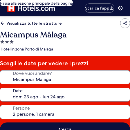
Passa alla sezione principale della pagina
Scarica l’app
Visualizza tutte le strutture
Micampus Málaga
Struttura
a
Hotel in zona Porto di Malaga
3.0
stelle
Scegli le date per vedere i prezzi
Dove vuoi andare?
Date
Persone
Cerca