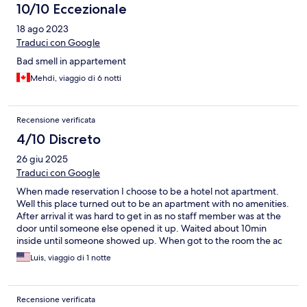
10/10 Eccezionale
18 ago 2023
Traduci con Google
Bad smell in appartement
Mehdi, viaggio di 6 notti
Recensione verificata
4/10 Discreto
26 giu 2025
Traduci con Google
When made reservation I choose to be a hotel not apartment.
Well this place turned out to be an apartment with no amenities.
After arrival it was hard to get in as no staff member was at the
door until someone else opened it up. Waited about 10min
inside until someone showed up. When got to the room the ac
barely worked and in one speed only. The bathroom needs a full
Luis, viaggio di 1 notte
demo and renovation. Stayed only because I was not able to
make changes. Would not stay again.
Recensione verificata