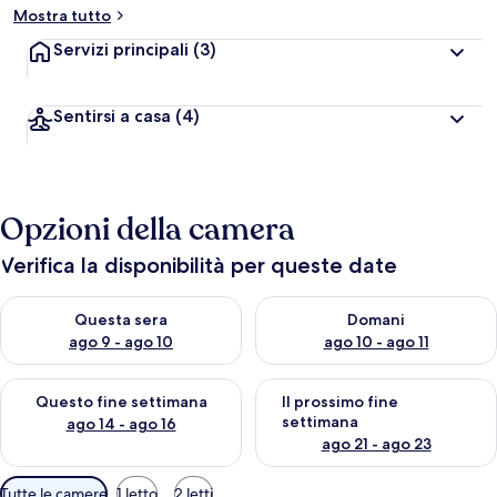
Mostra tutto
Servizi principali
(3)
Sentirsi a casa
(4)
Opzioni della camera
Verifica la disponibilità per queste date
Verifica la disponibilità per questa sera, ago 9 - ago 10
Verifica la disponibilità per d
Questa sera
Domani
ago 9 - ago 10
ago 10 - ago 11
Verifica la disponibilità per questo fine settimana, ago 14 - ag
Verifica la disponibilità per i
Questo fine settimana
Il prossimo fine
settimana
ago 14 - ago 16
ago 21 - ago 23
Filtri
Tutte le camere
1 letto
2 letti