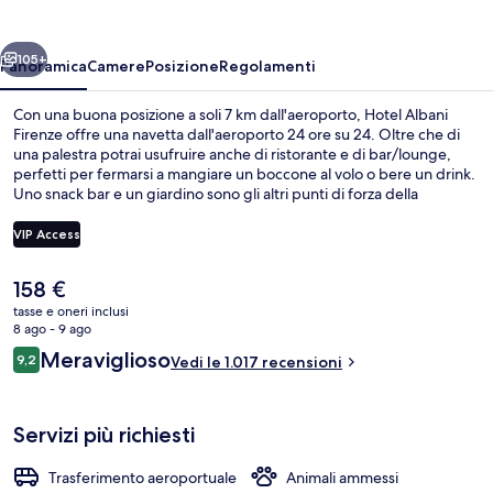
ietro
Avanti
105+
Panoramica
Camere
Posizione
Regolamenti
Con una buona posizione a soli 7 km dall'aeroporto, Hotel Albani
Firenze offre una navetta dall'aeroporto 24 ore su 24. Oltre che di
una palestra potrai usufruire anche di ristorante e di bar/lounge,
perfetti per fermarsi a mangiare un boccone al volo o bere un drink.
Uno snack bar e un giardino sono gli altri punti di forza della
struttura. Gli ospiti apprezzano molto il personale gentile e la
colazione. La struttura è una comoda base per spostarsi con i mezzi
VIP Access
pubblici: Fermata del tram di Valfonda - Stazione Santa Maria
Novella si trova a 3 min a piedi e Fermata del tram di Unità a 3.
Il
158 €
Ingresso della struttura
prezzo
tasse e oneri inclusi
attuale
8 ago - 9 ago
è
Recensioni
Meraviglioso
9,2
Vedi le 1.017 recensioni
158 €
9,2 su 10
Servizi più richiesti
Trasferimento aeroportuale
Animali ammessi