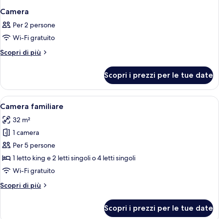
Camera
Per 2 persone
Wi-Fi gratuito
Altri
Scopri di più
dettagli
per
Scopri i prezzi per le tue date
Camera
Apri
Una camera d'albergo con un letto gr
10
Camera familiare
tutte
32 m²
le
1 camera
foto
per
Per 5 persone
Camera
1 letto king e 2 letti singoli o 4 letti singoli
familiare
Wi-Fi gratuito
Altri
Scopri di più
dettagli
per
Scopri i prezzi per le tue date
Camera