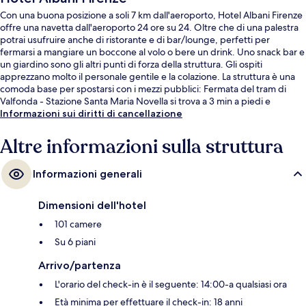
Con una buona posizione a soli 7 km dall'aeroporto, Hotel Albani Firenze
offre una navetta dall'aeroporto 24 ore su 24. Oltre che di una palestra
potrai usufruire anche di ristorante e di bar/lounge, perfetti per
fermarsi a mangiare un boccone al volo o bere un drink. Uno snack bar e
un giardino sono gli altri punti di forza della struttura. Gli ospiti
apprezzano molto il personale gentile e la colazione. La struttura è una
comoda base per spostarsi con i mezzi pubblici: Fermata del tram di
Valfonda - Stazione Santa Maria Novella si trova a 3 min a piedi e
Fermata del tram di Unità a 3.
Informazioni sui diritti di cancellazione
Altre informazioni sulla struttura
Informazioni generali
Dimensioni dell'hotel
101 camere
Su 6 piani
Arrivo/partenza
L'orario del check-in è il seguente: 14:00-a qualsiasi ora
Età minima per effettuare il check-in: 18 anni