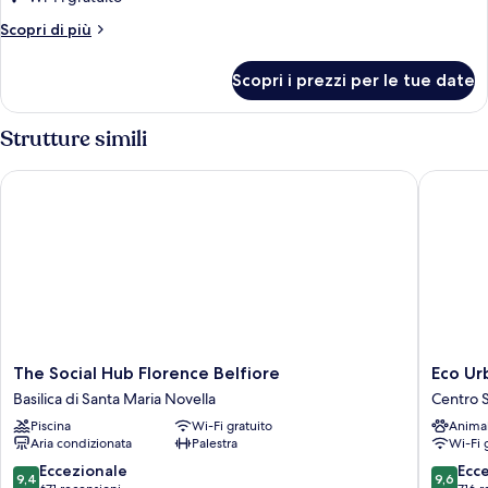
Altri
Scopri di più
dettagli
per
Scopri i prezzi per le tue date
Singola
Classic
Strutture simili
The Social Hub Florence Belfiore
Eco Urb
The
Eco
The Social Hub Florence Belfiore
Eco Ur
Social
Urban
Basilica di Santa Maria Novella
Centro S
Hub
B&B
Piscina
Wi-Fi gratuito
Anima
Florence
Centro
Aria condizionata
Palestra
Wi-Fi 
Belfiore
Storico
Basilica
di
9.4
9.6
Eccezionale
Ecc
9,4
9,6