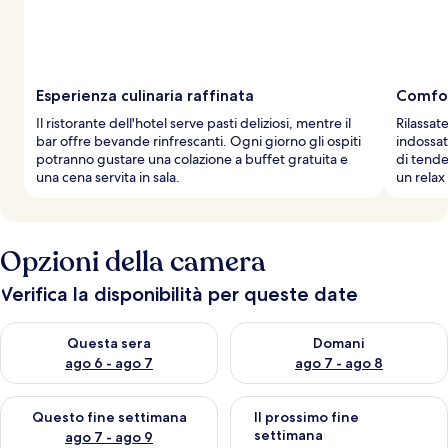
Esperienza culinaria raffinata
Comfor
Il ristorante dell'hotel serve pasti deliziosi, mentre il
Rilassat
bar offre bevande rinfrescanti. Ogni giorno gli ospiti
indossa
potranno gustare una colazione a buffet gratuita e
di tende
una cena servita in sala.
un relax 
Opzioni della camera
Verifica la disponibilità per queste date
Verifica la disponibilità per questa sera, ago 6 - ago 7
Verifica la disponibilità per d
Questa sera
Domani
ago 6 - ago 7
ago 7 - ago 8
Verifica la disponibilità per questo fine settimana, ago 7 - ago
Verifica la disponibilità per il
Questo fine settimana
Il prossimo fine
settimana
ago 7 - ago 9