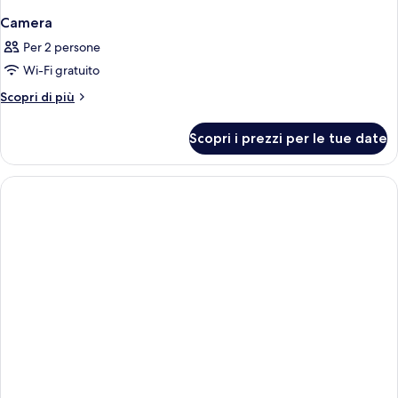
Camera
Per 2 persone
Wi-Fi gratuito
Altri
Scopri di più
dettagli
per
Scopri i prezzi per le tue date
Camera