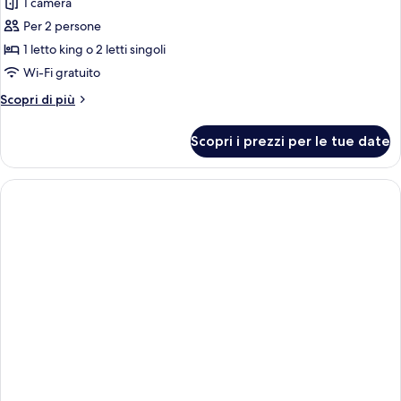
1 camera
foto
per
Per 2 persone
Doppia
1 letto king o 2 letti singoli
Superior
Wi-Fi gratuito
Altri
Scopri di più
dettagli
per
Scopri i prezzi per le tue date
Doppia
Superior