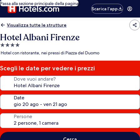
Passa alla sezione principale della pagina
Scarica l’app
Visualizza tutte le strutture
Hotel Albani Firenze
Struttura
a
Hotel con ristorante, nei pressi di Piazza del Duomo
4.0
stelle
Scegli le date per vedere i prezzi
Dove vuoi andare?
Date
Persone
Cerca