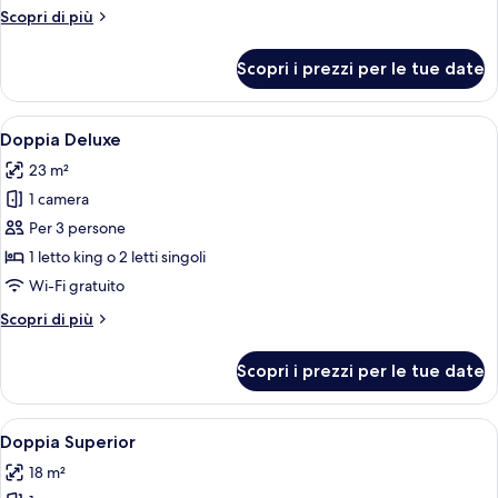
Altri
Scopri di più
dettagli
per
Scopri i prezzi per le tue date
Camera
Apri
Una camera d'albergo con un letto gra
22
Doppia Deluxe
tutte
23 m²
le
1 camera
foto
per
Per 3 persone
Doppia
1 letto king o 2 letti singoli
Deluxe
Wi-Fi gratuito
Altri
Scopri di più
dettagli
per
Scopri i prezzi per le tue date
Doppia
Deluxe
Apri
Una camera da letto con un letto, una
13
Doppia Superior
tutte
18 m²
le