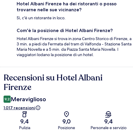
Hotel Albani Firenze ha dei ristoranti o posso
trovarne nelle sue vicinanze?
Sì, c'è un ristorante in loco.
Com'è la posizione di Hotel Albani Firenze?
Hotel Albani Firenze si trova in zona Centro Storico di Firenze, a
3 min. a piedi da Fermata del tram di Valfonda - Stazione Santa
Maria Novella e a 5 min. da Piazza Santa Maria Novella. I
viaggiatori lodano la posizione di un hotel.
Recensioni su Hotel Albani
Recensioni
Firenze
Meraviglioso
9,2
1.017 recensioni
9,4
9,0
9,4
Pulizia
Posizione
Personale e servizio