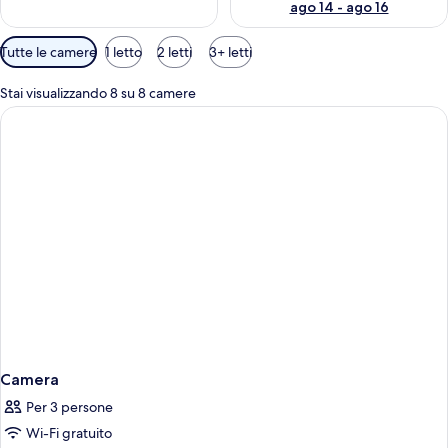
ago 14 - ago 16
Filtri
Tutte le camere
1 letto
2 letti
3+ letti
disponibili
per
Stai visualizzando 8 su 8 camere
le
camere
Camera
Per 3 persone
Wi-Fi gratuito