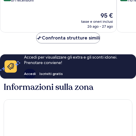
di
Firenze
su
su
671 recensioni
716 r
Santa
10,
10,
Maria
Eccezionale,
Eccezion
Il
95 €
Novella
671
716
prezzo
tasse e oneri inclusi
recensioni
recensio
attuale
26 ago - 27 ago
è
95 €
Confronta strutture simili
Accedi per visualizzare gli extra e gli sconti idonei.
Prenotare conviene!
Accedi
Iscriviti gratis
Informazioni sulla zona