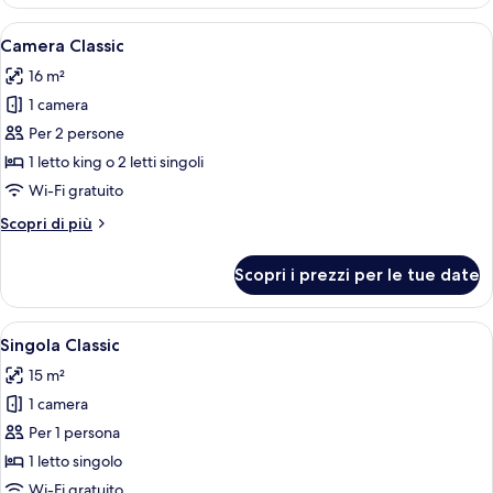
familiare
Apri
Camera d'albergo con due letti, una s
16
Camera Classic
tutte
16 m²
le
1 camera
foto
per
Per 2 persone
Camera
1 letto king o 2 letti singoli
Classic
Wi-Fi gratuito
Altri
Scopri di più
dettagli
per
Scopri i prezzi per le tue date
Camera
Classic
Apri
Una camera d'albergo con un letto, un
10
Singola Classic
tutte
15 m²
le
1 camera
foto
per
Per 1 persona
Singola
1 letto singolo
Classic
Wi-Fi gratuito