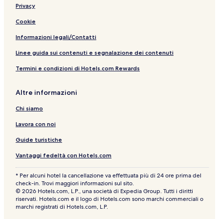
Privacy
e
a
l
c
s
R
a
a
t
o
Cookie
s
1
i
o
s
8
c
m
Informazioni legali/Contatti
o
6
o
s
S
1
A
Linee guida sui contenuti e segnalazione dei contenuti
p
r
Termini e condizioni di Hotels.com Rewards
a
c
o
D
Altre informazioni
e
l
Chi siamo
l
e
Lavora con noi
R
o
Guide turistiche
s
Vantaggi fedeltà con Hotels.com
e
-
C
* Per alcuni hotel la cancellazione va effettuata più di 24 ore prima del
a
check-in. Trovi maggiori informazioni sul sito.
© 2026 Hotels.com, L.P., una società di Expedia Group. Tutti i diritti
m
riservati. Hotels.com e il logo di Hotels.com sono marchi commerciali o
p
marchi registrati di Hotels.com, L.P.
s