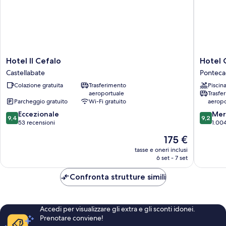
Hotel
Hotel
Hotel Il Cefalo
Hotel 
Il
Olimpic
Castellabate
Ponteca
Cefalo
Pontec
Colazione gratuita
Trasferimento
Piscin
Castellabate
Faiano
aeroportuale
Trasfe
Parcheggio gratuito
Wi-Fi gratuito
aeropo
9.4
9.2
Eccezionale
Mer
9,4
9,2
su
su
53 recensioni
1.004
10,
10,
Il
175 €
Eccezionale,
Meravigl
prezzo
53
1.004
tasse e oneri inclusi
attuale
6 set - 7 set
recensioni
recensio
è
175 €
Confronta strutture simili
Accedi per visualizzare gli extra e gli sconti idonei.
Prenotare conviene!