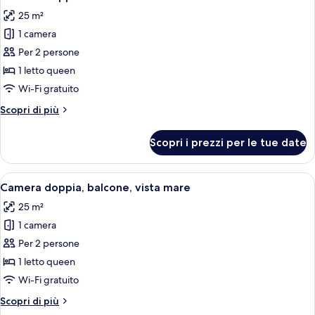
tutte
25 m²
le
1 camera
foto
per
Per 2 persone
Camera
1 letto queen
doppia
Wi-Fi gratuito
Altri
Scopri di più
dettagli
per
Scopri i prezzi per le tue date
Camera
doppia
Apri
Una camera da letto ordinata con un l
5
Camera doppia, balcone, vista mare
tutte
25 m²
le
1 camera
foto
per
Per 2 persone
Camera
1 letto queen
doppia,
Wi-Fi gratuito
balcone,
Altri
Scopri di più
vista
dettagli