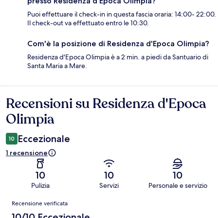
presso Residenza d'Epoca Olimpia?
Puoi effettuare il check-in in questa fascia oraria: 14:00- 22:00.
Il check-out va effettuato entro le 10:30.
Com'è la posizione di Residenza d'Epoca Olimpia?
Residenza d'Epoca Olimpia è a 2 min. a piedi da Santuario di
Santa Maria a Mare.
Recensioni su Residenza d'Epoca
Recensioni
Olimpia
Eccezionale
10
1 recensione
10
10
10
Pulizia
Servizi
Personale e servizio
Recensioni
Recensione verificata
10/10 Eccezionale