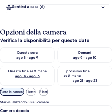
Sentirsi a casa
(6)
Opzioni della camera
Verifica la disponibilità per queste date
Verifica la disponibilità per questa sera, ago 8 - ago 9
Verifica la disponibilità per d
Questa sera
Domani
ago 8 - ago 9
ago 9 - ago 10
Verifica la disponibilità per questo fine settimana, ago 14 - ag
Verifica la disponibilità per i
Questo fine settimana
Il prossimo fine
settimana
ago 14 - ago 16
ago 21 - ago 23
Filtri
Tutte le camere
1 letto
2 letti
disponibili
per
Stai visualizzando 3 su 3 camere
le
Apri
Un letto ben rifatto con lenzuola blu
4
Camera doppia
camere