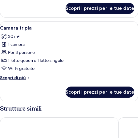
mare
per
Scopri i prezzi per le tue date
Camera
doppia,
balcone,
Apri
Una camera da letto con due letti, una 
4
vista
Camera tripla
tutte
mare
30 m²
le
1 camera
foto
per
Per 3 persone
Camera
1 letto queen e 1 letto singolo
tripla
Wi-Fi gratuito
Altri
Scopri di più
dettagli
per
Scopri i prezzi per le tue date
Camera
tripla
Strutture simili
Hotel Il Cefalo
Hotel Ol