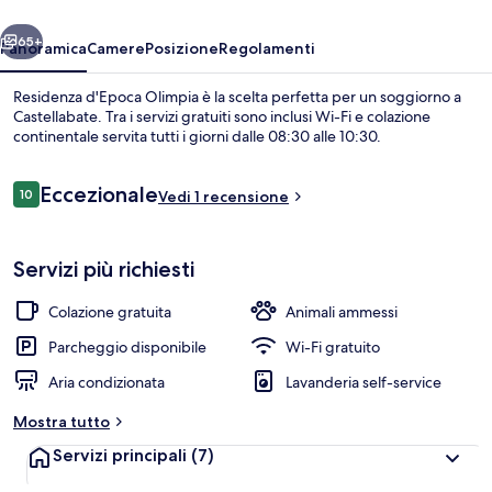
ietro
Avanti
65+
Panoramica
Camere
Posizione
Regolamenti
Residenza d'Epoca Olimpia è la scelta perfetta per un soggiorno a
Castellabate. Tra i servizi gratuiti sono inclusi Wi-Fi e colazione
continentale servita tutti i giorni dalle 08:30 alle 10:30.
Recensioni
Eccezionale
10
Vedi 1 recensione
10 su 10
Servizi più richiesti
Ristorante
Colazione gratuita
Animali ammessi
Parcheggio disponibile
Wi-Fi gratuito
Aria condizionata
Lavanderia self-service
Mostra tutto
Servizi principali
(7)