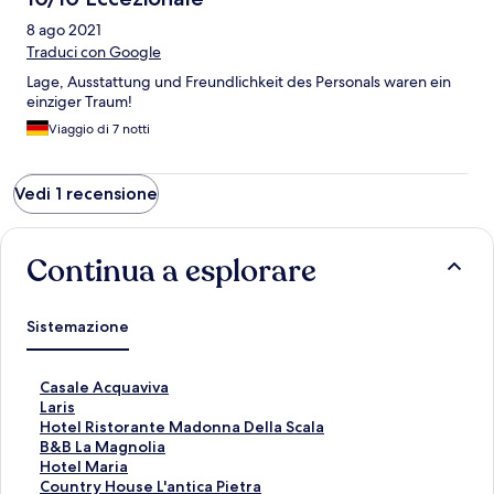
8 ago 2021
Traduci con Google
Lage, Ausstattung und Freundlichkeit des Personals waren ein
einziger Traum!
Viaggio di 7 notti
Vedi 1 recensione
Continua a esplorare
Sistemazione
L
Casale Acquaviva
i
L
Laris
n
i
L
Hotel Ristorante Madonna Della Scala
k
n
i
L
B&B La Magnolia
c
k
n
i
L
Hotel Maria
h
c
k
n
i
L
Country House L'antica Pietra