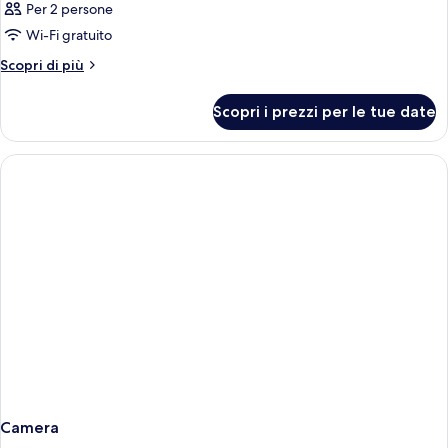
Per 2 persone
Wi-Fi gratuito
Altri
Scopri di più
dettagli
per
Scopri i prezzi per le tue date
Camera
Camera