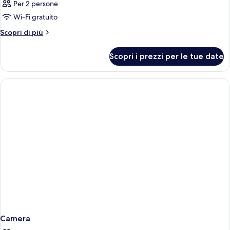
Per 2 persone
Wi-Fi gratuito
Altri
Scopri di più
dettagli
per
Scopri i prezzi per le tue date
Camera
Camera