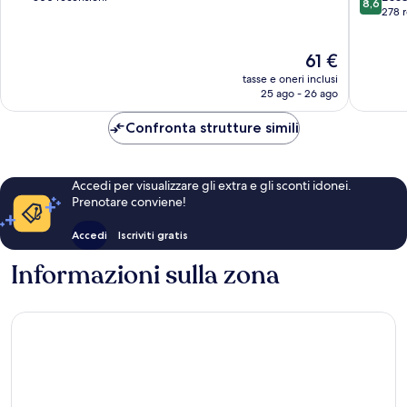
8,6
su
Town
278 
10,
10,
Eccellente,
Eccellen
300
Il
61 €
278
recensioni
prezzo
recensio
tasse e oneri inclusi
attuale
25 ago - 26 ago
è
61 €
Confronta strutture simili
Accedi per visualizzare gli extra e gli sconti idonei.
Prenotare conviene!
Accedi
Iscriviti gratis
Informazioni sulla zona