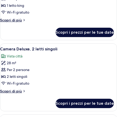
Camera
1 letto king
familiare,
Wi-Fi gratuito
1
Altri
Scopri di più
letto
dettagli
king
per
Scopri i prezzi per le tue date
Camera
(Club)
familiare,
1
Apri
Una camera d'albergo con un letto gra
6
letto
Camera Deluxe, 2 letti singoli
tutte
king
Vista città
(Club)
le
28 m²
foto
per
Per 2 persone
Camera
2 letti singoli
Deluxe,
Wi-Fi gratuito
2
Altri
Scopri di più
letti
dettagli
singoli
per
Scopri i prezzi per le tue date
Camera
Deluxe,
2
Vista città