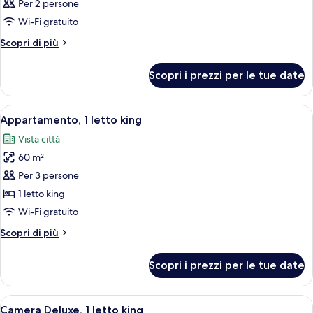
Per 2 persone
Wi-Fi gratuito
Altri
Scopri di più
dettagli
per
Scopri i prezzi per le tue date
Camera
Apri
Una camera d'albergo con un letto gra
6
Appartamento, 1 letto king
tutte
Vista città
le
60 m²
foto
per
Per 3 persone
Appartamento,
1 letto king
1
Wi-Fi gratuito
letto
Altri
Scopri di più
king
dettagli
per
Scopri i prezzi per le tue date
Appartamento,
1
letto
Apri
Una camera d'albergo con un letto gra
7
king
Camera Deluxe, 1 letto king