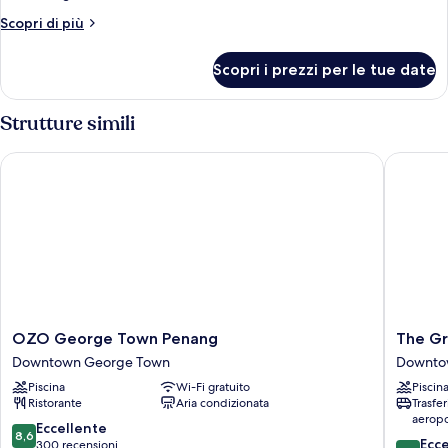
letto
Altri
Scopri di più
king
dettagli
per
Scopri i prezzi per le tue date
Suite
Executive,
1
Strutture simili
letto
king
OZO George Town Penang
The Gran
OZO
The
OZO George Town Penang
The Gr
George
Granite
Downtown George Town
Downto
Town
Luxury
Piscina
Wi-Fi gratuito
Piscin
Penang
Hotel
Ristorante
Aria condizionata
Trasfe
Downtown
Penang
aeropo
George
Downto
8.6
Eccellente
8,6
8.6
Town
George
Ecc
su
300 recensioni