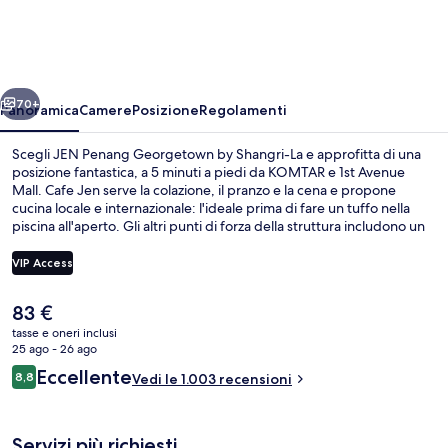
Georgetown
by
Shangri-
ietro
Avanti
La
70+
Panoramica
Camere
Posizione
Regolamenti
Scegli JEN Penang Georgetown by Shangri-La e approfitta di una
posizione fantastica, a 5 minuti a piedi da KOMTAR e 1st Avenue
Mall. Cafe Jen serve la colazione, il pranzo e la cena e propone
cucina locale e internazionale: l'ideale prima di fare un tuffo nella
piscina all'aperto. Gli altri punti di forza della struttura includono un
bar/lounge, un centro fitness aperto 24 ore su 24 e una palestra. Le
recensioni dei viaggiatori menzionano il personale gentile e la
VIP Access
vicinanza ai negozi.
Il
83 €
Salottino della hall
prezzo
tasse e oneri inclusi
attuale
25 ago - 26 ago
è
Recensioni
Eccellente
8,8
Vedi le 1.003 recensioni
83 €
8,8 su 10
Servizi più richiesti