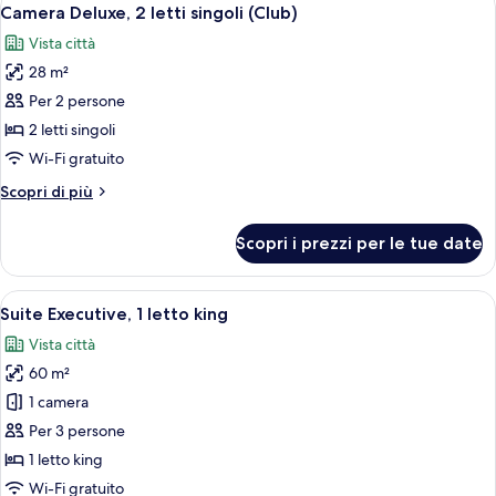
Apri
6
letti
Camera Deluxe, 2 letti singoli (Club)
tutte
singoli
Vista città
le
28 m²
foto
per
Per 2 persone
Camera
2 letti singoli
Deluxe,
Wi-Fi gratuito
2
Altri
Scopri di più
letti
dettagli
singoli
per
Scopri i prezzi per le tue date
Camera
(Club)
Deluxe,
2
Apri
Camera d'albergo con un letto grande, u
5
letti
Suite Executive, 1 letto king
tutte
singoli
Vista città
(Club)
le
60 m²
foto
per
1 camera
Suite
Per 3 persone
Executive,
1 letto king
1
Wi-Fi gratuito