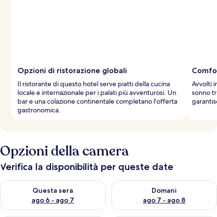
Opzioni di ristorazione globali
Comfor
Il ristorante di questo hotel serve piatti della cucina
Avvolti 
locale e internazionale per i palati più avventurosi. Un
sonno tr
bar e una colazione continentale completano l'offerta
garantis
gastronomica.
Opzioni della camera
Verifica la disponibilità per queste date
Verifica la disponibilità per questa sera, ago 6 - ago 7
Verifica la disponibilità per d
Questa sera
Domani
ago 6 - ago 7
ago 7 - ago 8