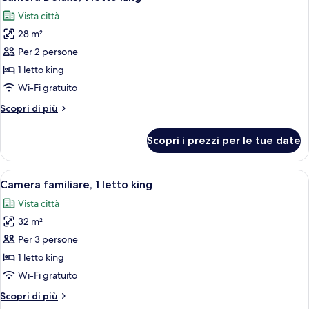
tutte
Vista città
le
28 m²
foto
per
Per 2 persone
Camera
1 letto king
Deluxe,
Wi-Fi gratuito
1
Altri
Scopri di più
letto
dettagli
king
per
Scopri i prezzi per le tue date
Camera
Deluxe,
1
Apri
Una camera d'albergo con un letto gra
8
letto
Camera familiare, 1 letto king
tutte
king
Vista città
le
32 m²
foto
per
Per 3 persone
Camera
1 letto king
familiare,
Wi-Fi gratuito
1
Altri
Scopri di più
letto
dettagli