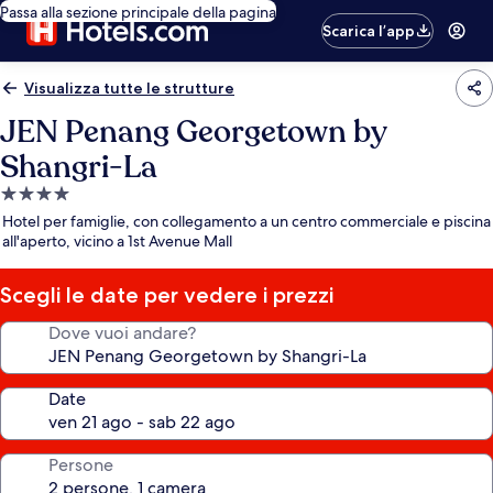
Passa alla sezione principale della pagina
Scarica l’app
Visualizza tutte le strutture
JEN Penang Georgetown by
Shangri-La
Struttura
a
Hotel per famiglie, con collegamento a un centro commerciale e piscina
4.0
all'aperto, vicino a 1st Avenue Mall
stelle
Scegli le date per vedere i prezzi
Dove vuoi andare?
Date
Persone