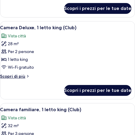
king
per
Scopri i prezzi per le tue date
Camera
familiare,
1
Apri
Una camera d'albergo con un letto gra
6
letto
Camera Deluxe, 1 letto king (Club)
tutte
king
Vista città
le
28 m²
foto
per
Per 2 persone
Camera
1 letto king
Deluxe,
Wi-Fi gratuito
1
Altri
Scopri di più
letto
dettagli
king
per
Scopri i prezzi per le tue date
Camera
(Club)
Deluxe,
1
Apri
Una camera d'albergo con un letto gra
9
letto
Camera familiare, 1 letto king (Club)
tutte
king
Vista città
(Club)
le
32 m²
foto
per
Per 3 persone