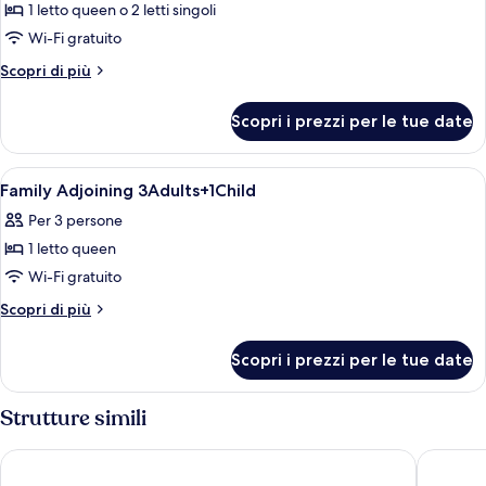
Camera
1 letto queen o 2 letti singoli
Superior
Wi-Fi gratuito
(Extra
Altri
Scopri di più
Bed
dettagli
3
per
Scopri i prezzi per le tue date
Camera
adults)
Superior
(Extra
Apri
Una moderna camera d'albergo con un l
6
Bed
Family Adjoining 3Adults+1Child
tutte
3
Per 3 persone
adults)
le
1 letto queen
foto
per
Wi-Fi gratuito
Family
Altri
Scopri di più
Adjoining
dettagli
per
3Adults+1Child
Scopri i prezzi per le tue date
Family
Adjoining
3Adults+1Child
Strutture simili
Eurostars Porto Douro
Hotels 