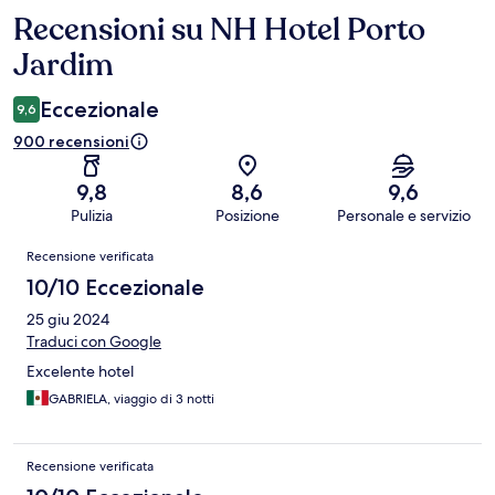
Recensioni su NH Hotel Porto
Recensioni
Jardim
Eccezionale
9,6
900 recensioni
9,8
8,6
9,6
Pulizia
Posizione
Personale e servizio
Recensioni
Recensione verificata
10/10 Eccezionale
25 giu 2024
Traduci con Google
Excelente hotel
GABRIELA, viaggio di 3 notti
Recensione verificata