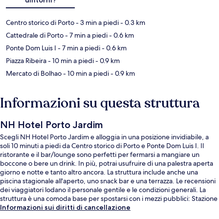
Centro storico di Porto
- 3 min a piedi
- 0.3 km
Cattedrale di Porto
- 7 min a piedi
- 0.6 km
Ponte Dom Luis I
- 7 min a piedi
- 0.6 km
Piazza Ribeira
- 10 min a piedi
- 0.9 km
Mercato di Bolhao
- 10 min a piedi
- 0.9 km
Informazioni su questa struttura
NH Hotel Porto Jardim
Scegli NH Hotel Porto Jardim e alloggia in una posizione invidiabile, a
soli 10 minuti a piedi da Centro storico di Porto e Ponte Dom Luis I. Il
ristorante e il bar/lounge sono perfetti per fermarsi a mangiare un
boccone o bere un drink. In più, potrai usufruire di una palestra aperta
giorno e notte e tanto altro ancora. La struttura include anche una
piscina stagionale all'aperto, uno snack bar e una terrazza. Le recensioni
dei viaggiatori lodano il personale gentile e le condizioni generali. La
struttura è una comoda base per spostarsi con i mezzi pubblici: Stazione
della metropolitana di Batalha-Guindais si trova a 4 min a piedi e Funivia
Informazioni sui diritti di cancellazione
Dos Guindais a 4.