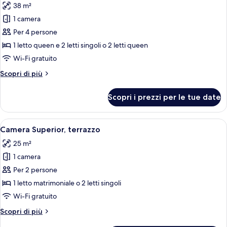
38 m²
le
1 camera
foto
per
Per 4 persone
Camera
1 letto queen e 2 letti singoli o 2 letti queen
familiare
Wi-Fi gratuito
(Adjoining
Altri
Scopri di più
Room,
dettagli
3AD+1CH)
per
Scopri i prezzi per le tue date
Camera
familiare
(Adjoining
Apri
Una camera d'albergo con un letto gra
14
Room,
Camera Superior, terrazzo
tutte
3AD+1CH)
25 m²
le
1 camera
foto
per
Per 2 persone
Camera
1 letto matrimoniale o 2 letti singoli
Superior,
Wi-Fi gratuito
terrazzo
Altri
Scopri di più
dettagli