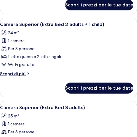
per
Scopri i prezzi per le tue date
Camera
Superior,
terrazzo
Apri
Una camera d'albergo moderna con un l
4
Camera Superior (Extra Bed 2 adults + 1 child)
tutte
24 m²
le
1 camera
foto
per
Per 3 persone
Camera
1 letto queen o 2 letti singoli
Superior
Wi-Fi gratuito
(Extra
Altri
Scopri di più
Bed
dettagli
2
per
Scopri i prezzi per le tue date
Camera
adults
Superior
+
(Extra
Apri
Una camera d'albergo moderna con un l
1
4
Bed
Camera Superior (Extra Bed 3 adults)
tutte
child)
2
25 m²
adults
le
+
1 camera
foto
1
per
Per 3 persone
child)