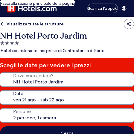
Passa alla sezione principale della pagina
Scarica l’app
Visualizza tutte le strutture
NH Hotel Porto Jardim
Struttura
a
Hotel con ristorante, nei pressi di Centro storico di Porto
4.0
stelle
Scegli le date per vedere i prezzi
Dove vuoi andare?
Date
Persone
Cerca