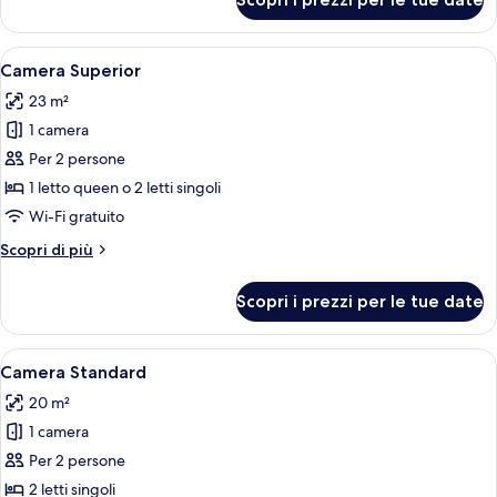
Superior
Room
Apri
Una camera d'albergo moderna con un l
15
Camera Superior
tutte
23 m²
le
1 camera
foto
per
Per 2 persone
Camera
1 letto queen o 2 letti singoli
Superior
Wi-Fi gratuito
Altri
Scopri di più
dettagli
per
Scopri i prezzi per le tue date
Camera
Superior
Apri
Una camera d'albergo moderna con un 
13
Camera Standard
tutte
20 m²
le
1 camera
foto
per
Per 2 persone
Camera
2 letti singoli