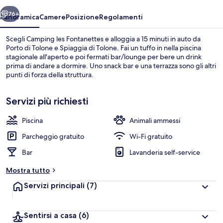
ietro
Avanti
76+
Panoramica
Camere
Posizione
Regolamenti
Scegli Camping les Fontanettes e alloggia a 15 minuti in auto da
Porto di Tolone e Spiaggia di Tolone. Fai un tuffo in nella piscina
stagionale all'aperto e poi fermati bar/lounge per bere un drink
prima di andare a dormire. Uno snack bar e una terrazza sono gli altri
punti di forza della struttura.
Servizi più richiesti
Piscina
Animali ammessi
Baita | Culle/letti per bambini (gratuiti
Parcheggio gratuito
Wi-Fi gratuito
Bar
Lavanderia self-service
Mostra tutto
Servizi principali
(7)
Sentirsi a casa
(6)