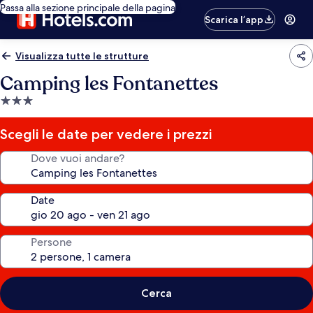
Passa alla sezione principale della pagina
Scarica l’app
Visualizza tutte le strutture
Camping les Fontanettes
Struttura
a
3.0
Scegli le date per vedere i prezzi
stelle
Dove vuoi andare?
Date
Persone
Cerca