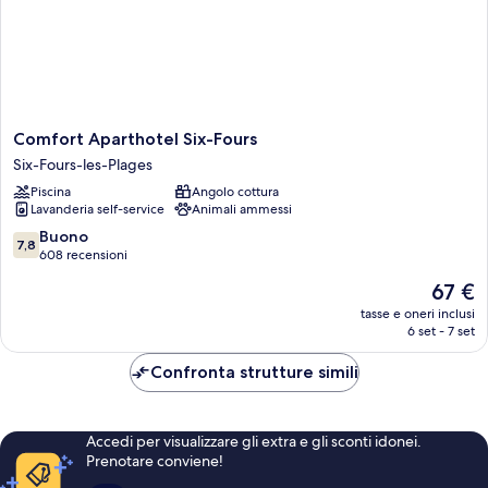
Comfort
Comfort Aparthotel Six-Fours
Aparthotel
Six-Fours-les-Plages
Six-
Piscina
Angolo cottura
Fours
Lavanderia self-service
Animali ammessi
Six-
Fours-
7.8
Buono
7,8
les-
su
608 recensioni
Plages
10,
Il
67 €
Buono,
prezzo
608
tasse e oneri inclusi
attuale
6 set - 7 set
recensioni
è
67 €
Confronta strutture simili
Accedi per visualizzare gli extra e gli sconti idonei.
Prenotare conviene!