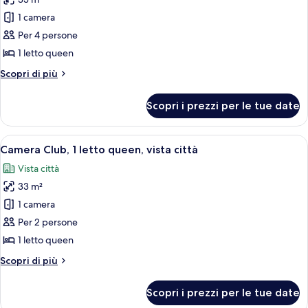
foto
per
1 camera
Camera,
Per 4 persone
1
1 letto queen
letto
Altri
Scopri di più
queen,
dettagli
vista
per
Scopri i prezzi per le tue date
Camera,
oceano
1
parziale
letto
Apri
Un balcone con tavolo e sedie, affaccia
7
queen,
Camera Club, 1 letto queen, vista città
tutte
vista
Vista città
oceano
le
parziale
33 m²
foto
per
1 camera
Camera
Per 2 persone
Club,
1 letto queen
1
Altri
Scopri di più
letto
dettagli
queen,
per
Scopri i prezzi per le tue date
Camera
vista