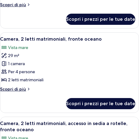
letto
Altri
Scopri di più
queen,
dettagli
vista
per
Scopri i prezzi per le tue date
Camera,
città
1
letto
Apri
Una camera d'albergo con due letti, una
5
queen,
Camera, 2 letti matrimoniali, fronte oceano
tutte
vista
Vista mare
città
le
29 m²
foto
per
1 camera
Camera,
Per 4 persone
2
2 letti matrimoniali
letti
Altri
Scopri di più
matrimoniali,
dettagli
fronte
per
Scopri i prezzi per le tue date
Camera,
oceano
2
letti
Apri
Camera d'albergo con due letti, una scr
6
matrimoniali,
Camera, 2 letti matrimoniali, accesso in sedia a rotelle,
tutte
fronte
fronte oceano
oceano
le
Vista mare