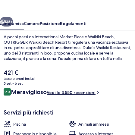
Resort
ietro
Avanti
138+
Panoramica
Camere
Posizione
Regolamenti
A pochi passi da International Market Place e Waikiki Beach,
OUTRIGGER Waikiki Beach Resort ti regalerà una vacanza esclusiva
in cui potrai approfittare di una discoteca. Duke's Waikiki Restaurant,
uno dei 3 ristoranti in loco, propone cucina locale e serve la
colazione, il pranzo e la cena: l'ideale prima di fare un tuffo nella
piscina all'aperto. Gli altri punti di forza della struttura includono 2
bar sulla spiaggia, una terrazza e un giardino. Le recensioni dei
Il
421 €
viaggiatori menzionano la piscina e i letti comodi.
prezzo
tasse e oneri inclusi
attuale
5 set - 6 set
Esterni
è
Recensioni
Meraviglioso
9,0
Vedi le 3.550 recensioni
421 €
9,0 su 10
Servizi più richiesti
Piscina
Animali ammessi
Parcheggio disponibile
Accesso a Internet