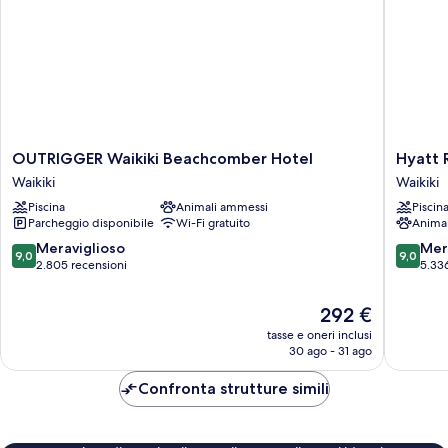
oceano
OUTRIGGER
Hyatt
OUTRIGGER Waikiki Beachcomber Hotel
Hyatt 
Waikiki
Regenc
Waikiki
Waikiki
Beachcomber
Waikiki
Piscina
Animali ammessi
Piscin
Hotel
Beach
Parcheggio disponibile
Wi-Fi gratuito
Anima
Waikiki
Resort
&
9.0
9.0
Meraviglioso
Mer
9,0
9,0
Spa
su
su
2.805 recensioni
5.33
Waikiki
10,
10,
Meraviglioso,
Meravigl
Il
292 €
2.805
5.336
prezzo
tasse e oneri inclusi
recensioni
recensio
attuale
30 ago - 31 ago
è
292 €
Confronta strutture simili