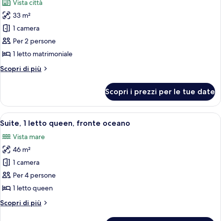
Vista città
vista
le
oceano
33 m²
foto
parziale
per
1 camera
Camera,
Per 2 persone
1
1 letto matrimoniale
letto
Altri
Scopri di più
matrimoniale,
dettagli
vista
per
Scopri i prezzi per le tue date
Camera,
città
1
letto
Apri
Un balcone con vista sulla spiaggia, pal
6
matrimoniale,
Suite, 1 letto queen, fronte oceano
tutte
vista
Vista mare
città
le
46 m²
foto
per
1 camera
Suite,
Per 4 persone
1
1 letto queen
letto
Altri
Scopri di più
queen,
dettagli
fronte
per