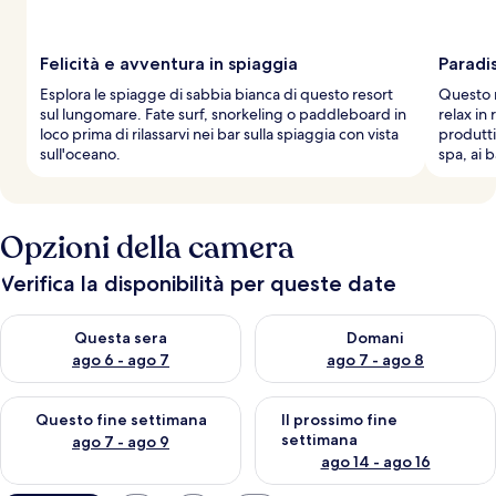
Felicità e avventura in spiaggia
Paradi
Esplora le spiagge di sabbia bianca di questo resort
Questo r
sul lungomare. Fate surf, snorkeling o paddleboard in
relax in 
loco prima di rilassarvi nei bar sulla spiaggia con vista
produtti
sull'oceano.
spa, ai b
Opzioni della camera
Verifica la disponibilità per queste date
Verifica la disponibilità per questa sera, ago 6 - ago 7
Verifica la disponibilità per d
Questa sera
Domani
ago 6 - ago 7
ago 7 - ago 8
Verifica la disponibilità per questo fine settimana, ago 7 - ago
Verifica la disponibilità per il
Questo fine settimana
Il prossimo fine
settimana
ago 7 - ago 9
ago 14 - ago 16