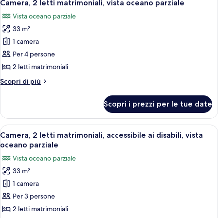
6
king,
Camera, 2 letti matrimoniali, vista oceano parziale
tutte
vista
Vista oceano parziale
oceano
le
33 m²
foto
per
1 camera
Camera,
Per 4 persone
2
2 letti matrimoniali
letti
Altri
Scopri di più
matrimoniali,
dettagli
vista
per
Scopri i prezzi per le tue date
Camera,
oceano
2
parziale
letti
Apri
Una camera d'albergo con due letti, una
6
matrimoniali,
Camera, 2 letti matrimoniali, accessibile ai disabili, vista
tutte
vista
oceano parziale
oceano
le
Vista oceano parziale
parziale
foto
33 m²
per
1 camera
Camera,
2
Per 3 persone
letti
2 letti matrimoniali