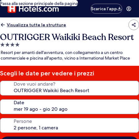
Passa alla sezione principale della pagina
Scarica l’app
Visualizza tutte le strutture
OUTRIGGER Waikiki Beach Resort
Struttura
a
Resort per amanti dell'avventura, con collegamento a un centro
4.0
commerciale e piscina all'aperto, vicino a International Market Place
stelle
Scegli le date per vedere i prezzi
Dove vuoi andare?
Date
Persone