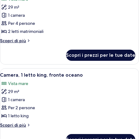
foto
29 m²
per
1 camera
Camera,
2
Per 4 persone
letti
2 letti matrimoniali
matrimoniali,
Altri
Scopri di più
accesso
dettagli
in
per
Scopri i prezzi per le tue date
Camera,
sedia
2
a
letti
Apri
Camera d'hotel con un letto grande, una
rotelle,
5
matrimoniali,
Camera, 1 letto king, fronte oceano
tutte
accesso
fronte
Vista mare
in
le
oceano
sedia
29 m²
foto
a
per
1 camera
rotelle,
Camera,
fronte
Per 2 persone
oceano
1
1 letto king
letto
Altri
Scopri di più
king,
dettagli
fronte
per