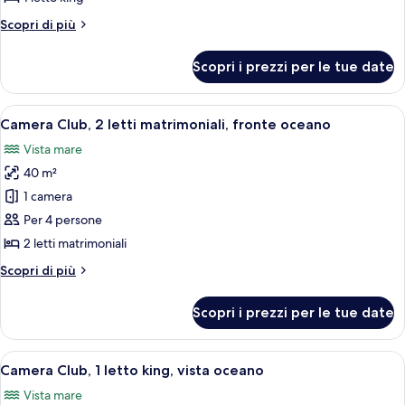
1
Altri
Scopri di più
letto
dettagli
king,
per
Scopri i prezzi per le tue date
Camera
fronte
Club,
oceano
1
Apri
Camera Club, 2 letti matrimoniali, fro
9
letto
Camera Club, 2 letti matrimoniali, fronte oceano
tutte
king,
Vista mare
fronte
le
oceano
40 m²
foto
per
1 camera
Camera
Per 4 persone
Club,
2 letti matrimoniali
2
Altri
Scopri di più
letti
dettagli
matrimoniali,
per
Scopri i prezzi per le tue date
Camera
fronte
Club,
oceano
2
Apri
Vista dalla camera
8
letti
Camera Club, 1 letto king, vista oceano
tutte
matrimoniali,
Vista mare
fronte
le