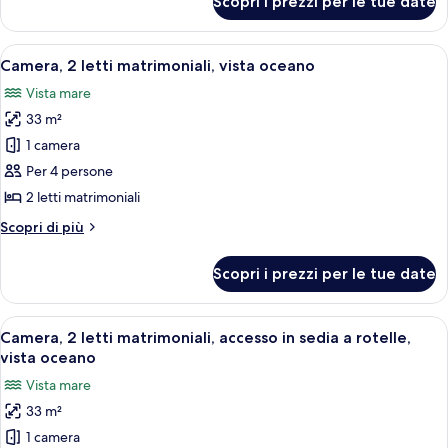
Scopri i prezzi per le tue date
Camera,
oceano
1
letto
Apri
Una camera d'albergo con due letti, u
7
king,
Camera, 2 letti matrimoniali, vista oceano
tutte
fronte
Vista mare
oceano
le
33 m²
foto
per
1 camera
Camera,
Per 4 persone
2
2 letti matrimoniali
letti
Altri
Scopri di più
matrimoniali,
dettagli
vista
per
Scopri i prezzi per le tue date
Camera,
oceano
2
letti
Apri
Una camera d'albergo con due letti, u
8
matrimoniali,
Camera, 2 letti matrimoniali, accesso in sedia a rotelle,
tutte
vista
vista oceano
oceano
le
Vista mare
foto
33 m²
per
1 camera
Camera,