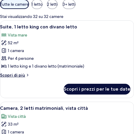
Filtri
Tutte le camere
1 letto
2 letti
3+ letti
disponibili
per
Stai visualizzando 32 su 32 camere
le
Apri
Camera d'hotel con un letto grande, una
7
Suite, 1 letto king con divano letto
camere
tutte
Vista mare
le
52 m²
foto
per
1 camera
Suite,
Per 4 persone
1
1 letto king e 1 divano letto (matrimoniale)
letto
Altri
Scopri di più
king
dettagli
con
per
Scopri i prezzi per le tue date
Suite,
divano
1
letto
letto
Apri
Una camera d'albergo con due letti, una
8
king
Camera, 2 letti matrimoniali, vista città
tutte
con
Vista città
divano
le
letto
33 m²
foto
per
1 camera