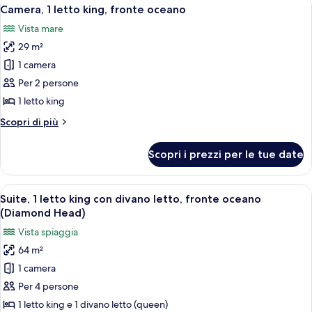
Apri
(2
6
camere
Camera, 1 letto king, fronte oceano
tutte
da
King
Vista mare
letto,
le
Beds)
fronte
29 m²
foto
oceano
per
1 camera
(2
Camera,
King
Per 2 persone
Beds)
1
1 letto king
letto
Altri
Scopri di più
king,
dettagli
fronte
per
Scopri i prezzi per le tue date
Camera,
oceano
1
letto
Apri
Camera d'albergo con un letto grande
6
king,
Suite, 1 letto king con divano letto, fronte oceano
tutte
fronte
(Diamond Head)
oceano
le
Vista spiaggia
foto
64 m²
per
1 camera
Suite,
1
Per 4 persone
letto
1 letto king e 1 divano letto (queen)