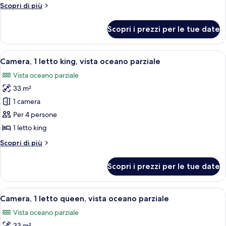
matrimoniali,
Altri
Scopri di più
accessibile
dettagli
ai
per
Scopri i prezzi per le tue date
Camera,
disabili,
2
vista
letti
Apri
Una camera d'albergo con un letto gran
oceano
6
matrimoniali,
Camera, 1 letto king, vista oceano parziale
tutte
accessibile
parziale
Vista oceano parziale
ai
le
disabili,
33 m²
foto
vista
per
1 camera
oceano
Camera,
parziale
Per 4 persone
1
1 letto king
letto
Altri
Scopri di più
king,
dettagli
vista
per
Scopri i prezzi per le tue date
Camera,
oceano
1
parziale
letto
Apri
Camera d'albergo con un letto grande,
6
king,
Camera, 1 letto queen, vista oceano parziale
tutte
vista
Vista oceano parziale
oceano
le
parziale
33 m²