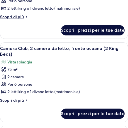
Suite
vista
Per 6 persone
città
Club,
2 letti king e 1 divano letto (matrimoniale)
2
Altri
Scopri di più
camere
dettagli
da
per
Scopri i prezzi per le tue date
Suite
letto,
Club,
fronte
2
Apri
Una camera d'hotel con un letto grande
oceano
5
camere
Camera Club, 2 camere da letto, fronte oceano (2 King
tutte
(2
da
Beds)
letto,
le
King
Vista spiaggia
fronte
foto
Beds)
oceano
75 m²
per
(2
2 camere
Camera
King
Beds)
Club,
Per 6 persone
2
2 letti king e 1 divano letto (matrimoniale)
camere
Altri
Scopri di più
da
dettagli
letto,
per
Scopri i prezzi per le tue date
Camera
fronte
Club,
oceano
2
Camera d'hotel con un letto grande, una