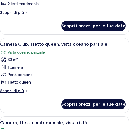
Club,
2 letti matrimoniali
2
Altri
Scopri di più
letti
dettagli
matrimoniali,
per
Scopri i prezzi per le tue date
Camera
vista
Club,
oceano
2
Apri
Una camera d'albergo con un letto gran
parziale
8
letti
Camera Club, 1 letto queen, vista oceano parziale
tutte
matrimoniali,
Vista oceano parziale
vista
le
oceano
33 m²
foto
parziale
per
1 camera
Camera
Per 4 persone
Club,
1 letto queen
1
Altri
Scopri di più
letto
dettagli
queen,
per
Scopri i prezzi per le tue date
Camera
vista
Club,
oceano
1
Apri
Una camera d'albergo con un letto, un
parziale
5
letto
Camera, 1 letto matrimoniale, vista città
tutte
queen,