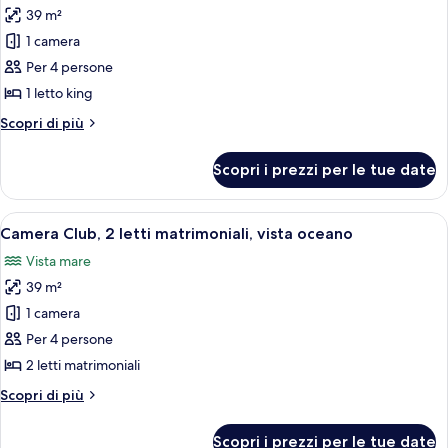
oceano
39 m²
foto
per
1 camera
Camera
Per 4 persone
Club,
1 letto king
1
Altri
Scopri di più
letto
dettagli
king,
per
Scopri i prezzi per le tue date
Camera
vista
Club,
oceano
1
Apri
Vista dalla camera
10
letto
Camera Club, 2 letti matrimoniali, vista oceano
tutte
king,
Vista mare
vista
le
oceano
39 m²
foto
per
1 camera
Camera
Per 4 persone
Club,
2 letti matrimoniali
2
Altri
Scopri di più
letti
dettagli
matrimoniali,
per
Scopri i prezzi per le tue date
Camera