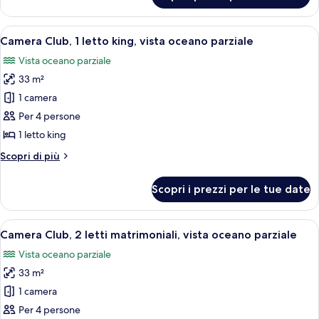
vista
Club,
oceano
2
Apri
Una camera d'albergo con un letto gran
8
letti
Camera Club, 1 letto king, vista oceano parziale
tutte
matrimoniali,
Vista oceano parziale
vista
le
oceano
33 m²
foto
per
1 camera
Camera
Per 4 persone
Club,
1 letto king
1
Altri
Scopri di più
letto
dettagli
king,
per
Scopri i prezzi per le tue date
Camera
vista
Club,
oceano
1
Apri
Camera Club, 2 letti matrimoniali, vist
parziale
9
letto
Camera Club, 2 letti matrimoniali, vista oceano parziale
tutte
king,
Vista oceano parziale
vista
le
oceano
33 m²
foto
parziale
per
1 camera
Camera
Per 4 persone