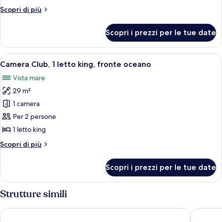
king
Altri
Scopri di più
con
dettagli
divano
per
Scopri i prezzi per le tue date
Suite,
letto,
1
fronte
letto
Apri
Camera d'albergo con un letto, una scr
oceano
4
king
Camera Club, 1 letto king, fronte oceano
tutte
con
(Diamond
Vista mare
divano
le
Head)
letto,
29 m²
foto
fronte
per
1 camera
oceano
Camera
(Diamond
Per 2 persone
Head)
Club,
1 letto king
1
Altri
Scopri di più
letto
dettagli
king,
per
Scopri i prezzi per le tue date
Camera
fronte
Club,
oceano
1
Strutture simili
letto
king,
OUTRIGGER Waikiki Beachcomber Hotel
Hyatt Re
fronte