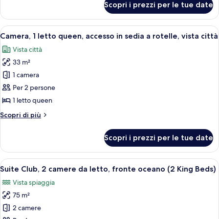
Scopri i prezzi per le tue date
Suite,
oceano
1
letto
Apri
Una camera d'albergo con un letto gran
5
queen,
Camera, 1 letto queen, accesso in sedia a rotelle, vista città
tutte
fronte
Vista città
oceano
le
33 m²
foto
per
1 camera
Camera,
Per 2 persone
1
1 letto queen
letto
Altri
Scopri di più
queen,
dettagli
accesso
per
Scopri i prezzi per le tue date
Camera,
in
1
sedia
letto
Apri
Una spiaggia con una barca, palme e ed
a
8
queen,
Suite Club, 2 camere da letto, fronte oceano (2 King Beds)
tutte
rotelle,
accesso
Vista spiaggia
in
le
vista
sedia
75 m²
foto
città
a
per
2 camere
rotelle,