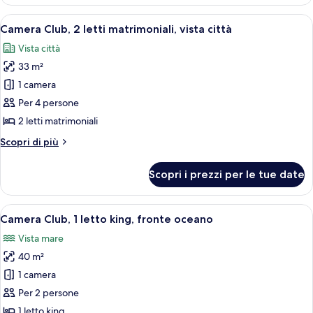
Club,
città
1
Apri
Un balcone con tavolo e sedie, affaccia
7
letto
Camera Club, 2 letti matrimoniali, vista città
tutte
queen,
Vista città
vista
le
città
33 m²
foto
per
1 camera
Camera
Per 4 persone
Club,
2 letti matrimoniali
2
Altri
Scopri di più
letti
dettagli
matrimoniali,
per
Scopri i prezzi per le tue date
Camera
vista
Club,
città
2
Apri
Una camera d'albergo con un letto gran
7
letti
Camera Club, 1 letto king, fronte oceano
tutte
matrimoniali,
Vista mare
vista
le
città
40 m²
foto
per
1 camera
Camera
Per 2 persone
Club,
1 letto king