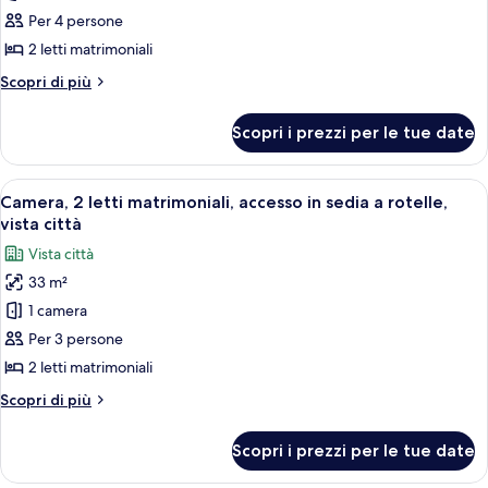
Camera,
Per 4 persone
2
2 letti matrimoniali
letti
Altri
Scopri di più
matrimoniali,
dettagli
vista
per
Scopri i prezzi per le tue date
Camera,
città
2
letti
Apri
Una camera d'albergo con due letti, una
6
matrimoniali,
Camera, 2 letti matrimoniali, accesso in sedia a rotelle,
tutte
vista
vista città
città
le
Vista città
foto
33 m²
per
1 camera
Camera,
2
Per 3 persone
letti
2 letti matrimoniali
matrimoniali,
Altri
Scopri di più
accesso
dettagli
in
per
Scopri i prezzi per le tue date
Camera,
sedia
2