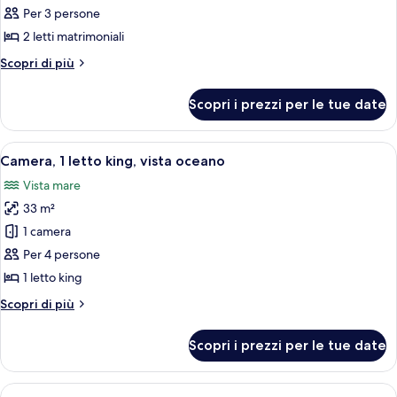
2
Per 3 persone
letti
2 letti matrimoniali
matrimoniali,
Altri
Scopri di più
accesso
dettagli
in
per
Scopri i prezzi per le tue date
Camera,
sedia
2
a
letti
Apri
Camera d'albergo con un letto grande,
rotelle,
8
matrimoniali,
Camera, 1 letto king, vista oceano
tutte
accesso
vista
Vista mare
in
le
oceano
sedia
33 m²
foto
a
per
1 camera
rotelle,
Camera,
vista
Per 4 persone
oceano
1
1 letto king
letto
Altri
Scopri di più
king,
dettagli
vista
per
Scopri i prezzi per le tue date
Camera,
oceano
1
letto
Apri
Una camera d'albergo con due letti, una