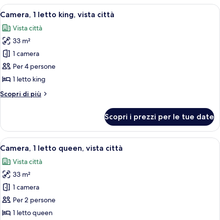
a
letti
Apri
Una camera d'albergo con un letto gran
rotelle,
6
matrimoniali,
Camera, 1 letto king, vista città
tutte
accesso
vista
Vista città
in
le
città
sedia
33 m²
foto
a
per
1 camera
rotelle,
Camera,
vista
Per 4 persone
città
1
1 letto king
letto
Altri
Scopri di più
king,
dettagli
vista
per
Scopri i prezzi per le tue date
Camera,
città
1
letto
Apri
Una camera d'albergo con un letto gran
5
king,
Camera, 1 letto queen, vista città
tutte
vista
Vista città
città
le
33 m²
foto
per
1 camera
Camera,
Per 2 persone
1
1 letto queen