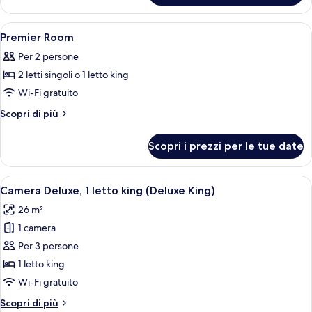
Room
Apri
Camera d'albergo con letto, scrivania, s
2
Premier Room
tutte
Per 2 persone
le
2 letti singoli o 1 letto king
foto
per
Wi-Fi gratuito
Premier
Altri
Scopri di più
Room
dettagli
per
Scopri i prezzi per le tue date
Premier
Room
Apri
Una camera d'albergo moderna con un 
5
Camera Deluxe, 1 letto king (Deluxe King)
tutte
26 m²
le
1 camera
foto
per
Per 3 persone
Camera
1 letto king
Deluxe,
Wi-Fi gratuito
1
Altri
Scopri di più
letto