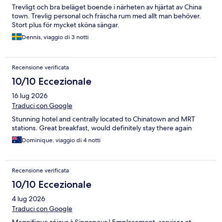
Trevligt och bra beläget boende i närheten av hjärtat av China
town. Trevlig personal och fräscha rum med allt man behöver.
Stort plus för mycket sköna sängar.
Dennis, viaggio di 3 notti
Recensione verificata
10/10 Eccezionale
16 lug 2026
Traduci con Google
Stunning hotel and centrally located to Chinatown and MRT
stations. Great breakfast, would definitely stay there again
Dominique, viaggio di 4 notti
Recensione verificata
10/10 Eccezionale
4 lug 2026
Traduci con Google
Magnifique séjour à Singapour ! Emplacement, services et