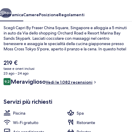
Square,
ietro
Avanti
Singapore
56+
Panoramica
Camere
Posizione
Regolamenti
Scegli Capri By Fraser China Square, Singapore e alloggia a 5 minuti
in auto da Via dello shopping Orchard Road e Resort Marina Bay
Sands Skypark. Lasciati coccolare con massaggi nel centro
benessere e assaggia le specialità della cucina giapponese presso
Moss Cross Tokyo S'pore, aperto il pranzo e la cena. In questo hotel
di lusso troverai anche una piscina all'aperto, una palestra aperta
giorno e notte e un bagno turco. Gli ospiti apprezzano molto il
Il
219 €
personale gentile e la posizione invidiabile. La struttura è una
prezzo
tasse e oneri inclusi
comoda base per spostarsi con i mezzi pubblici: Stazione metro di
attuale
23 ago - 24 ago
Telok Ayer si trova a 5 min a piedi e Stazione di Chinatown a 7.
Piscina all'aperto, con ingresso dalle 06
è
Recensioni
Meraviglioso
9,2
Vedi le 1.082 recensioni
219 €
9,2 su 10
Servizi più richiesti
Piscina
Spa
Wi-Fi gratuito
Ristorante