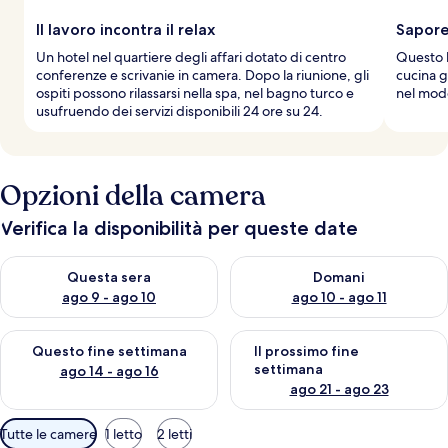
Il lavoro incontra il relax
Sapore
Un hotel nel quartiere degli affari dotato di centro
Questo h
conferenze e scrivanie in camera. Dopo la riunione, gli
cucina g
ospiti possono rilassarsi nella spa, nel bagno turco e
nel mod
usufruendo dei servizi disponibili 24 ore su 24.
Opzioni della camera
Verifica la disponibilità per queste date
Verifica la disponibilità per questa sera, ago 9 - ago 10
Verifica la disponibilità per d
Questa sera
Domani
ago 9 - ago 10
ago 10 - ago 11
Verifica la disponibilità per questo fine settimana, ago 14 - ag
Verifica la disponibilità per i
Questo fine settimana
Il prossimo fine
settimana
ago 14 - ago 16
ago 21 - ago 23
Filtri
Tutte le camere
1 letto
2 letti