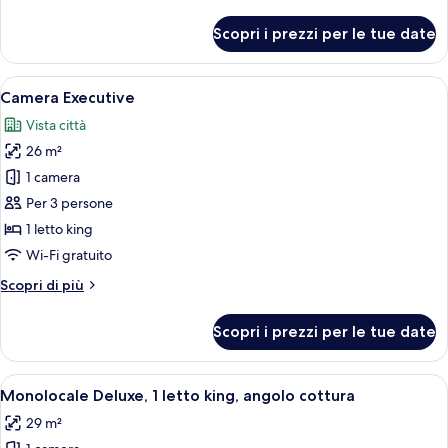
dettagli
king
per
Scopri i prezzi per le tue date
Camera
(Deluxe
Deluxe,
King)
1
Apri
Una cucina moderna con una macchina pe
7
letto
Camera Executive
tutte
king
Vista città
(Deluxe
le
King)
26 m²
foto
per
1 camera
Camera
Per 3 persone
Executive
1 letto king
Wi-Fi gratuito
Altri
Scopri di più
dettagli
per
Scopri i prezzi per le tue date
Camera
Executive
Apri
Una camera d'albergo moderna con un le
5
Monolocale Deluxe, 1 letto king, angolo cottura
tutte
29 m²
le