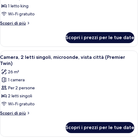
Camera,
1 letto king
1
Wi-Fi gratuito
letto
Altri
Scopri di più
king,
dettagli
microonde,
per
Scopri i prezzi per le tue date
Camera,
vista
1
città
letto
Apri
Camera d'albergo con un ampio letto, 
(Premier
4
king,
Camera, 2 letti singoli, microonde, vista città (Premier
tutte
King)
microonde,
Twin)
vista
le
26 m²
città
foto
(Premier
1 camera
per
King)
Per 2 persone
Camera,
2
2 letti singoli
letti
Wi-Fi gratuito
singoli,
Altri
Scopri di più
microonde,
dettagli
vista
per
Scopri i prezzi per le tue date
Camera,
città
2