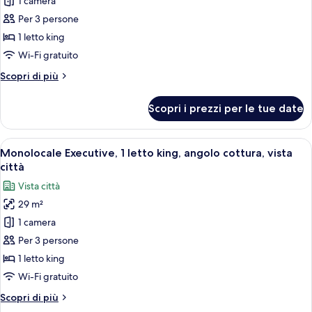
1 camera
foto
per
Per 3 persone
Monolocale
1 letto king
Deluxe,
Wi-Fi gratuito
1
Altri
Scopri di più
letto
dettagli
king,
per
Scopri i prezzi per le tue date
Monolocale
angolo
Deluxe,
cottura
1
Apri
Camera d'albergo moderna con un letto 
10
letto
Monolocale Executive, 1 letto king, angolo cottura, vista
tutte
king,
città
angolo
le
Vista città
cottura
foto
29 m²
per
1 camera
Monolocale
Executive,
Per 3 persone
1
1 letto king
letto
Wi-Fi gratuito
king,
Altri
Scopri di più
angolo
dettagli