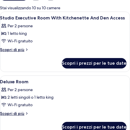
disponibili
per
Stai visualizzando 10 su 10 camere
le
Apri
Una cassaforte in camera, una scrivani
7
Studio Executive Room With Kitchenette And Den Access
camere
tutte
Per 2 persone
le
1 letto king
foto
per
Wi-Fi gratuito
Studio
Altri
Scopri di più
Executive
dettagli
per
Room
Scopri i prezzi per le tue date
Studio
With
Executive
Kitchenette
Room
Apri
Una cassaforte in camera, una scrivani
5
And
With
Deluxe Room
tutte
Kitchenette
Den
Per 2 persone
And
le
Access
Den
2 letti singoli o 1 letto king
foto
Access
per
Wi-Fi gratuito
Deluxe
Altri
Scopri di più
Room
dettagli
per
Scopri i prezzi per le tue date
Deluxe