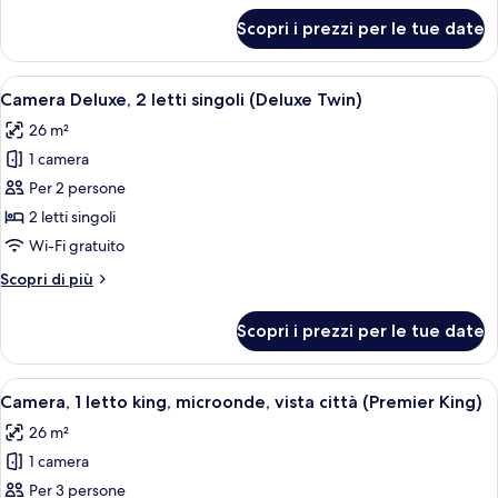
cottura,
per
Scopri i prezzi per le tue date
Monolocale
vista
Executive,
città
1
Apri
Una camera d'albergo moderna con un 
4
letto
Camera Deluxe, 2 letti singoli (Deluxe Twin)
tutte
king,
26 m²
angolo
le
cottura,
1 camera
foto
vista
per
Per 2 persone
città
Camera
2 letti singoli
Deluxe,
Wi-Fi gratuito
2
Altri
Scopri di più
letti
dettagli
singoli
per
Scopri i prezzi per le tue date
Camera
(Deluxe
Deluxe,
Twin)
2
Apri
Una camera d'albergo moderna con un le
6
letti
Camera, 1 letto king, microonde, vista città (Premier King)
tutte
singoli
26 m²
(Deluxe
le
Twin)
1 camera
foto
per
Per 3 persone