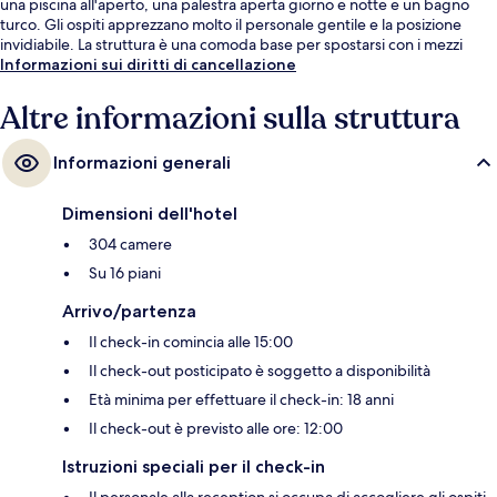
una piscina all'aperto, una palestra aperta giorno e notte e un bagno
turco. Gli ospiti apprezzano molto il personale gentile e la posizione
invidiabile. La struttura è una comoda base per spostarsi con i mezzi
pubblici: Stazione metro di Telok Ayer si trova a 5 min a piedi e Stazione
Informazioni sui diritti di cancellazione
di Chinatown a 7.
Altre informazioni sulla struttura
Informazioni generali
Dimensioni dell'hotel
304 camere
Su 16 piani
Arrivo/partenza
Il check-in comincia alle 15:00
Il check-out posticipato è soggetto a disponibilità
Età minima per effettuare il check-in: 18 anni
Il check-out è previsto alle ore: 12:00
Istruzioni speciali per il check-in
Il personale alla reception si occupa di accogliere gli ospiti