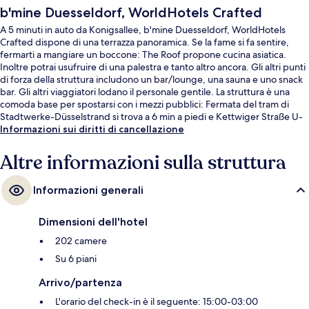
b'mine Duesseldorf, WorldHotels Crafted
A 5 minuti in auto da Konigsallee, b'mine Duesseldorf, WorldHotels
Crafted dispone di una terrazza panoramica. Se la fame si fa sentire,
fermarti a mangiare un boccone: The Roof propone cucina asiatica.
Inoltre potrai usufruire di una palestra e tanto altro ancora. Gli altri punti
di forza della struttura includono un bar/lounge, una sauna e uno snack
bar. Gli altri viaggiatori lodano il personale gentile. La struttura è una
comoda base per spostarsi con i mezzi pubblici: Fermata del tram di
Stadtwerke-Düsselstrand si trova a 6 min a piedi e Kettwiger Straße U-
Bahn a 6.
Informazioni sui diritti di cancellazione
Altre informazioni sulla struttura
Informazioni generali
Dimensioni dell'hotel
202 camere
Su 6 piani
Arrivo/partenza
L'orario del check-in è il seguente: 15:00-03:00