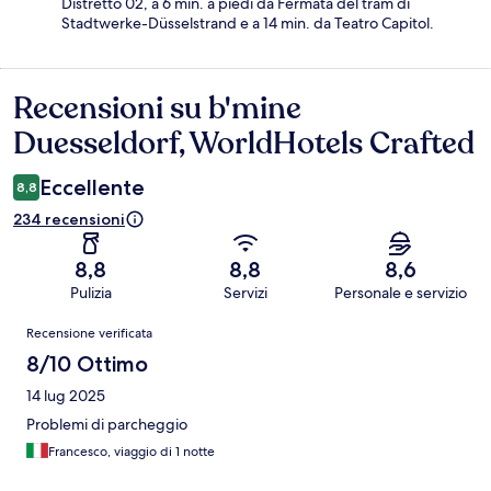
Distretto 02, a 6 min. a piedi da Fermata del tram di
Stadtwerke-Düsselstrand e a 14 min. da Teatro Capitol.
Recensioni su b'mine
Recensioni
Duesseldorf, WorldHotels Crafted
Eccellente
8,8
234 recensioni
8,8
8,8
8,6
Pulizia
Servizi
Personale e servizio
Recensioni
Recensione verificata
8/10 Ottimo
14 lug 2025
Problemi di parcheggio
Francesco, viaggio di 1 notte