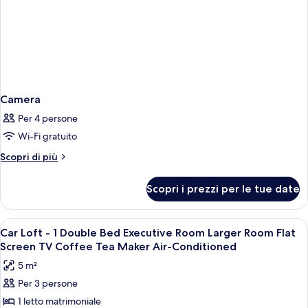
Camera
Per 4 persone
Wi-Fi gratuito
Altri
Scopri di più
dettagli
per
Scopri i prezzi per le tue date
Camera
Apri
1 camera, biancheria da letto di alta qu
7
Car Loft - 1 Double Bed Executive Room Larger Room Flat
tutte
Screen TV Coffee Tea Maker Air-Conditioned
le
5 m²
foto
Per 3 persone
per
1 letto matrimoniale
Car