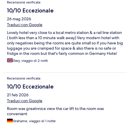
Recensione verificata
10/10 Eccezionale
26 mag 2026
Traduci con Google
Lovely hotel very close to a local metro station & a rail line station
( both less than a 10 minute walk away) Very modern hotel with
only negatives being the rooms are quite small so if you have big
luggage you are cramped for space & also there is no safe or
fridge in the room but that's fairly common in Germany Hotel
itself is lovely with a nice comfy bed , good wifi & a nice hot
Gary, viaggio di 2 notti
shower Staff are excellent throughout the hotel
Recensione verificata
10/10 Eccezionale
21 feb 2026
Traduci con Google
Room was greatnnice view the car lift to the room was
convenient
Grahame, viaggio di 1 notte