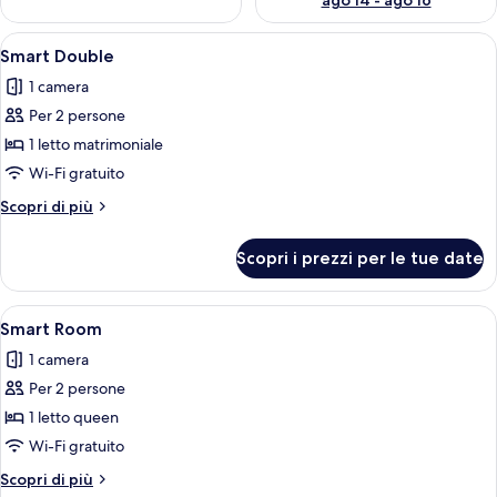
ago 14 - ago 16
Apri
Una camera d'albergo moderna con un le
5
Smart Double
tutte
1 camera
le
Per 2 persone
foto
per
1 letto matrimoniale
Smart
Wi-Fi gratuito
Double
Altri
Scopri di più
dettagli
per
Scopri i prezzi per le tue date
Smart
Double
Apri
Una stanza compatta con un letto, un ta
4
Smart Room
tutte
1 camera
le
Per 2 persone
foto
per
1 letto queen
Smart
Wi-Fi gratuito
Room
Altri
Scopri di più