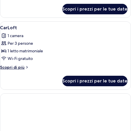
dettagli
per
Scopri i prezzi per le tue date
Smart
Room
Apri
Un interno moderno con un'auto parche
9
CarLoft
tutte
1 camera
le
Per 3 persone
foto
per
1 letto matrimoniale
CarLoft
Wi-Fi gratuito
Altri
Scopri di più
dettagli
per
Scopri i prezzi per le tue date
CarLoft