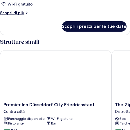
Wi-Fi gratuito
Altri
Scopri di più
dettagli
per
Scopri i prezzi per le tue date
Camera
Strutture simili
Premier Inn Düsseldorf City Friedrichstadt
The Zipp
Premier
The
Premier Inn Düsseldorf City Friedrichstadt
The Zi
Inn
Zipper
Centro città
Distrett
Düsseldorf
Hotel
Parcheggio disponibile
Wi-Fi gratuito
Spa
City
&
Ristorante
Bar
Parche
Friedrichstadt
Apartme
Centro
Distrett