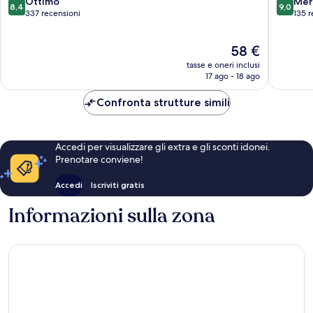
8.4
9.0
Ottimo
Mer
8,4
9,0
città
4
su
su
337 recensioni
135 r
10,
10,
Ottimo,
Meravigl
Il
58 €
337
135
prezzo
recensioni
recensio
tasse e oneri inclusi
attuale
17 ago - 18 ago
è
58 €
Confronta strutture simili
Accedi per visualizzare gli extra e gli sconti idonei.
Prenotare conviene!
Accedi
Iscriviti gratis
Informazioni sulla zona