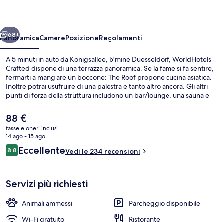
Crafted
ietro
Avanti
68+
Panoramica
Camere
Posizione
Regolamenti
A 5 minuti in auto da Konigsallee, b'mine Duesseldorf, WorldHotels
Crafted dispone di una terrazza panoramica. Se la fame si fa sentire,
fermarti a mangiare un boccone: The Roof propone cucina asiatica.
Inoltre potrai usufruire di una palestra e tanto altro ancora. Gli altri
punti di forza della struttura includono un bar/lounge, una sauna e
uno snack bar. Gli altri viaggiatori lodano il personale gentile. La
struttura è una comoda base per spostarsi con i mezzi pubblici:
Il
88 €
Fermata del tram di Stadtwerke-Düsselstrand si trova a 6 min a piedi
prezzo
tasse e oneri inclusi
e Kettwiger Straße U-Bahn a 6.
attuale
14 ago - 15 ago
Ristorante
è
Recensioni
Eccellente
8,8
Vedi le 234 recensioni
88 €
8,8 su 10
Servizi più richiesti
Animali ammessi
Parcheggio disponibile
Wi-Fi gratuito
Ristorante