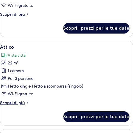
familiare,
Wi-Fi gratuito
vista
Altri
Scopri di più
città
dettagli
per
Scopri i prezzi per le tue date
Camera
familiare,
vista
Apri
Una camera da letto moderna con un l
7
città
Attico
tutte
Vista città
le
22 m²
foto
per
1 camera
Attico
Per 3 persone
1 letto king e 1 letto a scomparsa (singolo)
Wi-Fi gratuito
Altri
Scopri di più
dettagli
per
Scopri i prezzi per le tue date
Attico
Apri
Una camera da letto moderna con un l