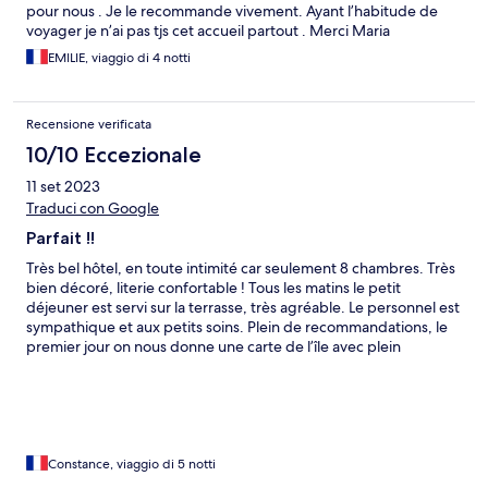
pour nous . Je le recommande vivement. Ayant l’habitude de
voyager je n’ai pas tjs cet accueil partout . Merci Maria
EMILIE, viaggio di 4 notti
Recensione verificata
10/10 Eccezionale
11 set 2023
Traduci con Google
Parfait !!
Très bel hôtel, en toute intimité car seulement 8 chambres. Très
bien décoré, literie confortable ! Tous les matins le petit
déjeuner est servi sur la terrasse, très agréable. Le personnel est
sympathique et aux petits soins. Plein de recommandations, le
premier jour on nous donne une carte de l’île avec plein
d’explications. L’hôtel est bien situé, à un point central de l’île,
pratique pour aller partout. Et le village est sympa avec pas mal
de restaurants et un grand marché qui ramène du monde le
jeudi soir ! J’ai adoré mon séjour !!! Je reviendrai volontiers
Constance, viaggio di 5 notti