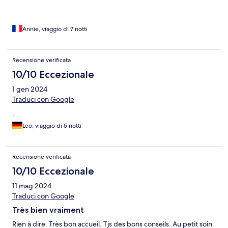
plage, masques et parasol fournis 👍 Que demander de plus .
L’hôtel est idéalement centré pour visiter l’ile. Je recommande
vivement cet établissement
Annie, viaggio di 7 notti
Recensione verificata
10/10 Eccezionale
1 gen 2024
Traduci con Google
.
Leo, viaggio di 5 notti
Recensione verificata
10/10 Eccezionale
11 mag 2024
Traduci con Google
Très bien vraiment
Rien à dire. Très bon accueil. Tjs des bons conseils. Au petit soin