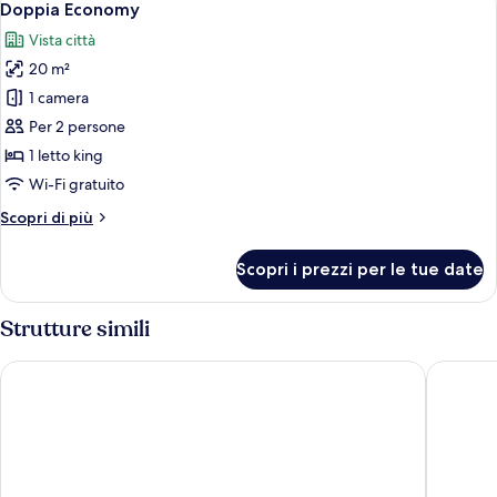
8
Doppia Economy
tutte
Vista città
le
20 m²
foto
per
1 camera
Doppia
Per 2 persone
Economy
1 letto king
Wi-Fi gratuito
Altri
Scopri di più
dettagli
per
Scopri i prezzi per le tue date
Doppia
Economy
Strutture simili
White Sands Beach Club
Comitas 