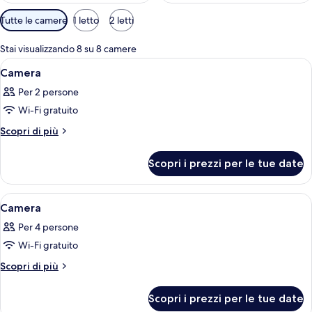
Filtri
Tutte le camere
1 letto
2 letti
disponibili
per
Stai visualizzando 8 su 8 camere
le
Apri
Una camera da letto con un letto, una s
10
Camera
camere
tutte
Per 2 persone
le
Wi-Fi gratuito
foto
per
Altri
Scopri di più
dettagli
Camera
per
Scopri i prezzi per le tue date
Camera
Apri
Una camera da letto con un letto, una 
9
Camera
tutte
Per 4 persone
le
Wi-Fi gratuito
foto
per
Altri
Scopri di più
dettagli
Camera
per
Scopri i prezzi per le tue date
Camera