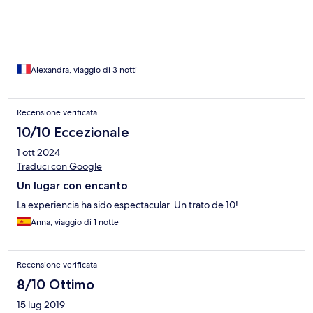
d’accéder à une salle de bain le soir du départ pour pouvoir se
doucher après la plage et avant d’aller à l’aéroport.
Alexandra, viaggio di 3 notti
Recensione verificata
10/10 Eccezionale
1 ott 2024
Traduci con Google
Un lugar con encanto
La experiencia ha sido espectacular. Un trato de 10!
Anna, viaggio di 1 notte
Recensione verificata
8/10 Ottimo
15 lug 2019