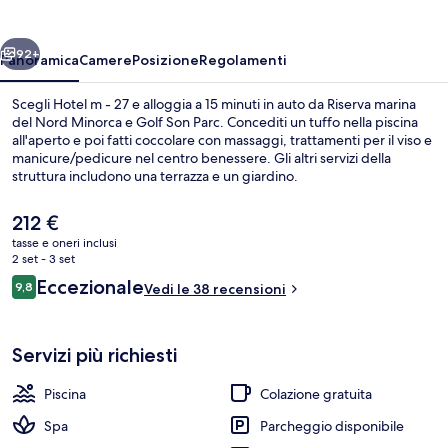
27
ietro
Avanti
92+
Panoramica
Camere
Posizione
Regolamenti
Scegli Hotel m - 27 e alloggia a 15 minuti in auto da Riserva marina
del Nord Minorca e Golf Son Parc. Concediti un tuffo nella piscina
all'aperto e poi fatti coccolare con massaggi, trattamenti per il viso e
manicure/pedicure nel centro benessere. Gli altri servizi della
struttura includono una terrazza e un giardino.
Il
212 €
prezzo
tasse e oneri inclusi
attuale
2 set - 3 set
Colazione continentale inclusa, servita
è
Recensioni
Eccezionale
9,8
Vedi le 38 recensioni
212 €
9,8 su 10
Servizi più richiesti
Piscina
Colazione gratuita
Spa
Parcheggio disponibile