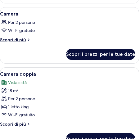
Apri
Una camera da letto moderna con un le
7
Camera
tutte
Per 2 persone
le
Wi-Fi gratuito
foto
per
Altri
Scopri di più
dettagli
Camera
per
Scopri i prezzi per le tue date
Camera
Apri
Una camera da letto con un letto, una s
10
Camera doppia
tutte
Vista città
le
18 m²
foto
per
Per 2 persone
Camera
1 letto king
doppia
Wi-Fi gratuito
Altri
Scopri di più
dettagli
per
Scopri i prezzi per le tue date