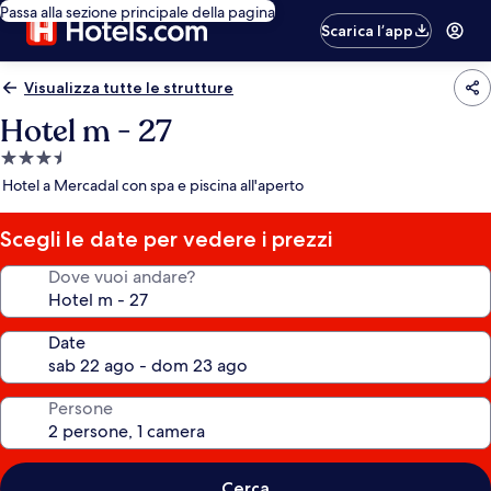
Passa alla sezione principale della pagina
Scarica l’app
Visualizza tutte le strutture
Hotel m - 27
Struttura
a
Hotel a Mercadal con spa e piscina all'aperto
3.5
stelle
Scegli le date per vedere i prezzi
Dove vuoi andare?
Date
Persone
Cerca