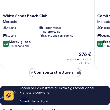
White
Comitas
White Sands Beach Club
Comita
Sands
Tramont
Mercadal
Mercada
Beach
Park
Piscina
Trasferimento
Piscin
Club
Mercada
aeroportuale
Mercadal
Cucina
Lavanderia self-service
Cucin
9.2
8.6
Meraviglioso
Ecc
9,2
8,6
su
su
330 recensioni
72 re
10,
10,
Il
276 €
Meraviglioso,
Eccellen
prezzo
330
72
tasse e oneri inclusi
attuale
1 set - 2 set
recensioni
recensio
è
276 €
Confronta strutture simili
Accedi per visualizzare gli extra e gli sconti idonei.
Prenotare conviene!
Accedi
Iscriviti gratis