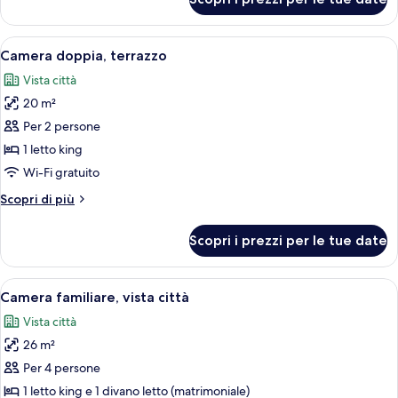
Camera
doppia
Apri
Una camera da letto moderna con un l
12
Camera doppia, terrazzo
tutte
Vista città
le
20 m²
foto
per
Per 2 persone
Camera
1 letto king
doppia,
Wi-Fi gratuito
terrazzo
Altri
Scopri di più
dettagli
per
Scopri i prezzi per le tue date
Camera
doppia,
terrazzo
Apri
Una camera da letto con un letto, una
10
Camera familiare, vista città
tutte
Vista città
le
26 m²
foto
per
Per 4 persone
Camera
1 letto king e 1 divano letto (matrimoniale)