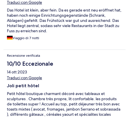
Traduci con Google
Das Hotel ist klein, aber fein. Da es gerade erst neu eröffnet hat,
haben noch einige Einrichtungsgegenstände (Schrank,
Ablagen) gefehlt. Das Frühstück war gut und ausreichend. Das
Hotel liegt zentral, sodass sehr viele Restaurants in der Stadt zu
Fuss zu erreichen sind.
Viaggio di 7 notti
Recensione verificata
10/10 Eccezionale
14 ott 2023
Traduci con Google
Joli petit hôtel
Petit hôtel boutique charmant décoré avec tableaux et
sculptures . Chambre très propre, lit confortable. les produits
de toilettes super ! Accueil au top, petit déjeuner très bon avec
toasts mixtes ( avocat, fromages, jambon Serrano et sobrassada
), différents gâteaux , céréales yaourt et spécialites locales
comme l’ensaimadas . Supers conseils pour visiter donnés par
Vincent et son employée à l’appui d’une carte et serviettes de