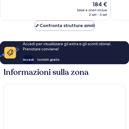
Eccellente,
Eccellen
Il
184 €
60
223
prezzo
tasse e oneri inclusi
recensioni
recensio
attuale
2 set - 3 set
è
184 €
Confronta strutture simili
Accedi per visualizzare gli extra e gli sconti idonei.
Prenotare conviene!
Accedi
Iscriviti gratis
Informazioni sulla zona