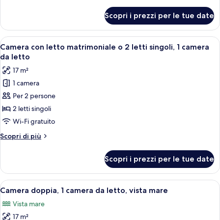
dettagli
king,
per
Scopri i prezzi per le tue date
Suite
balcone,
Junior,
vista
1
Apri
Una moderna camera d'albergo con un le
città
3
letto
Camera con letto matrimoniale o 2 letti singoli, 1 camera
tutte
king,
da letto
balcone,
le
17 m²
vista
foto
città
1 camera
per
Per 2 persone
Camera
con
2 letti singoli
letto
Wi-Fi gratuito
matrimoniale
Altri
Scopri di più
o
dettagli
2
per
Scopri i prezzi per le tue date
Camera
letti
con
singoli,
letto
Apri
Una camera d'albergo moderna con un le
1
4
matrimoniale
Camera doppia, 1 camera da letto, vista mare
tutte
o
camera
Vista mare
2
le
da
letti
17 m²
foto