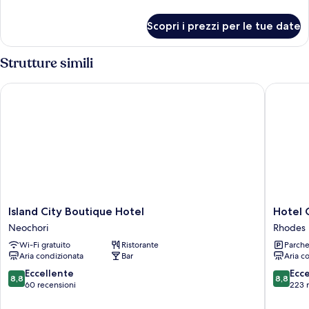
dettagli
per
Scopri i prezzi per le tue date
Camera
Strutture simili
Island City Boutique Hotel
Hotel Ga
Island
Hotel
Island City Boutique Hotel
Hotel 
City
Galaxias
Neochori
Rhodes
Boutique
Rhodes
Wi-Fi gratuito
Ristorante
Parche
Hotel
Aria condizionata
Bar
Aria c
Neochori
8.8
8.8
Eccellente
Ecc
8,8
8,8
su
su
60 recensioni
223 
10,
10,