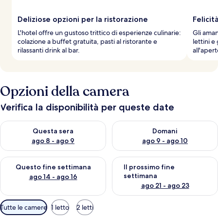
Deliziose opzioni per la ristorazione
Felicit
L'hotel offre un gustoso trittico di esperienze culinarie:
Gli aman
colazione a buffet gratuita, pasti al ristorante e
lettini e
rilassanti drink al bar.
all'apert
Opzioni della camera
Verifica la disponibilità per queste date
Verifica la disponibilità per questa sera, ago 8 - ago 9
Verifica la disponibilità per d
Questa sera
Domani
ago 8 - ago 9
ago 9 - ago 10
Verifica la disponibilità per questo fine settimana, ago 14 - ag
Verifica la disponibilità per i
Questo fine settimana
Il prossimo fine
settimana
ago 14 - ago 16
ago 21 - ago 23
Filtri
Tutte le camere
1 letto
2 letti
disponibili