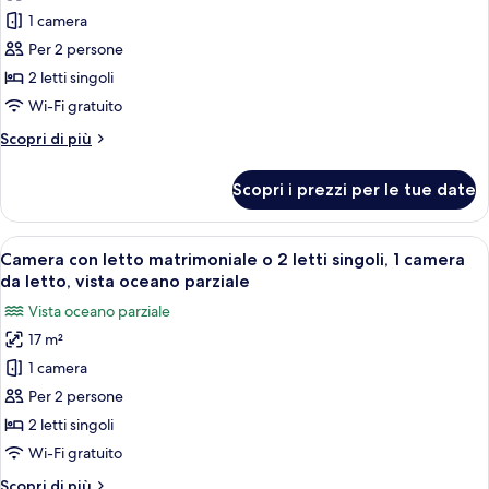
letto
singoli,
per
1 camera
1
Camera
camera
Per 2 persone
da
doppia,
2 letti singoli
letto
1
Wi-Fi gratuito
camera
Altri
Scopri di più
da
dettagli
letto,
per
Scopri i prezzi per le tue date
vista
Camera
doppia,
mare
1
Apri
Una moderna camera d'albergo con un le
1
camera
Camera con letto matrimoniale o 2 letti singoli, 1 camera
tutte
da
da letto, vista oceano parziale
letto,
le
Vista oceano parziale
vista
foto
mare
17 m²
per
1 camera
Camera
con
Per 2 persone
letto
2 letti singoli
matrimoniale
Wi-Fi gratuito
o
Altri
Scopri di più