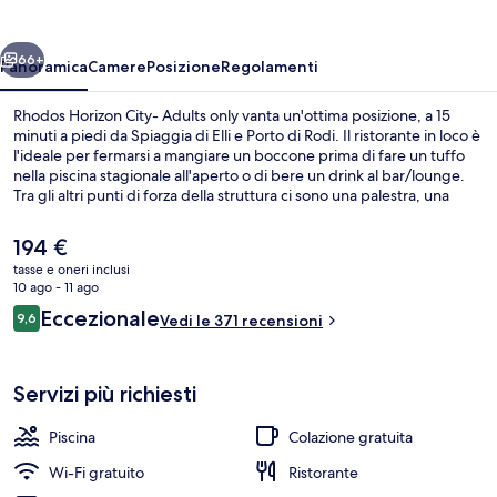
Adults
only
ietro
Avanti
66+
Panoramica
Camere
Posizione
Regolamenti
Rhodos Horizon City- Adults only vanta un'ottima posizione, a 15
minuti a piedi da Spiaggia di Elli e Porto di Rodi. Il ristorante in loco è
l'ideale per fermarsi a mangiare un boccone prima di fare un tuffo
nella piscina stagionale all'aperto o di bere un drink al bar/lounge.
Tra gli altri punti di forza della struttura ci sono una palestra, una
sauna e uno snack bar. Le recensioni degli ospiti lodano il personale
gentile della struttura.
Il
194 €
prezzo
tasse e oneri inclusi
attuale
10 ago - 11 ago
Suite Deluxe, 1 letto king, vista mare, 
è
Recensioni
Eccezionale
9,6
Vedi le 371 recensioni
194 €
9,6 su 10
Servizi più richiesti
Piscina
Colazione gratuita
Wi-Fi gratuito
Ristorante