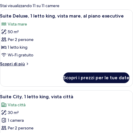
per
Stai visualizzando 11 su 11 camere
le
Apri
Suite Deluxe, 1 letto king, vista mare, 
14
Suite Deluxe, 1 letto king, vista mare, al piano executive
camere
tutte
Vista mare
le
50 m²
foto
per
Per 2 persone
Suite
1 letto king
Deluxe,
Wi-Fi gratuito
1
Altri
Scopri di più
letto
dettagli
king,
per
Scopri i prezzi per le tue date
Suite
vista
Deluxe,
mare,
1
Apri
Una camera d'albergo con un letto gr
al
8
letto
Suite City, 1 letto king, vista città
tutte
piano
king,
Vista città
vista
le
executive
mare,
30 m²
foto
al
per
1 camera
piano
Suite
executive
Per 2 persone