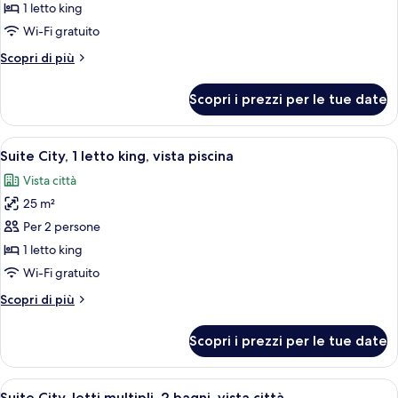
City,
1 letto king
1
Wi-Fi gratuito
letto
Altri
Scopri di più
king,
dettagli
vista
per
Scopri i prezzi per le tue date
città
Suite
City,
1
Apri
Camera d'albergo con un letto grande,
8
letto
Suite City, 1 letto king, vista piscina
tutte
king,
Vista città
vista
le
città
25 m²
foto
per
Per 2 persone
Suite
1 letto king
City,
Wi-Fi gratuito
1
Altri
Scopri di più
letto
dettagli
king,
per
Scopri i prezzi per le tue date
Suite
vista
City,
piscina
1
Apri
Una camera da letto moderna con un l
9
letto
Suite City, letti multipli, 2 bagni, vista città