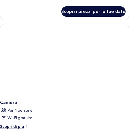
dettagli
per
Scopri i prezzi per le tue date
Camera
Camera
Per 4 persone
Wi-Fi gratuito
Altri
Scopri di più