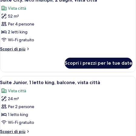
tutte
king,
Vista città
vista
le
piscina
52 m²
foto
per
Per 4 persone
Suite
2 letti king
City,
Wi-Fi gratuito
letti
Altri
Scopri di più
multipli,
dettagli
2
per
Scopri i prezzi per le tue date
Suite
bagni,
City,
vista
letti
Apri
Una camera d'albergo con un letto gra
città
5
multipli,
Suite Junior, 1 letto king, balcone, vista città
tutte
2
Vista città
bagni,
le
vista
24 m²
foto
città
per
Per 2 persone
Suite
1 letto king
Junior,
Wi-Fi gratuito
1
Altri
Scopri di più
letto