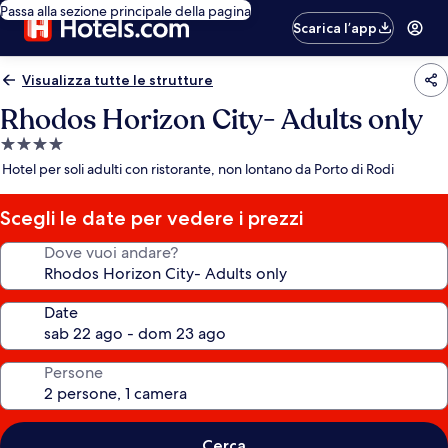
Passa alla sezione principale della pagina
Scarica l’app
Visualizza tutte le strutture
Rhodos Horizon City- Adults only
Struttura
a
Hotel per soli adulti con ristorante, non lontano da Porto di Rodi
4.0
stelle
Scegli le date per vedere i prezzi
Dove vuoi andare?
Date
Persone
Cerca