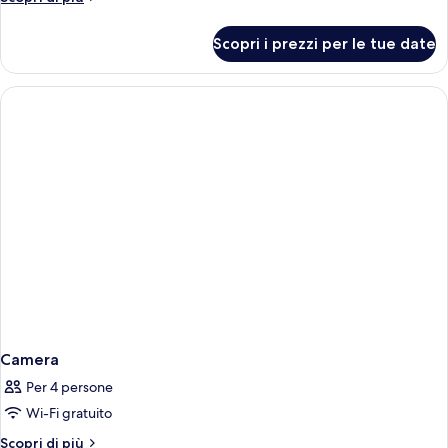
2
dettagli
letti
per
Scopri i prezzi per le tue date
Camera
singoli,
con
1
letto
camera
matrimoniale
da
o
2
letto,
letti
vista
singoli,
oceano
1
camera
parziale
da
letto,
vista
oceano
parziale
Camera
Per 4 persone
Wi-Fi gratuito
Altri
Scopri di più