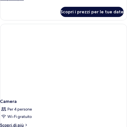
dettagli
per
Scopri i prezzi per le tue date
Camera
Camera
Per 4 persone
Wi-Fi gratuito
Altri
Scopri di più