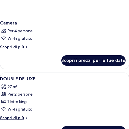
Camera
Per 4 persone
Wi-Fi gratuito
Altri
Scopri di più
dettagli
per
Scopri i prezzi per le tue date
Camera
Apri
Una stanza con un letto, una scrivania,
3
DOUBLE DELUXE
tutte
27 m²
le
Per 2 persone
foto
per
1 letto king
DOUBLE
Wi-Fi gratuito
DELUXE
Altri
Scopri di più
dettagli
per