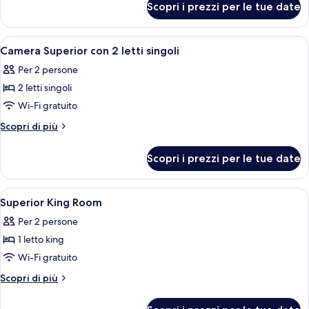
(Waterfront)
Scopri i prezzi per le tue date
Camera
Deluxe
(Waterfront)
Apri
Una camera d'albergo con due letti si
5
Camera Superior con 2 letti singoli
tutte
Per 2 persone
le
2 letti singoli
foto
per
Wi-Fi gratuito
Camera
Altri
Scopri di più
Superior
dettagli
per
con
Scopri i prezzi per le tue date
Camera
2
Superior
letti
con
Apri
Superior King Room | Biancheria da lett
5
singoli
2
Superior King Room
tutte
letti
Per 2 persone
singoli
le
1 letto king
foto
per
Wi-Fi gratuito
Superior
Altri
Scopri di più
King
dettagli
per
Room