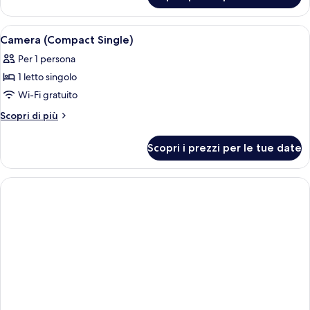
Standard
Apri
Una camera d'albergo con una scrivania
5
Camera (Compact Single)
tutte
Per 1 persona
le
1 letto singolo
foto
per
Wi-Fi gratuito
Camera
Altri
Scopri di più
(Compact
dettagli
per
Single)
Scopri i prezzi per le tue date
Camera
(Compact
Single)