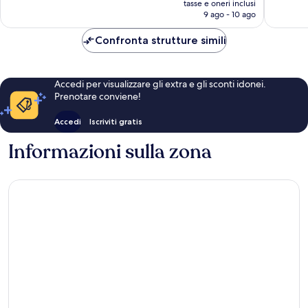
tasse e oneri inclusi
recensioni
recensio
attuale
9 ago - 10 ago
è
398 €
Confronta strutture simili
Accedi per visualizzare gli extra e gli sconti idonei.
Prenotare conviene!
Accedi
Iscriviti gratis
Informazioni sulla zona