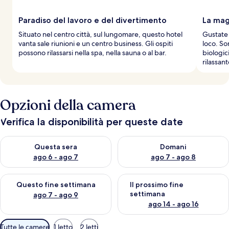
Paradiso del lavoro e del divertimento
La mag
Situato nel centro città, sul lungomare, questo hotel
Gustate 
vanta sale riunioni e un centro business. Gli ospiti
loco. So
possono rilassarsi nella spa, nella sauna o al bar.
biologic
rilassant
Opzioni della camera
Verifica la disponibilità per queste date
Verifica la disponibilità per questa sera, ago 6 - ago 7
Verifica la disponibilità per d
Questa sera
Domani
ago 6 - ago 7
ago 7 - ago 8
Verifica la disponibilità per questo fine settimana, ago 7 - ago
Verifica la disponibilità per il
Questo fine settimana
Il prossimo fine
settimana
ago 7 - ago 9
ago 14 - ago 16
Filtri
Tutte le camere
1 letto
2 letti