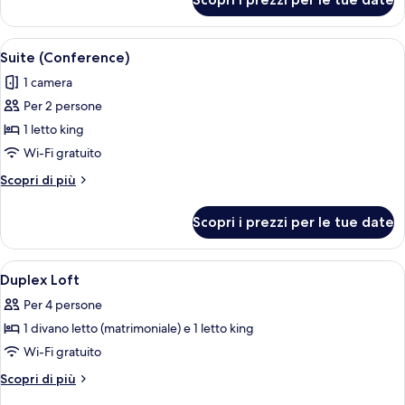
Suite
(Admiral)
Apri
Una camera d'hotel moderna con zona
5
Suite (Conference)
tutte
1 camera
le
Per 2 persone
foto
per
1 letto king
Suite
Wi-Fi gratuito
(Conference)
Altri
Scopri di più
dettagli
per
Scopri i prezzi per le tue date
Suite
(Conference)
Apri
Un soggiorno moderno con un divano bl
5
Duplex Loft
tutte
Per 4 persone
le
1 divano letto (matrimoniale) e 1 letto king
foto
per
Wi-Fi gratuito
Duplex
Altri
Scopri di più
Loft
dettagli