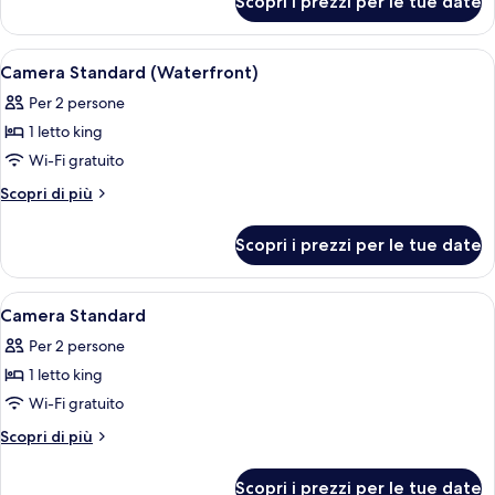
Scopri i prezzi per le tue date
Superior
King
Room
Apri
Camera d'albergo moderna con un letto 
6
Camera Standard (Waterfront)
tutte
Per 2 persone
le
1 letto king
foto
per
Wi-Fi gratuito
Camera
Altri
Scopri di più
Standard
dettagli
per
(Waterfront)
Scopri i prezzi per le tue date
Camera
Standard
(Waterfront)
Apri
Una camera d'albergo con un letto, una
6
Camera Standard
tutte
Per 2 persone
le
1 letto king
foto
per
Wi-Fi gratuito
Camera
Altri
Scopri di più
Standard
dettagli
per
Scopri i prezzi per le tue date
Camera