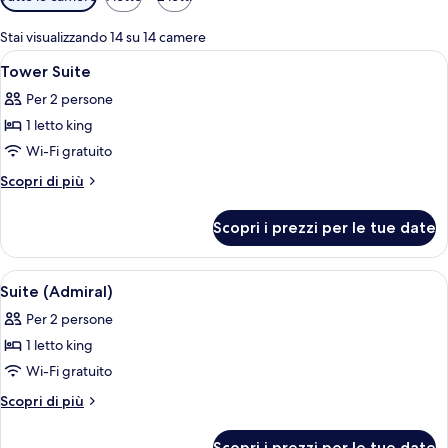
disponibili
per
Stai visualizzando 14 su 14 camere
le
Apri
Una moderna camera d'albergo con travi
6
Tower Suite
camere
tutte
Per 2 persone
le
1 letto king
foto
per
Wi-Fi gratuito
Tower
Altri
Scopri di più
Suite
dettagli
per
Scopri i prezzi per le tue date
Tower
Suite
Apri
Suite (Admiral) | Biancheria da letto di
5
Suite (Admiral)
tutte
Per 2 persone
le
1 letto king
foto
per
Wi-Fi gratuito
Suite
Altri
Scopri di più
(Admiral)
dettagli
per
Scopri i prezzi per le tue date