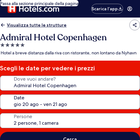
Passa alla sezione principale della pagina
Scarica l’app
Visualizza tutte le strutture
Admiral Hotel Copenhagen
Struttura
a
Hotel a breve distanza dalla riva con ristorante, non lontano da Nyhavn
5.0
stelle
Scegli le date per vedere i prezzi
Dove vuoi andare?
Date
Persone
Cerca