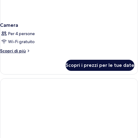
Camera
Per 4 persone
Wi-Fi gratuito
Altri
Scopri di più
dettagli
per
Scopri i prezzi per le tue date
Camera