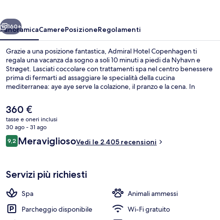
ietro
Avanti
160+
Panoramica
Camere
Posizione
Regolamenti
Grazie a una posizione fantastica, Admiral Hotel Copenhagen ti
regala una vacanza da sogno a soli 10 minuti a piedi da Nyhavn e
Strøget. Lasciati coccolare con trattamenti spa nel centro benessere
prima di fermarti ad assaggiare le specialità della cucina
mediterranea: aye aye serve la colazione, il pranzo e la cena. In
questo hotel di lusso troverai anche un bar/lounge, una palestra
aperta giorno e notte e una sauna. Le recensioni dei viaggiatori
Il
360 €
lodano il personale gentile e la colazione. Approfitta dei mezzi
prezzo
tasse e oneri inclusi
pubblici nelle vicinanze: Stazione di Kongens Nytorv è a 8 min e
attuale
30 ago - 31 ago
Stazione metro di Marmorkirken a 9 min a piedi.
Porticciolo
è
Recensioni
Meraviglioso
9,2
Vedi le 2.405 recensioni
360 €
9,2 su 10
Servizi più richiesti
Spa
Animali ammessi
Parcheggio disponibile
Wi-Fi gratuito