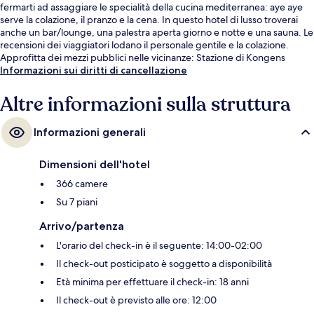
fermarti ad assaggiare le specialità della cucina mediterranea: aye aye
serve la colazione, il pranzo e la cena. In questo hotel di lusso troverai
anche un bar/lounge, una palestra aperta giorno e notte e una sauna. Le
recensioni dei viaggiatori lodano il personale gentile e la colazione.
Approfitta dei mezzi pubblici nelle vicinanze: Stazione di Kongens
Nytorv è a 8 min e Stazione metro di Marmorkirken a 9 min a piedi.
Informazioni sui diritti di cancellazione
Altre informazioni sulla struttura
Informazioni generali
Dimensioni dell'hotel
366 camere
Su 7 piani
Arrivo/partenza
L'orario del check-in è il seguente: 14:00-02:00
Il check-out posticipato è soggetto a disponibilità
Età minima per effettuare il check-in: 18 anni
Il check-out è previsto alle ore: 12:00