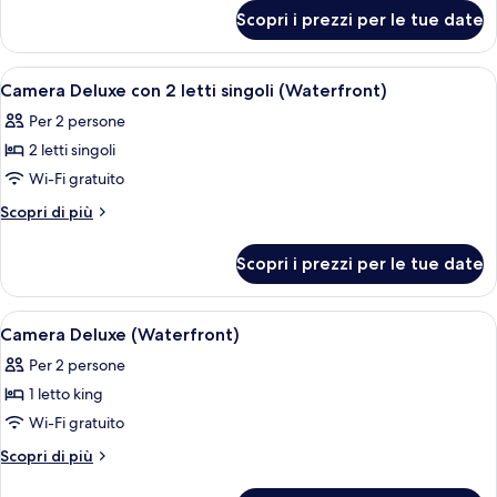
per
Scopri i prezzi per le tue date
Duplex
Loft
Apri
Camera Deluxe con 2 letti singoli (Wate
6
Camera Deluxe con 2 letti singoli (Waterfront)
tutte
Per 2 persone
le
2 letti singoli
foto
per
Wi-Fi gratuito
Camera
Altri
Scopri di più
Deluxe
dettagli
per
con
Scopri i prezzi per le tue date
Camera
2
Deluxe
letti
con
Apri
Una camera d'albergo con un letto gra
6
singoli
2
Camera Deluxe (Waterfront)
tutte
letti
(Waterfront)
Per 2 persone
singoli
le
(Waterfront)
1 letto king
foto
per
Wi-Fi gratuito
Camera
Altri
Scopri di più
Deluxe
dettagli
per