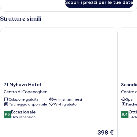
Scopri i prezzi per le tue date
DOUBLE
DELUXE
Strutture simili
71 Nyhavn Hotel
Scandic
71
Scandic
71 Nyhavn Hotel
Scandi
Nyhavn
Spectr
Centro di Copenaghen
Centro 
Hotel
Centro
Colazione gratuita
Animali ammessi
Spa
Centro
di
Parcheggio disponibile
Wi-Fi gratuito
Parche
di
Copena
Copenaghen
9.6
8.4
Eccezionale
Ott
9,6
8,4
su
su
1.169 recensioni
3.40
10,
10,
Eccezionale,
Ottimo,
Il
398 €
1.169
3.406
prezzo