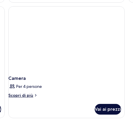
città
ità, tende oscuranti
Camera
Per 4 persone
Altri
Scopri di più
dettagli
per
i
Vai ai prezzi
Camera