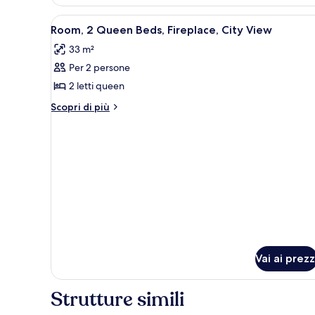
Apri
Biancheria da letto di alta qual
15
Room, 2 Queen Beds, Fireplace, City View
tutte
33 m²
le
Per 2 persone
foto
per
2 letti queen
Room,
Altri
Scopri di più
2
dettagli
per
Queen
Room,
Beds,
2
Fireplace,
Queen
City
Beds,
Fireplace,
View
City
View
Vai ai prezz
Strutture simili