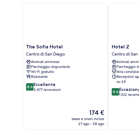
The Sofia Hotel
Hotel Z
The
Hotel
The Sofia Hotel
Hotel Z
Sofia
Z
Centro di San Diego
Centro di San
Hotel
Centro
Animali ammessi
Animali amm
Centro
di
Parcheggio disponibile
Parcheggio d
di
San
Wi-Fi gratuito
Aria condizio
San
Diego
Ristorante
Reception ap
Diego
su 24
8.6
Eccellente
8,6
9.4
Eccezion
su
2.477 recensioni
9,4
su
1.102 recens
10,
10,
Eccellente,
Eccezionale,
2.477
Il
1.102
174 €
recensioni
prezzo
recensioni
tasse e oneri inclusi
attuale
27 ago - 28 ago
è
174 €