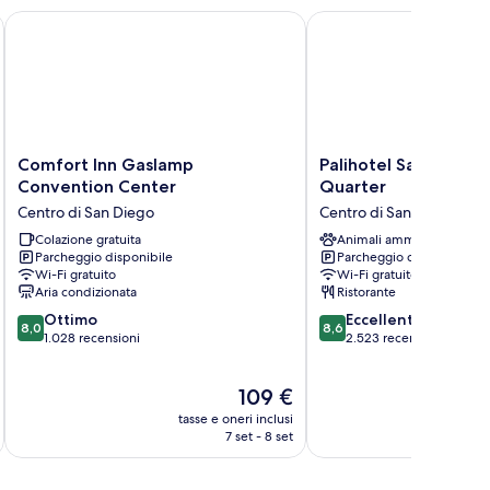
o Downtown/Gaslamp Quarter
Comfort Inn Gaslamp Convention Center
Palihotel San Diego G
Comfort
Palihotel
Comfort Inn Gaslamp
Palihotel San Diego
Inn
San
Convention Center
Quarter
Gaslamp
Diego
Centro di San Diego
Centro di San Diego
Convention
Gaslamp
Center
Colazione gratuita
Quarter
Animali ammessi
Parcheggio disponibile
Parcheggio disponibile
Centro
Centro
Wi-Fi gratuito
Wi-Fi gratuito
di
di
Aria condizionata
Ristorante
San
San
8.0
8.6
Diego
Ottimo
Diego
Eccellente
8,0
8,6
su
su
1.028 recensioni
2.523 recensioni
10,
10,
Ottimo,
Eccellente,
Il
109 €
1.028
2.523
prezzo
recensioni
recensioni
tasse e oneri inclusi
t
attuale
7 set - 8 set
è
109 €