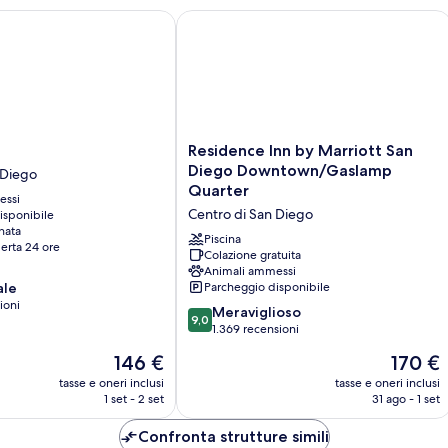
Residence Inn by Marriott San Dieg
Residence
Residence Inn by Marriott San
Inn
Diego Downtown/Gaslamp
 Diego
by
Quarter
essi
Marriott
Centro di San Diego
isponibile
San
nata
Diego
Piscina
erta 24 ore
Downtown/Gaslamp
Colazione gratuita
Animali ammessi
Quarter
ale
Parcheggio disponibile
Centro
ioni
di
9.0
Meraviglioso
9,0
San
su
1.369 recensioni
Diego
10,
Il
Il
146 €
170 €
Meraviglioso,
prezzo
prezzo
1.369
tasse e oneri inclusi
tasse e oneri inclusi
attuale
attuale
1 set - 2 set
31 ago - 1 set
recensioni
è
è
146 €
170 €
Confronta strutture simili