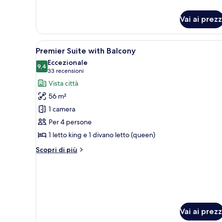
per
città
Camera,
Vai ai prezz
1
letto
king,
Apri
Una camera d'albergo con un le
caminetto,
16
Premier Suite with Balcony
tutte
vista
Eccezionale
città
le
9,4
9,4 su 10
(33
33 recensioni
foto
recensioni)
Vista città
per
56 m²
Premier
1 camera
Suite
Per 4 persone
with
1 letto king e 1 divano letto (queen)
Balcony
Altri
Scopri di più
dettagli
per
Premier
Suite
with
Balcony
Vai ai prezz