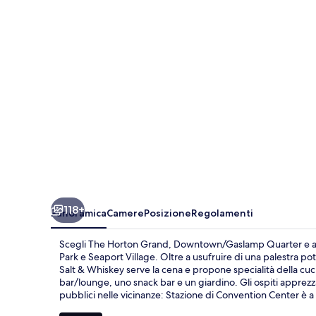
Downtown/Gaslamp
Quarter
118+
Panoramica
Camere
Posizione
Regolamenti
Scegli The Horton Grand, Downtown/Gaslamp Quarter e allogg
Park e Seaport Village. Oltre a usufruire di una palestra po
Salt & Whiskey serve la cena e propone specialità della cuc
bar/lounge, uno snack bar e un giardino. Gli ospiti apprezza
pubblici nelle vicinanze: Stazione di Convention Center è a