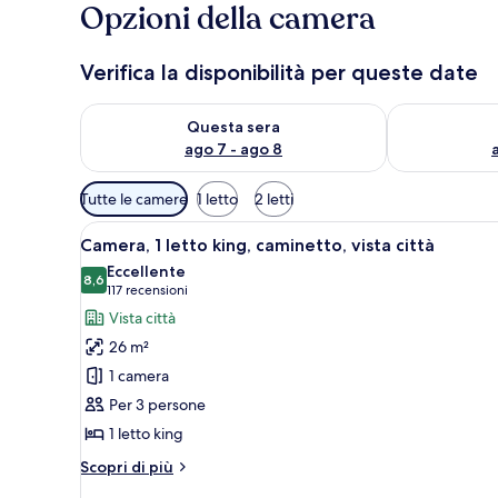
Opzioni della camera
Verifica la disponibilità per queste date
Verifica la disponibilità per questa sera, ago 7 - ago
Verifica la di
Questa sera
ago 7 - ago 8
Filtri
Tutte le camere
1 letto
2 letti
disponibili
Apri
Una camera da letto con un letto
per
7
Camera, 1 letto king, caminetto, vista città
tutte
le
Eccellente
le
8,6
camere
8,6 su 10
(117
117 recensioni
foto
recensioni)
Vista città
per
26 m²
Camera,
1 camera
1
Per 3 persone
letto
1 letto king
king,
caminetto,
Altri
Scopri di più
vista
dettagli