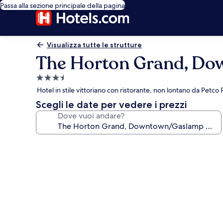
Passa alla sezione principale della pagina
Visualizza tutte le strutture
The Horton Grand, Do
Struttura
a
Hotel in stile vittoriano con ristorante, non lontano da Petco 
3.5
Scegli le date per vedere i prezzi
stelle
Dove vuoi andare?
Galleria
fotografica
per
The
Horton
Grand,