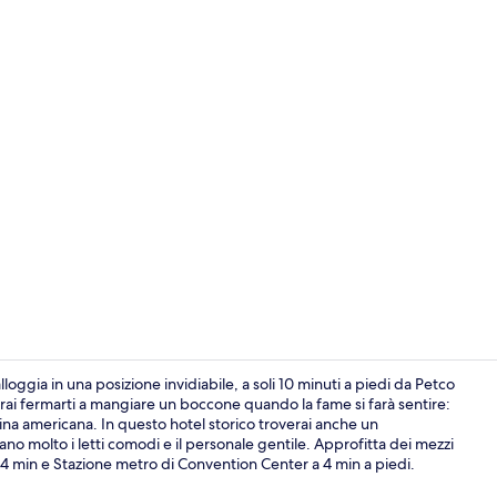
Ingresso int
ia in una posizione invidiabile, a soli 10 minuti a piedi da Petco
trai fermarti a mangiare un boccone quando la fame si farà sentire:
ina americana. In questo hotel storico troverai anche un
Ingresso int
no molto i letti comodi e il personale gentile. Approfitta dei mezzi
 4 min e Stazione metro di Convention Center a 4 min a piedi.