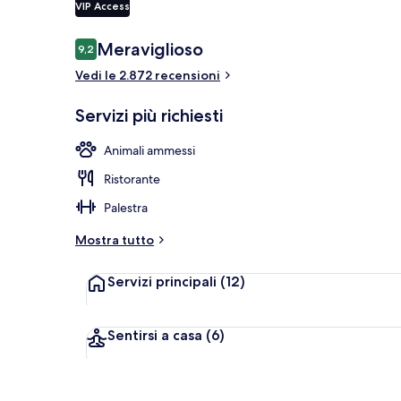
VIP Access
Recensioni
Meraviglioso
9,2
9,2 su 10
Servizio di c
Vedi le 2.872 recensioni
Servizi più richiesti
Animali ammessi
Ristorante
Palestra
Mostra tutto
Servizi principali
(12)
Sentirsi a casa
(6)