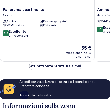
Panorama
Ammos
Panorama apartments
Ammos
apartments
Bay
Corfu
Agios G
Corfu
Agios
Piscina
Parcheggio gratuito
Wi-Fi 
Gordios
Wi-Fi gratuito
Ristorante
10.0
Ecc
10
8.8
Eccellente
su
3 rec
8,8
su
214 recensioni
10,
10,
Eccezion
Eccellente,
3
Il
55 €
214
recensio
prezzo
tasse e oneri inclusi
recensioni
attuale
2 set - 3 set
è
55 €
Confronta strutture simili
Accedi per visualizzare gli extra e gli sconti idonei.
Prenotare conviene!
Accedi
Iscriviti gratis
Informazioni sulla zona