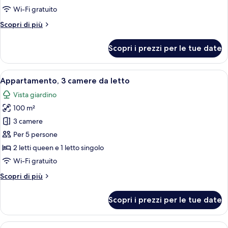
vista
Wi-Fi gratuito
piscina
Altri
Scopri di più
dettagli
per
Scopri i prezzi per le tue date
Monolocale,
vista
piscina
Apri
Una camera da letto con un letto, una c
11
Appartamento, 3 camere da letto
tutte
Vista giardino
le
100 m²
foto
per
3 camere
Appartamento,
Per 5 persone
3
2 letti queen e 1 letto singolo
camere
Wi-Fi gratuito
da
Altri
Scopri di più
letto
dettagli
per
Scopri i prezzi per le tue date
Appartamento,
3
camere
Apri
Camera da letto con un letto, un como