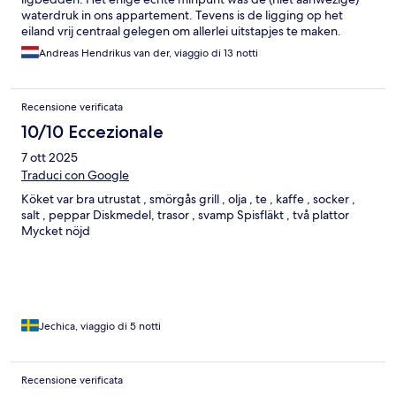
waterdruk in ons appartement. Tevens is de ligging op het
eiland vrij centraal gelegen om allerlei uitstapjes te maken.
Andreas Hendrikus van der, viaggio di 13 notti
Recensione verificata
10/10 Eccezionale
7 ott 2025
Traduci con Google
Köket var bra utrustat , smörgås grill , olja , te , kaffe , socker ,
salt , peppar Diskmedel, trasor , svamp Spisfläkt , två plattor
Mycket nöjd
Jechica, viaggio di 5 notti
Recensione verificata