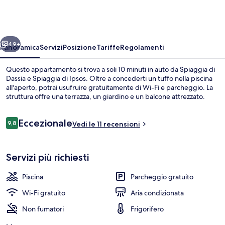
Apartments,
Elena
&
ietro
Avanti
Maria
49+
Panoramica
Servizi
Posizione
Tariffe
Regolamenti
by
Questo appartamento si trova a soli 10 minuti in auto da Spiaggia di
Konnect
Dassia e Spiaggia di Ipsos. Oltre a concederti un tuffo nella piscina
all'aperto, potrai usufruire gratuitamente di Wi-Fi e parcheggio. La
struttura offre una terrazza, un giardino e un balcone attrezzato.
Recensioni
Eccezionale
9,8
Vedi le 11 recensioni
9,8 su 10
Appartamento, 2 camere da letto | Cuci
Servizi più richiesti
Piscina
Parcheggio gratuito
Wi-Fi gratuito
Aria condizionata
Non fumatori
Frigorifero