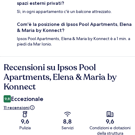
spazi esterni privati?
Sì, in ogni appartamento c'è un balcone attrezzato.
Com'è la posizione di Ipsos Pool Apartments, Elena
& Maria by Konnect?
Ipsos Pool Apartments, Elena & Maria by Konnect è a 1 min. a
piedi da Mar Ionio.
Recensioni su Ipsos Pool
Recensioni
Apartments, Elena & Maria by
Konnect
Eccezionale
9,8
11 recensioni
9,6
8,8
9,6
Pulizia
Servizi
Condizioni e dotazioni
della struttura