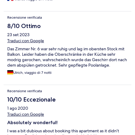
moyen dommage car le lieu est plutôt calme. Elena répond à
nos questions très volontiers. Ce fut un agréable séjour
Recensione verificata
8/10 Ottimo
23 set 2023
Traduci con Google
Das Zimmer Nr. 6 war sehr ruhig und lag im obersten Stock mit
Balkon. Leider haben die Oberschränke in der Küche sehr
modrig gerochen, wahrscheinlich wurde das Geschirr dort nach
dem abspülen getrocknet. Sehr gepflegte Poolanlage.
Ulrich, viaggio di 7 notti
Recensione verificata
10/10 Eccezionale
1 ago 2020
Traduci con Google
Absolutely wonderful!
I was a bit dubious about booking this apartment as it didn’t