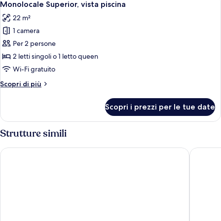
7
da
Monolocale Superior, vista piscina
tutte
letto
22 m²
le
1 camera
foto
per
Per 2 persone
Monolocale
2 letti singoli o 1 letto queen
Superior,
Wi-Fi gratuito
vista
Altri
Scopri di più
piscina
dettagli
per
Scopri i prezzi per le tue date
Monolocale
Superior,
vista
Strutture simili
piscina
Panorama apartments
Ammos 