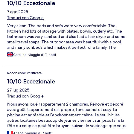
10/10 Eccezionale
7 ago 2025
Traduci con Google
Very clean. The beds and sofa were very comfortable. The
kitchen had lots of storage with plates, bowls, cutlery etc. The
bathroom was very sanitised and also had a hair dryer and some
small travel soaps. The outdoor area was beautiful with a pool
and many sunbeds which makes it perfect for a family. The
apartments were also cleaned regulary this included of, beds
Caroline, viaggio di 11 notti
changed,new towels, and more. Overall i would highly
reccomend this place.
Recensione verificata
10/10 Eccezionale
27 lug 2025
Traduci con Google
Nous avons loué l’appartement 2 chambres. Rénové et décoré
avec goût l’appartement est propre, fonctionnel et cosy. La
piscine est agréable et l’environnement calme. Le seul hic les
autres locataires beaucoup de jeunes viennent sur ipsos faire la
fête du coup ce peut être bruyant suivant le voisinage que vous
avez. Nous avions une bande d’italiens fêtards à côté c’était
Ariane, viaggio di 7 notti