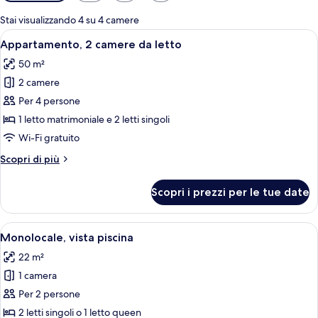
disponibili
per
Stai visualizzando 4 su 4 camere
le
Apri
Una camera d'albergo con due letti, u
11
Appartamento, 2 camere da letto
camere
tutte
50 m²
le
2 camere
foto
per
Per 4 persone
Appartamento,
1 letto matrimoniale e 2 letti singoli
2
Wi-Fi gratuito
camere
Altri
Scopri di più
da
dettagli
letto
per
Scopri i prezzi per le tue date
Appartamento,
2
camere
Apri
Una camera da letto con due letti, un a
13
da
Monolocale, vista piscina
tutte
letto
22 m²
le
1 camera
foto
per
Per 2 persone
Monolocale,
2 letti singoli o 1 letto queen