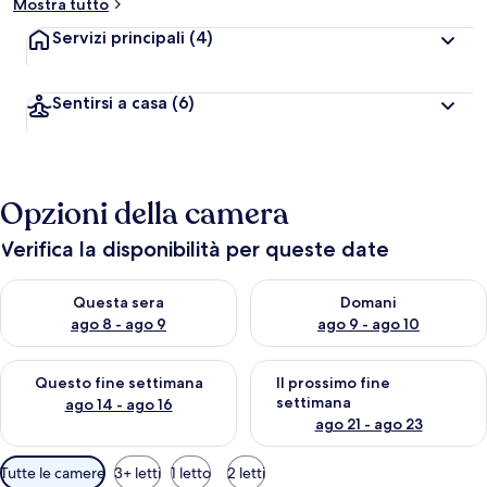
Mostra tutto
Servizi principali
(4)
Sentirsi a casa
(6)
Opzioni della camera
Verifica la disponibilità per queste date
Verifica la disponibilità per questa sera, ago 8 - ago 9
Verifica la disponibilità per d
Questa sera
Domani
ago 8 - ago 9
ago 9 - ago 10
Verifica la disponibilità per questo fine settimana, ago 14 - ag
Verifica la disponibilità per i
Questo fine settimana
Il prossimo fine
settimana
ago 14 - ago 16
ago 21 - ago 23
Filtri
Tutte le camere
3+ letti
1 letto
2 letti