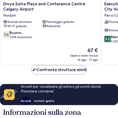
Divya
Executi
Divya Sutra Plaza and Conference Centre
Execut
Sutra
Residen
Calgary Airport
City V
Plaza
by
Horizon
Parco C
and
Best
Conference
Animali ammessi
Parcheggio gratuito
Western
Piscin
Wi-Fi gratuito
Ristorante
Centre
Calgary
Anima
Calgary
City
7.4
Buono
7,4
Airport
View
9.2
Mer
su
7.674 recensioni
9,2
Horizon
North
su
3.021
10,
Parco
10,
Buono,
Il
67 €
Commerc
Meravigl
7.674
prezzo
Aurora
3.021
tasse e oneri inclusi
recensioni
attuale
16 ago - 17 ago
recensio
è
67 €
Confronta strutture simili
Accedi per visualizzare gli extra e gli sconti idonei.
Prenotare conviene!
Accedi
Iscriviti gratis
Informazioni sulla zona