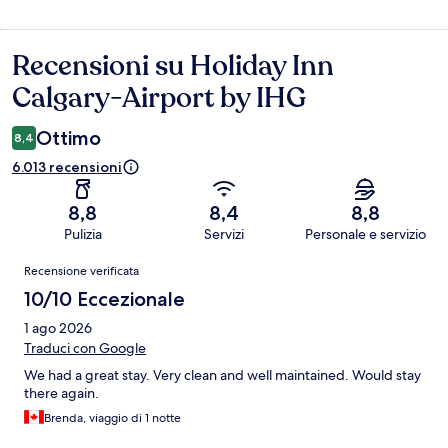
Recensioni su Holiday Inn
Recensioni
Calgary-Airport by IHG
Ottimo
8,4
6.013 recensioni
8,8
8,4
8,8
Pulizia
Servizi
Personale e servizio
Recensioni
Recensione verificata
10/10 Eccezionale
1 ago 2026
Traduci con Google
We had a great stay. Very clean and well maintained. Would stay
there again.
Brenda, viaggio di 1 notte