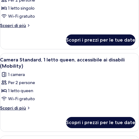
Per 2 persone
foto
per
1 letto singolo
Camera
Wi-Fi gratuito
Standard
Altri
Scopri di più
dettagli
per
Scopri i prezzi per le tue date
Camera
Standard
Apri
Camera d'albergo con un letto, una sc
2
Camera Standard, 1 letto queen, accessibile ai disabili
tutte
(Mobility)
le
1 camera
foto
Per 2 persone
per
1 letto queen
Camera
Standard,
Wi-Fi gratuito
1
Altri
Scopri di più
letto
dettagli
per
queen,
Scopri i prezzi per le tue date
Camera
accessibile
Standard,
ai
1
Apri
Una camera d'albergo moderna con un l