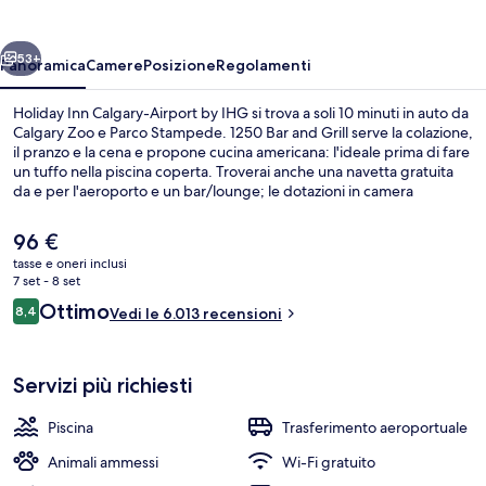
Airport
by
ietro
Avanti
IHG
53+
Panoramica
Camere
Posizione
Regolamenti
Holiday Inn Calgary-Airport by IHG si trova a soli 10 minuti in auto da
Calgary Zoo e Parco Stampede. 1250 Bar and Grill serve la colazione,
il pranzo e la cena e propone cucina americana: l'ideale prima di fare
un tuffo nella piscina coperta. Troverai anche una navetta gratuita
da e per l'aeroporto e un bar/lounge; le dotazioni in camera
includono frigoriferi e microonde. Le recensioni dei viaggiatori
menzionano i letti comodi e il personale gentile.
Il
96 €
prezzo
tasse e oneri inclusi
attuale
7 set - 8 set
Servizio di colazione, pranzo e cena
è
Recensioni
Ottimo
8,4
Vedi le 6.013 recensioni
96 €
8,4 su 10
Servizi più richiesti
Piscina
Trasferimento aeroportuale
Animali ammessi
Wi-Fi gratuito