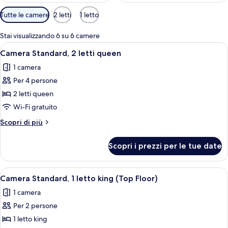
Filtri
Tutte le camere
2 letti
1 letto
disponibili
per
Stai visualizzando 6 su 6 camere
le
Apri
Una camera d'albergo con due letti, an
5
Camera Standard, 2 letti queen
camere
tutte
1 camera
le
Per 4 persone
foto
per
2 letti queen
Camera
Wi-Fi gratuito
Standard,
Altri
Scopri di più
2
dettagli
letti
per
Scopri i prezzi per le tue date
Camera
queen
Standard,
2
Apri
Una camera d'albergo con un letto gra
3
letti
Camera Standard, 1 letto king (Top Floor)
tutte
queen
1 camera
le
Per 2 persone
foto
per
1 letto king