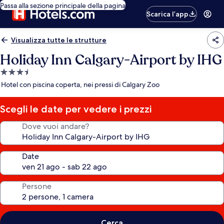
Passa alla sezione principale della pagina
Scarica l’app
Visualizza tutte le strutture
Holiday Inn Calgary-Airport by IHG
Struttura
a
Hotel con piscina coperta, nei pressi di Calgary Zoo
3.5
stelle
Scegli le date per vedere i prezzi
Dove vuoi andare?
Date
Persone
Cerca