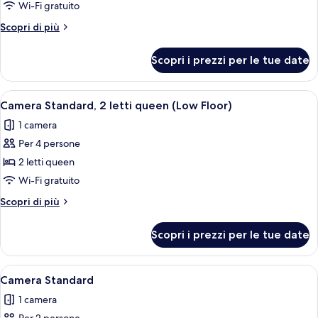
Camera
Wi-Fi gratuito
Standard,
Altri
Scopri di più
1
dettagli
letto
per
Scopri i prezzi per le tue date
Camera
king
Standard,
(Top
1
Apri
Camera d'albergo con due letti, una sc
Floor)
3
letto
Camera Standard, 2 letti queen (Low Floor)
tutte
king
1 camera
(Top
le
Floor)
Per 4 persone
foto
per
2 letti queen
Camera
Wi-Fi gratuito
Standard,
Altri
Scopri di più
2
dettagli
letti
per
Scopri i prezzi per le tue date
Camera
queen
Standard,
(Low
2
Apri
Un letto con lenzuola bianche e una te
Floor)
4
letti
Camera Standard
tutte
queen
1 camera
(Low
le
Floor)