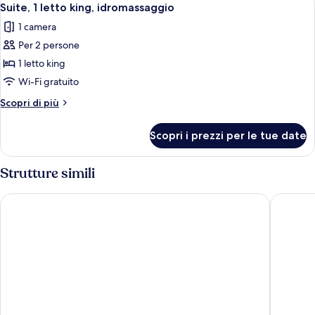
3
disabili
letto
Suite, 1 letto king, idromassaggio
tutte
queen,
(Mobility)
1 camera
accessibile
le
ai
Per 2 persone
foto
disabili
per
1 letto king
(Mobility)
Suite,
Wi-Fi gratuito
1
Altri
Scopri di più
letto
dettagli
king,
per
Scopri i prezzi per le tue date
Suite,
idromassaggio
1
letto
Strutture simili
king,
idromassaggio
Divya Sutra Plaza and Conference Centre Calgary Airport
Executiv