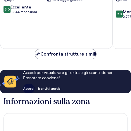
-
All
All
Inclusiv
8.6
Eccellente
8,6
9.0
Inclusive
Zona
Mer
su
8.344 recensioni
9,0
su
El
Hoteler
2.757
10,
10,
Medano
Eccellente,
Meravigl
Ejidal
8.344
2.757
recensioni
recensio
Confronta strutture simili
Accedi per visualizzare gli extra e gli sconti idonei.
Prenotare conviene!
Accedi
Iscriviti gratis
Informazioni sulla zona