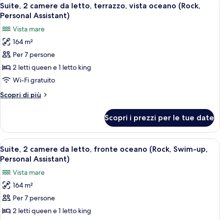
Apri
13
camere
Suite, 2 camere da letto, terrazzo, vista oceano (Rock,
tutte
da
Personal Assistant)
letto
le
Vista mare
(Deluxe)
foto
164 m²
per
Per 7 persone
Suite,
2
2 letti queen e 1 letto king
camere
Wi-Fi gratuito
da
Altri
Scopri di più
letto,
dettagli
terrazzo,
per
Scopri i prezzi per le tue date
Suite,
vista
2
oceano
camere
Apri
Una suite moderna con piscina privata,
(Rock,
13
da
Suite, 2 camere da letto, fronte oceano (Rock, Swim-up,
tutte
letto,
Personal
Personal Assistant)
terrazzo,
le
Assistant)
Vista mare
vista
foto
oceano
164 m²
per
(Rock,
Per 7 persone
Suite,
Personal
Assistant)
2
2 letti queen e 1 letto king