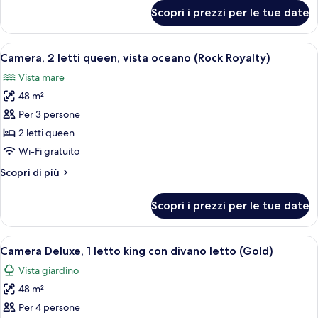
vista
per
Scopri i prezzi per le tue date
Suite,
oceano
2
(Rock,
camere
Apri
Camera d'albergo con due letti, televisi
Personal
9
da
Camera, 2 letti queen, vista oceano (Rock Royalty)
tutte
letto,
Assistant)
Vista mare
vista
le
oceano
48 m²
foto
(Rock,
per
Per 3 persone
Personal
Camera,
Assistant)
2 letti queen
2
Wi-Fi gratuito
letti
Altri
Scopri di più
queen,
dettagli
vista
per
Scopri i prezzi per le tue date
Camera,
oceano
2
(Rock
letti
Apri
Una moderna camera d'hotel con un ampi
Royalty)
7
queen,
Camera Deluxe, 1 letto king con divano letto (Gold)
tutte
vista
Vista giardino
oceano
le
(Rock
48 m²
foto
Royalty)
per
Per 4 persone