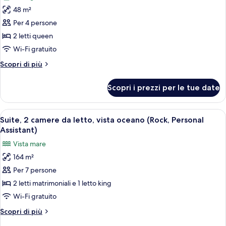
le
Assistant)
oceano
48 m²
foto
(Rock,
per
Per 4 persone
Personal
Camera
Assistant)
2 letti queen
Deluxe,
Wi-Fi gratuito
2
Altri
Scopri di più
letti
dettagli
queen
per
Scopri i prezzi per le tue date
Camera
(Gold)
Deluxe,
2
Apri
Una moderna camera d'hotel con un am
13
letti
Suite, 2 camere da letto, vista oceano (Rock, Personal
tutte
queen
Assistant)
(Gold)
le
Vista mare
foto
164 m²
per
Per 7 persone
Suite,
2
2 letti matrimoniali e 1 letto king
camere
Wi-Fi gratuito
da
Altri
Scopri di più
letto,
dettagli