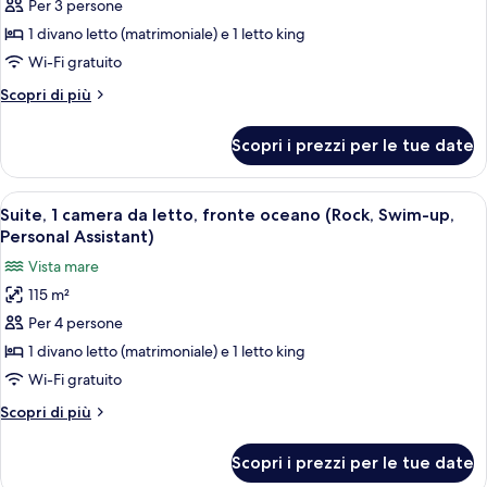
per
Per 3 persone
Camera,
1 divano letto (matrimoniale) e 1 letto king
vista
Wi-Fi gratuito
oceano
Altri
Scopri di più
(Rock
dettagli
Royalty,
per
Scopri i prezzi per le tue date
Camera,
King)
vista
oceano
Apri
Una suite moderna con piscina privata,
13
(Rock
Suite, 1 camera da letto, fronte oceano (Rock, Swim-up,
tutte
Royalty,
Personal Assistant)
King)
le
Vista mare
foto
115 m²
per
Per 4 persone
Suite,
1
1 divano letto (matrimoniale) e 1 letto king
camera
Wi-Fi gratuito
da
Altri
Scopri di più
letto,
dettagli
fronte
per
Scopri i prezzi per le tue date
Suite,
oceano