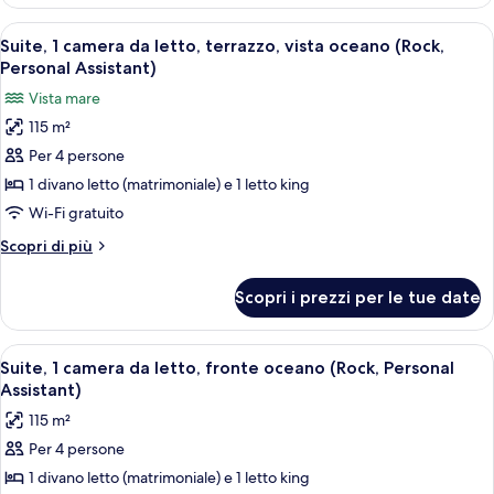
1
(Rock,
camera
Apri
Una terrazza sul tetto con lettini, un 
Swim-
12
da
Suite, 1 camera da letto, terrazzo, vista oceano (Rock,
tutte
letto,
up,
Personal Assistant)
fronte
le
Personal
Vista mare
oceano
foto
Assistant)
(Rock,
115 m²
per
Swim-
Per 4 persone
Suite,
up,
Personal
1
1 divano letto (matrimoniale) e 1 letto king
Assistant)
camera
Wi-Fi gratuito
da
Altri
Scopri di più
letto,
dettagli
terrazzo,
per
Scopri i prezzi per le tue date
Suite,
vista
1
oceano
camera
Apri
Un bagno moderno con una vasca frees
(Rock,
11
da
Suite, 1 camera da letto, fronte oceano (Rock, Personal
tutte
letto,
Personal
Assistant)
terrazzo,
le
Assistant)
115 m²
vista
foto
oceano
Per 4 persone
per
(Rock,
1 divano letto (matrimoniale) e 1 letto king
Suite,
Personal