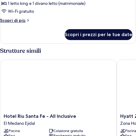
Camera
1 letto king e 1 divano letto (matrimoniale)
Deluxe,
Wi-Fi gratuito
1
Altri
Scopri di più
letto
dettagli
king
per
Scopri i prezzi per le tue date
Camera
con
Deluxe,
divano
1
Strutture simili
letto
letto
(Gold)
king
Hotel Riu Santa Fe - All Inclusive
Hyatt Ziv
con
divano
letto
(Gold)
Hotel
Hyatt
Hotel Riu Santa Fe - All Inclusive
Hyatt Z
Riu
Ziva
El Medano Ejidal
Zona Ho
Santa
Los
Piscina
Colazione gratuita
Piscin
Fe
Cabos-
Spa
Parcheggio gratuito
Spa