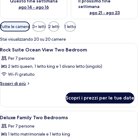
Questo fine settimana
Il prossimo fine
settimana
ago 14 - ago 16
ago 21 - ago 23
Filtri
Tutte le camere
3+ letti
2 letti
1 letto
disponibili
per
Stai visualizzando 20 su 20 camere
le
Apri
Una camera d'albergo moderna con un l
15
Rock Suite Ocean View Two Bedroom
camere
tutte
Per 7 persone
le
2 letti queen, 1 letto king e 1 divano letto (singolo)
foto
per
Wi-Fi gratuito
Rock
Altri
Scopri di più
Suite
dettagli
per
Ocean
Scopri i prezzi per le tue date
Rock
View
Suite
Two
Ocean
Apri
Una camera d'albergo moderna con un le
10
Bedroom
View
Deluxe Family Two Bedrooms
tutte
Two
Per 7 persone
Bedroom
le
1 letto matrimoniale e 1 letto king
foto