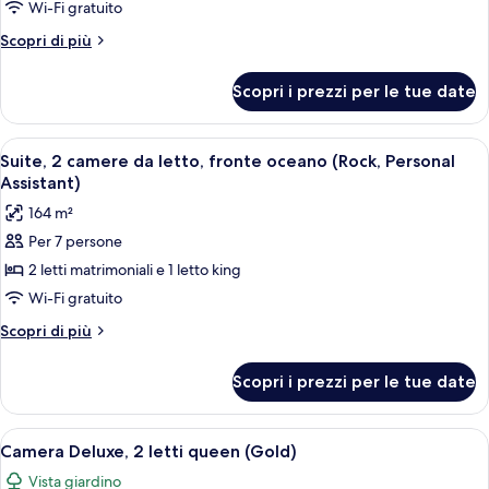
camere
Wi-Fi gratuito
da
Altri
Scopri di più
letto,
dettagli
fronte
per
Scopri i prezzi per le tue date
Suite,
oceano
2
(Rock,
camere
Apri
Un bagno moderno con una vasca frees
Swim-
12
da
Suite, 2 camere da letto, fronte oceano (Rock, Personal
tutte
letto,
up,
Assistant)
fronte
le
Personal
164 m²
oceano
foto
Assistant)
(Rock,
Per 7 persone
per
Swim-
2 letti matrimoniali e 1 letto king
Suite,
up,
Personal
2
Wi-Fi gratuito
Assistant)
camere
Altri
Scopri di più
da
dettagli
per
letto,
Scopri i prezzi per le tue date
Suite,
fronte
2
oceano
camere
Apri
Camera d'albergo con due letti, televisi
7
(Rock,
da
Camera Deluxe, 2 letti queen (Gold)
tutte
letto,
Personal
Vista giardino
fronte