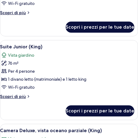
Assistant)
1
Wi-Fi gratuito
camera
Altri
Scopri di più
da
dettagli
per
letto,
Scopri i prezzi per le tue date
Suite,
fronte
1
oceano
camera
Apri
Una moderna camera d'hotel con una tel
11
(Rock,
da
Suite Junior (King)
tutte
letto,
Personal
Vista giardino
fronte
le
Assistant)
oceano
76 m²
foto
(Rock,
per
Per 4 persone
Personal
Suite
Assistant)
1 divano letto (matrimoniale) e 1 letto king
Junior
Wi-Fi gratuito
(King)
Altri
Scopri di più
dettagli
per
Scopri i prezzi per le tue date
Suite
Junior
(King)
Apri
Una moderna camera d'hotel con un ampi
9
Camera Deluxe, vista oceano parziale (King)
tutte