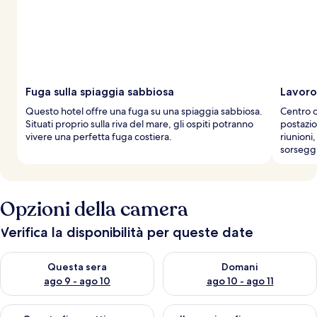
Fuga sulla spiaggia sabbiosa
Lavoro
Questo hotel offre una fuga su una spiaggia sabbiosa.
Centro c
Situati proprio sulla riva del mare, gli ospiti potranno
postazio
vivere una perfetta fuga costiera.
riunioni
sorseggi
Opzioni della camera
Verifica la disponibilità per queste date
Verifica la disponibilità per questa sera, ago 9 - ago 10
Verifica la disponibilità per d
Questa sera
Domani
ago 9 - ago 10
ago 10 - ago 11
Verifica la disponibilità per questo fine settimana, ago 14 - ag
Verifica la disponibilità per i