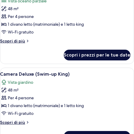
Vista oceano parziale
le
48 m²
foto
per
Per 4 persone
Camera
1 divano letto (matrimoniale) e 1 letto king
Deluxe,
Wi-Fi gratuito
vista
Altri
Scopri di più
oceano
dettagli
parziale
per
Scopri i prezzi per le tue date
Camera
(King)
Deluxe,
vista
Apri
Una moderna camera d'hotel con un ampi
9
oceano
Camera Deluxe (Swim-up King)
tutte
parziale
Vista giardino
(King)
le
48 m²
foto
per
Per 4 persone
Camera
1 divano letto (matrimoniale) e 1 letto king
Deluxe
Wi-Fi gratuito
(Swim-
Altri
Scopri di più
up
dettagli
King)
per