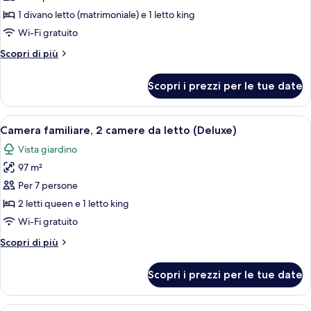
1
1 divano letto (matrimoniale) e 1 letto king
camera
Wi-Fi gratuito
da
Altri
Scopri di più
letto,
dettagli
vista
per
Scopri i prezzi per le tue date
Suite,
oceano
1
(Rock,
camera
Apri
Una moderna camera d'hotel con un ampi
Personal
11
da
Camera familiare, 2 camere da letto (Deluxe)
tutte
letto,
Assistant)
Vista giardino
vista
le
oceano
97 m²
foto
(Rock,
per
Per 7 persone
Personal
Camera
Assistant)
2 letti queen e 1 letto king
familiare,
Wi-Fi gratuito
2
Altri
Scopri di più
camere
dettagli
da
per
Scopri i prezzi per le tue date
Camera
letto
familiare,
(Deluxe)
2
Una terrazza sul tetto con lettini, un 