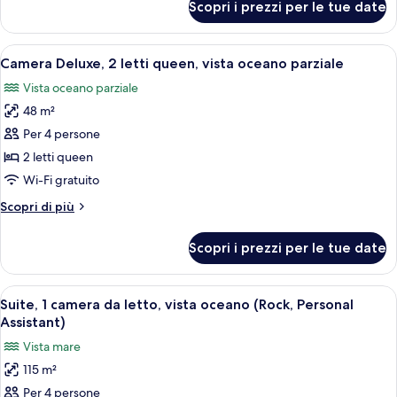
Scopri i prezzi per le tue date
Camera
Deluxe
(Swim-
Apri
Camera d'albergo con due letti, televisi
8
up
Camera Deluxe, 2 letti queen, vista oceano parziale
tutte
King)
Vista oceano parziale
le
48 m²
foto
per
Per 4 persone
Camera
2 letti queen
Deluxe,
Wi-Fi gratuito
2
Altri
Scopri di più
letti
dettagli
queen,
per
Scopri i prezzi per le tue date
Camera
vista
Deluxe,
oceano
2
Apri
Una moderna camera d'hotel con un am
parziale
11
letti
Suite, 1 camera da letto, vista oceano (Rock, Personal
tutte
queen,
Assistant)
vista
le
Vista mare
oceano
foto
parziale
115 m²
per
Per 4 persone
Suite,