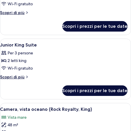
per
Wi-Fi gratuito
Deluxe
Altri
Scopri di più
Family
dettagli
per
Two
Scopri i prezzi per le tue date
Deluxe
Bedrooms
Family
Two
Apri
Una camera d'hotel moderna con un le
10
Bedrooms
Junior King Suite
tutte
Per 3 persone
le
2 letti king
foto
per
Wi-Fi gratuito
Junior
Altri
Scopri di più
King
dettagli
per
Suite
Scopri i prezzi per le tue date
Junior
King
Suite
Apri
Una borsa in tessuto blu con un'etichet
10
Camera, vista oceano (Rock Royalty, King)
tutte
Vista mare
le
48 m²
foto