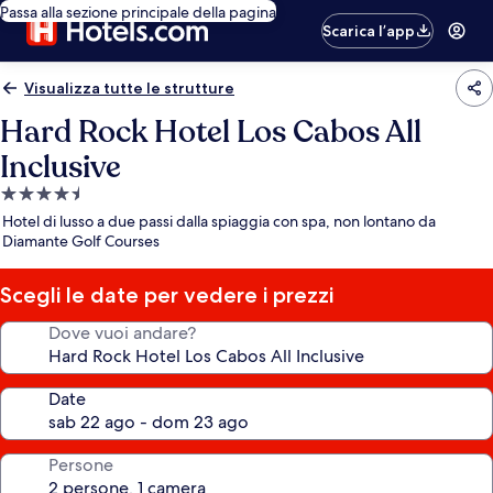
Passa alla sezione principale della pagina
Scarica l’app
Visualizza tutte le strutture
Hard Rock Hotel Los Cabos All
Inclusive
Struttura
a
Hotel di lusso a due passi dalla spiaggia con spa, non lontano da
4.5
Diamante Golf Courses
stelle
Scegli le date per vedere i prezzi
Dove vuoi andare?
Date
Persone