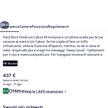
Hotel
Los
Cabos
ietro
Avanti
All
57+
Panoramica
Camere
Posizione
Regolamenti
Inclusive
Hard Rock Hotel Los Cabos All Inclusive è un'ottima scelta per le tue
vacanze al mare a Los Cabos. Se hai voglia di fare un tuffo
rinfrescante, visita le 5 piscine all'aperto, mentre, se sei in vena di
relax, dirigiti alla spa e scegli tra massaggi “deep tissue”, trattamenti
per il viso e manicure/pedicure. Per mangiare troverai 8 ristoranti e
un bar/lounge, ideale per sorseggiare una bibita fresca. Le altre
dotazioni di questo hotel di lusso includono un miniclub per bambini
VIP Access
(gratuito), un bar a bordo piscina e un centro fitness. I viaggiatori
apprezzano il personale gentile e le condizioni generali del posto.
Il
437 €
Vista aerea
prezzo
tasse e oneri inclusi
attuale
16 ago - 17 ago
è
Recensioni
Ottimo
8,4
Vedi le 1.469 recensioni
437 €
8,4 su 10
Servizi più richiesti