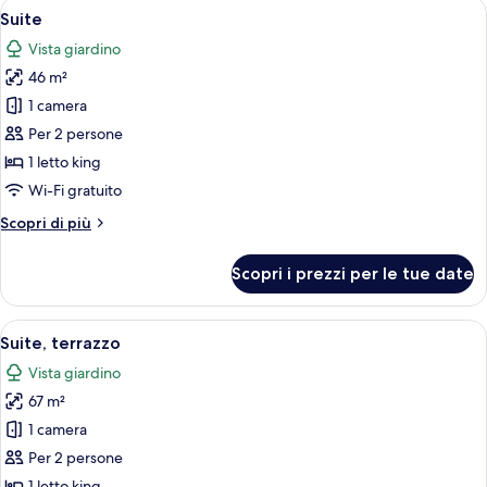
Apri
Suite | Biancheria da letto di alta qual
11
Suite
tutte
Vista giardino
le
46 m²
foto
per
1 camera
Suite
Per 2 persone
1 letto king
Wi-Fi gratuito
Altri
Scopri di più
dettagli
per
Scopri i prezzi per le tue date
Suite
Apri
Una camera da letto con un letto, una
5
Suite, terrazzo
tutte
Vista giardino
le
67 m²
foto
per
1 camera
Suite,
Per 2 persone
terrazzo
1 letto king