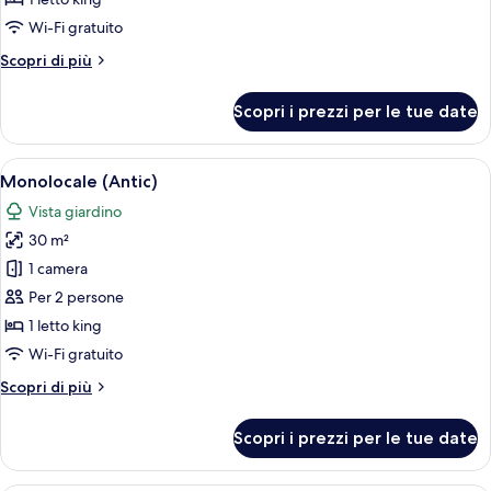
Wi-Fi gratuito
Altri
Scopri di più
dettagli
per
Scopri i prezzi per le tue date
Suite,
terrazzo
Apri
Una camera da letto con un letto, una
5
Monolocale (Antic)
tutte
Vista giardino
le
30 m²
foto
per
1 camera
Monolocale
Per 2 persone
(Antic)
1 letto king
Wi-Fi gratuito
Altri
Scopri di più
dettagli
per
Scopri i prezzi per le tue date
Monolocale
(Antic)