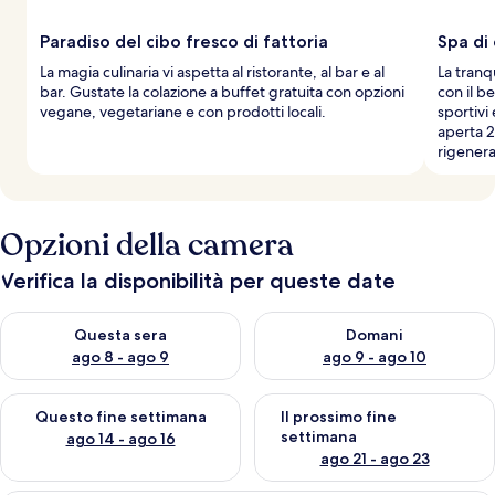
Paradiso del cibo fresco di fattoria
Spa di
La magia culinaria vi aspetta al ristorante, al bar e al
La tranq
bar. Gustate la colazione a buffet gratuita con opzioni
con il b
vegane, vegetariane e con prodotti locali.
sportivi 
aperta 2
rigenera
Opzioni della camera
Verifica la disponibilità per queste date
Verifica la disponibilità per questa sera, ago 8 - ago 9
Verifica la disponibilità per d
Questa sera
Domani
ago 8 - ago 9
ago 9 - ago 10
Verifica la disponibilità per questo fine settimana, ago 14 - ag
Verifica la disponibilità per i
Questo fine settimana
Il prossimo fine
settimana
ago 14 - ago 16
ago 21 - ago 23