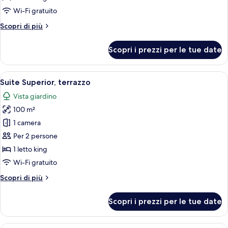
Wi-Fi gratuito
Altri
Scopri di più
dettagli
per
Scopri i prezzi per le tue date
Suite
Grand
Apri
Un bagno con una vasca, una scrivania 
5
Suite Superior, terrazzo
tutte
Vista giardino
le
100 m²
foto
per
1 camera
Suite
Per 2 persone
Superior,
1 letto king
terrazzo
Wi-Fi gratuito
Altri
Scopri di più
dettagli
per
Scopri i prezzi per le tue date
Suite
Superior,
terrazzo
Una camera da letto con un letto grand