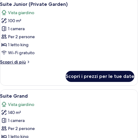
Apri
10
Garden)
Suite Junior (Private Garden)
tutte
Vista giardino
le
100 m²
foto
per
1 camera
Suite
Per 2 persone
Junior
1 letto king
(Private
Wi-Fi gratuito
Garden)
Altri
Scopri di più
dettagli
per
Scopri i prezzi per le tue date
Suite
Junior
(Private
Apri
Una camera da letto con un letto, soffi
11
Garden)
Suite Grand
tutte
Vista giardino
le
140 m²
foto
per
1 camera
Suite
Per 2 persone
Grand
1 letto king