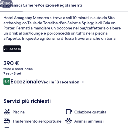
180+
Panoramica
Camere
Posizione
Regolamenti
Hotel Amagatay Menorca si trova a soli 10 minuti in auto da Sito
archeologico Taula de Torralba d'en Salort e Spiaggia di Cala en
Porter. Fermati a mangiare un boccone nel bar/caffetteria o a bere
un drink al bar/lounge e poi concediti un tuffo nella piscina
all'aperto. In questo agriturismo di lusso troverai anche un bar a
bordo piscina, uno snack bar e un giardino.
VIP Access
Il
390 €
Camera doppia, vista giardino | Bianche
prezzo
tasse e oneri inclusi
attuale
7 set - 8 set
è
Recensioni
Eccezionale
9,4
Vedi le 13 recensioni
390 €
9,4 su 10
Servizi più richiesti
Piscina
Colazione gratuita
Trasferimento aeroportuale
Animali ammessi