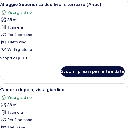
Apri
Una camera da letto con un letto, un s
5
Alloggio Superior su due livelli, terrazzo (Antic)
tutte
Vista giardino
le
55 m²
foto
per
1 camera
Alloggio
Per 2 persone
Superior
1 letto king
su
Wi-Fi gratuito
due
Altri
Scopri di più
livelli,
dettagli
terrazzo
per
Scopri i prezzi per le tue date
(Antic)
Alloggio
Superior
su
Apri
Una camera da letto con un letto, una p
9
due
Camera doppia, vista giardino
tutte
livelli,
Vista giardino
terrazzo
le
(Antic)
88 m²
foto
per
1 camera
Camera
Per 2 persone
doppia,
1 letto king