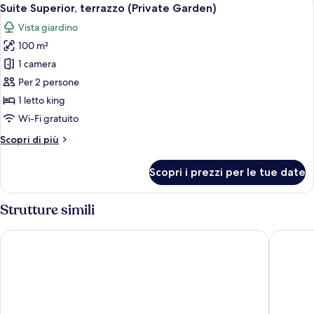
Apri
11
Suite Superior, terrazzo (Private Garden)
tutte
Vista giardino
le
100 m²
foto
per
1 camera
Suite
Per 2 persone
Superior,
1 letto king
terrazzo
Wi-Fi gratuito
(Private
Altri
Scopri di più
Garden)
dettagli
per
Scopri i prezzi per le tue date
Suite
Superior,
terrazzo
Strutture simili
(Private
Garden)
Santa Ponsa - Fontenille Collection
Valentin