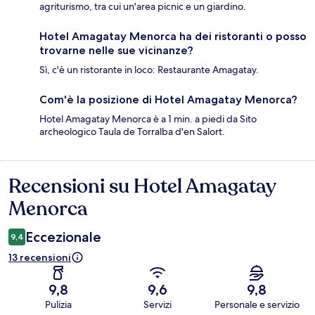
agriturismo, tra cui un'area picnic e un giardino.
Hotel Amagatay Menorca ha dei ristoranti o posso
trovarne nelle sue vicinanze?
Sì, c'è un ristorante in loco: Restaurante Amagatay.
Com'è la posizione di Hotel Amagatay Menorca?
Hotel Amagatay Menorca è a 1 min. a piedi da Sito
archeologico Taula de Torralba d'en Salort.
Recensioni su Hotel Amagatay
Recensioni
Menorca
Eccezionale
9,4
13 recensioni
9,8
9,6
9,8
Pulizia
Servizi
Personale e servizio