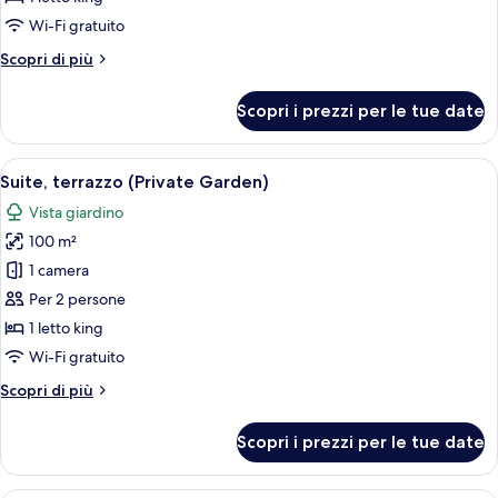
vista
Wi-Fi gratuito
giardino
Altri
Scopri di più
dettagli
per
Scopri i prezzi per le tue date
Camera
doppia,
vista
Apri
Una camera da letto moderna con un l
8
giardino
Suite, terrazzo (Private Garden)
tutte
Vista giardino
le
100 m²
foto
per
1 camera
Suite,
Per 2 persone
terrazzo
1 letto king
(Private
Wi-Fi gratuito
Garden)
Altri
Scopri di più
dettagli
per
Scopri i prezzi per le tue date
Suite,
terrazzo
(Private
Una camera accogliente con un letto, u