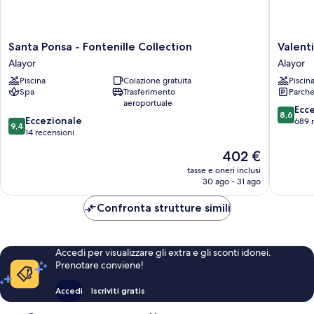
Santa
Valentin
Santa Ponsa - Fontenille Collection
Valent
Ponsa
Son
Alayor
Alayor
-
Bou
Piscina
Colazione gratuita
Piscin
Fontenille
Alayor
Spa
Trasferimento
Parche
Collection
aeroportuale
Alayor
8.6
Ecc
8,6
9.4
Eccezionale
su
689 
9,4
su
14 recensioni
10,
10,
Eccellen
Il
402 €
Eccezionale,
689
prezzo
14
tasse e oneri inclusi
recensio
attuale
30 ago - 31 ago
recensioni
è
402 €
Confronta strutture simili
Accedi per visualizzare gli extra e gli sconti idonei.
Prenotare conviene!
Accedi
Iscriviti gratis