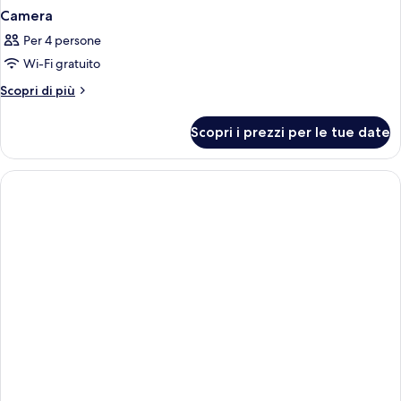
Camera
Per 4 persone
Wi-Fi gratuito
Altri
Scopri di più
dettagli
per
Scopri i prezzi per le tue date
Camera