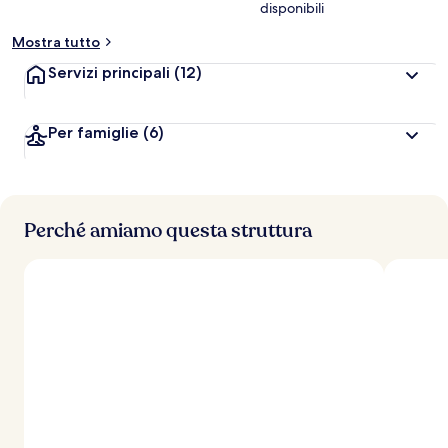
disponibili
t
a
Mostra tutto
z
i
Servizi principali
(12)
o
n
i
Per famiglie
(6)
p
i
ù
Perché amiamo questa struttura
a
l
t
e
d
e
i
v
i
a
g