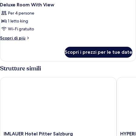
Deluxe Room With View
Per 4 persone
1 letto king
Wi-Fi gratuito
Altri
Scopri di più
dettagli
per
Scopri i prezzi per le tue date
Deluxe
Room
With
Strutture simili
View
IMLAUER Hotel Pitter Salzburg
HYPERIO
IMLAUER
HYPERI
IMLAUER Hotel Pitter Salzburg
HYPERI