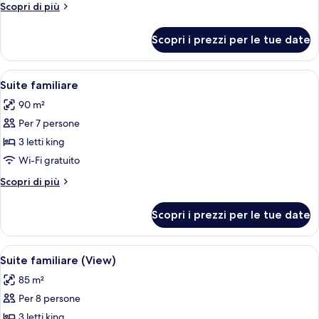
Altri
Scopri di più
dettagli
per
Scopri i prezzi per le tue date
Suite
Presidenziale
Apri
Una camera d'albergo con un letto gra
11
Suite familiare
tutte
90 m²
le
Per 7 persone
foto
per
3 letti king
Suite
Wi-Fi gratuito
familiare
Altri
Scopri di più
dettagli
per
Scopri i prezzi per le tue date
Suite
familiare
Apri
Camera d'albergo con un letto grande, 
12
Suite familiare (View)
tutte
85 m²
le
Per 8 persone
foto
per
3 letti king