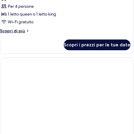
Per 4 persone
1 letto queen o 1 letto king
Wi-Fi gratuito
Altri
Scopri di più
dettagli
per
Scopri i prezzi per le tue date
DOUBLE
DELUXE