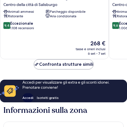
Hotel
Hotel
Centro della città di Salisburgo
Centro d
Pitter
Salzbur
Animali ammessi
Parcheggio disponibile
Anima
Salzburg
Centro
Ristorante
Aria condizionata
Ristor
Centro
della
della
città
9.4
9.6
Eccezionale
Ecc
9,4
9,6
città
di
su
su
1.108 recensioni
1.006
di
Salisbur
10,
10,
Salisburgo
Eccezionale,
Eccezion
Il
268 €
1.108
1.006
prezzo
recensioni
recensio
tasse e oneri inclusi
attuale
6 set - 7 set
è
268 €
Confronta strutture simili
Accedi per visualizzare gli extra e gli sconti idonei.
Prenotare conviene!
Accedi
Iscriviti gratis
Informazioni sulla zona