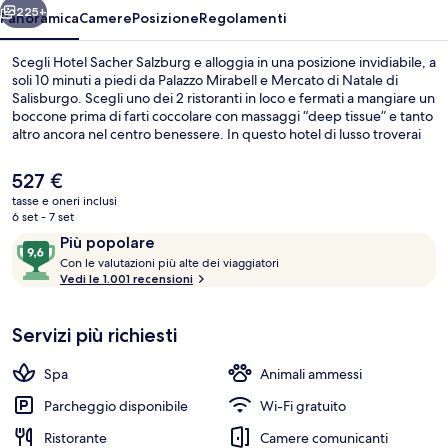
225+
Panoramica
Camere
Posizione
Regolamenti
Scegli Hotel Sacher Salzburg e alloggia in una posizione invidiabile, a
soli 10 minuti a piedi da Palazzo Mirabell e Mercato di Natale di
Salisburgo. Scegli uno dei 2 ristoranti in loco e fermati a mangiare un
boccone prima di farti coccolare con massaggi “deep tissue” e tanto
altro ancora nel centro benessere. In questo hotel di lusso troverai
anche un bar/lounge, un centro fitness e una palestra aperta giorno
e notte. Altri viaggiatori apprezzano il personale gentile della
Il
527 €
struttura.
prezzo
tasse e oneri inclusi
attuale
6 set - 7 set
Bar (in loco)
è
Recensioni
9,6
Più popolare
527 €
C
su
Con le valutazioni più alte dei viaggiatori
o
Vedi le 1.001 recensioni
10,
n
Più
popolare
Servizi più richiesti
l
e
Spa
Animali ammessi
v
a
Parcheggio disponibile
Wi-Fi gratuito
l
Ristorante
Camere comunicanti
u