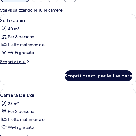
disponibili
per
Stai visualizzando 14 su 14 camere
le
Apri
Un soggiorno lussuoso con divano, pol
6
Suite Junior
camere
tutte
40 m²
le
Per 3 persone
foto
per
1 letto matrimoniale
Suite
Wi-Fi gratuito
Junior
Altri
Scopri di più
dettagli
per
Scopri i prezzi per le tue date
Suite
Junior
Apri
Una camera d'albergo con un letto gr
5
Camera Deluxe
tutte
28 m²
le
Per 2 persone
foto
per
1 letto matrimoniale
Camera
Wi-Fi gratuito
Deluxe
Altri