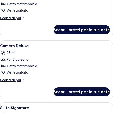
Suite
1 letto matrimoniale
Signature,
Wi-Fi gratuito
balcone
Altri
Scopri di più
dettagli
per
Scopri i prezzi per le tue date
Suite
Signature,
balcone
Apri
Camera d'albergo con un letto grande, 
6
Camera Deluxe
tutte
28 m²
le
Per 2 persone
foto
per
1 letto matrimoniale
Camera
Wi-Fi gratuito
Deluxe
Altri
Scopri di più
dettagli
per
Scopri i prezzi per le tue date
Camera
Deluxe
Apri
Un ampio soggiorno con un divano spaz
8
Suite Signature
tutte