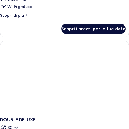
Suite
Wi-Fi gratuito
familiare
Altri
Scopri di più
(View)
dettagli
per
Scopri i prezzi per le tue date
Suite
familiare
(View)
DOUBLE DELUXE
30 m²