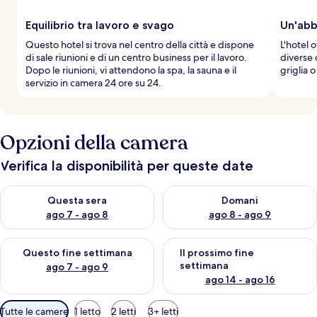
g
i
Equilibrio tra lavoro e svago
Un'abb
a
Questo hotel si trova nel centro della città e dispone
L'hotel o
t
di sale riunioni e di un centro business per il lavoro.
diverse o
o
Dopo le riunioni, vi attendono la spa, la sauna e il
griglia o
r
servizio in camera 24 ore su 24.
i
Opzioni della camera
Verifica la disponibilità per queste date
Verifica la disponibilità per questa sera, ago 7 - ago 8
Verifica la disponibilità per d
Questa sera
Domani
ago 7 - ago 8
ago 8 - ago 9
Verifica la disponibilità per questo fine settimana, ago 7 - ago
Verifica la disponibilità per il
Questo fine settimana
Il prossimo fine
settimana
ago 7 - ago 9
ago 14 - ago 16
Filtri
Tutte le camere
1 letto
2 letti
3+ letti