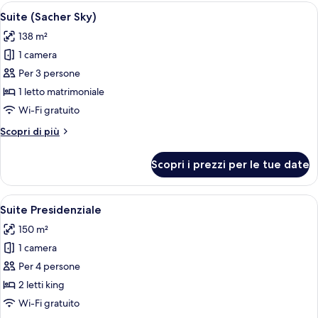
Apri
Un soggiorno moderno con una grande f
9
Suite (Sacher Sky)
tutte
138 m²
le
1 camera
foto
per
Per 3 persone
Suite
1 letto matrimoniale
(Sacher
Wi-Fi gratuito
Sky)
Altri
Scopri di più
dettagli
per
Scopri i prezzi per le tue date
Suite
(Sacher
Sky)
Apri
Un soggiorno con camino, un lampadario
10
Suite Presidenziale
tutte
150 m²
le
1 camera
foto
per
Per 4 persone
Suite
2 letti king
Presidenziale
Wi-Fi gratuito