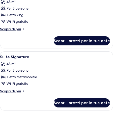
48 m²
le
Per 3 persone
foto
per
1 letto king
Suite
Wi-Fi gratuito
Signature
Altri
Scopri di più
dettagli
per
Scopri i prezzi per le tue date
Suite
Signature
Apri
Una stanza con camino, due poltrone, u
6
Suite Signature
tutte
48 m²
le
Per 3 persone
foto
per
1 letto matrimoniale
Suite
Wi-Fi gratuito
Signature
Altri
Scopri di più
dettagli
per
Scopri i prezzi per le tue date
Suite
Signature