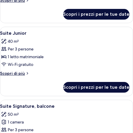
Scopri di più
dettagli
per
Scopri i prezzi per le tue date
Camera
Deluxe
Apri
Un'elegante camera da letto con un let
6
Suite Junior
tutte
40 m²
le
Per 3 persone
foto
per
1 letto matrimoniale
Suite
Wi-Fi gratuito
Junior
Altri
Scopri di più
dettagli
per
Scopri i prezzi per le tue date
Suite
Junior
Apri
Un soggiorno con camino, un lampadario
7
Suite Signature, balcone
tutte
50 m²
le
1 camera
foto
per
Per 3 persone