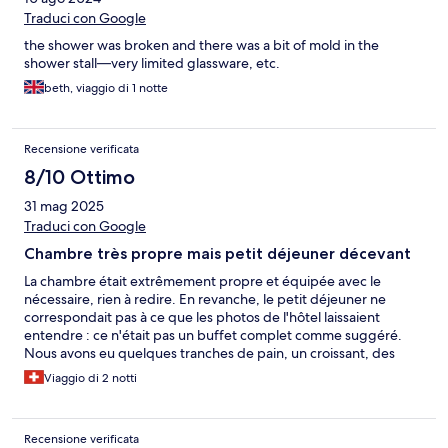
Traduci con Google
the shower was broken and there was a bit of mold in the
shower stall—very limited glassware, etc.
beth, viaggio di 1 notte
Recensione verificata
8/10 Ottimo
31 mag 2025
Traduci con Google
Chambre très propre mais petit déjeuner décevant
La chambre était extrêmement propre et équipée avec le
nécessaire, rien à redire. En revanche, le petit déjeuner ne
correspondait pas à ce que les photos de l'hôtel laissaient
entendre : ce n'était pas un buffet complet comme suggéré.
Nous avons eu quelques tranches de pain, un croissant, des
condiments, un jus. UN plateau de fruits et des œufs en libre
Viaggio di 2 notti
service. Cela reste correct, mais nous nous attendions à plus de
choix et de liberté, comme dans un vrai buffet. Un peu déçu de
ce côté-là.
Recensione verificata