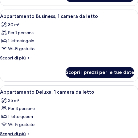
disabili
comfort,
accessibile
Apri
Una camera da letto con un letto, un 
20
ai
Appartamento Business, 1 camera da letto
tutte
disabili
30 m²
le
Per 1 persona
foto
per
1 letto singolo
Appartamento
Wi-Fi gratuito
Business,
Altri
Scopri di più
1
dettagli
camera
per
Scopri i prezzi per le tue date
Appartamento
da
Business,
letto
1
Apri
Una camera da letto moderna con un l
8
camera
Appartamento Deluxe, 1 camera da letto
tutte
da
35 m²
letto
le
Per 3 persone
foto
per
1 letto queen
Appartamento
Wi-Fi gratuito
Deluxe,
Altri
Scopri di più