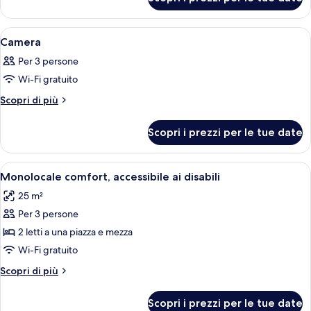
Camera
Apri
Una camera da letto moderna con un l
4
Camera
tutte
Per 3 persone
le
Wi-Fi gratuito
foto
per
Altri
Scopri di più
dettagli
Camera
per
Scopri i prezzi per le tue date
Camera
Apri
Una camera d'albergo con due letti, 
4
Monolocale comfort, accessibile ai disabili
tutte
25 m²
le
Per 3 persone
foto
per
2 letti a una piazza e mezza
Monolocale
Wi-Fi gratuito
comfort,
Altri
Scopri di più
accessibile
dettagli
ai
per
Scopri i prezzi per le tue date
Monolocale