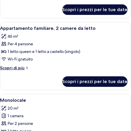
1
dettagli
camera
per
Scopri i prezzi per le tue date
Appartamento
da
Deluxe,
letto
1
Apri
Una cucina moderna con mobili bianchi,
7
camera
Appartamento familiare, 2 camere da letto
tutte
da
46 m²
letto
le
Per 4 persone
foto
per
1 letto queen e 1 letto a castello (singolo)
Appartamento
Wi-Fi gratuito
familiare,
Altri
Scopri di più
2
dettagli
camere
per
Scopri i prezzi per le tue date
Appartamento
da
familiare,
letto
2
Apri
Una camera d'hotel moderna con un le
6
camere
Monolocale
tutte
da
20 m²
letto
le
1 camera
foto
per
Per 2 persone
Monolocale