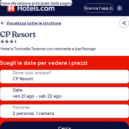
Passa alla sezione principale della pagina
Scarica l’app
Visualizza tutte le strutture
CP Resort
Struttura
a
Hotel a Torricella Taverne con ristorante e bar/lounge
3.5
stelle
Scegli le date per vedere i prezzi
Dove vuoi andare?
Date
Persone
Cerca