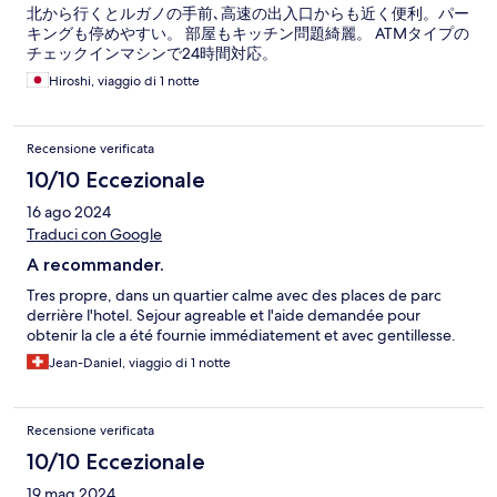
北から行くとルガノの手前､高速の出入口からも近く便利。パー
キングも停めやすい。 部屋もキッチン問題綺麗。 ATMタイプの
チェックインマシンで24時間対応。
Hiroshi, viaggio di 1 notte
Recensione verificata
10/10 Eccezionale
16 ago 2024
Traduci con Google
A recommander.
Tres propre, dans un quartier calme avec des places de parc
derrière l'hotel. Sejour agreable et l'aide demandée pour
obtenir la cle a été fournie immédiatement et avec gentillesse.
Jean-Daniel, viaggio di 1 notte
Recensione verificata
10/10 Eccezionale
19 mag 2024