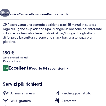
ietro
Avanti
49+
Panoramica
Camere
Posizione
Regolamenti
CP Resort vanta una comoda posizione a soli 15 minuti in auto da
Lago di Lugano e Splash and Spa. Mangia un boccone nel ristorante
in loco e poi fermati a bere un drink al bar/lounge. Tra gli altri punti
di forza della struttura ci sono uno snack bar, una terrazza e un
giardino.
Il
150 €
prezzo
tasse e oneri inclusi
attuale
10 ago - 11 ago
Appartamento Business, 1 camera da le
è
Recensioni
Eccellente
8,6
Vedi le 84 recensioni
150 €
8,6 su 10
Servizi più richiesti
Animali ammessi
Parcheggio gratuito
Wi-Fi gratuito
Ristorante