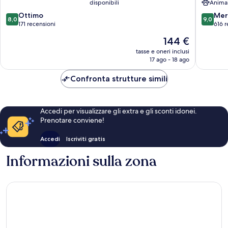
disponibili
Anima
8.0
9.0
Ottimo
Mer
8,0
9,0
su
su
171 recensioni
616 r
10,
10,
Il
144 €
Ottimo,
Meravigl
prezzo
171
616
tasse e oneri inclusi
attuale
17 ago - 18 ago
recensioni
recensio
è
144 €
Confronta strutture simili
Accedi per visualizzare gli extra e gli sconti idonei.
Prenotare conviene!
Accedi
Iscriviti gratis
Informazioni sulla zona