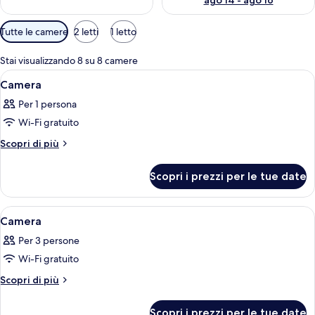
ago 14 - ago 16
Filtri
Tutte le camere
2 letti
1 letto
disponibili
per
Stai visualizzando 8 su 8 camere
le
Apri
Una camera da letto moderna con un le
15
Camera
camere
tutte
Per 1 persona
le
Wi-Fi gratuito
foto
per
Altri
Scopri di più
dettagli
Camera
per
Scopri i prezzi per le tue date
Camera
Apri
Un'area patio con tavolo e sedie, una p
1
Camera
tutte
Per 3 persone
le
Wi-Fi gratuito
foto
per
Altri
Scopri di più
dettagli
Camera
per
Scopri i prezzi per le tue date