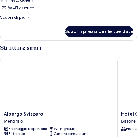
1 letto queen
Wi-Fi gratuito
Altri
Scopri di più
dettagli
per
Scopri i prezzi per le tue date
Monolocale
Strutture simili
Albergo Svizzero
Hotel C
Albergo
Hotel
Albergo Svizzero
Hotel
Svizzero
Campio
Mendrisio
Bissone
Mendrisio
Bissone
Parcheggio disponibile
Wi-Fi gratuito
Piscin
Ristorante
Camere comunicanti