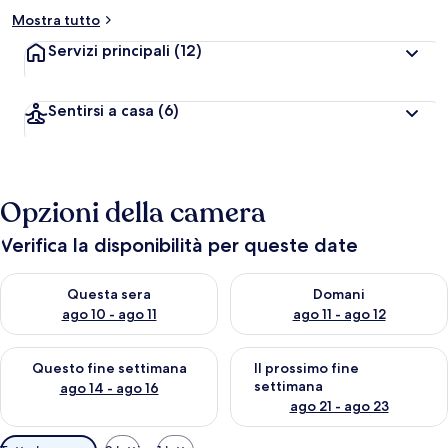
Mostra tutto
Servizi principali
(12)
Sentirsi a casa
(6)
Opzioni della camera
Verifica la disponibilità per queste date
Verifica la disponibilità per questa sera, ago 10 - ago 11
Verifica la disponibilità per d
Questa sera
Domani
ago 10 - ago 11
ago 11 - ago 12
Verifica la disponibilità per questo fine settimana, ago 14 - ag
Verifica la disponibilità per i
Questo fine settimana
Il prossimo fine
settimana
ago 14 - ago 16
ago 21 - ago 23
Filtri