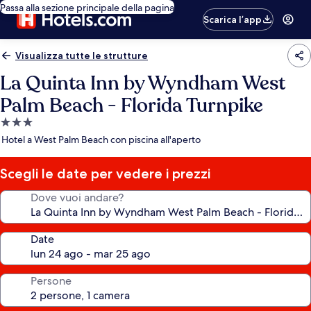
Passa alla sezione principale della pagina
Scarica l’app
Visualizza tutte le strutture
La Quinta Inn by Wyndham West
Palm Beach - Florida Turnpike
Struttura
a
Hotel a West Palm Beach con piscina all'aperto
3.0
stelle
Scegli le date per vedere i prezzi
Dove vuoi andare?
Date
Persone