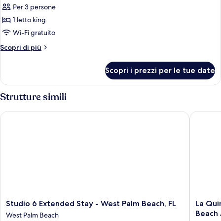
Per 3 persone
foto
per
1 letto king
Camera
Wi-Fi gratuito
Deluxe,
Altri
Scopri di più
1
dettagli
letto
per
Scopri i prezzi per le tue date
Camera
king,
Deluxe,
non
1
Strutture simili
fumatori
letto
king,
Studio 6 Extended Stay - West Palm Beach, FL
La Quint
non
fumatori
Studio
La
Studio 6 Extended Stay - West Palm Beach, FL
La Qui
6
Quinta
Beach 
West Palm Beach
Extended
Inn