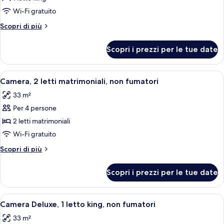
Camera,
(Bathtub
Bars)
w/
1
Wi-Fi gratuito
Grab
letto
Altri
Scopri di più
Bars)
king,
dettagli
per
accessibile
Scopri i prezzi per le tue date
Camera,
ai
1
disabili,
letto
Apri
Biancheria da letto di alta qualità, cop
22
non
king,
Camera, 2 letti matrimoniali, non fumatori
tutte
accessibile
fumatori
33 m²
ai
le
(Bathtub
disabili,
Per 4 persone
foto
w/
non
per
2 letti matrimoniali
fumatori
Grab
Camera,
(Bathtub
Wi-Fi gratuito
Bars)
w/
2
Altri
Scopri di più
Grab
letti
dettagli
Bars)
matrimoniali,
per
Scopri i prezzi per le tue date
Camera,
non
2
fumatori
letti
Apri
Biancheria da letto di alta qualità, cop
27
matrimoniali,
Camera Deluxe, 1 letto king, non fumatori
tutte
non
33 m²
fumatori
le