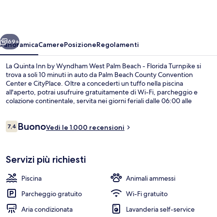
Inn
by
Wyndham
ietro
Avanti
West
69+
Panoramica
Camere
Posizione
Regolamenti
Palm
La Quinta Inn by Wyndham West Palm Beach - Florida Turnpike si
Beach
trova a soli 10 minuti in auto da Palm Beach County Convention
Center e CityPlace. Oltre a concederti un tuffo nella piscina
-
all'aperto, potrai usufruire gratuitamente di Wi-Fi, parcheggio e
Florida
colazione continentale, servita nei giorni feriali dalle 06:00 alle
09:00. Inoltre, luoghi d'interesse come iTHINK Financial
Turnpike
Amphitheatre e Clematis Street si trovano a poca distanza in auto
Recensioni
Buono
dalla struttura. Le recensioni degli ospiti lodano il personale gentile
7,4
Vedi le 1.000 recensioni
7,4 su 10
della struttura.
Biancheria da letto di alta qualità, cop
Servizi più richiesti
Piscina
Animali ammessi
Parcheggio gratuito
Wi-Fi gratuito
Aria condizionata
Lavanderia self-service