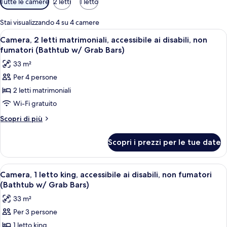
Tutte le camere
2 letti
1 letto
disponibili
per
Stai visualizzando 4 su 4 camere
le
Apri
Biancheria da letto di alta qualità, cop
22
Camera, 2 letti matrimoniali, accessibile ai disabili, non
camere
tutte
fumatori (Bathtub w/ Grab Bars)
le
33 m²
foto
Per 4 persone
per
2 letti matrimoniali
Camera,
2
Wi-Fi gratuito
letti
Altri
Scopri di più
matrimoniali,
dettagli
per
accessibile
Scopri i prezzi per le tue date
Camera,
ai
2
disabili,
letti
Apri
Biancheria da letto di alta qualità, cop
25
non
matrimoniali,
Camera, 1 letto king, accessibile ai disabili, non fumatori
tutte
accessibile
fumatori
(Bathtub w/ Grab Bars)
ai
le
(Bathtub
33 m²
disabili,
foto
w/
non
Per 3 persone
per
fumatori
Grab
1 letto king