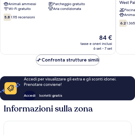
West Pa
Animali ammessi
Parcheggio gratuito
Stay
&
Wi-Fi gratuito
Aria condizionata
-
Suites
Piscin
Anima
West
by
5.8
5,8
1.115 recensioni
Palm
Wyndh
su
6.2
6,2
1.365
Beach,
West
10,
su
FL
Palm
1.115
10,
Il
84 €
West
Beach
recensioni
1.365
prezzo
Palm
Airport
recensio
tasse e oneri inclusi
attuale
Beach
West
6 set - 7 set
è
Palm
84 €
Beach
Confronta strutture simili
Accedi per visualizzare gli extra e gli sconti idonei.
Prenotare conviene!
Accedi
Iscriviti gratis
Informazioni sulla zona