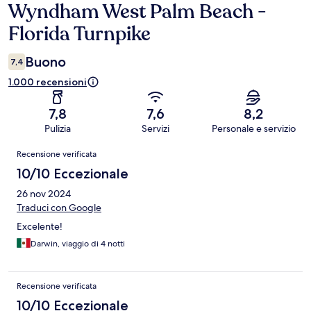
Wyndham West Palm Beach -
Florida Turnpike
Buono
7,4
1.000 recensioni
7,8
7,6
8,2
Pulizia
Servizi
Personale e servizio
Recensioni
Recensione verificata
10/10 Eccezionale
26 nov 2024
Traduci con Google
Excelente!
Darwin, viaggio di 4 notti
Recensione verificata
10/10 Eccezionale