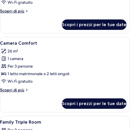
Executive
Wi-Fi gratuito
con
Altri
Scopri di più
2
dettagli
letti
per
Scopri i prezzi per le tue date
Camera
singoli
Executive
con
Apri
Una stanza con un'ampia finestra che o
5
2
Camera Comfort
tutte
letti
26 m²
singoli
le
1 camera
foto
per
Per 3 persone
Camera
1 letto matrimoniale o 2 letti singoli
Comfort
Wi-Fi gratuito
Altri
Scopri di più
dettagli
per
Scopri i prezzi per le tue date
Camera
Comfort
Apri
Una cassaforte in camera, una scrivani
4
Family Triple Room
tutte