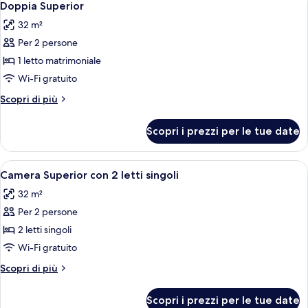
5
Doppia Superior
tutte
32 m²
le
Per 2 persone
foto
per
1 letto matrimoniale
Doppia
Wi-Fi gratuito
Superior
Altri
Scopri di più
dettagli
per
Scopri i prezzi per le tue date
Doppia
Superior
Apri
Una moderna camera d'albergo con una 
5
Camera Superior con 2 letti singoli
tutte
32 m²
le
Per 2 persone
foto
per
2 letti singoli
Camera
Wi-Fi gratuito
Superior
Altri
Scopri di più
con
dettagli
2
per
Scopri i prezzi per le tue date
Camera