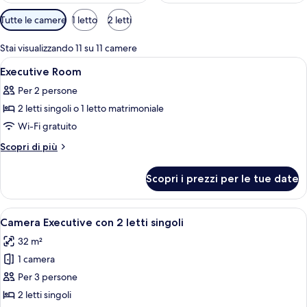
Filtri
Tutte le camere
1 letto
2 letti
disponibili
per
Stai visualizzando 11 su 11 camere
le
Apri
Una cassaforte in camera, una scrivani
6
Executive Room
camere
tutte
Per 2 persone
le
2 letti singoli o 1 letto matrimoniale
foto
per
Wi-Fi gratuito
Executive
Altri
Scopri di più
Room
dettagli
per
Scopri i prezzi per le tue date
Executive
Room
Apri
Una camera d'albergo moderna con un le
5
Camera Executive con 2 letti singoli
tutte
32 m²
le
1 camera
foto
per
Per 3 persone
Camera
2 letti singoli