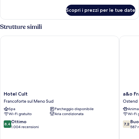
dettagli
per
Scopri i prezzi per le tue date
Quadrupla
familiare
Strutture simili
Hotel Cult
a&o Fran
Hotel
a&o
Hotel Cult
a&o Fr
Cult
Frankfur
Francoforte sul Meno Sud
Ostend
Francoforte
Ostend
Spa
Parcheggio disponibile
Anima
sul
Ostend
Wi-Fi gratuito
Aria condizionata
Wi-Fi 
Meno
Sud
8.4
7.2
Ottimo
Buo
8,4
7,2
su
su
1.004 recensioni
587 
10,
10,
Ottimo,
Buono,