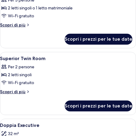
Per 3 persone
le
2 letti singoli o 1 letto matrimoniale
foto
per
Wi-Fi gratuito
Family
Altri
Scopri di più
Triple
dettagli
per
Room
Scopri i prezzi per le tue date
Family
Triple
Room
Apri
Una camera d'albergo con un letto, una
7
Superior Twin Room
tutte
Per 2 persone
le
2 letti singoli
foto
per
Wi-Fi gratuito
Superior
Altri
Scopri di più
Twin
dettagli
per
Room
Scopri i prezzi per le tue date
Superior
Twin
Room
Apri
Una moderna camera d'albergo con un le
6
Doppia Executive
tutte
32 m²
le