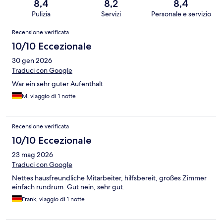
8,4
8,2
8,4
Pulizia
Servizi
Personale e servizio
Recensioni
Recensione verificata
10/10 Eccezionale
30 gen 2026
Traduci con Google
War ein sehr guter Aufenthalt
M, viaggio di 1 notte
Recensione verificata
10/10 Eccezionale
23 mag 2026
Traduci con Google
Nettes hausfreundliche Mitarbeiter, hilfsbereit, großes Zimmer
einfach rundrum. Gut nein, sehr gut.
Frank, viaggio di 1 notte