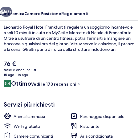
ietro
Avanti
63+
Panoramica
Camere
Posizione
Regolamenti
Leonardo Royal Hotel Frankfurt ti regalerà un soggiorno incantevole
a soli 10 minuti in auto da MyZeil e Mercato di Natale di Francoforte.
Oltre a usufruire di un centro fitness, potrai fermarti a mangiare un
boccone a qualsiasi ora del giorno: Vitruv serve la colazione, il pranzo
e la cena. Gli altri punti di forza della struttura includono un
bar/lounge, una sauna e un bagno turco. Gli altri viaggiatori lodano il
personale gentile. I mezzi pubblici sono a poca distanza: S-Bahn
Il
76 €
locale è a 14 min a piedi.
prezzo
tasse e oneri inclusi
attuale
15 ago - 16 ago
Doppia Executive | Una cassaforte in c
è
Recensioni
Ottimo
8,4
Vedi le 173 recensioni
76 €
8,4 su 10
Servizi più richiesti
Animali ammessi
Parcheggio disponibile
Wi-Fi gratuito
Ristorante
Camere comunicanti
Aria condizionata