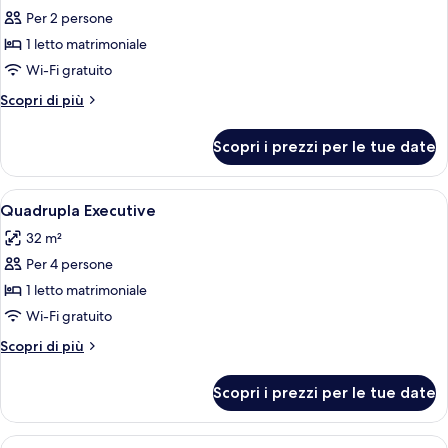
Per 2 persone
foto
per
1 letto matrimoniale
Doppia
Wi-Fi gratuito
Executive
Altri
Scopri di più
dettagli
per
Scopri i prezzi per le tue date
Doppia
Executive
Apri
Una moderna camera d'albergo con un 
5
Quadrupla Executive
tutte
32 m²
le
Per 4 persone
foto
per
1 letto matrimoniale
Quadrupla
Wi-Fi gratuito
Executive
Altri
Scopri di più
dettagli
per
Scopri i prezzi per le tue date
Quadrupla
Executive
Apri
Una moderna camera d'albergo con un 