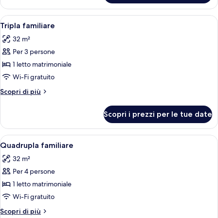
letti
Superior
singoli
con
Apri
Una camera d'albergo con un letto, una
4
2
Tripla familiare
tutte
letti
32 m²
singoli
le
Per 3 persone
foto
per
1 letto matrimoniale
Tripla
Wi-Fi gratuito
familiare
Altri
Scopri di più
dettagli
per
Scopri i prezzi per le tue date
Tripla
familiare
Apri
Una camera d'albergo con due letti, un
4
Quadrupla familiare
tutte
32 m²
le
Per 4 persone
foto
per
1 letto matrimoniale
Quadrupla
Wi-Fi gratuito
familiare
Altri
Scopri di più