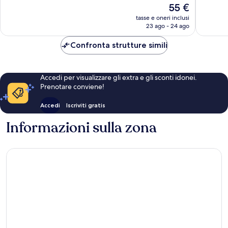
Il
55 €
1.004
587
prezzo
recensioni
recensio
tasse e oneri inclusi
attuale
23 ago - 24 ago
è
55 €
Confronta strutture simili
Accedi per visualizzare gli extra e gli sconti idonei.
Prenotare conviene!
Accedi
Iscriviti gratis
Informazioni sulla zona