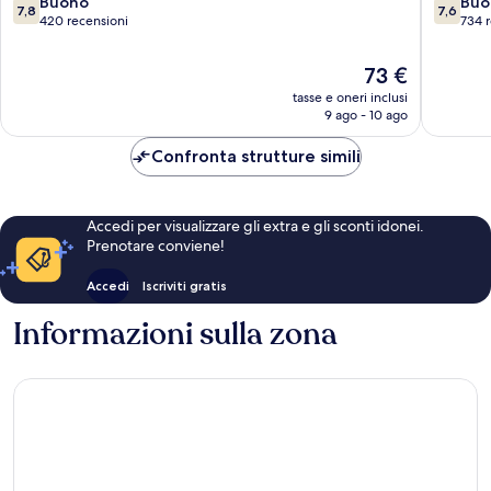
di
7.8
7.6
Buono
Buo
7,8
7,6
Giustizia
su
su
420 recensioni
734 
Florenc
10,
10,
Buono,
Buono,
Il
73 €
420
734
prezzo
tasse e oneri inclusi
recensioni
recensio
attuale
9 ago - 10 ago
è
73 €
Confronta strutture simili
Accedi per visualizzare gli extra e gli sconti idonei.
Prenotare conviene!
Accedi
Iscriviti gratis
Informazioni sulla zona