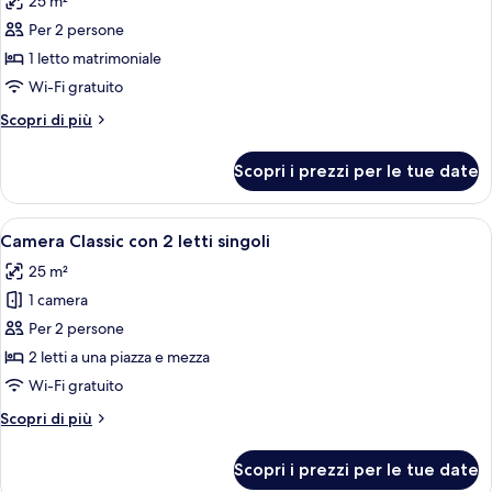
25 m²
le
Per 2 persone
foto
per
1 letto matrimoniale
Camera
Wi-Fi gratuito
Deluxe
Altri
Scopri di più
dettagli
per
Scopri i prezzi per le tue date
Camera
Deluxe
Apri
Camera d'albergo con due letti, un'amp
4
Camera Classic con 2 letti singoli
tutte
25 m²
le
1 camera
foto
per
Per 2 persone
Camera
2 letti a una piazza e mezza
Classic
Wi-Fi gratuito
con
Altri
Scopri di più
2
dettagli
letti
per
Scopri i prezzi per le tue date
Camera
singoli