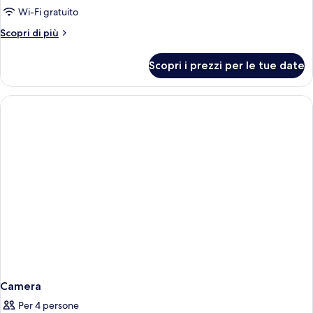
Classic
Bed)
Wi-Fi gratuito
Double
Altri
Scopri di più
Room
dettagli
(1
per
Scopri i prezzi per le tue date
Classic
Double
Double
Bed)
Room
(1
Double
Bed)
Camera
Per 4 persone