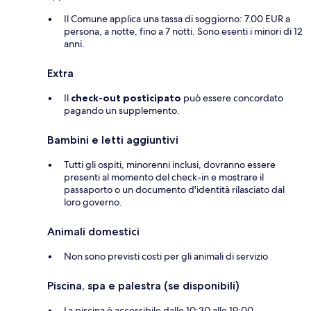
Il Comune applica una tassa di soggiorno: 7.00 EUR a
persona, a notte, fino a 7 notti. Sono esenti i minori di 12
anni.
Extra
Il
check-out posticipato
può essere concordato
pagando un supplemento.
Bambini e letti aggiuntivi
Tutti gli ospiti, minorenni inclusi, dovranno essere
presenti al momento del check-in e mostrare il
passaporto o un documento d'identità rilasciato dal
loro governo.
Animali domestici
Non sono previsti costi per gli animali di servizio
Piscina, spa e palestra (se disponibili)
La piscina è accessibile dalle 10:30 alle 19:00.