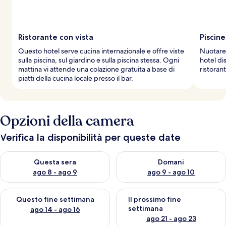
Ristorante con vista
Piscine
Questo hotel serve cucina internazionale e offre viste
Nuotare 
sulla piscina, sul giardino e sulla piscina stessa. Ogni
hotel di
mattina vi attende una colazione gratuita a base di
ristoran
piatti della cucina locale presso il bar.
Opzioni della camera
Verifica la disponibilità per queste date
Verifica la disponibilità per questa sera, ago 8 - ago 9
Verifica la disponibilità per d
Questa sera
Domani
ago 8 - ago 9
ago 9 - ago 10
Verifica la disponibilità per questo fine settimana, ago 14 - ag
Verifica la disponibilità per i
Questo fine settimana
Il prossimo fine
settimana
ago 14 - ago 16
ago 21 - ago 23