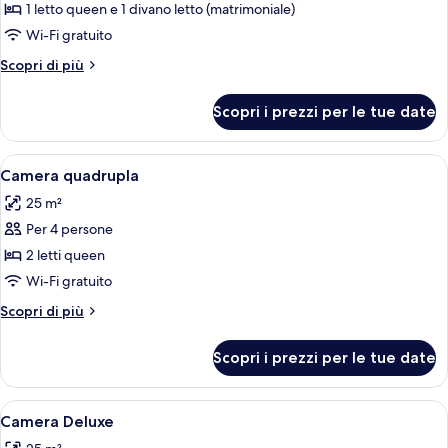
per
1 letto queen e 1 divano letto (matrimoniale)
Camera
Wi-Fi gratuito
tripla
Altri
Scopri di più
dettagli
per
Scopri i prezzi per le tue date
Camera
tripla
Apri
Camera d'albergo con una scrivania in 
4
Camera quadrupla
tutte
25 m²
le
Per 4 persone
foto
per
2 letti queen
Camera
Wi-Fi gratuito
quadrupla
Altri
Scopri di più
dettagli
per
Scopri i prezzi per le tue date
Camera
quadrupla
Apri
Un letto rifatto con testiera imbottita
8
Camera Deluxe
tutte