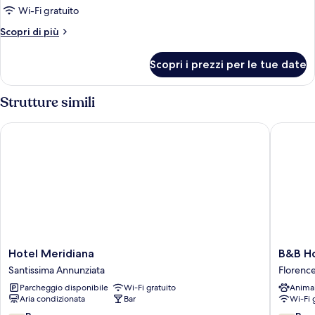
Wi-Fi gratuito
Altri
Scopri di più
dettagli
per
Scopri i prezzi per le tue date
Camera
Strutture simili
Hotel Meridiana
B&B Hote
Hotel
B&B
Hotel Meridiana
B&B Ho
Meridiana
Hotel
Santissima Annunziata
Florenc
Santissima
Firenze
Parcheggio disponibile
Wi-Fi gratuito
Anima
Annunziata
Nuovo
Aria condizionata
Bar
Wi-Fi 
Palazzo