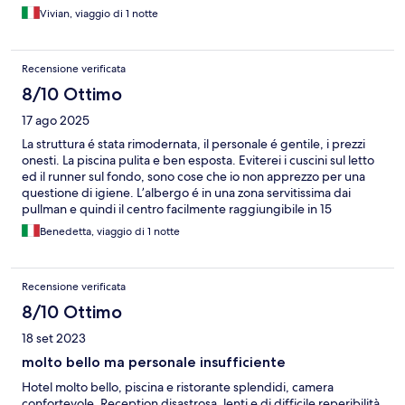
Vivian, viaggio di 1 notte
Recensione verificata
8/10 Ottimo
17 ago 2025
La struttura é stata rimodernata, il personale é gentile, i prezzi
onesti. La piscina pulita e ben esposta. Eviterei i cuscini sul letto
ed il runner sul fondo, sono cose che io non apprezzo per una
questione di igiene. L’albergo é in una zona servitissima dai
pullman e quindi il centro facilmente raggiungibile in 15
minuti.Inoltre la zona é una delle più tranquille di Firenze, ci sono
Benedetta, viaggio di 1 notte
ottimi ristoranti anche in giro e ottime gelaterie, il centro
commerciale a 10 minuti a piedi.
Recensione verificata
8/10 Ottimo
18 set 2023
molto bello ma personale insufficiente
Hotel molto bello, piscina e ristorante splendidi, camera
confortevole. Reception disastrosa, lenti e di difficile reperibilità