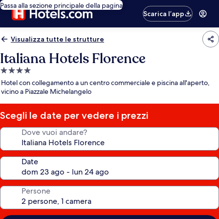
Passa alla sezione principale della pagina
Scarica l’app
Visualizza tutte le strutture
Italiana Hotels Florence
Struttura
a
Hotel con collegamento a un centro commerciale e piscina all'aperto,
4.0
vicino a Piazzale Michelangelo
stelle
Scegli le date per vedere i prezzi
Dove vuoi andare?
Date
Persone