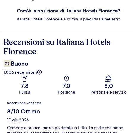
Com'è la posizione di Italiana Hotels Florence?
Italiana Hotels Florence è a 12 min. a piedi da Fiume Arno.
Recensioni su Italiana Hotels
Recensioni
Florence
Buono
7,6
1.006 recensioni
7,8
7,0
8,0
Pulizia
Posizione
Personale e servizio
Recensioni
Recensione verificata
8/10 Ottimo
10 giu 2026
Comodo e pratico, ma un po datato in tutto. La parte che meno
mi piace è L insonorizzazione. Si sente qualunque rumore da