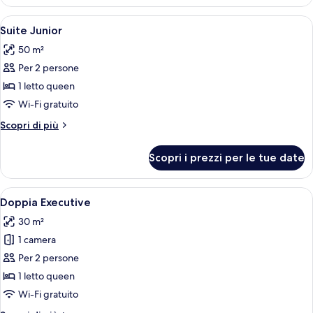
Classic
con
Apri
Una camera da letto moderna con un l
5
2
Suite Junior
tutte
letti
50 m²
singoli
le
Per 2 persone
foto
per
1 letto queen
Suite
Wi-Fi gratuito
Junior
Altri
Scopri di più
dettagli
per
Scopri i prezzi per le tue date
Suite
Junior
Apri
Camera d'albergo con un letto grande, u
4
Doppia Executive
tutte
30 m²
le
1 camera
foto
per
Per 2 persone
Doppia
1 letto queen
Executive
Wi-Fi gratuito