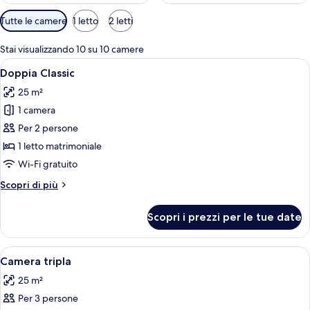
Filtri
Tutte le camere
1 letto
2 letti
disponibili
per
Stai visualizzando 10 su 10 camere
le
Apri
Una camera d'albergo con un letto, un
4
Doppia Classic
camere
tutte
25 m²
le
1 camera
foto
per
Per 2 persone
Doppia
1 letto matrimoniale
Classic
Wi-Fi gratuito
Altri
Scopri di più
dettagli
per
Scopri i prezzi per le tue date
Doppia
Classic
Apri
Camera d'albergo con un letto, una scri
4
Camera tripla
tutte
25 m²
le
Per 3 persone
foto