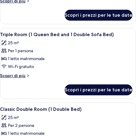
Altri
Scopri di più
dettagli
per
Scopri i prezzi per le tue date
Doppia
Executive
Apri
Copriletto in piuma, una cassaforte in
4
Triple Room (1 Queen Bed and 1 Double Sofa Bed)
tutte
25 m²
le
Per 1 persona
foto
per
1 letto matrimoniale
Triple
Wi-Fi gratuito
Room
Altri
Scopri di più
(1
dettagli
Queen
per
Scopri i prezzi per le tue date
Triple
Bed
Room
and
(1
Apri
Copriletto in piuma, una cassaforte in
1
4
Queen
Classic Double Room (1 Double Bed)
tutte
Bed
Double
25 m²
and
le
Sofa
1
Per 2 persone
foto
Bed)
Double
per
1 letto matrimoniale
Sofa