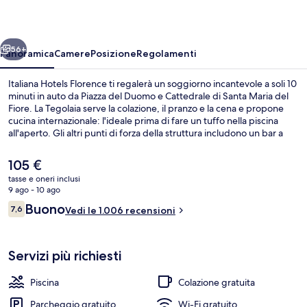
ietro
Avanti
56+
Panoramica
Camere
Posizione
Regolamenti
Italiana Hotels Florence ti regalerà un soggiorno incantevole a soli 10
minuti in auto da Piazza del Duomo e Cattedrale di Santa Maria del
Fiore. La Tegolaia serve la colazione, il pranzo e la cena e propone
cucina internazionale: l'ideale prima di fare un tuffo nella piscina
all'aperto. Gli altri punti di forza della struttura includono un bar a
bordo piscina, uno snack bar e una terrazza.
Il
105 €
prezzo
tasse e oneri inclusi
attuale
9 ago - 10 ago
Piscina all'aperto
è
Recensioni
Buono
7,6
Vedi le 1.006 recensioni
105 €
7,6 su 10
Servizi più richiesti
Piscina
Colazione gratuita
Parcheggio gratuito
Wi-Fi gratuito