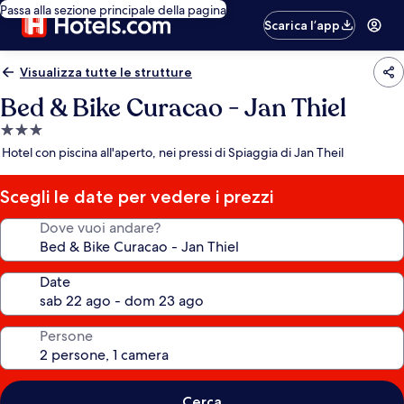
Passa alla sezione principale della pagina
Scarica l’app
Visualizza tutte le strutture
Bed & Bike Curacao - Jan Thiel
Struttura
a
Hotel con piscina all'aperto, nei pressi di Spiaggia di Jan Theil
3.0
stelle
Scegli le date per vedere i prezzi
Dove vuoi andare?
Date
Persone
Cerca