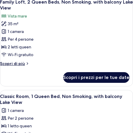
8
fumatori,
per
Family Loft, 2 Queen Beds, Non Smoking, with balcony Lake
tutte
soli
lato
View
uomini,
le
piscina
Vista mare
non
foto
fumatori,
35 m²
per
lato
1 camera
Family
piscina
Loft,
Per 4 persone
2
2 letti queen
Queen
Wi-Fi gratuito
Beds,
Altri
Scopri di più
Non
dettagli
Smoking,
per
Scopri i prezzi per le tue date
Family
with
Loft,
balcony
2
Apri
Una camera da letto moderna con un l
Lake
6
Queen
Classic Room, 1 Queen Bed, Non Smoking, with balcony
tutte
View
Beds,
Lake View
Non
le
1 camera
Smoking,
foto
with
Per 2 persone
per
balcony
1 letto queen
Classic
Lake
View