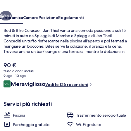
Curacao
-
ietro
Avanti
Jan
54+
Panoramica
Camere
Posizione
Regolamenti
Thiel
Bed & Bike Curacao - Jan Thiel vanta una comoda posizione a soli 15
minuti in auto da Spiaggia di Mambo e Spiaggia di Jan Theil.
Concediti un tuffo rinfrescante nella piscina all'aperto e poi fermati a
mangiare un boccone: Bites serve la colazione, il pranzo e la cena.
Troverai anche un bar/lounge e una terrazza, mentre le dotazioni in
camera includono frigoriferi e microonde.
Il
90 €
prezzo
tasse e oneri inclusi
attuale
9 ago - 10 ago
Una spiaggia nelle vicinanze
è
Recensioni
Meraviglioso
9,0
Vedi le 126 recensioni
90 €
9,0 su 10
Servizi più richiesti
Piscina
Trasferimento aeroportuale
Parcheggio gratuito
Wi-Fi gratuito