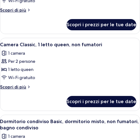
Room,
Wi-Fi gratuito
1
Altri
Scopri di più
Queen
dettagli
per
Bed,
Scopri i prezzi per le tue date
Classic
Non
Room,
Smoking,
1
Apri
Una camera da letto moderna con una 
6
with
Queen
Camera Classic, 1 letto queen, non fumatori
tutte
Bed,
balcony
1 camera
Non
le
Lake
Smoking,
Per 2 persone
foto
View
with
per
1 letto queen
balcony
Camera
Lake
Wi-Fi gratuito
View
Classic,
Altri
Scopri di più
1
dettagli
letto
per
Scopri i prezzi per le tue date
Camera
queen,
Classic,
non
1
Apri
Una fila di letti a castello con vani c
fumatori
6
letto
Dormitorio condiviso Basic, dormitorio misto, non fumatori,
tutte
queen,
bagno condiviso
non
le
1 camera
fumatori
foto