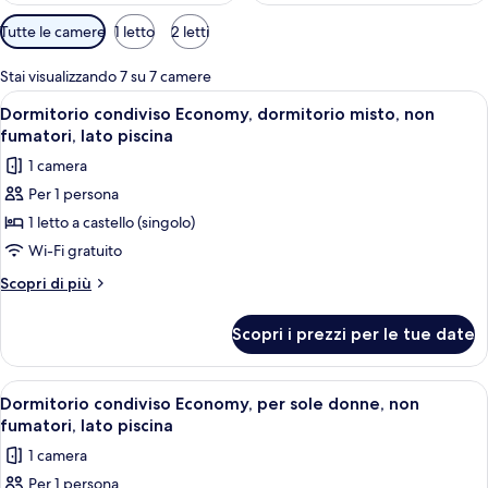
Filtri
Tutte le camere
1 letto
2 letti
disponibili
per
Stai visualizzando 7 su 7 camere
le
Apri
Una stanza piccola con un letto singolo
7
Dormitorio condiviso Economy, dormitorio misto, non
camere
tutte
fumatori, lato piscina
le
1 camera
foto
Per 1 persona
per
1 letto a castello (singolo)
Dormitorio
condiviso
Wi-Fi gratuito
Economy,
Altri
Scopri di più
dormitorio
dettagli
per
misto,
Scopri i prezzi per le tue date
Dormitorio
non
condiviso
fumatori,
Economy,
Apri
Una stanza piccola con un letto singolo
7
lato
dormitorio
Dormitorio condiviso Economy, per sole donne, non
tutte
misto,
piscina
fumatori, lato piscina
non
le
1 camera
fumatori,
foto
lato
Per 1 persona