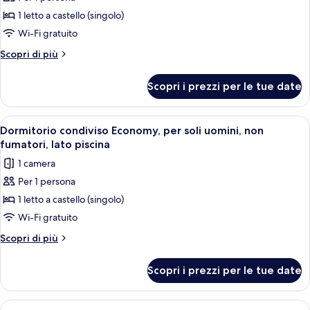
per
piscina
1 letto a castello (singolo)
Dormitorio
condiviso
Wi-Fi gratuito
Economy,
Altri
Scopri di più
per
dettagli
per
sole
Scopri i prezzi per le tue date
Dormitorio
donne,
condiviso
non
Economy,
Apri
Una stanza piccola con un letto singolo
7
fumatori,
per
Dormitorio condiviso Economy, per soli uomini, non
tutte
sole
lato
fumatori, lato piscina
donne,
le
piscina
1 camera
non
foto
fumatori,
Per 1 persona
per
lato
1 letto a castello (singolo)
Dormitorio
piscina
condiviso
Wi-Fi gratuito
Economy,
Altri
Scopri di più
per
dettagli
per
soli
Scopri i prezzi per le tue date
Dormitorio
uomini,
condiviso
non
Economy,
Apri
Una camera da letto moderna con un l