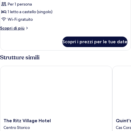
Per 1 persona
per
1 letto a castello (singolo)
Dormitorio
condiviso
Wi-Fi gratuito
Basic,
Altri
Scopri di più
dormitorio
dettagli
per
misto,
Scopri i prezzi per le tue date
Dormitorio
non
condiviso
fumatori,
Basic,
Strutture simili
bagno
dormitorio
misto,
condiviso
The Ritz Village Hotel
Quint's T
non
fumatori,
bagno
condiviso
The
Quint's
The Ritz Village Hotel
Quint's
Ritz
Traveler
Centro Storico
Cas Cor
Village
Inn