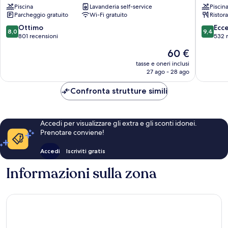
Piscina
Lavanderia self-service
Piscin
Hotel
Cas
Parcheggio gratuito
Wi-Fi gratuito
Ristor
Centro
Cora
Storico
8.0
9.4
Ottimo
Ecc
8,0
9,4
su
su
801 recensioni
532 
10,
10,
Il
60 €
Ottimo,
Eccezion
prezzo
801
532
tasse e oneri inclusi
attuale
27 ago - 28 ago
recensioni
recensio
è
60 €
Confronta strutture simili
Accedi per visualizzare gli extra e gli sconti idonei.
Prenotare conviene!
Accedi
Iscriviti gratis
Informazioni sulla zona