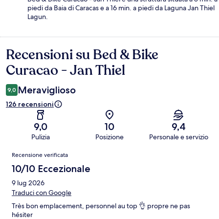
piedi da Baia di Caracas e a 16 min. a piedi da Laguna Jan Thiel
Lagun.
Recensioni su Bed & Bike
Recensioni
Curacao - Jan Thiel
Meraviglioso
9,0
126 recensioni
9,0
10
9,4
Pulizia
Posizione
Personale e servizio
Recensioni
Recensione verificata
10/10 Eccezionale
9 lug 2026
Traduci con Google
Très bon emplacement, personnel au top 👌 propre ne pas
hésiter