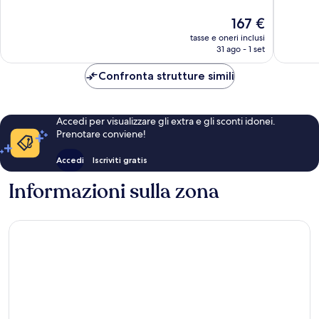
7.602
1.371
Il
167 €
recensioni
recensio
prezzo
tasse e oneri inclusi
attuale
31 ago - 1 set
è
167 €
Confronta strutture simili
Accedi per visualizzare gli extra e gli sconti idonei.
Prenotare conviene!
Accedi
Iscriviti gratis
Informazioni sulla zona