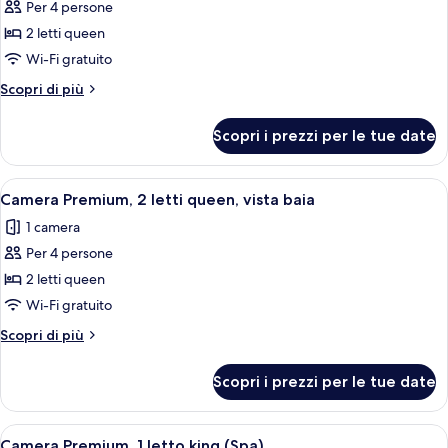
accessibile
Per 4 persone
foto
rotelle
in
per
2 letti queen
sedia
(Mobility,
Camera
a
Wi-Fi gratuito
Roll-
rotelle
Premium,
In
Altri
Scopri di più
(Mobility,
2
dettagli
Shower)
Roll-
letti
per
In
Scopri i prezzi per le tue date
Camera
queen,
Shower)
Premium,
vista
2
Apri
Una camera d'albergo con due letti, un
città
13
letti
Camera Premium, 2 letti queen, vista baia
tutte
queen,
1 camera
vista
le
città
Per 4 persone
foto
per
2 letti queen
Camera
Wi-Fi gratuito
Premium,
Altri
Scopri di più
2
dettagli
letti
per
Scopri i prezzi per le tue date
Camera
queen,
Premium,
vista
2
Apri
Una poltrona rossa con un cuscino bia
baia
7
letti
Camera Premium, 1 letto king (Spa)