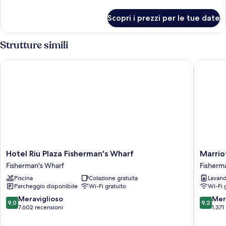
1
dettagli
letto
per
Scopri i prezzi per le tue date
Camera
king,
Premium,
vista
1
Strutture simili
città
letto
king,
Hotel Riu Plaza Fisherman's Wharf
Marriott
vista
città
Hotel
Marriott
Hotel Riu Plaza Fisherman's Wharf
Marrio
Riu
Vacation
Fisherman's Wharf
Fisherm
Plaza
Club®,
Piscina
Colazione gratuita
Lavand
Fisherman's
San
Parcheggio disponibile
Wi-Fi gratuito
Wi-Fi 
Wharf
Francisc
Fisherman's
Fisherm
9.0
9.2
Meraviglioso
Mer
9,0
9,2
Wharf
Wharf
su
su
7.602 recensioni
1.371
10,
10,
Meraviglioso,
Meravigl