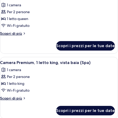
tutte
(Essential)
1 camera
le
Per 2 persone
foto
per
1 letto queen
Camera,
Wi-Fi gratuito
1
Altri
Scopri di più
letto
dettagli
queen
per
Scopri i prezzi per le tue date
Camera,
(Essential)
1
letto
Apri
Un giradischi con un disco in vinile, u
6
queen
Camera Premium, 1 letto king, vista baia (Spa)
tutte
(Essential)
1 camera
le
Per 2 persone
foto
per
1 letto king
Camera
Wi-Fi gratuito
Premium,
Altri
Scopri di più
1
dettagli
letto
per
Scopri i prezzi per le tue date
Camera
king,
Premium,