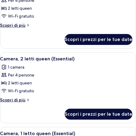
Per 4 persone
foto
per
2 letti queen
Camera
Wi-Fi gratuito
Premium,
Altri
Scopri di più
2
dettagli
letti
per
Scopri i prezzi per le tue date
Camera
queen
Premium,
2
Apri
Un giradischi con un disco in vinile, u
9
letti
Camera, 2 letti queen (Essential)
tutte
queen
1 camera
le
Per 4 persone
foto
per
2 letti queen
Camera,
Wi-Fi gratuito
2
Altri
Scopri di più
letti
dettagli
queen
per
Scopri i prezzi per le tue date
Camera,
(Essential)
2
letti
Apri
Un giradischi con un disco in vinile, u
5
queen
Camera, 1 letto queen (Essential)