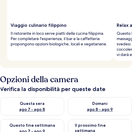
Viaggio culinario filippino
Relax 
Il ristorante in loco serve piatti della cucina filippina.
Questo h
Per completare l'esperienza, il bar e la caffetteria
massaggi
propongono opzioni biologiche, locali e vegetariane.
svedesi. 
coccoler
vi darà 
Opzioni della camera
Verifica la disponibilità per queste date
Verifica la disponibilità per questa sera, ago 7 - ago 8
Verifica la disponibilità per d
Questa sera
Domani
ago 7 - ago 8
ago 8 - ago 9
Verifica la disponibilità per questo fine settimana, ago 7 - ago
Verifica la disponibilità per il
Questo fine settimana
Il prossimo fine
settimana
ago 7 - ago 9