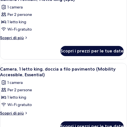
tutte
queen,
1 camera
vista
le
baia
Per 2 persone
foto
per
1 letto king
Camera
Wi-Fi gratuito
Premium,
Altri
Scopri di più
1
dettagli
letto
per
Scopri i prezzi per le tue date
Camera
king
Premium,
(Spa)
1
Apri
Un giradischi con un disco in vinile, u
6
letto
Camera, 1 letto king, doccia a filo pavimento (Mobility
tutte
king
Accessible, Essential)
(Spa)
le
1 camera
foto
Per 2 persone
per
1 letto king
Camera,
1
Wi-Fi gratuito
letto
Altri
Scopri di più
king,
dettagli
per
doccia
Scopri i prezzi per le tue date