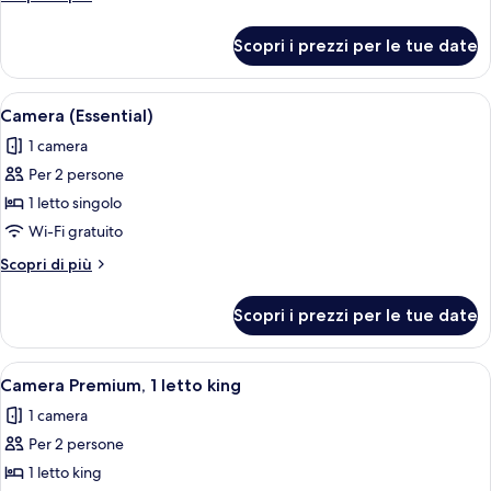
camera
dettagli
da
per
Scopri i prezzi per le tue date
Suite,
letto
1
camera
Apri
Un giradischi con un disco in vinile, u
5
da
Camera (Essential)
tutte
letto
1 camera
le
Per 2 persone
foto
per
1 letto singolo
Camera
Wi-Fi gratuito
(Essential)
Altri
Scopri di più
dettagli
per
Scopri i prezzi per le tue date
Camera
(Essential)
Apri
Una poltrona rossa con un cuscino bia
12
Camera Premium, 1 letto king
tutte
1 camera
le
Per 2 persone
foto
per
1 letto king