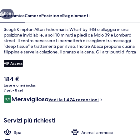
by
ietro
Avanti
IHG
108+
Panoramica
Camere
Posizione
Regolamenti
Scegli Kimpton Alton Fisherman's Wharf by IHG e alloggia in una
posizione invidiabile, a soli 10 minuti a piedi da Molo 39 e Lombard
street. Il centro benessere ti permetterà di scegliere tra massaggi
“deep tissue” e trattamenti per il viso. Inoltre Abaca propone cucina
filippina e serve la colazione, il pranzo e la cena. Gli altri punti di forza
di questo hotel di lusso sono un bar/lounge, una palestra aperta
giorno e notte e biciclette gratuite. Le recensioni dei viaggiatori
VIP Access
lodano il personale gentile e i bei bagni. Usare i mezzi pubblici è
facilissimo: Stazione metro di Jones St and Beach St si trova a pochi
Il
184 €
minuti di distanza, mentre Stazione metro di Beach St & Mason St è
Esterni
prezzo
a 3 min a piedi.
tasse e oneri inclusi
attuale
7 set - 8 set
è
Recensioni
Meraviglioso
9,2
Vedi le 1.474 recensioni
184 €
9,2 su 10
Servizi più richiesti
Spa
Animali ammessi