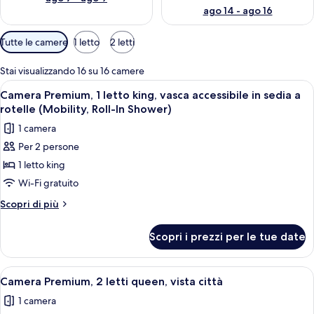
ago 14 - ago 16
Filtri
Tutte le camere
1 letto
2 letti
disponibili
per
Stai visualizzando 16 su 16 camere
le
Apri
Un giradischi con un disco in vinile, u
5
Camera Premium, 1 letto king, vasca accessibile in sedia a
camere
tutte
rotelle (Mobility, Roll-In Shower)
le
1 camera
foto
Per 2 persone
per
1 letto king
Camera
Premium,
Wi-Fi gratuito
1
Altri
Scopri di più
letto
dettagli
per
king,
Scopri i prezzi per le tue date
Camera
vasca
Premium,
accessibile
1
Apri
Paesaggio urbano con numerosi gratta
11
in
letto
Camera Premium, 2 letti queen, vista città
tutte
king,
sedia
1 camera
vasca
le
a