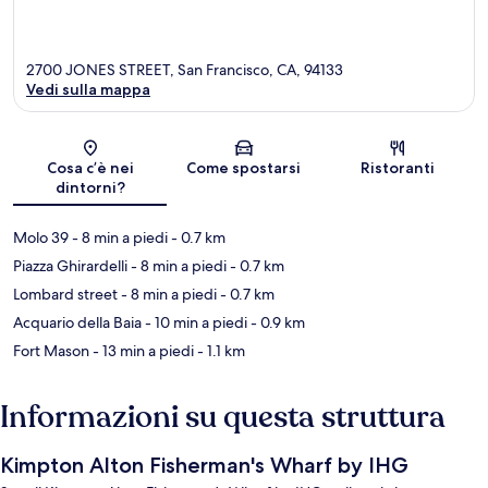
2700 JONES STREET, San Francisco, CA, 94133
Vedi sulla mappa
Mappa
Cosa c’è nei
Come spostarsi
Ristoranti
dintorni?
Molo 39
- 8 min a piedi
- 0.7 km
Piazza Ghirardelli
- 8 min a piedi
- 0.7 km
Lombard street
- 8 min a piedi
- 0.7 km
Acquario della Baia
- 10 min a piedi
- 0.9 km
Fort Mason
- 13 min a piedi
- 1.1 km
Informazioni su questa struttura
Kimpton Alton Fisherman's Wharf by IHG