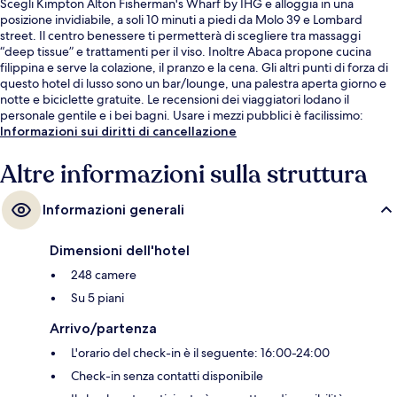
Scegli Kimpton Alton Fisherman's Wharf by IHG e alloggia in una
posizione invidiabile, a soli 10 minuti a piedi da Molo 39 e Lombard
street. Il centro benessere ti permetterà di scegliere tra massaggi
“deep tissue” e trattamenti per il viso. Inoltre Abaca propone cucina
filippina e serve la colazione, il pranzo e la cena. Gli altri punti di forza di
questo hotel di lusso sono un bar/lounge, una palestra aperta giorno e
notte e biciclette gratuite. Le recensioni dei viaggiatori lodano il
personale gentile e i bei bagni. Usare i mezzi pubblici è facilissimo:
Stazione metro di Jones St and Beach St si trova a pochi minuti di
Informazioni sui diritti di cancellazione
distanza, mentre Stazione metro di Beach St & Mason St è a 3 min a
piedi.
Altre informazioni sulla struttura
Informazioni generali
Dimensioni dell'hotel
248 camere
Su 5 piani
Arrivo/partenza
L'orario del check-in è il seguente: 16:00-24:00
Check-in senza contatti disponibile