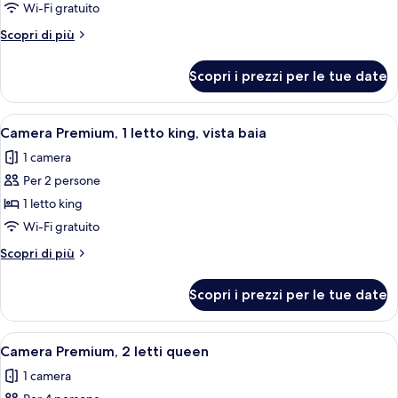
Camera
Wi-Fi gratuito
Premium,
Altri
Scopri di più
1
dettagli
letto
per
Scopri i prezzi per le tue date
Camera
king
Premium,
1
Apri
Una poltrona rossa con un cuscino bia
13
letto
Camera Premium, 1 letto king, vista baia
tutte
king
1 camera
le
Per 2 persone
foto
per
1 letto king
Camera
Wi-Fi gratuito
Premium,
Altri
Scopri di più
1
dettagli
letto
per
Scopri i prezzi per le tue date
Camera
king,
Premium,
vista
1
Apri
Un giradischi con un disco in vinile, u
baia
11
letto
Camera Premium, 2 letti queen
tutte
king,
1 camera
vista
le
baia