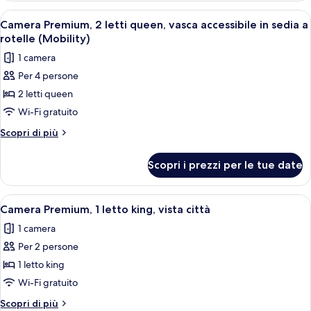
vista
1
Apri
Un giradischi con un disco in vinile, u
baia
6
letto
Camera Premium, 2 letti queen, vasca accessibile in sedia a
tutte
king,
(Spa)
rotelle (Mobility)
vista
le
1 camera
baia
foto
(Spa)
Per 4 persone
per
2 letti queen
Camera
Premium,
Wi-Fi gratuito
2
Altri
Scopri di più
letti
dettagli
per
queen,
Scopri i prezzi per le tue date
Camera
vasca
Premium,
accessibile
2
Apri
Una poltrona rossa con un cuscino bia
10
in
letti
Camera Premium, 1 letto king, vista città
tutte
queen,
sedia
1 camera
vasca
le
a
accessibile
Per 2 persone
foto
rotelle
in
per
1 letto king
sedia
(Mobility)
Camera
a
Wi-Fi gratuito
rotelle
Premium,
Altri
Scopri di più
(Mobility)