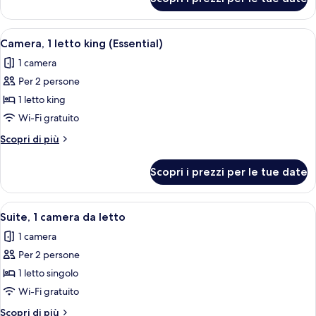
Camera,
a
1
filo
letto
Apri
Camera d'albergo con un letto grande, 
8
pavimento
king,
Camera, 1 letto king (Essential)
tutte
doccia
(Mobility
1 camera
a
le
Accessible,
filo
Per 2 persone
foto
Essential)
pavimento
per
1 letto king
(Mobility
Camera,
Accessible,
Wi-Fi gratuito
Essential)
1
Altri
Scopri di più
letto
dettagli
king
per
Scopri i prezzi per le tue date
Camera,
(Essential)
1
letto
Apri
Un armadietto bianco con ripiani in vet
7
king
Suite, 1 camera da letto
tutte
(Essential)
1 camera
le
Per 2 persone
foto
per
1 letto singolo
Suite,
Wi-Fi gratuito
1
Altri
Scopri di più