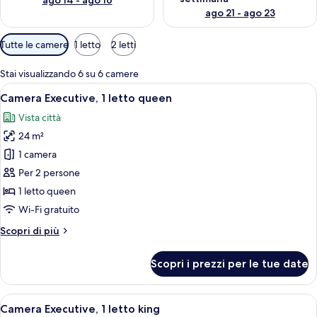
ago 14 - ago 16
ago 21 - ago 23
Filtri
Tutte le camere
1 letto
2 letti
disponibili
per
Stai visualizzando 6 su 6 camere
le
Apri
Una camera d'albergo con un letto gra
10
Camera Executive, 1 letto queen
camere
tutte
Vista città
le
24 m²
foto
per
1 camera
Camera
Per 2 persone
Executive,
1 letto queen
1
Wi-Fi gratuito
letto
Altri
Scopri di più
queen
dettagli
per
Scopri i prezzi per le tue date
Camera
Executive,
1
Apri
Una camera d'albergo con un letto gra
12
letto
Camera Executive, 1 letto king