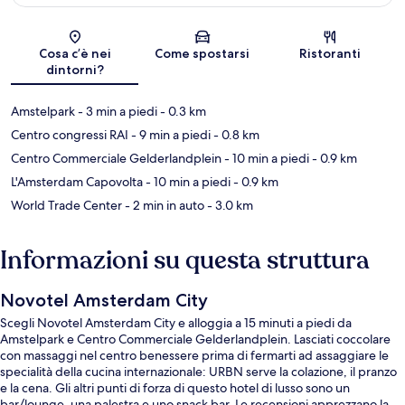
Mappa
Cosa c’è nei
Come spostarsi
Ristoranti
dintorni?
Amstelpark
- 3 min a piedi
- 0.3 km
Centro congressi RAI
- 9 min a piedi
- 0.8 km
Centro Commerciale Gelderlandplein
- 10 min a piedi
- 0.9 km
L'Amsterdam Capovolta
- 10 min a piedi
- 0.9 km
World Trade Center
- 2 min in auto
- 3.0 km
Informazioni su questa struttura
Novotel Amsterdam City
Scegli Novotel Amsterdam City e alloggia a 15 minuti a piedi da
Amstelpark e Centro Commerciale Gelderlandplein. Lasciati coccolare
con massaggi nel centro benessere prima di fermarti ad assaggiare le
specialità della cucina internazionale: URBN serve la colazione, il pranzo
e la cena. Gli altri punti di forza di questo hotel di lusso sono un
bar/lounge, una palestra e uno snack bar. Le recensioni apprezzano la