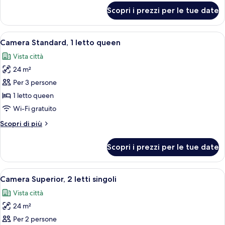
singoli
per
Scopri i prezzi per le tue date
Camera
Standard,
2
Apri
Camera d'albergo con un letto grande, 
9
letti
Camera Standard, 1 letto queen
tutte
singoli
Vista città
le
24 m²
foto
per
Per 3 persone
Camera
1 letto queen
Standard,
Wi-Fi gratuito
1
Altri
Scopri di più
letto
dettagli
queen
per
Scopri i prezzi per le tue date
Camera
Standard,
1
Apri
Camera d'albergo con due letti, un tav
11
letto
Camera Superior, 2 letti singoli
tutte
queen
Vista città
le
24 m²
foto
per
Per 2 persone