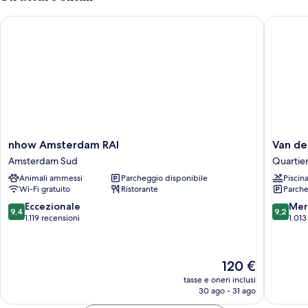
letto
queen
nhow Amsterdam RAI
Van der 
nhow
Van
nhow Amsterdam RAI
Van de
Amsterdam
der
Amsterdam Sud
Quartie
RAI
Valk
Animali ammessi
Parcheggio disponibile
Piscin
Amsterdam
Amster
Wi-Fi gratuito
Ristorante
Parche
Sud
Amstel
Quartie
9.4
9.2
Eccezionale
Mer
9,4
9,2
Oriental
su
su
1.119 recensioni
1.013
di
10,
10,
Amster
Eccezionale,
Meravigl
1.119
1.013
Il
120 €
recensioni
recensio
prezzo
tasse e oneri inclusi
attuale
30 ago - 31 ago
è