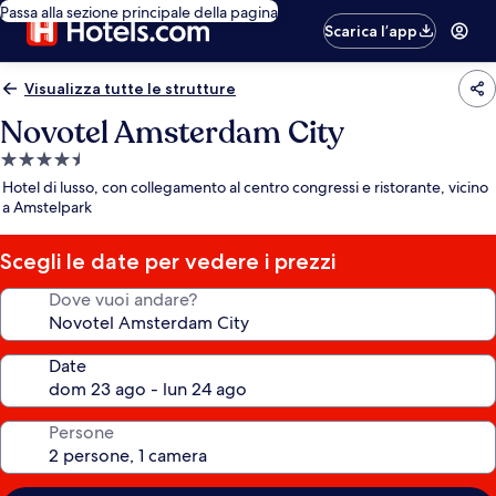
Passa alla sezione principale della pagina
Scarica l’app
Visualizza tutte le strutture
Novotel Amsterdam City
Struttura
a
Hotel di lusso, con collegamento al centro congressi e ristorante, vicino
4.5
a Amstelpark
stelle
Scegli le date per vedere i prezzi
Dove vuoi andare?
Date
Persone