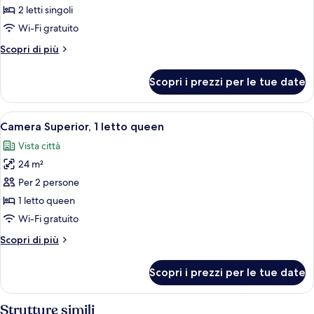
Camera
2 letti singoli
Superior,
Wi-Fi gratuito
2
Altri
Scopri di più
letti
dettagli
singoli
per
Scopri i prezzi per le tue date
Camera
Superior,
2
Apri
Una camera d'albergo moderna con un l
8
letti
Camera Superior, 1 letto queen
tutte
singoli
Vista città
le
24 m²
foto
per
Per 2 persone
Camera
1 letto queen
Superior,
Wi-Fi gratuito
1
Altri
Scopri di più
letto
dettagli
queen
per
Scopri i prezzi per le tue date
Camera
Superior,
1
Strutture simili