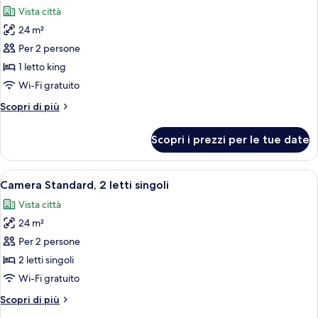
tutte
queen
Vista città
le
24 m²
foto
per
Per 2 persone
Camera
1 letto king
Executive,
Wi-Fi gratuito
1
Altri
Scopri di più
letto
dettagli
king
per
Scopri i prezzi per le tue date
Camera
Executive,
1
Apri
Camera d'albergo con due letti, una sc
11
letto
Camera Standard, 2 letti singoli
tutte
king
Vista città
le
24 m²
foto
per
Per 2 persone
Camera
2 letti singoli
Standard,
Wi-Fi gratuito
2
Altri
Scopri di più
letti
dettagli