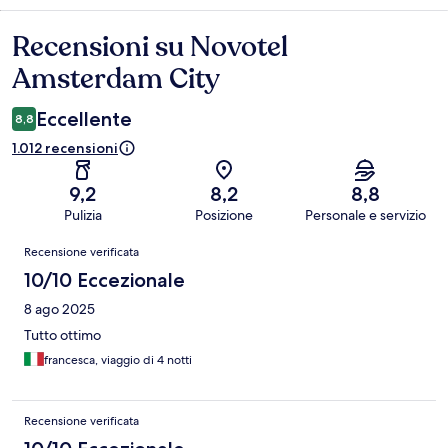
Recensioni su Novotel
Recensioni
Amsterdam City
Eccellente
8,8
1.012 recensioni
9,2
8,2
8,8
Pulizia
Posizione
Personale e servizio
Recensioni
Recensione verificata
10/10 Eccezionale
8 ago 2025
Tutto ottimo
francesca, viaggio di 4 notti
Recensione verificata