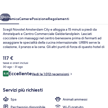
ietro
Avanti
107+
Panoramica
Camere
Posizione
Regolamenti
Scegli Novotel Amsterdam City e alloggia a 15 minuti a piedi da
Amstelpark e Centro Commerciale Gelderlandplein. Lasciati
coccolare con massaggi nel centro benessere prima di fermarti ad
assaggiare le specialità della cucina internazionale: URBN serve la
colazione, il pranzo e la cena. Gli altri punti di forza di questo hotel di
lusso sono un bar/lounge, una palestra e uno snack bar. Le
recensioni apprezzano la posizione comoda per i mezzi pubblici:
Il
117 €
Stazione metro di Drentepark si trova a 3 min e Stazione metro di
prezzo
tasse e oneri inclusi
Europaplein a 12 min.
attuale
30 ago - 31 ago
Sala per riunioni
è
Recensioni
Eccellente
8,8
Vedi le 1.012 recensioni
117 €
8,8 su 10
Servizi più richiesti
Spa
Animali ammessi
Parcheggio disponibile
Wi-Fi gratuito