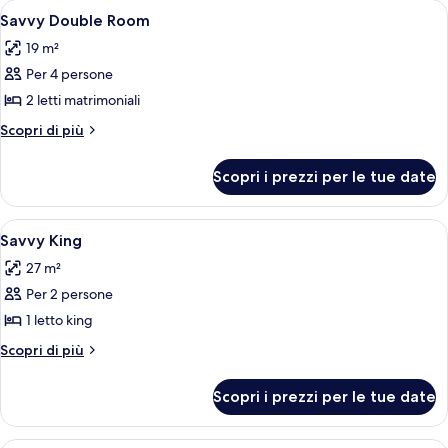
Apri
Una camera d'albergo con due letti, una
10
Savvy Double Room
tutte
19 m²
le
Per 4 persone
foto
per
2 letti matrimoniali
Savvy
Altri
Scopri di più
Double
dettagli
per
Room
Scopri i prezzi per le tue date
Savvy
Double
Room
Apri
Camera d'albergo con un letto, una scri
9
Savvy King
tutte
27 m²
le
Per 2 persone
foto
per
1 letto king
Savvy
Altri
Scopri di più
King
dettagli
per
Scopri i prezzi per le tue date
Savvy
King
Camera Superior, 1 letto king, vista bai