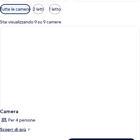
Filtri
Tutte le camere
2 letti
1 letto
disponibili
per
Stai visualizzando 9 su 9 camere
le
camere
Camera
Per 4 persone
Altri
Scopri di più
dettagli