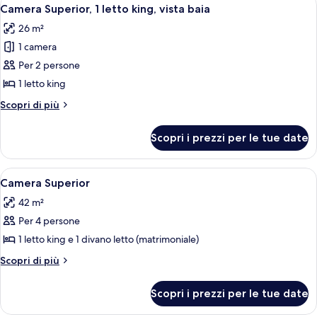
Apri
10
Camera Superior, 1 letto king, vista baia
tutte
26 m²
le
1 camera
foto
per
Per 2 persone
Camera
1 letto king
Superior,
Altri
Scopri di più
1
dettagli
letto
per
Scopri i prezzi per le tue date
Camera
king,
Superior,
vista
1
Apri
Camera d'albergo con un letto, due diva
baia
9
letto
Camera Superior
tutte
king,
42 m²
vista
le
baia
Per 4 persone
foto
per
1 letto king e 1 divano letto (matrimoniale)
Camera
Altri
Scopri di più
Superior
dettagli
per
Scopri i prezzi per le tue date
Camera
Superior