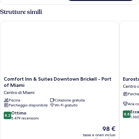
Standard
Strutture simili
Comfort Inn & Suites Downtown Brickell - Port of Miami
Eurostar
Comfort
Eurostar
Comfort Inn & Suites Downtown Brickell - Port
Eurost
Inn
Langfor
of Miami
Centro 
&
Centro
Centro di Miami
Parche
Suites
di
Downtown
Piscina
Colazione gratuita
Miami
Aria c
Parcheggio disponibile
Wi-Fi gratuito
Brickell
8.8
-
Ecc
8.2
Ottimo
8,8
8,2
su
Port
1.360
su
5.479 recensioni
10,
of
10,
Il
98 €
Eccellen
Miami
Ottimo,
prezzo
1.360
Centro
5.479
tasse e oneri inclusi
attuale