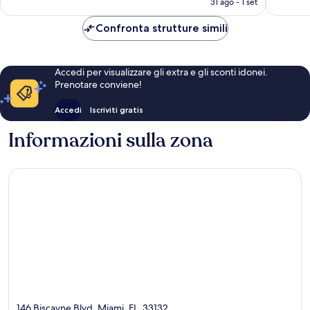
recensio
di
31 ago - 1 set
recensioni
è
Miami
98 €
Confronta strutture simili
Accedi per visualizzare gli extra e gli sconti idonei.
Prenotare conviene!
Accedi
Iscriviti gratis
Informazioni sulla zona
146 Biscayne Blvd, Miami, FL, 33132