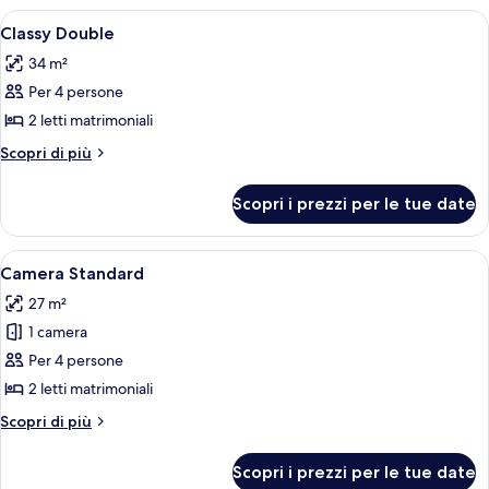
Apri
Camera d'albergo con due letti, una scri
8
Classy Double
tutte
34 m²
le
Per 4 persone
foto
per
2 letti matrimoniali
Classy
Altri
Scopri di più
Double
dettagli
per
Scopri i prezzi per le tue date
Classy
Double
Apri
Camera d'albergo con due letti, una scri
5
Camera Standard
tutte
27 m²
le
1 camera
foto
per
Per 4 persone
Camera
2 letti matrimoniali
Standard
Altri
Scopri di più
dettagli
per
Scopri i prezzi per le tue date
Camera