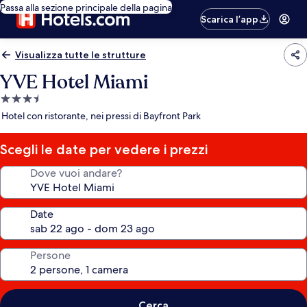
Passa alla sezione principale della pagina
Scarica l’app
Visualizza tutte le strutture
YVE Hotel Miami
Struttura
a
Hotel con ristorante, nei pressi di Bayfront Park
3.5
stelle
Scegli le date per vedere i prezzi
Dove vuoi andare?
Date
Persone
Cerca