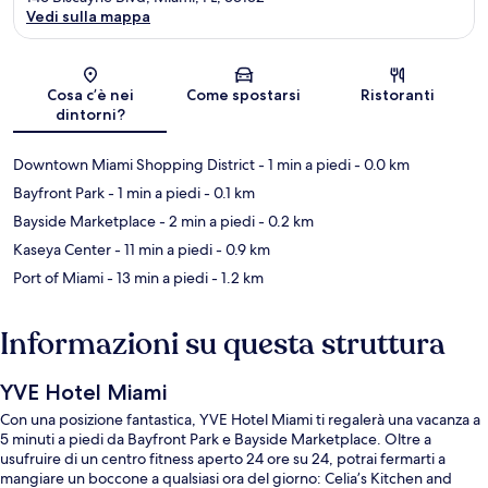
Vedi sulla mappa
Mappa
Cosa c’è nei
Come spostarsi
Ristoranti
dintorni?
Downtown Miami Shopping District
- 1 min a piedi
- 0.0 km
Bayfront Park
- 1 min a piedi
- 0.1 km
Bayside Marketplace
- 2 min a piedi
- 0.2 km
Kaseya Center
- 11 min a piedi
- 0.9 km
Port of Miami
- 13 min a piedi
- 1.2 km
Informazioni su questa struttura
YVE Hotel Miami
Con una posizione fantastica, YVE Hotel Miami ti regalerà una vacanza a
5 minuti a piedi da Bayfront Park e Bayside Marketplace. Oltre a
usufruire di un centro fitness aperto 24 ore su 24, potrai fermarti a
mangiare un boccone a qualsiasi ora del giorno: Celia’s Kitchen and