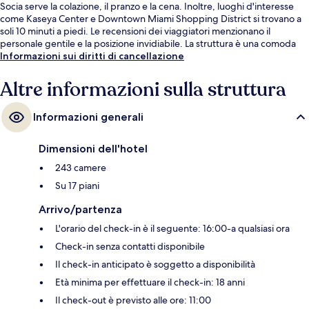
Socia serve la colazione, il pranzo e la cena. Inoltre, luoghi d'interesse
come Kaseya Center e Downtown Miami Shopping District si trovano a
soli 10 minuti a piedi. Le recensioni dei viaggiatori menzionano il
personale gentile e la posizione invidiabile. La struttura è una comoda
base per spostarsi con i mezzi pubblici: Stazione di First Street
Informazioni sui diritti di cancellazione
Metromover si trova a 3 min a piedi e Stazione di College-Bayside
Metromover a 4.
Altre informazioni sulla struttura
Informazioni generali
Dimensioni dell'hotel
243 camere
Su 17 piani
Arrivo/partenza
L'orario del check-in è il seguente: 16:00-a qualsiasi ora
Check-in senza contatti disponibile
Il check-in anticipato è soggetto a disponibilità
Età minima per effettuare il check-in: 18 anni
Il check-out è previsto alle ore: 11:00