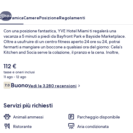
ietro
Avanti
58+
Panoramica
Camere
Posizione
Regolamenti
Con una posizione fantastica, YVE Hotel Miami ti regalerà una
vacanza a 5 minuti a piedi da Bayfront Park e Bayside Marketplace.
Oltre a usufruire di un centro fitness aperto 24 ore su 24, potrai
fermarti a mangiare un boccone a qualsiasi ora del giorno: Celia’s
Kitchen and Socia serve la colazione, il pranzo e la cena. Inoltre,
luoghi d'interesse come Kaseya Center e Downtown Miami
Shopping District si trovano a soli 10 minuti a piedi. Le recensioni dei
Il
112 €
viaggiatori menzionano il personale gentile e la posizione invidiabile.
prezzo
tasse e oneri inclusi
La struttura è una comoda base per spostarsi con i mezzi pubblici:
attuale
11 ago - 12 ago
Stazione di First Street Metromover si trova a 3 min a piedi e
Esterni
è
Recensioni
Stazione di College-Bayside Metromover a 4.
Buono
7,0
Vedi le 3.280 recensioni
112 €
7,0 su 10
Servizi più richiesti
Animali ammessi
Parcheggio disponibile
Ristorante
Aria condizionata