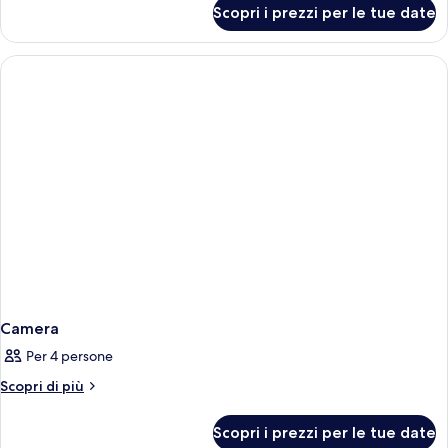
per
Scopri i prezzi per le tue date
Camera
Camera
Per 4 persone
Altri
Scopri di più
dettagli
per
Scopri i prezzi per le tue date
Camera