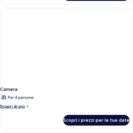
Camera
Per 4 persone
Altri
Scopri di più
dettagli
per
Scopri i prezzi per le tue date
Camera