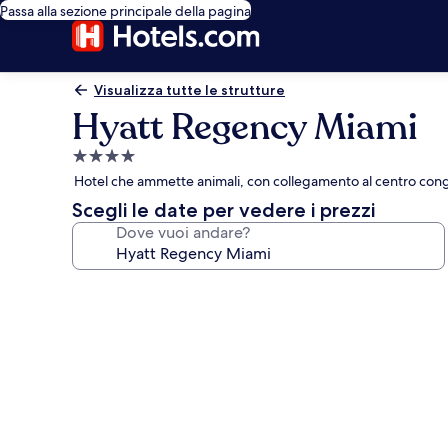
Passa alla sezione principale della pagina
Visualizza tutte le strutture
Hyatt Regency Miami
Struttura
a
Hotel che ammette animali, con collegamento al centro congre
4.0
Scegli le date per vedere i prezzi
stelle
Dove vuoi andare?
Galleria
fotografica
per
Hyatt
Regency
Miami