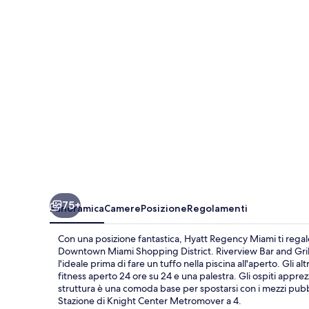
75+
Panoramica
Camere
Posizione
Regolamenti
Con una posizione fantastica, Hyatt Regency Miami ti regal
Downtown Miami Shopping District. Riverview Bar and Grill 
l'ideale prima di fare un tuffo nella piscina all'aperto. Gli a
fitness aperto 24 ore su 24 e una palestra. Gli ospiti apprez
struttura è una comoda base per spostarsi con i mezzi pubbl
Stazione di Knight Center Metromover a 4.