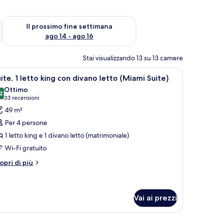
ne settimana, ago 7 - ago 9
Verifica la disponibilità per il prossimo fine settimana, ago 14 
Il prossimo fine settimana
ago 14 - ago 16
Stai visualizzando 13 su 13 camere
e, una scrivania, una televisione e vista sulla città attraverso la finestra.
pri
Una camera d'albergo con un letto, una scrivan
6
ite, 1 letto king con divano letto (Miami Suite)
utte
Ottimo
2
8,2 su 10
(33
33 recensioni
oto
recensioni)
49 m²
er
Per 4 persone
ite,
1 letto king e 1 divano letto (matrimoniale)
Wi-Fi gratuito
etto
ing
tri
opri di più
ttagli
on
r
ivano
ite,
etto
Vai ai prezzi
Miami
tto
ng