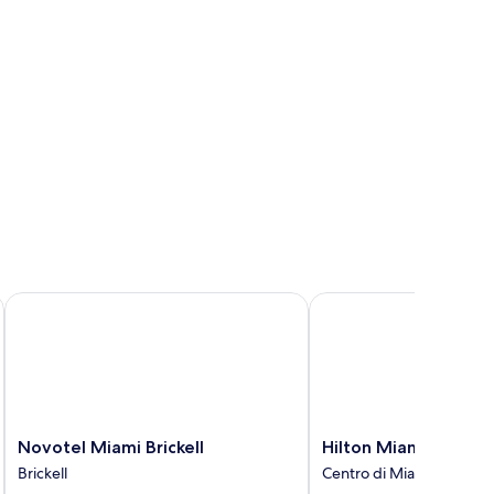
own
Novotel Miami Brickell
Hilton Miami Downto
Novotel
Hilton
Novotel Miami Brickell
Hilton Miami Downt
Miami
Miami
Brickell
Centro di Miami
Brickell
Downtown