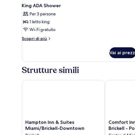
Apri
Hall
13
letto
King ADA Shower
tutte
king
Per 3 persone
le
1 letto king
foto
per
Wi-Fi gratuito
King
Altri
Scopri di più
ADA
dettagli
per
Shower
Vai ai prezz
King
ADA
Shower
Strutture simili
Hampton Inn & Suites Miami/Brickell-Downtown
Comfort Inn &
Hampton
Comfort
Hampton Inn & Suites
Comfort In
Inn
Inn
Miami/Brickell-Downtown
Brickell - P
&
&