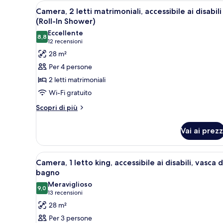
Apri
Una camera d'albergo con due le
5
Camera, 2 letti matrimoniali, accessibile ai disabili
tutte
(Roll-In Shower)
le
Eccellente
8,8
foto
8,8 su 10
(12
12 recensioni
per
recensioni)
28 m²
Camera,
Per 4 persone
2
2 letti matrimoniali
letti
Wi-Fi gratuito
matrimoniali,
Altri
accessibile
Scopri di più
dettagli
ai
per
disabili
Vai ai prezz
Camera,
(Roll-
2
letti
In
Apri
Una camera d'albergo con un let
4
matrimoniali,
Camera, 1 letto king, accessibile ai disabili, vasca 
Shower)
tutte
accessibile
bagno
ai
le
Meraviglioso
disabili
9,0
foto
9,0 su 10
(13
13 recensioni
(Roll-
per
recensioni)
28 m²
In
Camera,
Shower)
Per 3 persone