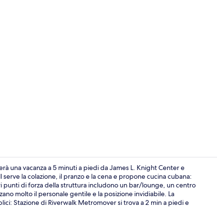
Suite, 1 lett
erà una vacanza a 5 minuti a piedi da James L. Knight Center e
serve la colazione, il pranzo e la cena e propone cucina cubana:
ltri punti di forza della struttura includono un bar/lounge, un centro
Suite panoram
zano molto il personale gentile e la posizione invidiabile. La
ici: Stazione di Riverwalk Metromover si trova a 2 min a piedi e