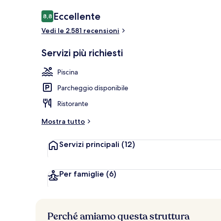
Recensioni
Eccellente
8,8
8,8 su 10
Vedi le 2.581 recensioni
Esterni
Servizi più richiesti
Piscina
Parcheggio disponibile
Ristorante
Mostra tutto
Servizi principali
(12)
Per famiglie
(6)
Perché amiamo questa struttura