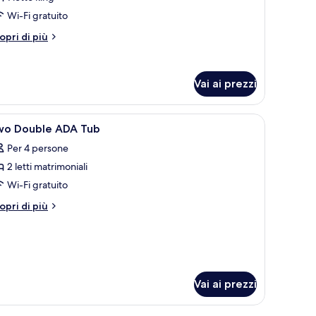
Wi-Fi gratuito
etto
ing
tri
opri di più
ttagli
VIP)
r
ite,
Vai ai prezzi
tto
ng
riletto in piuma
pri
Biancheria da letto di alta qualità, copriletto 
IP)
2
wo Double ADA Tub
utte
Per 4 persone
2 letti matrimoniali
oto
er
Wi-Fi gratuito
wo
tri
opri di più
ouble
ttagli
r
DA
wo
ub
uble
DA
ub
Vai ai prezzi