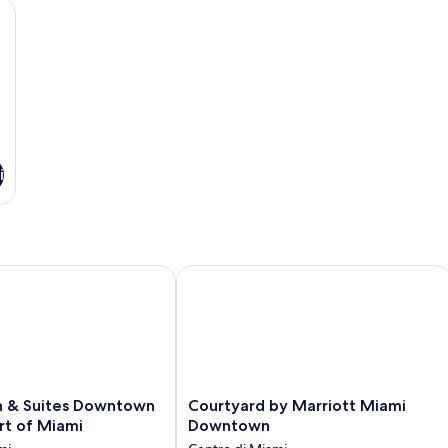
i
 Suites Downtown Brickell - Port of Miami
Courtyard by Marriott Miami Downt
Courtyard
n & Suites Downtown
Courtyard by Marriott Miami
by
ort of Miami
Downtown
Marriott