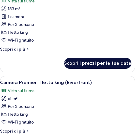
Vista sul fiume
singoli
le
(Riverfront)
153 m²
foto
per
1 camera
Capella,
Per 3 persone
Suite,
1 letto king
1
Wi-Fi gratuito
letto
Altri
Scopri di più
king
dettagli
per
Scopri i prezzi per le tue date
Capella,
Suite,
1
Apri
Una camera d'albergo moderna con un le
6
letto
Camera Premier, 1 letto king (Riverfront)
tutte
king
Vista sul fiume
le
61 m²
foto
per
Per 3 persone
Camera
1 letto king
Premier,
Wi-Fi gratuito
1
Altri
Scopri di più
letto