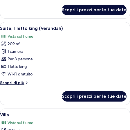
dettagli
king
per
Scopri i prezzi per le tue date
Camera
(Riverfront)
Premier,
1
Apri
Una camera d'albergo moderna con una
6
letto
Suite, 1 letto king (Verandah)
tutte
king
Vista sul fiume
(Riverfront)
le
209 m²
foto
per
1 camera
Suite,
Per 3 persone
1
1 letto king
letto
Wi-Fi gratuito
king
Altri
Scopri di più
(Verandah)
dettagli
per
Scopri i prezzi per le tue date
Suite,
1
letto
Apri
Un edificio moderno con piscina, ampie
9
king
Villa
tutte
(Verandah)
Vista sul fiume
le