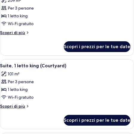
259 m²
foto
per
Per 3 persone
Villa
1 letto king
Wi-Fi gratuito
Altri
Scopri di più
dettagli
per
Scopri i prezzi per le tue date
Villa
Apri
Una camera d'hotel moderna con un le
6
Suite, 1 letto king (Courtyard)
tutte
101 m²
le
Per 3 persone
foto
per
1 letto king
Suite,
Wi-Fi gratuito
1
Altri
Scopri di più
letto
dettagli
king
per
Scopri i prezzi per le tue date
Suite,
(Courtyard)
1
letto