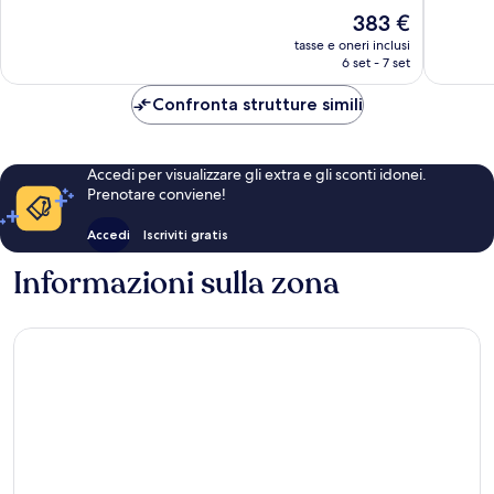
Riversid
470
10,
Il
383 €
recensioni
Eccezion
prezzo
366
tasse e oneri inclusi
attuale
6 set - 7 set
recensio
è
383 €
Confronta strutture simili
Accedi per visualizzare gli extra e gli sconti idonei.
Prenotare conviene!
Accedi
Iscriviti gratis
Informazioni sulla zona