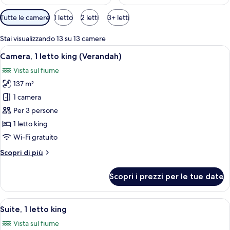
Filtri
Tutte le camere
1 letto
2 letti
3+ letti
disponibili
per
Stai visualizzando 13 su 13 camere
le
Apri
Una terrazza sul tetto con piscina, post
6
Camera, 1 letto king (Verandah)
camere
tutte
Vista sul fiume
le
137 m²
foto
per
1 camera
Camera,
Per 3 persone
1
1 letto king
letto
Wi-Fi gratuito
king
Altri
Scopri di più
(Verandah)
dettagli
per
Scopri i prezzi per le tue date
Camera,
1
letto
Apri
Una moderna camera d'hotel con un'ampi
6
king
Suite, 1 letto king
tutte
(Verandah)
Vista sul fiume
le