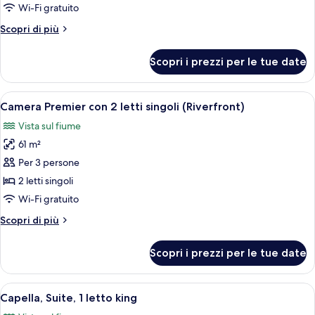
Camera,
Wi-Fi gratuito
1
Altri
Scopri di più
letto
dettagli
king
per
Scopri i prezzi per le tue date
Camera,
(Riverfront)
1
letto
Apri
Camera d'albergo moderna con un letto 
6
king
Camera Premier con 2 letti singoli (Riverfront)
tutte
(Riverfront)
Vista sul fiume
le
61 m²
foto
per
Per 3 persone
Camera
2 letti singoli
Premier
Wi-Fi gratuito
con
Altri
Scopri di più
2
dettagli
letti
per
Scopri i prezzi per le tue date
Camera
singoli
Premier
(Riverfront)
con
Apri
Camera d'albergo moderna con un letto 
7
2
Capella, Suite, 1 letto king
tutte
letti