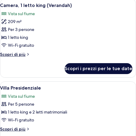
Apri
Una terrazza sul tetto con piscina, post
5
king
Camera, 1 letto king (Verandah)
tutte
(Courtyard)
Vista sul fiume
le
209 m²
foto
per
Per 3 persone
Camera,
1 letto king
1
Wi-Fi gratuito
letto
Altri
Scopri di più
king
dettagli
(Verandah)
per
Scopri i prezzi per le tue date
Camera,
1
letto
Apri
Un soggiorno moderno con una grande fi
7
king
Villa Presidenziale
tutte
(Verandah)
Vista sul fiume
le
Per 5 persone
foto
per
1 letto king e 2 letti matrimoniali
Villa
Wi-Fi gratuito
Presidenziale
Altri
Scopri di più
dettagli