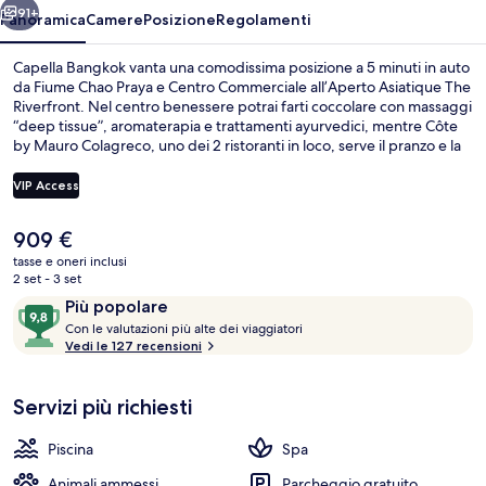
91+
Panoramica
Camere
Posizione
Regolamenti
Capella Bangkok vanta una comodissima posizione a 5 minuti in auto
da Fiume Chao Praya e Centro Commerciale all’Aperto Asiatique The
Riverfront. Nel centro benessere potrai farti coccolare con massaggi
“deep tissue”, aromaterapia e trattamenti ayurvedici, mentre Côte
by Mauro Colagreco, uno dei 2 ristoranti in loco, serve il pranzo e la
cena. In questo hotel di lusso troverai anche una piscina all'aperto,
un bar/lounge e una palestra aperta giorno e notte. I mezzi pubblici
VIP Access
sono a poca distanza: *Stazione di Rama III Bridge è a 14 min a piedi.
Il
909 €
Camera Premier, 1 letto king (Riverfron
prezzo
tasse e oneri inclusi
attuale
2 set - 3 set
è
Recensioni
9,8
Più popolare
909 €
C
su
Con le valutazioni più alte dei viaggiatori
o
Vedi le 127 recensioni
10,
n
Più
popolare
Servizi più richiesti
l
e
Piscina
Spa
v
a
Animali ammessi
Parcheggio gratuito