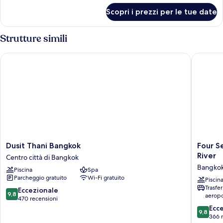
per
Scopri i prezzi per le tue date
Villa
Presidenziale
Strutture simili
Dusit Thani Bangkok
Four Sea
Dusit
Four
Dusit Thani Bangkok
Four S
Thani
Seasons
River
Centro città di Bangkok
Bangkok
Hotel
Bangkok
Piscina
Spa
Centro
Bangko
Parcheggio gratuito
Wi-Fi gratuito
città
at
Piscin
Trasfe
di
Chao
9.8
Eccezionale
9,8
aeropo
Bangkok
Phraya
su
470 recensioni
River
10,
9.8
Ecc
9,8
Bangko
Eccezionale,
su
366 