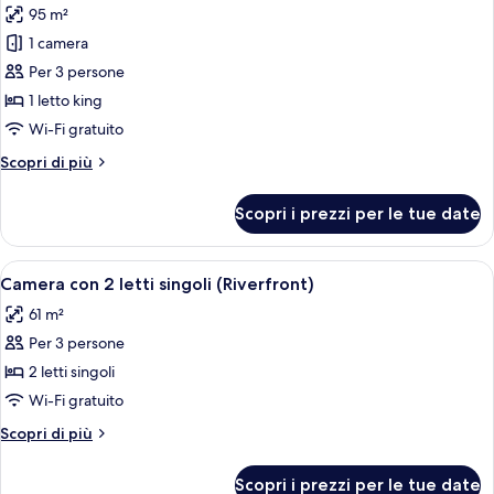
95 m²
foto
per
1 camera
Suite,
Per 3 persone
1
1 letto king
letto
Wi-Fi gratuito
king
Altri
Scopri di più
dettagli
per
Scopri i prezzi per le tue date
Suite,
1
letto
Apri
Una stanza con una grande finestra che 
5
king
Camera con 2 letti singoli (Riverfront)
tutte
61 m²
le
Per 3 persone
foto
per
2 letti singoli
Camera
Wi-Fi gratuito
con
Altri
Scopri di più
2
dettagli
letti
per
Scopri i prezzi per le tue date
Camera