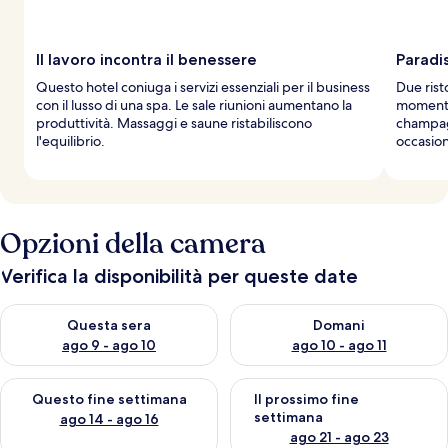
a
g
g
Il lavoro incontra il benessere
Paradis
i
Questo hotel coniuga i servizi essenziali per il business
Due rist
a
con il lusso di una spa. Le sale riunioni aumentano la
momento,
t
produttività. Massaggi e saune ristabiliscono
champag
o
l'equilibrio.
occasio
r
i
Opzioni della camera
Verifica la disponibilità per queste date
Verifica la disponibilità per questa sera, ago 9 - ago 10
Verifica la disponibilità per d
Questa sera
Domani
ago 9 - ago 10
ago 10 - ago 11
Verifica la disponibilità per questo fine settimana, ago 14 - ag
Verifica la disponibilità per i
Questo fine settimana
Il prossimo fine
settimana
ago 14 - ago 16
ago 21 - ago 23