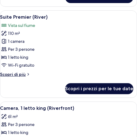
singoli
con
(Riverfront)
2
Apri
Una camera d'albergo con un letto grand
8
letti
Suite Premier (River)
tutte
singoli
Vista sul fiume
(Riverfront)
le
110 m²
foto
per
1 camera
Suite
Per 3 persone
Premier
1 letto king
(River)
Wi-Fi gratuito
Altri
Scopri di più
dettagli
per
Scopri i prezzi per le tue date
Suite
Premier
(River)
Apri
Camera d'albergo con un letto grande, 
6
Camera, 1 letto king (Riverfront)
tutte
61 m²
le
Per 3 persone
foto
per
1 letto king