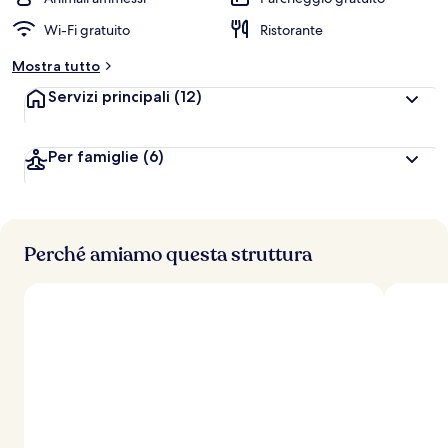
l
Wi-Fi gratuito
Ristorante
u
t
Mostra tutto
a
z
Servizi principali
(12)
i
o
n
Per famiglie
(6)
i
p
i
ù
Perché amiamo questa struttura
a
l
t
e
d
e
i
v
i