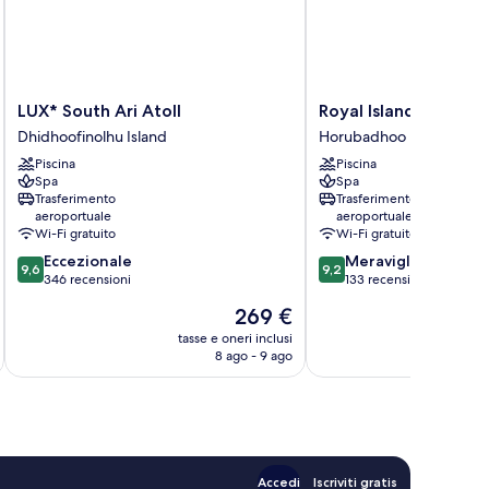
LUX*
Royal
LUX* South Ari Atoll
Royal Island Resort 
South
Island
Dhidhoofinolhu Island
Horubadhoo Island
Ari
Resort
Piscina
Piscina
Atoll
&
Spa
Spa
Dhidhoofinolhu
Spa
Trasferimento
Trasferimento
Island
Horubadhoo
aeroportuale
aeroportuale
Island
Wi-Fi gratuito
Wi-Fi gratuito
9.6
9.2
Eccezionale
Meraviglioso
9,6
9,2
su
su
346 recensioni
133 recensioni
10,
10,
Il
269 €
Eccezionale,
Meraviglioso,
prezzo
346
133
tasse e oneri inclusi
t
attuale
8 ago - 9 ago
recensioni
recensioni
è
269 €
Accedi
Iscriviti gratis