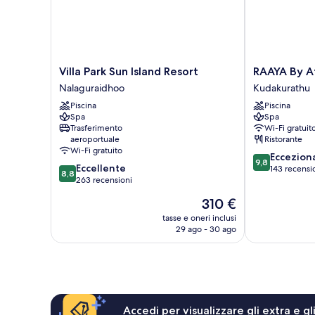
Villa
RAAYA
Villa Park Sun Island Resort
RAAYA By 
Park
By
Nalaguraidhoo
Kudakurathu
Sun
Atmosphere
Piscina
Piscina
Island
Kudakurathu
Spa
Spa
Resort
Trasferimento
Wi-Fi gratuit
Nalaguraidhoo
aeroportuale
Ristorante
Wi-Fi gratuito
9.8
Eccezion
9,8
8.8
Eccellente
su
143 recensi
8,8
su
263 recensioni
10,
10,
Eccezionale,
Il
310 €
Eccellente,
143
prezzo
263
tasse e oneri inclusi
recensioni
attuale
29 ago - 30 ago
recensioni
è
310 €
Accedi per visualizzare gli extra e g