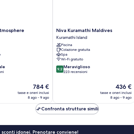
Niva
Atmosphere
Niva Kuramathi Maldives
Kuramathi
Kuramathi Island
Maldives
Piscina
Kuramathi
Colazione gratuita
Island
o
Spa
Wi-Fi gratuito
9.2
ale
Meraviglioso
9,2
su
oni
223 recensioni
10,
Meraviglioso,
Il
Il
784 €
436 €
223
prezzo
prezzo
tasse e oneri inclusi
tasse e oneri inclusi
recensioni
attuale
attuale
8 ago - 9 ago
8 ago - 9 ago
è
è
784 €
436 €
Confronta strutture simili
li sconti idonei. Prenotare conviene!