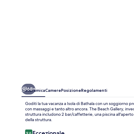
68+
Panoramica
Camere
Posizione
Regolamenti
Goditi la tua vacanza a Isola di Bathala con un soggiorno p
con massaggi e tanto altro ancora. The Beach Gallery, invece, 
struttura includono 2 bar/caffetterie, una piscina all'apert
della struttura.
Recensioni
Eccezionale
9,6