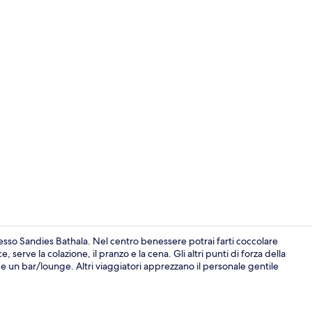
Beach Bungalo
resso Sandies Bathala. Nel centro benessere potrai farti coccolare
serve la colazione, il pranzo e la cena. Gli altri punti di forza della
o e un bar/lounge. Altri viaggiatori apprezzano il personale gentile
Servizio di c