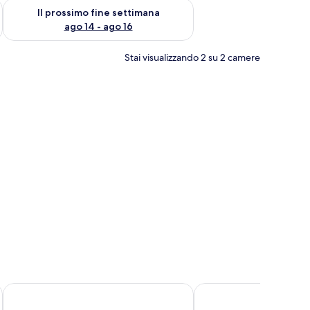
ne settimana, ago 7 - ago 9
Verifica la disponibilità per il prossimo fine settimana, ago 14 
Il prossimo fine settimana
ago 14 - ago 16
Stai visualizzando 2 su 2 camere
n vetro che dà su un'area relax all'aperto.
tto grande, una scrivania e vista sul mare.
LUX* South Ari Atoll
Royal Island Resort & S