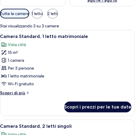
ago 14 - ago 16
Filtri
Tutte le camere
1 letto
2 letti
disponibili
per
Stai visualizzando 3 su 3 camere
le
Apri
Un letto a castello con un comodino, un
8
Camera Standard, 1 letto matrimoniale
camere
tutte
Vista città
le
15 m²
foto
per
1 camera
Camera
Per 3 persone
Standard,
1 letto matrimoniale
1
Wi-Fi gratuito
letto
Altri
Scopri di più
matrimoniale
dettagli
per
Scopri i prezzi per le tue date
Camera
Standard,
1
Apri
Camera d'albergo con un letto, una sc
6
letto
Camera Standard, 2 letti singoli
tutte
matrimoniale
Vista città