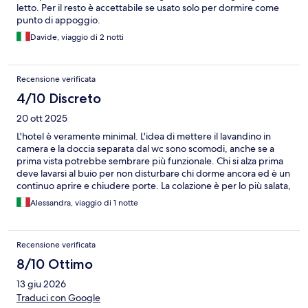
letto. Per il resto è accettabile se usato solo per dormire come
punto di appoggio.
Davide, viaggio di 2 notti
Recensione verificata
4/10 Discreto
20 ott 2025
L'hotel è veramente minimal. L'idea di mettere il lavandino in
camera e la doccia separata dal wc sono scomodi, anche se a
prima vista potrebbe sembrare più funzionale. Chi si alza prima
deve lavarsi al buio per non disturbare chi dorme ancora ed è un
continuo aprire e chiudere porte. La colazione è per lo più salata,
pochissime opzioni dolci. Il pane è buono. Se si arriva in
Alessandra, viaggio di 1 notte
metropolitana (linea 6), l'hotel è praticamente di fronte alla
fermata, a non più di 10 passi.
Recensione verificata
8/10 Ottimo
13 giu 2026
Traduci con Google