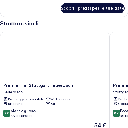
singoli,
per
Scopri i prezzi per le tue date
Camera
accessibile
Standard,
ai
2
Strutture simili
disabili
letti
singoli,
Premier Inn Stuttgart Feuerbach
Premier I
accessibile
ai
disabili
Premier
Premier
Premier Inn Stuttgart Feuerbach
Premie
Inn
Inn
Feuerbach
Stuttgar
Stuttgart
Stuttgar
Parcheggio disponibile
Wi-Fi gratuito
Parche
Feuerbach
City
Ristorante
Bar
Ristor
Feuerbach
Europavi
Stuttgar
9.0
8.6
Meraviglioso
Ecc
9,0
8,6
Mitte
su
su
107 recensioni
181 r
10,
10,
Il
54 €
Meraviglioso,
Eccellen