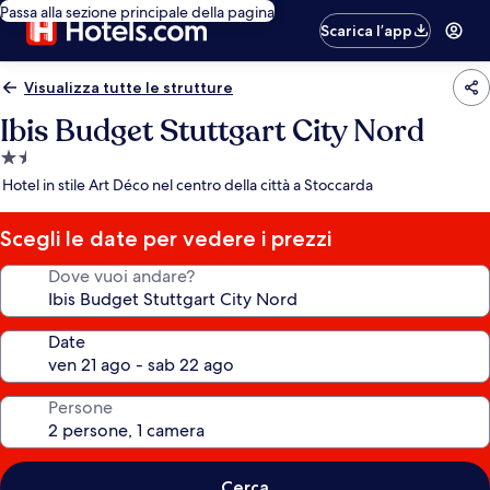
Passa alla sezione principale della pagina
Scarica l’app
Visualizza tutte le strutture
Ibis Budget Stuttgart City Nord
Struttura
a
Hotel in stile Art Déco nel centro della città a Stoccarda
1.5
stelle
Scegli le date per vedere i prezzi
Dove vuoi andare?
Date
Persone
Cerca