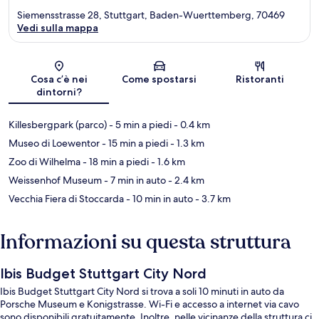
Siemensstrasse 28, Stuttgart, Baden-Wuerttemberg, 70469
Vedi sulla mappa
Mappa
Cosa c’è nei
Come spostarsi
Ristoranti
dintorni?
Killesbergpark (parco)
- 5 min a piedi
- 0.4 km
Museo di Loewentor
- 15 min a piedi
- 1.3 km
Zoo di Wilhelma
- 18 min a piedi
- 1.6 km
Weissenhof Museum
- 7 min in auto
- 2.4 km
Vecchia Fiera di Stoccarda
- 10 min in auto
- 3.7 km
Informazioni su questa struttura
Ibis Budget Stuttgart City Nord
Ibis Budget Stuttgart City Nord si trova a soli 10 minuti in auto da
Porsche Museum e Konigstrasse. Wi-Fi e accesso a internet via cavo
sono disponibili gratuitamente. Inoltre, nelle vicinanze della struttura ci