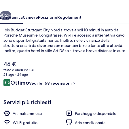
City
Nord
ietro
Avanti
23+
Panoramica
Camere
Posizione
Regolamenti
Ibis Budget Stuttgart City Nord si trova a soli 10 minuti in auto da
Porsche Museum e Konigstrasse. Wi-Fi e accesso a internet via cavo
sono disponibili gratuitamente. Inoltre, nelle vicinanze della
struttura ci sarà da divertirsi con mountain bike e tante altre attività.
Inoltre, questo hotel in stile Art Déco si trova a breve distanza in auto
da luoghi d'interesse come Cannstatter Wasen e Museo Mercedes-
Benz. Usare i mezzi pubblici è facilissimo: Maybachstraße U-Bahn si
Il
46 €
trova a pochi minuti di distanza, mentre Pragsattel U-Bahn è a 6 min
prezzo
tasse e oneri inclusi
a piedi.
attuale
23 ago - 24 ago
Esterni
è
Recensioni
Ottimo
8,2
Vedi le 169 recensioni
46 €
8,2 su 10
Servizi più richiesti
Animali ammessi
Parcheggio disponibile
Wi-Fi gratuito
Aria condizionata