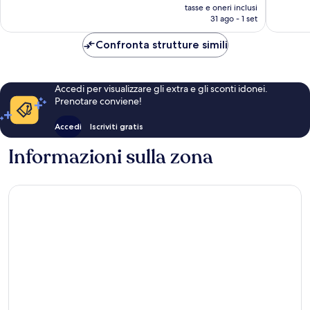
prezzo
107
181
tasse e oneri inclusi
attuale
31 ago - 1 set
recensioni
recensio
è
54 €
Confronta strutture simili
Accedi per visualizzare gli extra e gli sconti idonei.
Prenotare conviene!
Accedi
Iscriviti gratis
Informazioni sulla zona