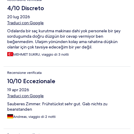
4/10 Discreto
20 lug 2026
Traduci con Google
Odalarda bir saç kurutma makinası dahi yok personele bir şey
sordugumda doğru düzgün bir cevap vermiyor ben
beğenmedim. Ulaşım yönünden kolay ama rahatına düşkün
olanlar için çok tavsiye edeceğim bir yer değil.
MEHMET SUKRU, viaggio di 3 notti
Recensione verificata
10/10 Eccezionale
19 apr 2026
Traduci con Google
Sauberes Zimmer. Frühstückst sehr gut. Gab nichts zu
beanstanden
Andreas, viaggio di 2 notti