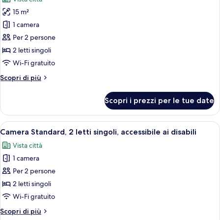
le
15 m²
foto
per
1 camera
Camera
Per 2 persone
Standard,
2 letti singoli
2
Wi-Fi gratuito
letti
Altri
Scopri di più
singoli
dettagli
per
Scopri i prezzi per le tue date
Camera
Standard,
2
Apri
Una camera d'albergo con due letti, una
6
letti
Camera Standard, 2 letti singoli, accessibile ai disabili
tutte
singoli
Vista città
le
1 camera
foto
per
Per 2 persone
Camera
2 letti singoli
Standard,
Wi-Fi gratuito
2
Altri
Scopri di più
letti
dettagli