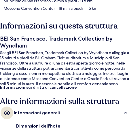
Municipio di San Francisco
- 6 min a piedi
- 0.6 km
Moscone Convention Center
- 18 min a piedi
- 1.5 km
Informazioni su questa struttura
BEI San Francisco, Trademark Collection by
Wyndham
Scegli BEI San Francisco, Trademark Collection by Wyndham e alloggia a
15 minuti a piedi da Bill Graham Civic Auditorium e Municipio di San
Francisco. Oltre a usufruire di una palestra aperta giorno e notte, nelle
vicinanze della struttura potrai cimentarti con attività come percorsi da
trekking e escursioni in monopattino elettrico a noleggio. Inoltre, luoghi
d'interesse come Moscone Convention Center e Oracle Park si trovano a
soli 5 minuti in auto. Il personale gentile e il comfort generale sono
Informazioni sui diritti di cancellazione
caratteristiche apprezzate dalle recensioni degli ospiti. La struttura è
comoda per usare i mezzi pubblici: Stazione metro di Market St & 8th St
Altre informazioni sulla struttura
e Stazione metro di Market St & Hyde St sono a breve distanza a piedi.
Informazioni generali
Dimensioni dell'hotel