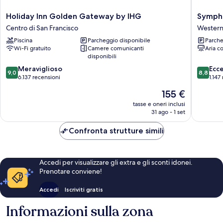
Smoking
Holiday
Sympho
Holiday Inn Golden Gateway by IHG
Symph
Inn
Inn
Centro di San Francisco
Western
Golden
Western
Piscina
Parcheggio disponibile
Parche
Gateway
Additio
Wi-Fi gratuito
Camere comunicanti
Aria c
by
disponibili
IHG
9.0
8.8
Centro
Meraviglioso
Ecc
9,0
8,8
su
su
di
6.137 recensioni
1.147
10,
10,
San
Il
155 €
Meraviglioso,
Eccellen
Francisco
prezzo
6.137
1.147
tasse e oneri inclusi
attuale
31 ago - 1 set
recensioni
recensio
è
155 €
Confronta strutture simili
Accedi per visualizzare gli extra e gli sconti idonei.
Prenotare conviene!
Accedi
Iscriviti gratis
Informazioni sulla zona