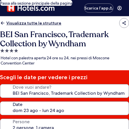
Passa alla sezione principale della pagina
Scarica l’app
Visualizza tutte le strutture
BEI San Francisco, Trademark
Collection by Wyndham
Struttura
a
Hotel con palestra aperta 24 ore su 24, nei pressi di Moscone
4.0
Convention Center
stelle
Scegli le date per vedere i prezzi
Dove vuoi andare?
Date
Persone