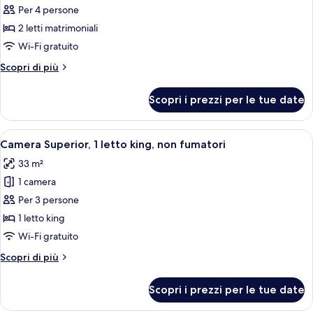
per
Per 4 persone
Camera
2 letti matrimoniali
Superior,
Wi-Fi gratuito
2
Altri
Scopri di più
letti
dettagli
matrimoniali,
per
Scopri i prezzi per le tue date
Camera
non
Superior,
fumatori
2
Apri
Camera d'albergo con un letto grande, un
4
letti
Camera Superior, 1 letto king, non fumatori
tutte
matrimoniali,
33 m²
non
le
fumatori
1 camera
foto
per
Per 3 persone
Camera
1 letto king
Superior,
Wi-Fi gratuito
1
Altri
Scopri di più
letto
dettagli
king,
per
Scopri i prezzi per le tue date
Camera
non
Superior,