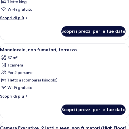
1
1 letto king
letto
Wi-Fi gratuito
king,
Altri
Scopri di più
non
dettagli
fumatori,
per
Scopri i prezzi per le tue date
Camera
vista
Executive,
città
1
Apri
Una camera d'albergo moderna con un l
(High
4
letto
Monolocale, non fumatori, terrazzo
tutte
Floor)
king,
37 m²
non
le
fumatori,
1 camera
foto
vista
per
Per 2 persone
città
Monolocale,
(High
1 letto a scomparsa (singolo)
Floor)
non
Wi-Fi gratuito
fumatori,
Altri
Scopri di più
terrazzo
dettagli
per
Scopri i prezzi per le tue date
Monolocale,
non
fumatori,
Apri
Camera d'albergo con due letti, una scr
5
terrazzo
Camera Executive, 2 letti queen, non fumatori (High Floor)