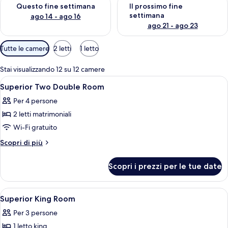
Verifica la disponibilità per questo fine settimana, ago 14 - ag
Verifica la disponibilità per i
Questo fine settimana
Il prossimo fine
settimana
ago 14 - ago 16
ago 21 - ago 23
Filtri
Tutte le camere
2 letti
1 letto
disponibili
per
Stai visualizzando 12 su 12 camere
le
Apri
Camera d'albergo con due letti, una scr
3
Superior Two Double Room
camere
tutte
Per 4 persone
le
2 letti matrimoniali
foto
per
Wi-Fi gratuito
Superior
Altri
Scopri di più
Two
dettagli
per
Double
Scopri i prezzi per le tue date
Superior
Room
Two
Double
Apri
Biancheria da letto di alta qualità, un
2
Room
Superior King Room
tutte
Per 3 persone
le
1 letto king