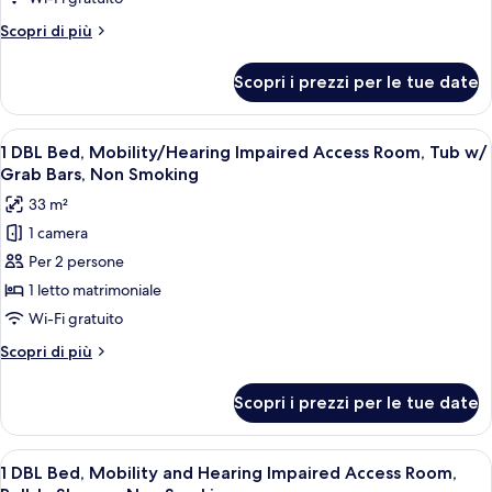
queen,
Altri
Scopri di più
non
dettagli
fumatori,
per
Scopri i prezzi per le tue date
Camera
vista
Executive,
città
2
Apri
Camera d'albergo con un letto grande, 
(High
5
letti
1 DBL Bed, Mobility/Hearing Impaired Access Room, Tub w/
tutte
Floor)
queen,
Grab Bars, Non Smoking
non
le
33 m²
fumatori,
foto
vista
1 camera
per
città
Per 2 persone
1
(High
Floor)
DBL
1 letto matrimoniale
Bed,
Wi-Fi gratuito
Mobility/Hearing
Altri
Scopri di più
Impaired
dettagli
Access
per
Scopri i prezzi per le tue date
1
Room,
DBL
Tub
Bed,
Apri
Camera d'albergo con un letto grande, 
w/
5
Mobility/Hearing
1 DBL Bed, Mobility and Hearing Impaired Access Room,
tutte
Impaired