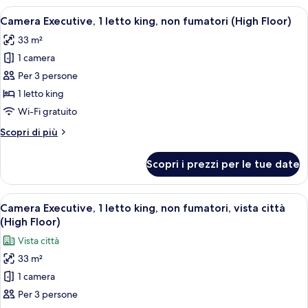
fumatori
1
Apri
Camera d'albergo con un letto grande, 
6
letto
Camera Executive, 1 letto king, non fumatori (High Floor)
tutte
king,
33 m²
non
le
fumatori
1 camera
foto
per
Per 3 persone
Camera
1 letto king
Executive,
Wi-Fi gratuito
1
Altri
Scopri di più
letto
dettagli
king,
per
Scopri i prezzi per le tue date
Camera
non
Executive,
fumatori
1
Apri
Camera d'albergo con un letto grande, 
(High
5
letto
Camera Executive, 1 letto king, non fumatori, vista città
tutte
Floor)
king,
(High Floor)
non
le
Vista città
fumatori
foto
(High
33 m²
per
Floor)
1 camera
Camera
Executive,
Per 3 persone