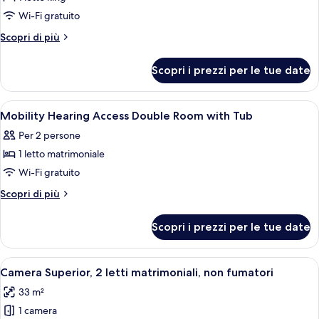
foto
per
Wi-Fi gratuito
Superior
Altri
Scopri di più
King
dettagli
per
Room
Scopri i prezzi per le tue date
Superior
King
Room
Apri
Biancheria da letto di alta qualità, un
1
Mobility Hearing Access Double Room with Tub
tutte
Per 2 persone
le
1 letto matrimoniale
foto
per
Wi-Fi gratuito
Mobility
Altri
Scopri di più
Hearing
dettagli
per
Access
Scopri i prezzi per le tue date
Mobility
Double
Hearing
Room
Access
Apri
Una camera d'albergo con due letti, una 
5
with
Double
Camera Superior, 2 letti matrimoniali, non fumatori
tutte
Room
Tub
33 m²
with
le
Tub
1 camera
foto