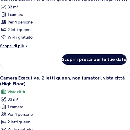
tutte
33 m²
le
1 camera
foto
per
Per 4 persone
Camera
2 letti queen
Executive,
Wi-Fi gratuito
2
Altri
Scopri di più
letti
dettagli
queen,
per
Scopri i prezzi per le tue date
Camera
non
Executive,
fumatori
2
Apri
Camera d'albergo con due letti, un'ampi
(High
5
letti
Camera Executive, 2 letti queen, non fumatori, vista città
tutte
Floor)
queen,
(High Floor)
non
le
Vista città
fumatori
foto
(High
33 m²
per
Floor)
1 camera
Camera
Executive,
Per 4 persone
2
2 letti queen
letti
Wi-Fi gratuito