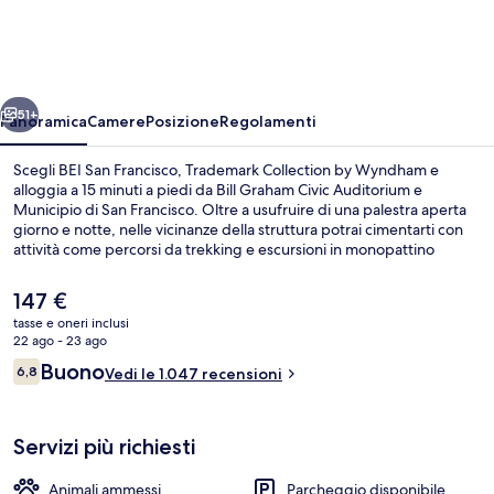
Francisco,
Trademark
Collection
ietro
Avanti
by
51+
Panoramica
Camere
Posizione
Regolamenti
Wyndham
Scegli BEI San Francisco, Trademark Collection by Wyndham e
alloggia a 15 minuti a piedi da Bill Graham Civic Auditorium e
Municipio di San Francisco. Oltre a usufruire di una palestra aperta
giorno e notte, nelle vicinanze della struttura potrai cimentarti con
attività come percorsi da trekking e escursioni in monopattino
elettrico a noleggio. Inoltre, luoghi d'interesse come Moscone
Convention Center e Oracle Park si trovano a soli 5 minuti in auto. Il
Il
147 €
personale gentile e il comfort generale sono caratteristiche
prezzo
tasse e oneri inclusi
apprezzate dalle recensioni degli ospiti. La struttura è comoda per
attuale
22 ago - 23 ago
usare i mezzi pubblici: Stazione metro di Market St & 8th St e
Hall
è
Recensioni
Stazione metro di Market St & Hyde St sono a breve distanza a
Buono
6,8
Vedi le 1.047 recensioni
147 €
6,8 su 10
piedi.
Servizi più richiesti
Animali ammessi
Parcheggio disponibile