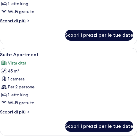
Studio
1 letto king
Regular
Wi-Fi gratuito
Altri
Scopri di più
dettagli
per
Scopri i prezzi per le tue date
Stylish
Studio
Regular
Apri
Una camera da letto moderna con una te
10
Suite Apartment
tutte
Vista città
le
45 m²
foto
per
1 camera
Suite
Per 2 persone
Apartment
1 letto king
Wi-Fi gratuito
Altri
Scopri di più
dettagli
per
Scopri i prezzi per le tue date
Suite
Apartment