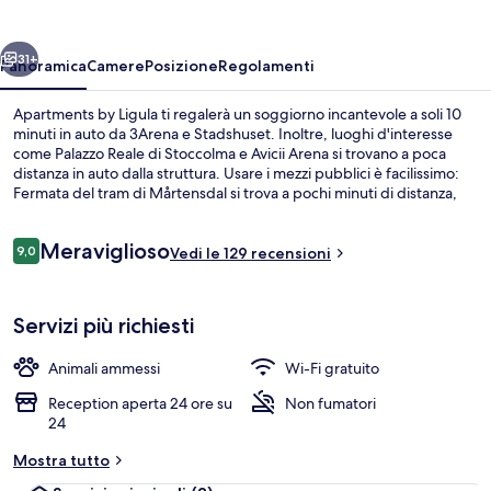
ietro
Avanti
31+
Panoramica
Camere
Posizione
Regolamenti
Apartments by Ligula ti regalerà un soggiorno incantevole a soli 10
minuti in auto da 3Arena e Stadshuset. Inoltre, luoghi d'interesse
come Palazzo Reale di Stoccolma e Avicii Arena si trovano a poca
distanza in auto dalla struttura. Usare i mezzi pubblici è facilissimo:
Fermata del tram di Mårtensdal si trova a pochi minuti di distanza,
mentre Fermata del tram di Stoccolma-Luma è a 6 min a piedi.
Recensioni
Meraviglioso
9,0
Vedi le 129 recensioni
9,0 su 10
Una scrivania, postazione laptop, tend
Servizi più richiesti
Animali ammessi
Wi-Fi gratuito
Reception aperta 24 ore su
Non fumatori
24
Mostra tutto