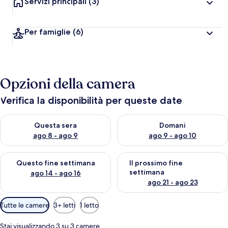
Servizi principali
(3)
Per famiglie
(6)
Opzioni della camera
Verifica la disponibilità per queste date
Verifica la disponibilità per questa sera, ago 8 - ago 9
Verifica la disponibilità per d
Questa sera
Domani
ago 8 - ago 9
ago 9 - ago 10
Verifica la disponibilità per questo fine settimana, ago 14 - ag
Verifica la disponibilità per i
Questo fine settimana
Il prossimo fine
settimana
ago 14 - ago 16
ago 21 - ago 23
Filtri
Tutte le camere
3+ letti
1 letto
disponibili
per
Stai visualizzando 3 su 3 camere