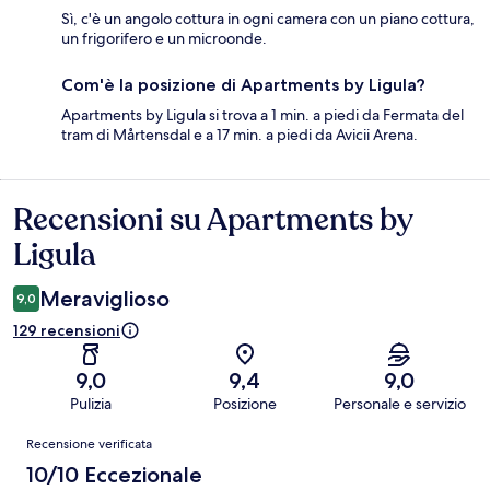
Sì, c'è un angolo cottura in ogni camera con un piano cottura,
un frigorifero e un microonde.
Com'è la posizione di Apartments by Ligula?
Apartments by Ligula si trova a 1 min. a piedi da Fermata del
tram di Mårtensdal e a 17 min. a piedi da Avicii Arena.
Recensioni su Apartments by
Recensioni
Ligula
Meraviglioso
9,0
129 recensioni
9,0
9,4
9,0
Pulizia
Posizione
Personale e servizio
Recensioni
Recensione verificata
10/10 Eccezionale