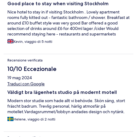
Good place to stay when visiting Stockholm
Nice hotel to stay in if visiting Stockholm . Lovely apartment
rooms fully kitted out - fantastic bathroom / shower. Breakfast at
around £10 buffet style was very good Bar offered a good
selection of drinks around £6 for 400ml lager /cider Would
recommend staying here - restaurants and supermarkets
nearby plus tram stop right outside apartments
Kevin, viaggio di 5 notti
Recensione verificata
10/10 Eccezionale
19 mag 2024
Traduci con Google
Väldigt bra lägenhets studio på modernt motell
Modern stor studie som hade allt vi behövde. Skön säng, stort
fräscht badrum. Trevlig personal, härlig atmosfär på
motellet.Vardagsrummet/lobbyn andades design och nytänk.
Helene, viaggio di 2 notti