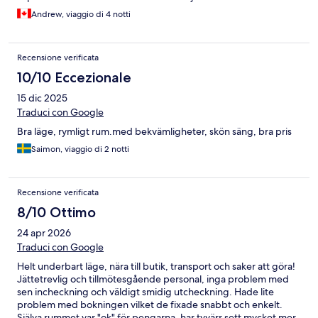
Andrew, viaggio di 4 notti
Recensione verificata
10/10 Eccezionale
15 dic 2025
Traduci con Google
Bra läge, rymligt rum.med bekvämligheter, skön säng, bra pris
Saimon, viaggio di 2 notti
Recensione verificata
8/10 Ottimo
24 apr 2026
Traduci con Google
Helt underbart läge, nära till butik, transport och saker att göra!
Jättetrevlig och tillmötesgående personal, inga problem med
sen incheckning och väldigt smidig utcheckning. Hade lite
problem med bokningen vilket de fixade snabbt och enkelt.
Själva rummet var "ok" för pengarna, har tyvärr sett mycket mer