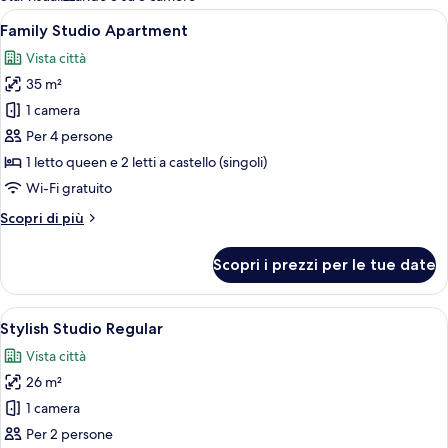
le
Apri
Una cucina moderna con elettrodomestic
12
Family Studio Apartment
camere
tutte
Vista città
le
35 m²
foto
per
1 camera
Family
Per 4 persone
Studio
1 letto queen e 2 letti a castello (singoli)
Apartment
Wi-Fi gratuito
Altri
Scopri di più
dettagli
per
Scopri i prezzi per le tue date
Family
Studio
Apartment
Apri
Camera d'albergo moderna con un letto 
20
Stylish Studio Regular
tutte
Vista città
le
26 m²
foto
per
1 camera
Stylish
Per 2 persone