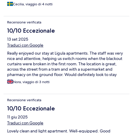
Cecilia, viaggio di 4 notti
Recensione verificata
10/10 Eccezionale
13 set 2025
Traduci con Google
Really enjoyed our stay at Ligula apartments. The staff was very
nice and attentive, helping us switch rooms when the blackout
curtains were broken in the first room. The location is great,
across the street from a tram and with a supermarket and
pharmacy on the ground floor. Would definitely look to stay
here again when back in Stockholm!
Nora, viaggio di 3 notti
Recensione verificata
10/10 Eccezionale
11 giu 2025
Traduci con Google
Lovely clean and light apartment. Well-equipped. Good