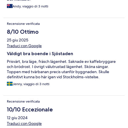
Andy, viaggio di 3 notti
Recensione verificata
8/10 Ottimo
25 giu 2025
Traduci con Google
Väldigt bra boende i Sjöstaden
Prisvärt, bra läge, fräsch lägenhet. Saknade ev kaffebryggare
och brödrost. I övrigt välutrustad lägenhet. Sköna sängar.
Toppen med tvärbanan precis utanför byggnaden. Skulle
definitivt kunna bo här igen vid Stockholms-vistelse.
Jenny, viaggio di 3 notti
Recensione verificata
10/10 Eccezionale
12 giu 2024
Traduci con Google