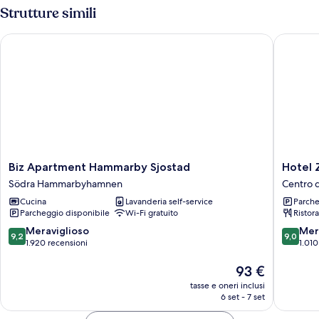
Strutture simili
Biz Apartment Hammarby Sjostad
Hotel Z
Biz
Hotel
Biz Apartment Hammarby Sjostad
Hotel
Apartment
Zinken
Södra Hammarbyhamnen
Centro 
Hammarby
Centro
Cucina
Lavanderia self-service
Parche
Sjostad
di
Parcheggio disponibile
Wi-Fi gratuito
Ristor
Södra
Stoccol
Hammarbyhamnen
9.2
9.0
Meraviglioso
Mer
9,2
9,0
su
su
1.920 recensioni
1.010
10,
10,
Meraviglioso,
Il
Meravigl
93 €
1.920
prezzo
1.010
tasse e oneri inclusi
recensioni
attuale
recensio
6 set - 7 set
è