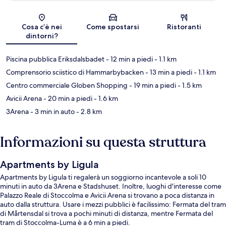
Mappa
Cosa c’è nei
Come spostarsi
Ristoranti
dintorni?
Piscina pubblica Eriksdalsbadet
- 12 min a piedi
- 1.1 km
Comprensorio sciistico di Hammarbybacken
- 13 min a piedi
- 1.1 km
Centro commerciale Globen Shopping
- 19 min a piedi
- 1.5 km
Avicii Arena
- 20 min a piedi
- 1.6 km
3Arena
- 3 min in auto
- 2.8 km
Informazioni su questa struttura
Apartments by Ligula
Apartments by Ligula ti regalerà un soggiorno incantevole a soli 10
minuti in auto da 3Arena e Stadshuset. Inoltre, luoghi d'interesse come
Palazzo Reale di Stoccolma e Avicii Arena si trovano a poca distanza in
auto dalla struttura. Usare i mezzi pubblici è facilissimo: Fermata del tram
di Mårtensdal si trova a pochi minuti di distanza, mentre Fermata del
tram di Stoccolma-Luma è a 6 min a piedi.