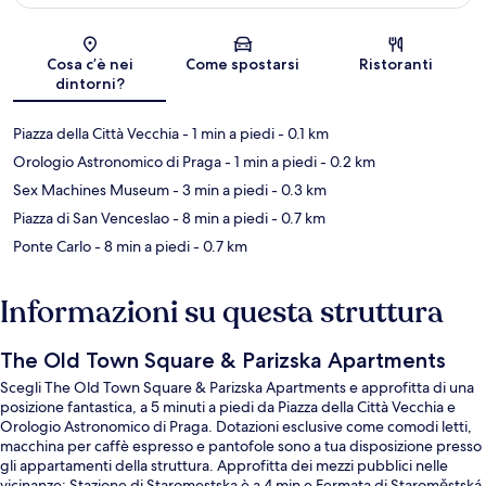
Mappa
Cosa c’è nei
Come spostarsi
Ristoranti
dintorni?
Piazza della Città Vecchia
- 1 min a piedi
- 0.1 km
Orologio Astronomico di Praga
- 1 min a piedi
- 0.2 km
Sex Machines Museum
- 3 min a piedi
- 0.3 km
Piazza di San Venceslao
- 8 min a piedi
- 0.7 km
Ponte Carlo
- 8 min a piedi
- 0.7 km
Informazioni su questa struttura
The Old Town Square & Parizska Apartments
Scegli The Old Town Square & Parizska Apartments e approfitta di una
posizione fantastica, a 5 minuti a piedi da Piazza della Città Vecchia e
Orologio Astronomico di Praga. Dotazioni esclusive come comodi letti,
macchina per caffè espresso e pantofole sono a tua disposizione presso
gli appartamenti della struttura. Approfitta dei mezzi pubblici nelle
vicinanze: Stazione di Staromestska è a 4 min e Fermata di Staroměstská