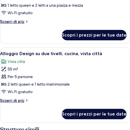
1
1 letto queen e 2 letti a una piazza e mezza
camera
Wi-Fi gratuito
da
Altri
Scopri di più
letto,
dettagli
angolo
per
Scopri i prezzi per le tue date
Quadrupla
cottura,
Design,
vista
1
Apri
Una piazza storica con edifici tradiz
città
13
camera
Alloggio Design su due livelli, cucina, vista città
tutte
da
Vista città
letto,
le
angolo
55 m²
foto
cottura,
per
Per 5 persone
vista
Alloggio
città
2 letti queen e 1 letto matrimoniale
Design
Wi-Fi gratuito
su
Altri
Scopri di più
due
dettagli
livelli,
per
Scopri i prezzi per le tue date
Alloggio
cucina,
Design
vista
su
Strutture simili