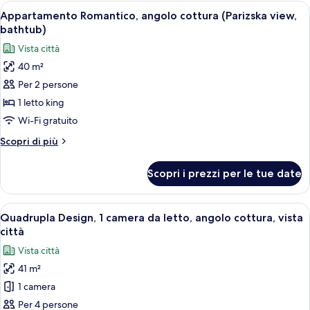
cucina
Apri
Una camera da letto con un letto, como
7
(Old
Appartamento Romantico, angolo cottura (Parizska view,
tutte
Town
bathtub)
square
le
Vista città
view,
foto
balcony)
40 m²
per
Per 2 persone
Appartamento
Romantico,
1 letto king
angolo
Wi-Fi gratuito
cottura
Altri
Scopri di più
(Parizska
dettagli
view,
per
Scopri i prezzi per le tue date
Appartamento
bathtub)
Romantico,
angolo
Apri
Una camera da letto con un letto grand
10
cottura
Quadrupla Design, 1 camera da letto, angolo cottura, vista
tutte
(Parizska
città
view,
le
Vista città
bathtub)
foto
41 m²
per
1 camera
Quadrupla
Design,
Per 4 persone