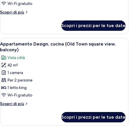
terrazzo,
Wi-Fi gratuito
vista
Altri
Scopri di più
città
dettagli
per
Scopri i prezzi per le tue date
Appartamento
Romantico,
terrazzo,
Apri
Una camera da letto ordinata con un le
13
vista
Appartamento Design, cucina (Old Town square view,
tutte
città
balcony)
le
Vista città
foto
42 m²
per
1 camera
Appartamento
Design,
Per 2 persone
cucina
1 letto king
(Old
Wi-Fi gratuito
Town
Altri
Scopri di più
square
dettagli
view,
per
Scopri i prezzi per le tue date
Appartamento
balcony)
Design,