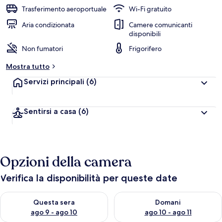
Trasferimento aeroportuale
Wi-Fi gratuito
v
a
Aria condizionata
Camere comunicanti
l
disponibili
u
Non fumatori
Frigorifero
t
a
Mostra tutto
z
i
Servizi principali
(6)
o
n
i
Sentirsi a casa
(6)
p
i
ù
Opzioni della camera
a
l
t
Verifica la disponibilità per queste date
e
Verifica la disponibilità per questa sera, ago 9 - ago 10
Verifica la disponibilità per d
Questa sera
Domani
d
e
ago 9 - ago 10
ago 10 - ago 11
i