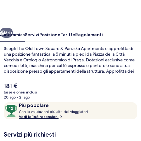
Town
Square
&
ietro
Avanti
Parizska
84+
Panoramica
Servizi
Posizione
Tariffe
Regolamenti
Apartments
Scegli The Old Town Square & Parizska Apartments e approfitta di
una posizione fantastica, a 5 minuti a piedi da Piazza della Città
Vecchia e Orologio Astronomico di Praga. Dotazioni esclusive come
comodi letti, macchina per caffè espresso e pantofole sono a tua
disposizione presso gli appartamenti della struttura. Approfitta dei
mezzi pubblici nelle vicinanze: Stazione di Staromestska è a 4 min e
Fermata di Staroměstská a 5 min a piedi.
Il
181 €
prezzo
tasse e oneri inclusi
attuale
20 ago - 21 ago
Appartamento Romantico, terrazzo, vist
è
Recensioni
10
Più popolare
181 €
C
su
Con le valutazioni più alte dei viaggiatori
o
Vedi le 166 recensioni
10,
n
Più
popolare
Servizi più richiesti
l
e