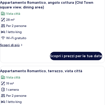
8
Nicholas)
cottura,
Appartamento Romantico, angolo cottura (Old Town
tutte
vista
square view, dining area)
cortile
le
Vista città
(St.
foto
Nicholas)
28 m²
per
Per 2 persone
Appartamento
Romantico,
1 letto king
angolo
Wi-Fi gratuito
cottura
Altri
Scopri di più
(Old
dettagli
Town
per
Scopri i prezzi per le tue date
Appartamento
square
Romantico,
view,
angolo
Apri
Un pontile in legno con mobili in vimin
dining
9
cottura
Appartamento Romantico, terrazzo, vista città
tutte
(Old
area)
Vista città
Town
le
square
19 m²
foto
view,
per
1 camera
dining
Appartamento
area)
Per 2 persone
Romantico,
1 letto king