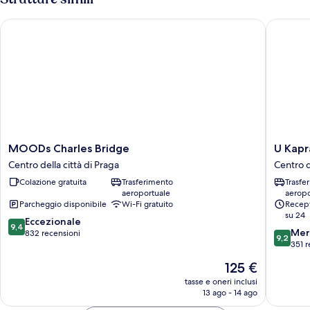
città
due
livelli,
MOODs Charles Bridge
U Kapra
cucina,
vista
città
MOODs
U
MOODs Charles Bridge
U Kapr
Charles
Kapra
Centro della città di Praga
Centro d
Bridge
Apartme
Colazione gratuita
Trasferimento
Trasfe
Centro
Centro
aeroportuale
aeropo
della
della
Parcheggio disponibile
Wi-Fi gratuito
Recept
città
città
su 24
9.4
di
Eccezionale
di
9,4
9.2
Mer
su
Praga
832 recensioni
Praga
9,2
su
351 r
10,
10,
Eccezionale,
Il
125 €
Meravigl
832
prezzo
351
tasse e oneri inclusi
recensioni
attuale
13 ago - 14 ago
recensio
è