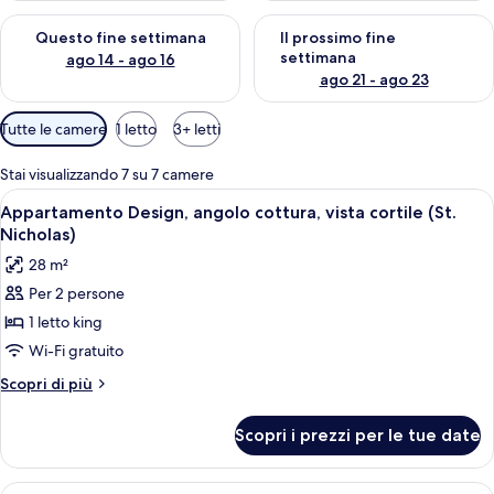
Verifica la disponibilità per questo fine settimana, ago 14 - ag
Verifica la disponibilità per i
v
Questo fine settimana
Il prossimo fine
i
settimana
ago 14 - ago 16
a
ago 21 - ago 23
g
g
Filtri
Tutte le camere
1 letto
3+ letti
i
disponibili
a
per
Stai visualizzando 7 su 7 camere
t
le
o
Apri
Una moderna camera d'albergo con un l
7
Appartamento Design, angolo cottura, vista cortile (St.
camere
r
tutte
Nicholas)
i
le
28 m²
foto
Per 2 persone
per
1 letto king
Appartamento
Design,
Wi-Fi gratuito
angolo
Altri
Scopri di più
cottura,
dettagli
per
vista
Scopri i prezzi per le tue date
Appartamento
cortile
Design,
(St.
angolo
Apri
Una camera d'albergo con un letto, com