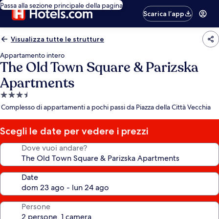
Passa alla sezione principale della pagina
Scarica l’app
Visualizza tutte le strutture
Appartamento intero
The Old Town Square & Parizska
Apartments
Struttura
a
Complesso di appartamenti a pochi passi da Piazza della Città Vecchia
3.5
stelle
Scegli le date per vedere i prezzi
Dove vuoi andare?
Date
Persone