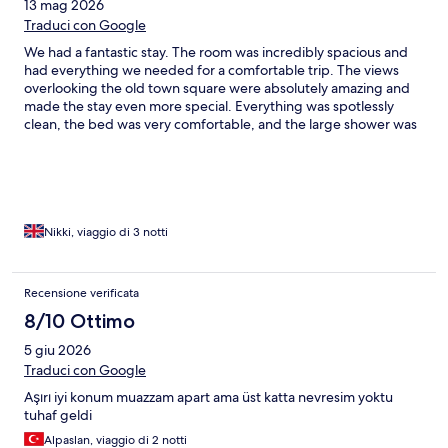
13 mag 2026
Traduci con Google
We had a fantastic stay. The room was incredibly spacious and
had everything we needed for a comfortable trip. The views
overlooking the old town square were absolutely amazing and
made the stay even more special. Everything was spotlessly
clean, the bed was very comfortable, and the large shower was
a great bonus. Overall, an all-round fantastic experience and we
would happily stay again.
Nikki, viaggio di 3 notti
Recensione verificata
8/10 Ottimo
5 giu 2026
Traduci con Google
Aşırı iyi konum muazzam apart ama üst katta nevresim yoktu
tuhaf geldi
Alpaslan, viaggio di 2 notti