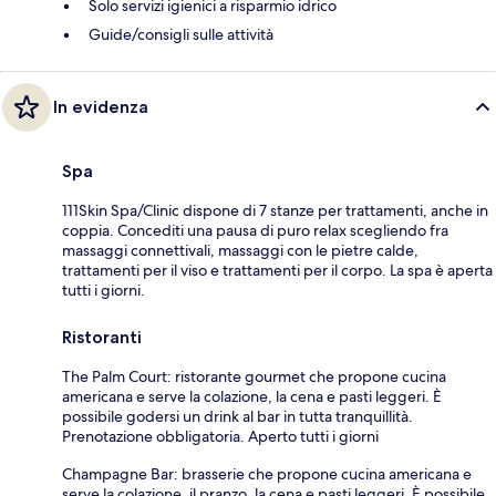
Solo servizi igienici a risparmio idrico
Guide/consigli sulle attività
In evidenza
Spa
111Skin Spa/Clinic dispone di 7 stanze per trattamenti, anche in
coppia. Concediti una pausa di puro relax scegliendo fra
massaggi connettivali, massaggi con le pietre calde,
trattamenti per il viso e trattamenti per il corpo. La spa è aperta
tutti i giorni.
Ristoranti
The Palm Court: ristorante gourmet che propone cucina
americana e serve la colazione, la cena e pasti leggeri. È
possibile godersi un drink al bar in tutta tranquillità.
Prenotazione obbligatoria. Aperto tutti i giorni
Champagne Bar: brasserie che propone cucina americana e
serve la colazione, il pranzo, la cena e pasti leggeri. È possibile