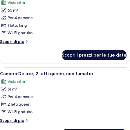
Vista città
le
65 m²
foto
per
Per 4 persone
Suite
1 letto king
Junior,
Wi-Fi gratuito
1
Altri
Scopri di più
letto
dettagli
king
per
Scopri i prezzi per le tue date
Suite
Junior,
1
Apri
Una camera d'albergo con un letto gra
4
letto
Camera Deluxe, 2 letti queen, non fumatori
tutte
king
Vista città
le
51 m²
foto
per
Per 4 persone
Camera
2 letti queen
Deluxe,
Wi-Fi gratuito
2
Altri
Scopri di più
letti
dettagli