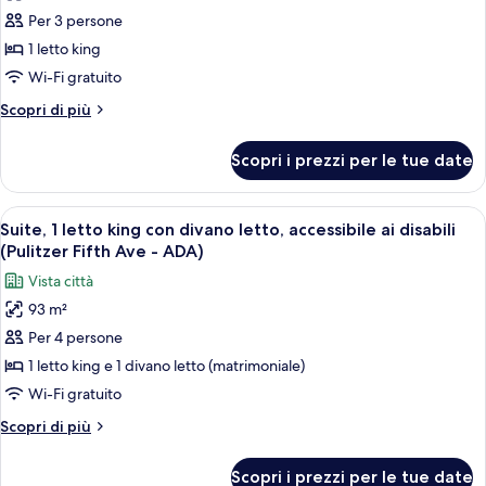
foto
Luxe)
Per 3 persone
per
1 letto king
Camera
Grand,
Wi-Fi gratuito
1
Altri
Scopri di più
letto
dettagli
per
king,
Scopri i prezzi per le tue date
Camera
accessibile
Grand,
ai
1
Apri
Un soggiorno con un divano grigio, du
6
disabili
letto
Suite, 1 letto king con divano letto, accessibile ai disabili
tutte
king,
(Grand
(Pulitzer Fifth Ave - ADA)
accessibile
le
Luxe
Vista città
ai
foto
-
disabili
93 m²
per
(Grand
ADA)
Per 4 persone
Suite,
Luxe
-
1
1 letto king e 1 divano letto (matrimoniale)
ADA)
letto
Wi-Fi gratuito
king
Altri
Scopri di più
con
dettagli
divano
per
Scopri i prezzi per le tue date
Suite,