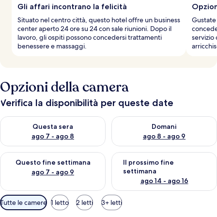
Gli affari incontrano la felicità
Opzion
Situato nel centro città, questo hotel offre un business
Gustate 
center aperto 24 ore su 24 con sale riunioni. Dopo il
concedet
lavoro, gli ospiti possono concedersi trattamenti
servizio
benessere e massaggi.
arricchi
Opzioni della camera
Verifica la disponibilità per queste date
Verifica la disponibilità per questa sera, ago 7 - ago 8
Verifica la disponibilità per d
Questa sera
Domani
ago 7 - ago 8
ago 8 - ago 9
Verifica la disponibilità per questo fine settimana, ago 7 - ago
Verifica la disponibilità per il
Questo fine settimana
Il prossimo fine
settimana
ago 7 - ago 9
ago 14 - ago 16
Filtri
Tutte le camere
1 letto
2 letti
3+ letti
disponibili