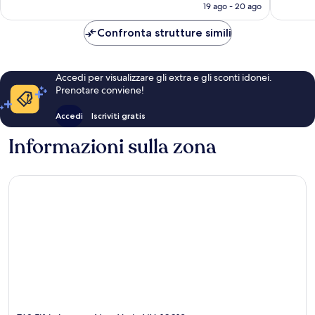
attuale
19 ago - 20 ago
è
677 €
Confronta strutture simili
Accedi per visualizzare gli extra e gli sconti idonei.
Prenotare conviene!
Accedi
Iscriviti gratis
Informazioni sulla zona