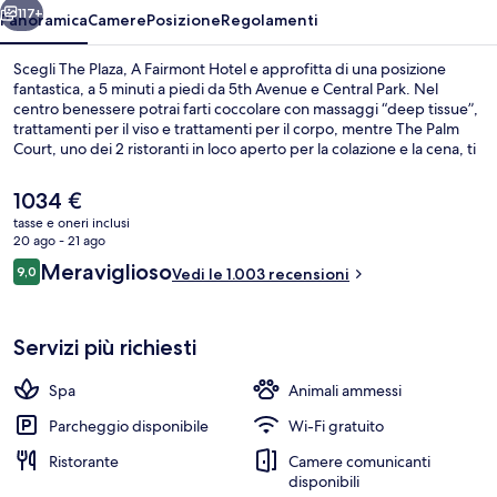
117+
Panoramica
Camere
Posizione
Regolamenti
Scegli The Plaza, A Fairmont Hotel e approfitta di una posizione
fantastica, a 5 minuti a piedi da 5th Avenue e Central Park. Nel
centro benessere potrai farti coccolare con massaggi “deep tissue”,
trattamenti per il viso e trattamenti per il corpo, mentre The Palm
Court, uno dei 2 ristoranti in loco aperto per la colazione e la cena, ti
permetterà di assaggiare le specialità della cucina americana.
Questo hotel di lusso si trova a 10 minuti a piedi da luoghi di
Il
1034 €
interesse come Rockefeller Center e Carnegie Hall. I viaggiatori
prezzo
tasse e oneri inclusi
apprezzano il servizio in camera e il personale gentile del posto. La
attuale
20 ago - 21 ago
struttura è a pochi passi da Stazione metro di 5 Av.-59 St., mentre
2 ristoranti; aperti a colazione, a pran
è
Recensioni
Stazione di 57 St. si trova a 5 min a piedi.
Meraviglioso
9,0
Vedi le 1.003 recensioni
1034 €
9,0 su 10
Servizi più richiesti
Spa
Animali ammessi
Parcheggio disponibile
Wi-Fi gratuito
Ristorante
Camere comunicanti
disponibili