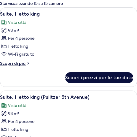
per
Stai visualizzando 15 su 15 camere
le
Apri
Un soggiorno elegante con un lampada
7
Suite, 1 letto king
camere
tutte
Vista città
le
93 m²
foto
per
Per 4 persone
Suite,
1 letto king
1
Wi-Fi gratuito
letto
Altri
Scopri di più
king
dettagli
per
Scopri i prezzi per le tue date
Suite,
1
letto
Apri
Una camera d'albergo elegante con un
7
king
Suite, 1 letto king (Pulitzer 5th Avenue)
tutte
Vista città
le
93 m²
foto
per
Per 4 persone
Suite,
1 letto king
1