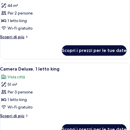
le
Park
44 m²
foto
View,
per
Per 2 persone
1Bedroom)
Camera,
1 letto king
1
Wi-Fi gratuito
letto
Altri
Scopri di più
king
dettagli
per
Scopri i prezzi per le tue date
Camera,
1
letto
Apri
Camera d'albergo con un letto grande
8
king
Camera Deluxe, 1 letto king
tutte
Vista città
le
51 m²
foto
per
Per 3 persone
Camera
1 letto king
Deluxe,
Wi-Fi gratuito
1
Altri
Scopri di più
letto
dettagli
king
per
Scopri i prezzi per le tue date