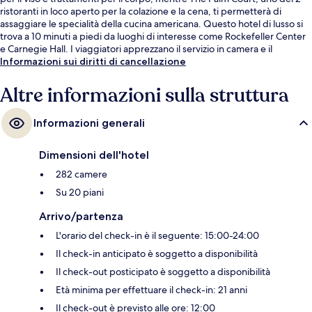
ristoranti in loco aperto per la colazione e la cena, ti permetterà di
assaggiare le specialità della cucina americana. Questo hotel di lusso si
trova a 10 minuti a piedi da luoghi di interesse come Rockefeller Center
e Carnegie Hall. I viaggiatori apprezzano il servizio in camera e il
personale gentile del posto. La struttura è a pochi passi da Stazione
Informazioni sui diritti di cancellazione
metro di 5 Av.-59 St., mentre Stazione di 57 St. si trova a 5 min a piedi.
Altre informazioni sulla struttura
Informazioni generali
Dimensioni dell'hotel
282 camere
Su 20 piani
Arrivo/partenza
L'orario del check-in è il seguente: 15:00-24:00
Il check-in anticipato è soggetto a disponibilità
Il check-out posticipato è soggetto a disponibilità
Età minima per effettuare il check-in: 21 anni
Il check-out è previsto alle ore: 12:00