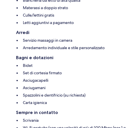
Biancheria da letto di alta qualità
Materassi a doppio strato
Culle/lettini gratis
Letti aggiuntivi a pagamento
Arredi
Servizio massaggi in camera
Arredamento individuale e stile personalizzato
Bagni e dotazioni
Bidet
Set di cortesia firmato
Asciugacapelli
Asciugamani
Spazzolini e dentifricio (su richiesta)
Carta igienica
Sempre in contatto
Scrivania
Wi-Fi gratuito (con una velocità di più di 100 Mbps (per 1 o