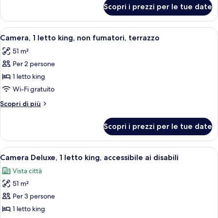
queen,
per
Scopri i prezzi per le tue date
Camera
non
Deluxe,
fumatori
2
Apri
Camera d'albergo con un letto grande
8
letti
Camera, 1 letto king, non fumatori, terrazzo
tutte
queen,
51 m²
non
le
fumatori
Per 2 persone
foto
per
1 letto king
Camera,
Wi-Fi gratuito
1
Altri
Scopri di più
letto
dettagli
king,
per
Scopri i prezzi per le tue date
Camera,
non
1
fumatori,
letto
Apri
Una camera d'albergo con un letto gra
terrazzo
6
king,
Camera Deluxe, 1 letto king, accessibile ai disabili
tutte
non
Vista città
fumatori,
le
terrazzo
51 m²
foto
per
Per 3 persone
Camera
1 letto king