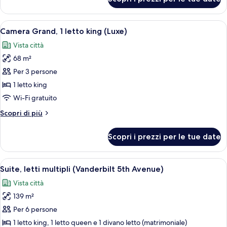
Camera
Deluxe,
1
Apri
Un letto con una valigia nera capiente
6
letto
Camera Grand, 1 letto king (Luxe)
tutte
king
Vista città
le
68 m²
foto
per
Per 3 persone
Camera
1 letto king
Grand,
Wi-Fi gratuito
1
Altri
Scopri di più
letto
dettagli
king
per
Scopri i prezzi per le tue date
Camera
(Luxe)
Grand,
1
Apri
Una camera d'albergo con un letto gr
7
letto
Suite, letti multipli (Vanderbilt 5th Avenue)
tutte
king
Vista città
(Luxe)
le
139 m²
foto
per
Per 6 persone
Suite,
1 letto king, 1 letto queen e 1 divano letto (matrimoniale)