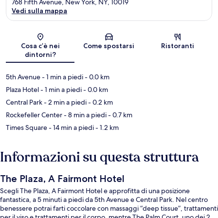
768 Fifth Avenue, New York, NY, 10019
Vedi sulla mappa
Mappa
Cosa c’è nei
Come spostarsi
Ristoranti
dintorni?
5th Avenue
- 1 min a piedi
- 0.0 km
Plaza Hotel
- 1 min a piedi
- 0.0 km
Central Park
- 2 min a piedi
- 0.2 km
Rockefeller Center
- 8 min a piedi
- 0.7 km
Times Square
- 14 min a piedi
- 1.2 km
Informazioni su questa struttura
The Plaza, A Fairmont Hotel
Scegli The Plaza, A Fairmont Hotel e approfitta di una posizione
fantastica, a 5 minuti a piedi da 5th Avenue e Central Park. Nel centro
benessere potrai farti coccolare con massaggi “deep tissue”, trattamenti
per il viso e trattamenti per il corpo, mentre The Palm Court, uno dei 2