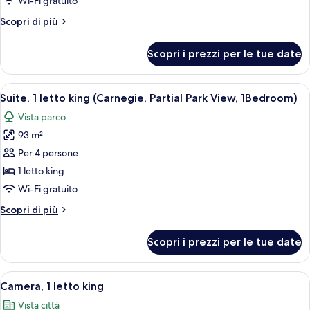
Wi-Fi gratuito
letto
Altri
Scopri di più
king
dettagli
(Pulitzer
per
Scopri i prezzi per le tue date
Suite,
5th
1
Avenue)
letto
Apri
Un ampio soggiorno con un divano grigi
5
king
Suite, 1 letto king (Carnegie, Partial Park View, 1Bedroom)
tutte
(Pulitzer
Vista parco
5th
le
Avenue)
93 m²
foto
per
Per 4 persone
Suite,
1 letto king
1
Wi-Fi gratuito
letto
Altri
Scopri di più
king
dettagli
(Carnegie,
per
Scopri i prezzi per le tue date
Suite,
Partial
1
Park
letto
Apri
Camera d'albergo con un letto grande,
View,
6
king
Camera, 1 letto king
tutte
1Bedroom)
(Carnegie,
Vista città
Partial