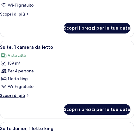
letti
Wi-Fi gratuito
multipli
Altri
Scopri di più
(Vanderbilt
dettagli
5th
per
Scopri i prezzi per le tue date
Suite,
Avenue)
letti
multipli
Apri
Un bagno di lusso con due lavabi, uno
7
(Vanderbilt
Suite, 1 camera da letto
tutte
5th
Vista città
Avenue)
le
139 m²
foto
per
Per 4 persone
Suite,
1 letto king
1
Wi-Fi gratuito
camera
Altri
Scopri di più
da
dettagli
letto
per
Scopri i prezzi per le tue date
Suite,
1
camera
Apri
Un soggiorno elegante con un lampada
6
da
Suite Junior, 1 letto king
tutte
letto