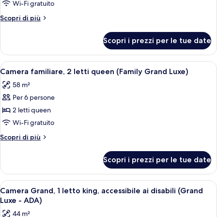
Deluxe,
Wi-Fi gratuito
1
Altri
Scopri di più
letto
dettagli
king,
per
Scopri i prezzi per le tue date
Camera
accessibile
Deluxe,
ai
1
Apri
Camera d'hotel con un letto grande, un
disabili
6
letto
Camera familiare, 2 letti queen (Family Grand Luxe)
tutte
king,
58 m²
accessibile
le
ai
Per 6 persone
foto
disabili
per
2 letti queen
Camera
Wi-Fi gratuito
familiare,
Altri
Scopri di più
2
dettagli
letti
per
Scopri i prezzi per le tue date
Camera
queen
familiare,
(Family
2
Apri
Camera d'albergo con un letto grande,
Grand
4
letti
Camera Grand, 1 letto king, accessibile ai disabili (Grand
tutte
queen
Luxe)
Luxe - ADA)
(Family
le
44 m²
Grand