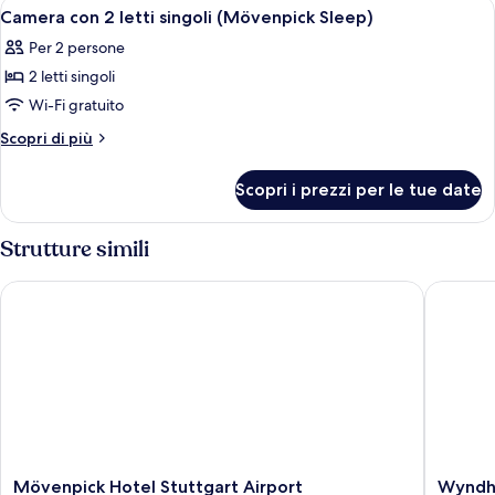
Apri
1 camera, biancheria da letto ipoaller
7
letto
Camera con 2 letti singoli (Mövenpick Sleep)
tutte
king
Per 2 persone
le
2 letti singoli
foto
per
Wi-Fi gratuito
Camera
Altri
Scopri di più
con
dettagli
per
2
Scopri i prezzi per le tue date
Camera
letti
con
singoli
2
Strutture simili
(Mövenpick
letti
singoli
Sleep)
Mövenpick Hotel Stuttgart Airport
Wyndham
(Mövenpick
Sleep)
Mövenpick
Wyndh
Mövenpick Hotel Stuttgart Airport
Wyndha