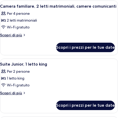
Apri
Camera familiare, 2 letti matrimoniali
6
Camera familiare, 2 letti matrimoniali, camere comunicanti
tutte
Per 4 persone
le
2 letti matrimoniali
foto
per
Wi-Fi gratuito
Camera
Altri
Scopri di più
familiare,
dettagli
per
2
Scopri i prezzi per le tue date
Camera
letti
familiare,
matrimoniali,
2
Apri
Camera d'albergo con un letto, una scr
5
camere
letti
Suite Junior, 1 letto king
tutte
matrimoniali,
comunicanti
Per 2 persone
camere
le
comunicanti
1 letto king
foto
per
Wi-Fi gratuito
Suite
Altri
Scopri di più
Junior,
dettagli
per
1
Scopri i prezzi per le tue date
Suite
letto
Junior,
king
1