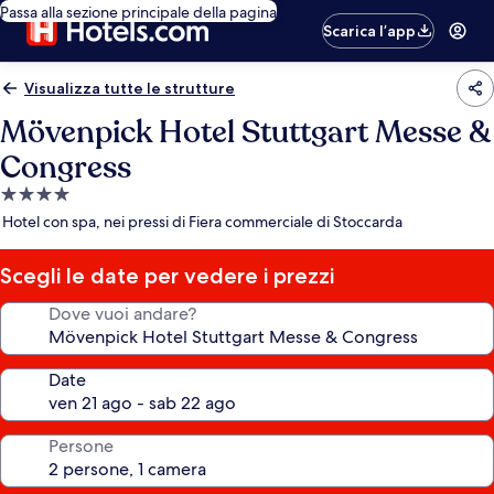
Passa alla sezione principale della pagina
Scarica l’app
Visualizza tutte le strutture
Mövenpick Hotel Stuttgart Messe &
Congress
Struttura
a
Hotel con spa, nei pressi di Fiera commerciale di Stoccarda
4.0
stelle
Scegli le date per vedere i prezzi
Dove vuoi andare?
Date
Persone