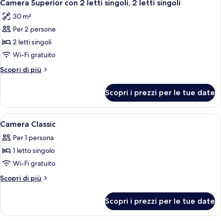
4
letto
Camera Superior con 2 letti singoli, 2 letti singoli
tutte
queen
30 m²
le
Per 2 persone
foto
per
2 letti singoli
Camera
Wi-Fi gratuito
Superior
Altri
Scopri di più
con
dettagli
2
per
Scopri i prezzi per le tue date
Camera
letti
Superior
singoli,
con
Apri
Camera d'albergo con TV a schermo piat
2
6
2
Camera Classic
tutte
letti
letti
Per 1 persona
singoli,
le
singoli
2
1 letto singolo
foto
letti
per
Wi-Fi gratuito
singoli
Camera
Altri
Scopri di più
Classic
dettagli
per
Scopri i prezzi per le tue date
Camera
Classic