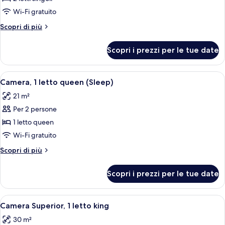
Camera
Wi-Fi gratuito
Classic,
Altri
Scopri di più
2
dettagli
letti
per
Scopri i prezzi per le tue date
Camera
singoli
Classic,
2
Apri
Una camera moderna con TV a schermo p
6
letti
Camera, 1 letto queen (Sleep)
tutte
singoli
21 m²
le
Per 2 persone
foto
per
1 letto queen
Camera,
Wi-Fi gratuito
1
Altri
Scopri di più
letto
dettagli
queen
per
Scopri i prezzi per le tue date
Camera,
(Sleep)
1
letto
Apri
Una camera d'albergo con un letto, una
6
queen
Camera Superior, 1 letto king
tutte
(Sleep)
30 m²
le