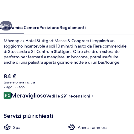
Stuttgart
Messe
&
ietro
Avanti
Congress
90+
Panoramica
Camere
Posizione
Regolamenti
Mövenpick Hotel Stuttgart Messe & Congress ti regalerà un
soggiorno incantevole a soli 10 minuti in auto da Fiera commerciale
di Stoccarda e SI-Centrum Stuttgart. Oltre che di un ristorante,
perfetto per fermarsi a mangiare un boccone, potrai usufruire
anche di una palestra aperta giorno e notte e di un bar/lounge,
ideale per sorseggiare un drink. Inoltre, luoghi d'interesse come
Konigstrasse e Teatro Stage Apollo Theater si trovano a poca
Il
84 €
distanza in auto dalla struttura. Usare i mezzi pubblici è facilissimo:
prezzo
tasse e oneri inclusi
Flughafen/Messe U-Bahn si trova a pochi minuti di distanza, mentre
attuale
7 ago - 8 ago
Stuttgart Airport/Messe S-Bahn è a 2 min a piedi.
Sala per riunioni
è
Recensioni
Meraviglioso
9,2
Vedi le 291 recensioni
84 €
9,2 su 10
Servizi più richiesti
Spa
Animali ammessi