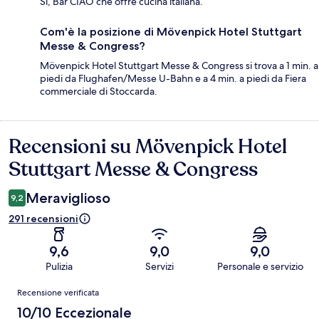
Sì, Bar CIAO che offre cucina italiana.
Com'è la posizione di Mövenpick Hotel Stuttgart
Messe & Congress?
Mövenpick Hotel Stuttgart Messe & Congress si trova a 1 min. a
piedi da Flughafen/Messe U-Bahn e a 4 min. a piedi da Fiera
commerciale di Stoccarda.
Recensioni su Mövenpick Hotel
Recensioni
Stuttgart Messe & Congress
Meraviglioso
9,2
291 recensioni
9,6
9,0
9,0
Pulizia
Servizi
Personale e servizio
Recensioni
Recensione verificata
10/10 Eccezionale