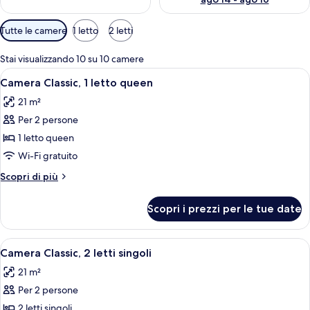
Filtri
Tutte le camere
1 letto
2 letti
disponibili
per
Stai visualizzando 10 su 10 camere
le
Apri
Camera d'albergo con un letto grande, 
4
Camera Classic, 1 letto queen
camere
tutte
21 m²
le
Per 2 persone
foto
per
1 letto queen
Camera
Wi-Fi gratuito
Classic,
Altri
Scopri di più
1
dettagli
letto
per
Scopri i prezzi per le tue date
Camera
queen
Classic,
1
Apri
Camera d'albergo con due letti, una TV
5
letto
Camera Classic, 2 letti singoli
tutte
queen
21 m²
le
Per 2 persone
foto
per
2 letti singoli