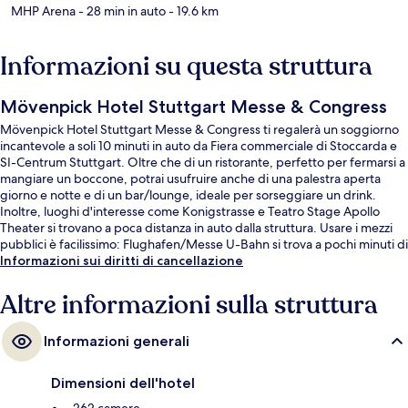
MHP Arena
- 28 min in auto
- 19.6 km
Informazioni su questa struttura
Mövenpick Hotel Stuttgart Messe & Congress
Mövenpick Hotel Stuttgart Messe & Congress ti regalerà un soggiorno
incantevole a soli 10 minuti in auto da Fiera commerciale di Stoccarda e
SI-Centrum Stuttgart. Oltre che di un ristorante, perfetto per fermarsi a
mangiare un boccone, potrai usufruire anche di una palestra aperta
giorno e notte e di un bar/lounge, ideale per sorseggiare un drink.
Inoltre, luoghi d'interesse come Konigstrasse e Teatro Stage Apollo
Theater si trovano a poca distanza in auto dalla struttura. Usare i mezzi
pubblici è facilissimo: Flughafen/Messe U-Bahn si trova a pochi minuti di
distanza, mentre Stuttgart Airport/Messe S-Bahn è a 2 min a piedi.
Informazioni sui diritti di cancellazione
Altre informazioni sulla struttura
Informazioni generali
Dimensioni dell'hotel
262 camere