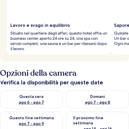
Lavoro e svago in equilibrio
Sapore 
Situato nel quartiere degli affari, questo hotel offre un
Gustate l
business center aperto 24 ore su 24, una spa con
Un bar o
servizi completi, una sauna e un bar per rilassarsi dopo
Ogni mat
il lavoro.
Opzioni della camera
Verifica la disponibilità per queste date
Verifica la disponibilità per questa sera, ago 6 - ago 7
Verifica la disponibilità per d
Questa sera
Domani
ago 6 - ago 7
ago 7 - ago 8
Verifica la disponibilità per questo fine settimana, ago 7 - ago
Verifica la disponibilità per il
Questo fine settimana
Il prossimo fine
settimana
ago 7 - ago 9
ago 14 - ago 16