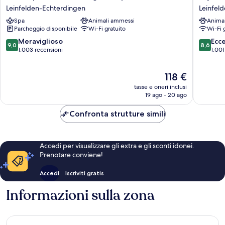
Hotel
Stuttgar
Leinfelden-Echterdingen
Leinfel
Stuttgart
Airport
Spa
Animali ammessi
Anima
Airport
Messe
Parcheggio disponibile
Wi-Fi gratuito
Wi-Fi 
Leinfelden-
Leinfeld
Echterdingen
Echterd
9.0
8.6
Meraviglioso
Ecc
9,0
8,6
su
su
1.003 recensioni
1.001
10,
10,
Meraviglioso,
Eccellen
Il
118 €
1.003
1.001
prezzo
recensioni
recensio
tasse e oneri inclusi
attuale
19 ago - 20 ago
è
118 €
Confronta strutture simili
Accedi per visualizzare gli extra e gli sconti idonei.
Prenotare conviene!
Accedi
Iscriviti gratis
Informazioni sulla zona