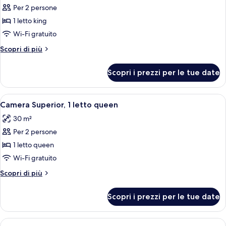
Per 2 persone
foto
per
1 letto king
Camera
Wi-Fi gratuito
Superior,
Altri
Scopri di più
1
dettagli
letto
per
Scopri i prezzi per le tue date
Camera
king
Superior,
1
Apri
Una camera d'albergo con un letto, una
5
letto
Camera Superior, 1 letto queen
tutte
king
30 m²
le
Per 2 persone
foto
per
1 letto queen
Camera
Wi-Fi gratuito
Superior,
Altri
Scopri di più
1
dettagli
letto
per
Scopri i prezzi per le tue date
Camera
queen
Superior,
1
Apri
Camera d'albergo con due letti, televisio